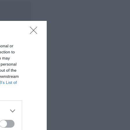
sonal or
ection to
ou may
 personal
out of the
 downstream
B’s List of