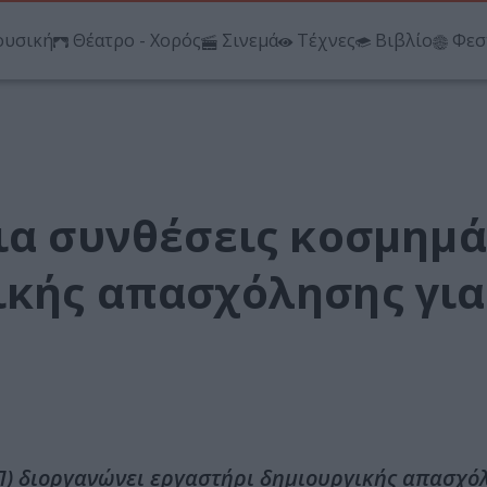
υσική
Θέατρο - Χορός
Σινεμά
Τέχνες
Βιβλίο
Φεσ
για συνθέσεις κοσμημ
ικής απασχόλησης για
Π) διοργανώνει εργαστήρι δημιουργικής απασχόλ