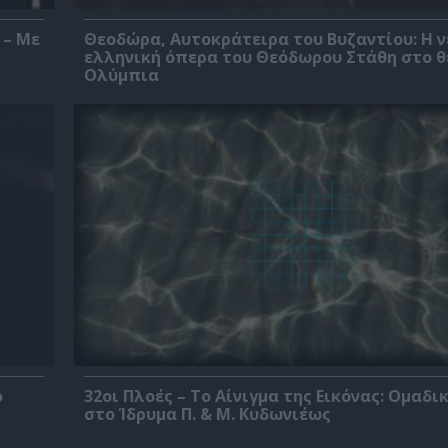
 – Με
Θεοδώρα, Αυτοκράτειρα του Βυζαντίου: Η ν
ελληνική όπερα του Θεόδωρου Στάθη στο 
Ολύμπια
ο
32οι Πλοές – Το Αίνιγμα της Εικόνας: Ομαδι
στο Ίδρυμα Π. & Μ. Κυδωνιέως