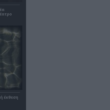
έα
θέατρο
κή έκθεση