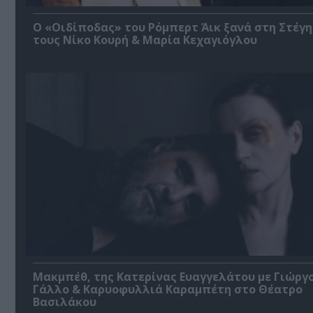
O «Οιδίποδας» του Ρόμπερτ Άικ ξανά στη Στέγη
τους Νίκο Κουρή & Μαρία Κεχαγιόγλου
Μακμπέθ, της Κατερίνας Ευαγγελάτου με Γιώργ
Γάλλο & Καρυοφυλλιά Καραμπέτη στο Θέατρο
Βασιλάκου