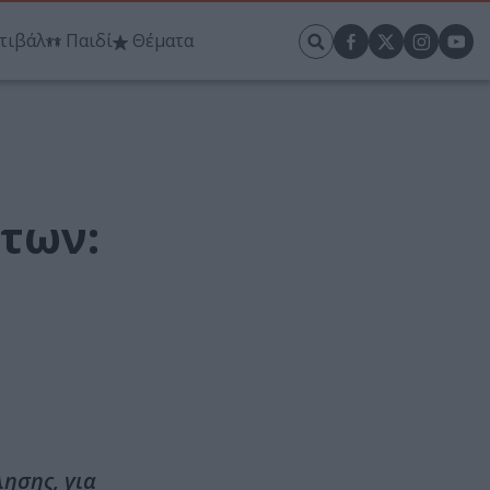
τιβάλ
Παιδί
Θέματα
άτων:
ησης, για