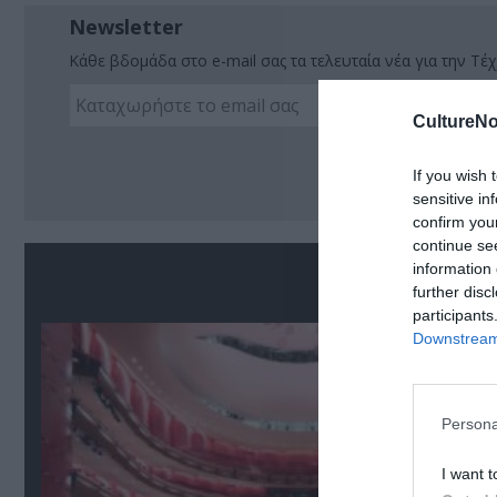
Newsletter
Κάθε βδομάδα στο e-mail σας τα τελευταία νέα για την Τέχ
CultureNo
Ακο
If you wish 
sensitive in
confirm you
continue se
information 
Σ
further disc
participants
Downstream 
Persona
I want t