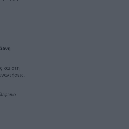
άδνη
ς και στη
υναντήσεις,
τηλέφωνο