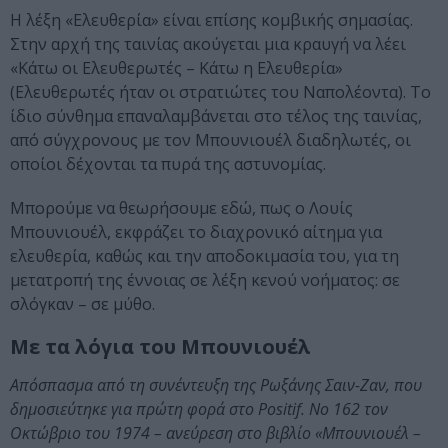
Η λέξη «Ελευθερία» είναι επίσης κομβικής σημασίας.
Στην αρχή της ταινίας ακούγεται μια κραυγή να λέει
«Κάτω οι Ελευθερωτές – Κάτω η Ελευθερία»
(Ελευθερωτές ήταν οι στρατιώτες του Ναπολέοντα). Το
ίδιο σύνθημα επαναλαμβάνεται στο τέλος της ταινίας,
από σύγχρονους με τον Μπουνιουέλ διαδηλωτές, οι
οποίοι δέχονται τα πυρά της αστυνομίας.
Μπορούμε να θεωρήσουμε εδώ, πως ο Λουίς
Μπουνιουέλ, εκφράζει το διαχρονικό αίτημα για
ελευθερία, καθώς και την αποδοκιμασία του, για τη
μετατροπή της έννοιας σε λέξη κενού νοήματος: σε
σλόγκαν – σε μύθο.
Με τα λόγια του Μπουνιουέλ
Απόσπασμα από τη συνέντευξη της Ρωξάνης Σαιν-Ζαν, που
δημοσιεύτηκε για πρώτη φορά στο Positif. No 162 τον
Οκτώβριο του 1974 – ανεύρεση στο βιβλίο «Μπουνιουέλ –