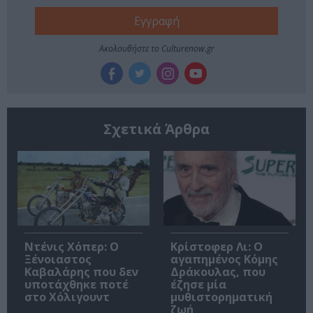
Ακολουθήστε το Culturenow.gr
Σχετικά Άρθρα
Ντένις Χόπερ: Ο
Κρίστοφερ Λι: Ο
Ξένοιαστος
αγαπημένος Κόμης
Καβαλάρης που δεν
Δράκουλας, που
υποτάχθηκε ποτέ
έζησε μία
στο Χόλιγουντ
μυθιστορηματική
ζωή