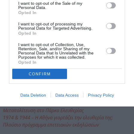
-sensesofcinema.com (
The Phantom of Liberty
, Marco
I want to opt-out of the Sale of my
Lanzagorta)
Personal Data.
Opted In
-criterion.com (
The Phantom of Liberty
)
-mubi.com (
The Phantom of Liberty
)
I want to opt-out of processing my
-Λεξικό ταινιών – Με κριτικές του Βασίλη Ραφαηλίδη (Τόμος
Personal Data for Targeted Advertising.
Opted In
ΙΙΙ, Μπερτολούτσι – Σαμπρόλ), εκδόσεις Αιγόκερως, 1982
-«Μανιφέστο του σουρρεαλισμού (1924)», Μανιφέστα του
I want to opt-out of Collection, Use,
Retention, Sale, and/or Sharing of my
σουρρεαλισμού, Βιβλιοπωλείο «Δωδώνη», Αθήνα 1972
Personal Data that Is Unrelated with the
-Εισαγωγή στη θεωρία του κινηματογράφου, Stam Robert,
Purposes for which it was collected.
Opted In
εκδόσεις Πατάκη, 2020
-Μπουνιουέλ – Σειρά: «Πρόσωπα / Ιδέες» – Κινηματογράφος,
CONFIRM
εκδόσεις Πλέθρον, 1984
Διαβάστε επίσης:
Data Deletion
Data Access
Privacy Policy
Κινηματογραφικό αφιέρωμα για τα 50 χρόνια από την
Μεταπολίτευση στο Πάρκο Ελευθερίας
1974 & 1944 – Η Αθήνα γιορτάζει την ελευθερία της:
Πλούσιο πρόγραμμα επετειακών εκδηλώσεων