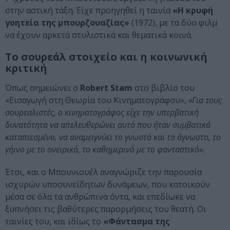
στην αστική τάξη. Είχε προηγηθεί η ταινία
«Η κρυφή
γοητεία της μπουρζουαζίας»
(1972), με τα δύο φιλμ
να έχουν αρκετά στυλιστικά και θεματικά κοινά.
Το σουρεάλ στοιχείο και η κοινωνική
κριτική
Όπως σημειώνει ο
Robert Stam
στο βιβλίο του
«Εισαγωγή στη Θεωρία του Κινηματογράφου»,
«Για τους
σουρεαλιστές, ο κινηματογράφος είχε την υπερβατική
δυνατότητα να απελευθερώνει αυτό που ήταν συμβατικά
καταπιεσμένο, να αναμειγνύει το γνωστό και το άγνωστο, το
γήινο με το ονειρικό, το καθημερινό με το φανταστικό».
Έτσι, και ο Μπουνιουέλ αναγνώριζε την παρουσία
ισχυρών υποσυνείδητων δυνάμεων, που κατοικούν
μέσα σε όλα τα ανθρώπινα όντα, και επεδίωκε να
ξυπνήσει τις βαθύτερες παρορμήσεις του θεατή. Οι
ταινίες του, και ιδίως το
«Φάντασμα της