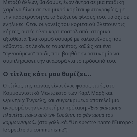
Μεταξύ άλλων, θα δούμε, έναν άντρα σε μια παιδική
χαρά να δίνει σε ένα μικρό κορίτσι φωτογραφίες, με
την παρότρυνση να το δείξει σε φίλους του, μα όχι σε
ενήλικες. Όταν οι γονείς του κοριτσιού βλέπουν τις
κάρτες, αυτές είναι καρτ ποστάλ από ιστορικά
αξιοθέατα. Ένα κομψό σουαρέ με καλεσμένους που
κάθονται σε λεκάνες τουαλέτας, καθώς και ένα
“αγνοούμενο” παιδί, που βοηθά την αστυνομία να
συμπληρώσει την αναφορά για το πρόσωπό του.
Ο τίτλος κάτι μου θυμίζει…
Ο τίτλος της ταινίας είναι ένας φόρος τιμής στο
Κομμουνιστικό Μανιφέστο των Καρλ Μαρξ και
Φρίντριχ Ένγκελς, και συγκεκριμένα αποτελεί μια
αναφορά στην εναρκτήρια πρόταση:
«Ένα φάντασμα
πλανιέται πάνω από την Ευρώπη, το φάντασμα του
κομμουνισμού»
(στα γαλλικά, “Un spectre hante l’Europe :
le spectre du communisme”).