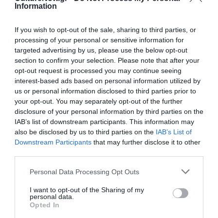
της Ελευθερίας»
;
Information
Ανάμεσα στις προβολές του κινηματογραφικού
If you wish to opt-out of the sale, sharing to third parties, or
αφιερώματος, που πραγματοποιείται με ελεύθερη
processing of your personal or sensitive information for
είσοδο στο
Πάρκο Ελευθερίας
, στο πλαίσιο
targeted advertising by us, please use the below opt-out
εκδηλώσεων
«1974 & 1944 – Η Αθήνα γιορτάζει την
section to confirm your selection. Please note that after your
ελευθερία της»
, θα παίξει και το
«Φάντασμα της
opt-out request is processed you may continue seeing
Ελευθερίας»
του
Λουίς Μπουνιουέλ (Luis Buñuel).
interest-based ads based on personal information utilized by
us or personal information disclosed to third parties prior to
Συγκεκριμένα για το μπουνιουελικό αριστούργημα
your opt-out. You may separately opt-out of the further
δίνουμε ραντεβού την
Τρίτη 16 Ιουλίου
, στις
21:15
disclosure of your personal information by third parties on the
στο
Πάρκο Ελευθερίας
!
IAB’s list of downstream participants. This information may
also be disclosed by us to third parties on the
IAB’s List of
Downstream Participants
that may further disclose it to other
Δείτε το πρόγραμμα των προβολών
εδώ
.
third parties.
***
Personal Data Processing Opt Outs
I want to opt-out of the Sharing of my
Πηγές & Βιβλιογραφία
personal data.
Opted In