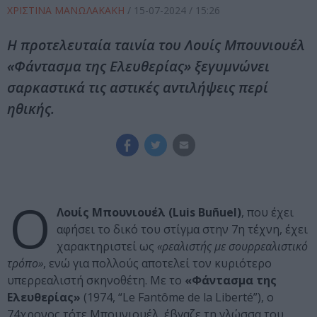
ΧΡΙΣΤΙΝΑ ΜΑΝΩΛΑΚΑΚΗ
/
15-07-2024
/ 15:26
Η προτελευταία ταινία του Λουίς Μπουνιουέλ
«Φάντασμα της Ελευθερίας» ξεγυμνώνει
σαρκαστικά τις αστικές αντιλήψεις περί
ηθικής.
Ο
Λουίς Μπουνιουέλ (Luis Buñuel)
, που έχει
αφήσει το δικό του στίγμα στην 7η τέχνη, έχει
χαρακτηριστεί ως
«ρεαλιστής με σουρρεαλιστικό
τρόπο»
, ενώ για πολλούς αποτελεί τον κυριότερο
υπερρεαλιστή σκηνοθέτη. Με το
«Φάντασμα της
Ελευθερίας»
(1974, “Le Fantôme de la Liberté”), ο
74χρονος τότε Μπουνιουέλ, έβγαζε τη γλώσσα του