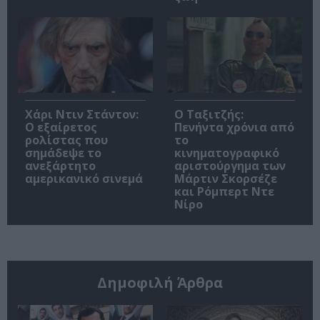
Χάρι Ντιν Στάντον:
Ο Ταξιτζής:
Ο εξαίρετος
Πενήντα χρόνια από
ρολίστας που
το
σημάδεψε το
κινηματογραφικό
ανεξάρτητο
αριστούργημα των
αμερικανικό σινεμά
Μάρτιν Σκορσέζε
και Ρόμπερτ Ντε
Νίρο
Δημοφιλή Άρθρα