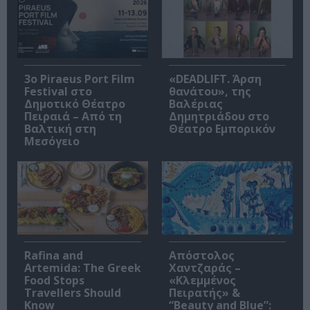
3o Piraeus Port Film
«DEADLIFT. Άρση
Festival στο
θανάτου», της
Δημοτικό Θέατρο
Βαλέριας
Πειραιά – Από τη
Δημητριάδου στο
Βαλτική στη
Θέατρο Εμπορικόν
Μεσόγειο
Rafina and
Απόστολος
Artemida: The Greek
Χαντζαράς –
Food Stops
«Κλεμμένος
Travellers Should
Πειρατής» &
Know
“Beauty and Blue”: