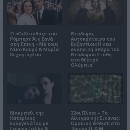
O «Οιδίποδας» του
Θεοδώρα,
Ρόμπερτ Άικ ξανά
Αυτοκράτειρα του
στη Στέγη – Με τους
Βυζαντίου: Η νέα
Νίκο Κουρή & Μαρία
ελληνική όπερα του
Κεχαγιόγλου
Θεόδωρου Στάθη
στο θέατρο
Ολύμπια
Μακμπέθ, της
32οι Πλοές – Το
Κατερίνας
Αίνιγμα της Εικόνας:
Ευαγγελάτου με
Ομαδική έκθεση στο
Γιώργο Γάλλο &
Ίδρυμα Π. & Μ.