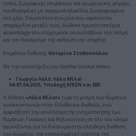
τοπία, ζωγραφικές επιφάνειες και γεωμετρικές φόρμες,
συνδυασμένες με κεραμικά πλακίδια, ζωγραφισμένα
στο χέρι. Ετερόκλητα στοιχεία που υφαίνονται
απαράμιλλα μεταξύ τους, δώδεκα πρωτότυπα έργα
assemblage που επιχειρούν να συλλάβουν τον παλμό
και τον δυναμισμό της ανθρώπινης ύπαρξης.
Επιμέλεια Έκθεσης:
Κατερίνα Σταθοπούλου
Με την υποστήριξη του Goethe-Institut Athen.
Γεωργία Λαλέ: Λόλα Μίλα!
04-07.04.2025, Υποδοχή ΚΠΙΣΝ και ΕΒΕ
Η έκθεση
«Λόλα Μίλα!»
τιμά τη μνήμη των θυμάτων
γυναικοκτονιών στην Ελλάδα και διεθνώς, ενώ
αμφισβητεί την κουλτούρα της ενοχοποίησης των
θυμάτων. Γυναίκες και θηλυκότητες σε όλο τον κόσμο
αγωνίζονται για το δικαίωμα στην ελεύθερη διάθεση
του σώματος, την επαγγελματική ισότητα, την