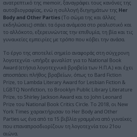
ανατρεπτικό της memoir, ξαναγράφει τους κανόνες της
αυτοβιογραφίας, ενώ η συλλογή διηγημάτων της
Her
Body and Other Parties
(Το σώμα της και άλλες
εκδηλώσεις) σπάει τα όρια ανάμεσα στο ρεαλιστικό και
το αλλόκοτο, εξερευνώντας την επιθυμία, τη βία και τις
γυναικείες εμπειρίες με τρόπο που κόβει την ανάσα.
Το έργο της αποτελεί σημείο αναφοράς στη σύγχρονη
λογοτεχνία -υπήρξε φιναλίστ για το National Book
Award (ετήσια λογοτεχνικά βραβεία των Η.Π.Α.) και έχει
αποσπάσει πλήθος βραβείων, όπως το Bard Fiction
Prize, το Lambda Literary Award for Lesbian Fiction &
LGBTQ Nonfiction, το Brooklyn Public Library Literature
Prize, το Shirley Jackson Award και το John Leonard
Prize του National Book Critics Circle. Το 2018, οι New
York Times χαρακτήρισαν το Her Body and Other
Parties ως ένα από τα 15 βιβλία γραμμένα από γυναίκες
που επαναπροσδιορίζουν τη λογοτεχνία του 21ου
αιώνα.