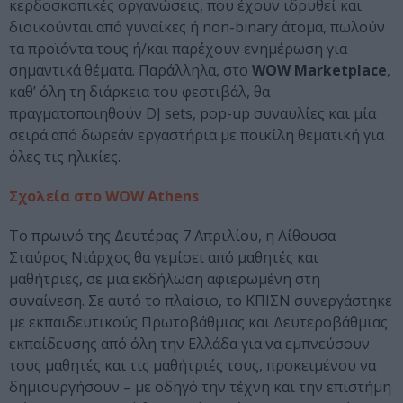
κερδοσκοπικές οργανώσεις, που έχουν ιδρυθεί και
διοικούνται από γυναίκες ή non-binary άτομα, πωλούν
τα προϊόντα τους ή/και παρέχουν ενημέρωση για
σημαντικά θέματα. Παράλληλα, στο
WOW Marketplace
,
καθ’ όλη τη διάρκεια του φεστιβάλ, θα
πραγματοποιηθούν DJ sets, pop-up συναυλίες και μία
σειρά από δωρεάν εργαστήρια με ποικίλη θεματική για
όλες τις ηλικίες.
Σχολεία στο WOW Athens
Το πρωινό της Δευτέρας 7 Απριλίου, η Αίθουσα
Σταύρος Νιάρχος θα γεμίσει από μαθητές και
μαθήτριες, σε μια εκδήλωση αφιερωμένη στη
συναίνεση. Σε αυτό το πλαίσιο, το ΚΠΙΣΝ συνεργάστηκε
με εκπαιδευτικούς Πρωτοβάθμιας και Δευτεροβάθμιας
εκπαίδευσης από όλη την Ελλάδα για να εμπνεύσουν
τους μαθητές και τις μαθήτριές τους, προκειμένου να
δημιουργήσουν – με οδηγό την τέχνη και την επιστήμη