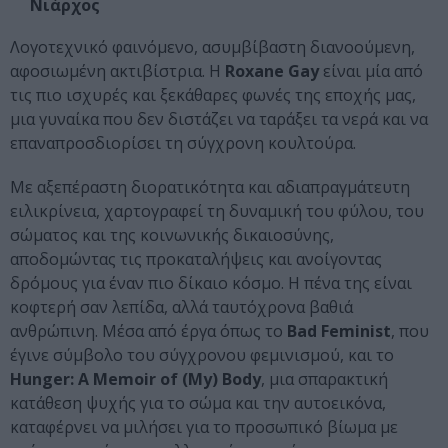
Νιάρχος
Λογοτεχνικό φαινόμενο, ασυμβίβαστη διανοούμενη,
αφοσιωμένη ακτιβίστρια. Η
Roxane Gay
είναι μία από
τις πιο ισχυρές και ξεκάθαρες φωνές της εποχής μας,
μια γυναίκα που δεν διστάζει να ταράξει τα νερά και να
επαναπροσδιορίσει τη σύγχρονη κουλτούρα.
Με αξεπέραστη διορατικότητα και αδιαπραγμάτευτη
ειλικρίνεια, χαρτογραφεί τη δυναμική του φύλου, του
σώματος και της κοινωνικής δικαιοσύνης,
αποδομώντας τις προκαταλήψεις και ανοίγοντας
δρόμους για έναν πιο δίκαιο κόσμο. Η πένα της είναι
κοφτερή σαν λεπίδα, αλλά ταυτόχρονα βαθιά
ανθρώπινη. Μέσα από έργα όπως το
Bad Feminist
, που
έγινε σύμβολο του σύγχρονου φεμινισμού, και το
Hunger: A Memoir of (My) Body
, μια σπαρακτική
κατάθεση ψυχής για το σώμα και την αυτοεικόνα,
καταφέρνει να μιλήσει για το προσωπικό βίωμα με