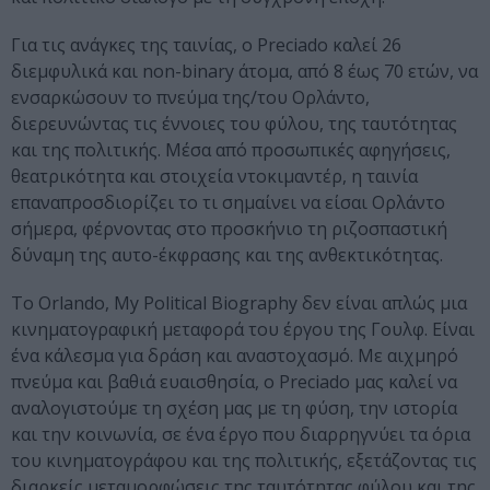
Για τις ανάγκες της ταινίας, ο Preciado καλεί 26
διεμφυλικά και non-binary άτομα, από 8 έως 70 ετών, να
ενσαρκώσουν το πνεύμα της/του Ορλάντο,
διερευνώντας τις έννοιες του φύλου, της ταυτότητας
και της πολιτικής. Μέσα από προσωπικές αφηγήσεις,
θεατρικότητα και στοιχεία ντοκιμαντέρ, η ταινία
επαναπροσδιορίζει το τι σημαίνει να είσαι Ορλάντο
σήμερα, φέρνοντας στο προσκήνιο τη ριζοσπαστική
δύναμη της αυτο-έκφρασης και της ανθεκτικότητας.
Το Orlando, My Political Biography δεν είναι απλώς μια
κινηματογραφική μεταφορά του έργου της Γουλφ. Είναι
ένα κάλεσμα για δράση και αναστοχασμό. Με αιχμηρό
πνεύμα και βαθιά ευαισθησία, ο Preciado μας καλεί να
αναλογιστούμε τη σχέση μας με τη φύση, την ιστορία
και την κοινωνία, σε ένα έργο που διαρρηγνύει τα όρια
του κινηματογράφου και της πολιτικής, εξετάζοντας τις
διαρκείς μεταμορφώσεις της ταυτότητας φύλου και της