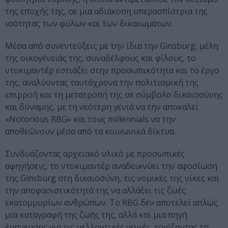
της εποχής της, σε μια αδιάκοπη υπερασπίστρια της
ισότητας των φύλων και των δικαιωμάτων.
Μέσα από συνεντεύξεις με την ίδια την Ginsburg, μέλη
της οικογένειάς της, συναδέλφους και φίλους, το
ντοκιμαντέρ εστιάζει στην προσωπικότητα και το έργο
της, αναλύοντας ταυτόχρονα την πολιτισμική της
επιρροή και τη μετατροπή της σε σύμβολο δικαιοσύνης
και δύναμης, με τη νεότερη γενιά να την αποκαλεί
«Notorious RBG» και τους millennials να την
αποθεώνουν μέσα από τα κοινωνικά δίκτυα.
Συνδυάζοντας αρχειακό υλικό με προσωπικές
αφηγήσεις, το ντοκιμαντέρ αναδεικνύει την αφοσίωση
της Ginsburg στη δικαιοσύνη, τις νομικές της νίκες και
την αποφασιστικότητά της να αλλάξει τις ζωές
εκατομμυρίων ανθρώπων. Το RBG δεν αποτελεί απλώς
μια καταγραφή της ζωής της, αλλά και μια πηγή
έμπνευσης για τις μελλοντικές γενιές, τονίζοντας τη