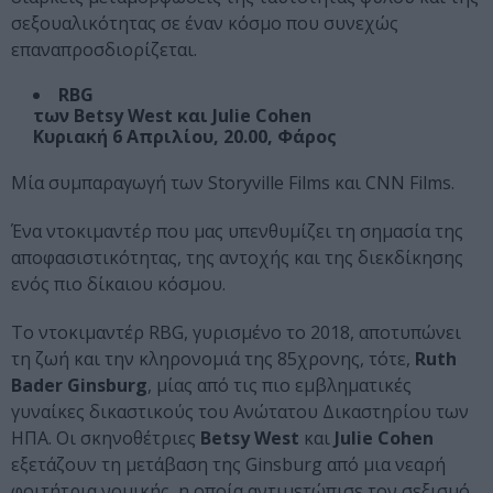
σεξουαλικότητας σε έναν κόσμο που συνεχώς
επαναπροσδιορίζεται.
RBG
των Betsy West και Julie Cohen
Κυριακή 6 Απριλίου, 20.00, Φάρος
Μία συμπαραγωγή των Storyville Films και CNN Films.
Ένα ντοκιμαντέρ που μας υπενθυμίζει τη σημασία της
αποφασιστικότητας, της αντοχής και της διεκδίκησης
ενός πιο δίκαιου κόσμου.
Το ντοκιμαντέρ RBG, γυρισμένο το 2018, αποτυπώνει
τη ζωή και την κληρονομιά της 85χρονης, τότε,
Ruth
Bader Ginsburg
, μίας από τις πιο εμβληματικές
γυναίκες δικαστικούς του Ανώτατου Δικαστηρίου των
ΗΠΑ. Οι σκηνοθέτριες
Betsy West
και
Julie Cohen
εξετάζουν τη μετάβαση της Ginsburg από μια νεαρή
φοιτήτρια νομικής, η οποία αντιμετώπισε τον σεξισμό