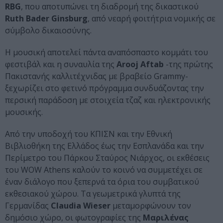
RBG
, που αποτυπώνει τη διαδρομή της δικαστικού
Ruth Bader Ginsburg
, από νεαρή φοιτήτρια νομικής σε
σύμβολο δικαιοσύνης.
Η μουσική αποτελεί πάντα αναπόσπαστο κομμάτι του
φεστιβάλ και η συναυλία της
Arooj Aftab
-της πρώτης
Πακιστανής καλλιτέχνιδας με βραβείο Grammy-
ξεχωρίζει στο φετινό πρόγραμμα συνδυάζοντας την
περσική παράδοση με στοιχεία τζαζ και ηλεκτρονικής
μουσικής.
Από την υποδοχή του ΚΠΙΣΝ και την Εθνική
Βιβλιοθήκη της Ελλάδος έως την Εσπλανάδα και την
Περίμετρο του Πάρκου Σταύρος Νιάρχος, οι εκθέσεις
του WOW Athens καλούν το κοινό να συμμετέχει σε
έναν διάλογο που ξεπερνά τα όρια του συμβατικού
εκθεσιακού χώρου. Tα γεωμετρικά γλυπτά της
Γερμανίδας
Claudia Wieser
μεταμορφώνουν τον
δημόσιο χώρο, οι φωτογραφίες της
Μαριλένας