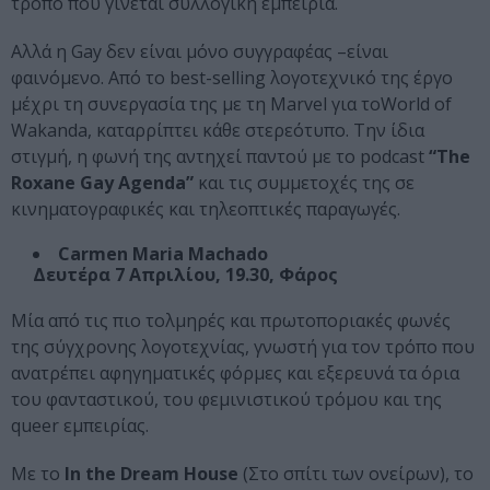
τρόπο που γίνεται συλλογική εμπειρία.
Αλλά η Gay δεν είναι μόνο συγγραφέας –είναι
φαινόμενο. Από το best-selling λογοτεχνικό της έργο
μέχρι τη συνεργασία της με τη Marvel για τοWorld of
Wakanda, καταρρίπτει κάθε στερεότυπο. Την ίδια
στιγμή, η φωνή της αντηχεί παντού με το podcast
“The
Roxane Gay Agenda”
και τις συμμετοχές της σε
κινηματογραφικές και τηλεοπτικές παραγωγές.
Carmen Maria Machado
Δευτέρα 7 Απριλίου, 19.30, Φάρος
Μία από τις πιο τολμηρές και πρωτοποριακές φωνές
της σύγχρονης λογοτεχνίας, γνωστή για τον τρόπο που
ανατρέπει αφηγηματικές φόρμες και εξερευνά τα όρια
του φανταστικού, του φεμινιστικού τρόμου και της
queer εμπειρίας.
Με το
In the Dream House
(Στο σπίτι των ονείρων), το