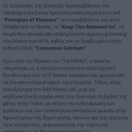
Οι τελευταίες της δουλειές περιλαμβάνουν την
υποψήφια για Emmy πρωτοποριακή σειρά για το σεξ
“Principles of Pleasure”
, που προβάλλεται και στην
Ελλάδα από το Netflix, το
“Keep This Between Us”
, τη
σειρά που αποκάλυψε επιδημία εκτεταμένου grooming
στα λύκεια των ΗΠΑ, καθώς και το βραβευμένο στην
έκθεση SXSW,
“Consensus Gentium”
.
Πριν από την ίδρυση του The FRONT, η Mavros
υπηρέτησε ως η πρώτη εκτελεστική καλλιτεχνική
διευθύντρια του VICE Media, λανσάροντας μερικά από
τα πιο καινοτόμα projects της εταιρείας. Τέλος, είναι
συνιδρύτρια του Bilili Media Lab, μιας μη
κερδοσκοπικής οργάνωσης που ξεκίνησε τη δράση της
φέτος στην Γκάνα, με στόχο την ενδυνάμωση των
γυναικών και των υποεκπροσωπούμενων φωνών στην
Αφρική μέσω της δημιουργίας ταινιών και της τεχνικής
τους κατάρτισης, γεφυρώνοντας την τέχνη της
αφήγησης με τη δημιουργία ευκαιριών.