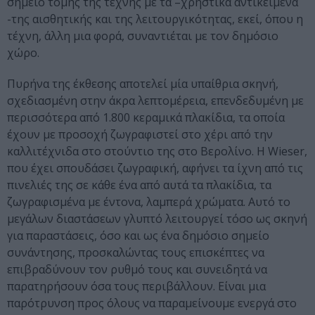
σημείο τομής της τέχνης με τα –χρηστικά αντικείμενα
-της αισθητικής και της λειτουργικότητας, εκεί, όπου η
τέχνη, άλλη μια φορά, συναντιέται με τον δημόσιο
χώρο.
Πυρήνα της έκθεσης αποτελεί μία υπαίθρια σκηνή,
σχεδιασμένη στην άκρα λεπτομέρεια, επενδεδυμένη με
περισσότερα από 1.800 κεραμικά πλακίδια, τα οποία
έχουν με προσοχή ζωγραφιστεί στο χέρι από την
καλλιτέχνιδα στο στούντιο της στο Βερολίνο. H Wieser,
που έχει σπουδάσει ζωγραφική, αφήνει τα ίχνη από τις
πινελιές της σε κάθε ένα από αυτά τα πλακίδια, τα
ζωγραφισμένα με έντονα, λαμπερά χρώματα. Αυτό το
μεγάλων διαστάσεων γλυπτό λειτουργεί τόσο ως σκηνή
για παραστάσεις, όσο και ως ένα δημόσιο σημείο
συνάντησης, προσκαλώντας τους επισκέπτες να
επιβραδύνουν τον ρυθμό τους και συνειδητά να
παρατηρήσουν όσα τους περιβάλλουν. Είναι μια
παρότρυνση προς όλους να παραμείνουμε ενεργά στο