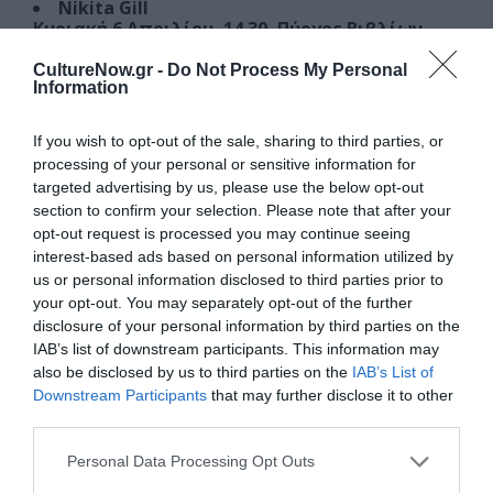
Nikita Gill
Κυριακή 6 Απριλίου, 14.30, Πύργος Βιβλίων
CultureNow.gr -
Do Not Process My Personal
Η
Nikita Gill
, πολυδιάστατη δημιουργός -ποιήτρια,
Information
συγγραφέας, ηθοποιός, εικονογράφος- έχει αφήσει
ανεξίτηλο αποτύπωμα στη σύγχρονη λογοτεχνία. Με
If you wish to opt-out of the sale, sharing to third parties, or
ρίζες από την Ιρλανδία και την Ινδία και έδρα της τη
processing of your personal or sensitive information for
Nότια Αγγλία, η Gill αντλεί έμπνευση από διαφορετικές
targeted advertising by us, please use the below opt-out
πολιτιστικές παραδόσεις, πλέκοντας τις σε ένα ενιαίο
section to confirm your selection. Please note that after your
αφήγημα γεμάτο φαντασία, δύναμη και συναισθηματική
opt-out request is processed you may continue seeing
interest-based ads based on personal information utilized by
ειλικρίνεια.
us or personal information disclosed to third parties prior to
your opt-out. You may separately opt-out of the further
Έχει δημοσιεύσει επτά ποιητικές συλλογές, μεταξύ των
disclosure of your personal information by third parties on the
οποίων τα
Wild Embers, Fierce Fairytales, Great
IAB’s list of downstream participants. This information may
Goddesses
και
These are the Words
,
also be disclosed by us to third parties on the
IAB’s List of
επαναπροσδιορίζοντας τη θέση των γυναικών στις
Downstream Participants
that may further disclose it to other
ιστορίες και τους μύθους. Το έργο της χαρακτηρίζεται
third parties.
από μια βαθιά κατανόηση της ανθρώπινης εμπειρίας,
Personal Data Processing Opt Outs
προσφέροντας ελπίδα, ενδυνάμωση και ένα ασφαλές