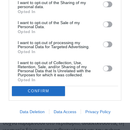
καταφύγιο σε όσες αναζητούν νόημα μέσα από τις
I want to opt-out of the Sharing of my
λέξεις.
personal data.
Opted In
Η λογοτεχνική της επιρροή εκτείνεται πέρα από την
I want to opt-out of the Sale of my
ποίηση. Ως επιμελήτρια της ανθολογίας
SLAM!
και
Personal Data.
Opted In
συγγραφέας μυθιστορημάτων σε στίχους, όπως
The
Girl and Goddess
και
The Angel of Redemption
, η Gill
I want to opt-out of processing my
Personal Data for Targeted Advertising.
συνεχίζει να διερευνά νέες αφηγηματικές μορφές. Το
Opted In
audiobook για παιδιά
Animal Tales From India
έτυχε
ευρείας αναγνώρισης, ενώ το επερχόμενο έργο της
I want to opt-out of Collection, Use,
Retention, Sale, and/or Sharing of my
Hekate
, που θα κυκλοφορήσει το φθινόπωρο του 2025,
Personal Data that Is Unrelated with the
σηματοδοτεί την έναρξη μιας νέας τριλογίας για τις
Purposes for which it was collected.
Opted In
θεές του Κάτω Κόσμου στην ελληνική μυθολογία.
CONFIRM
Το έργο της έχει διακριθεί με υποψηφιότητες για τα
βραβεία Carnegie, CLIPPA και Jhalak Prize,
επιβεβαιώνοντας τη λογοτεχνική της αξία. Μέσα από τη
Data Deletion
Data Access
Privacy Policy
γραφή της, η Nikita Gill δίνει φωνή στις αφηγήσεις που
συχνά παραμένουν στο περιθώριο, αναδεικνύοντας τη