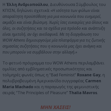
Η
Έλλη Ανδριοπούλου
, Διευθύνουσα Σύμβουλος του
ΚΠΙΣΝ, δηλώνει σχετικά:
«H ισότητα των φύλων είναι
απαραίτητη προϋπόθεση για μια κοινωνία που ευημερεί,
ακμάζει και είναι βιώσιμη. Χωρίς ίσες ευκαιρίες για όλους και
όλες, οι συζητήσεις και τα σχέδια για πρόοδο και ανάπτυξη
είναι ημιτελή, αν όχι ανεδαφικά. Με τη διοργάνωση του
WOW Athens δημιουργούμε μία πλατφόρμα για τις ζωτικής
σημασίας συζητήσεις που η κοινωνία μας έχει ανάγκη και
που μπορούν να συμβάλουν στην αλλαγή.»
Το φετινό πρόγραμμα του WOW Athens περιλαμβάνει
ομιλίες από εμβληματικές προσωπικότητες και
τολμηρές φωνές όπως η “Bad Feminist”
Roxane Gay
, η
πολυβραβευμένη Αμερικανίδα συγγραφέας
Carmen
Maria Machado
και η παραγωγός της φεμινιστικής
σειράς “The Principles of Pleasure”
Thalia Mavros
.
ΜΗΝ ΧΑΣΕΙΣ!