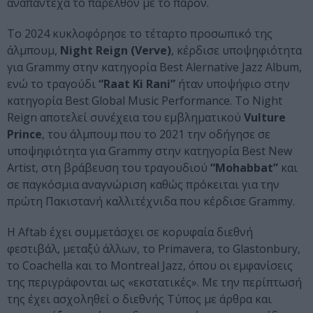
αναπάντεχα το παρελθόν με το παρόν.
Το 2024 κυκλοφόρησε το τέταρτο προσωπικό της
άλμπουμ,
Night Reign (Verve)
, κέρδισε υποψηφιότητα
για Grammy στην κατηγορία Best Alernative Jazz Album,
ενώ το τραγούδι
“Raat Ki Rani”
ήταν υποψήφιο στην
κατηγορία Best Global Music Performance. Το Night
Reign αποτελεί συνέχεια του εμβληματικού
Vulture
Prince
, του άλμπουμ που το 2021 την οδήγησε σε
υποψηφιότητα για Grammy στην κατηγορία Best New
Artist, στη βράβευση του τραγουδιού
“Mohabbat”
και
σε παγκόσμια αναγνώριση καθώς πρόκειται για την
πρώτη Πακιστανή καλλιτέχνιδα που κέρδισε Grammy.
Η Aftab έχει συμμετάσχει σε κορυφαία διεθνή
φεστιβάλ, μεταξύ άλλων, το Primavera, το Glastonbury,
το Coachella και το Montreal Jazz, όπου οι εμφανίσεις
της περιγράφονται ως «εκστατικές». Με την περίπτωσή
της έχει ασχοληθεί ο διεθνής Τύπος με άρθρα και