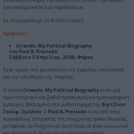
γυναικεία δύναμη, την ανθεκτικότητα και την ανάγκη
για επανερμηνεία των παραδόσεων.
Σε συνεργασία με το British Council.
Προβολές
Orlando, My Political Biography
του Paul B. Preciado
Σάββατο 5 Απριλίου, 20.00, Φάρος
Ένας ύμνος στη ρευστότητα της έμφυλης ταυτότητας
και την ελευθερία της ύπαρξης.
Η ταινία
Orlando, My Political Biography
είναι μια
πρωτοποριακή και βαθιά προσωπική κινηματογραφική
εμπειρία, βασισμένη στο μυθιστόρημα της
Βιρτζίνια
Γουλφ
,
Ορλάντο
. Ο
Paul B. Preciado
, ένας από τους
κορυφαίους στοχαστές της σύγχρονης queer θεωρίας,
μεταφέρει το διαχρονικό αυτό έργο σε έναν κοινωνικό
και πολιτικό διάλογο με τη σύγχρονη εποχή.