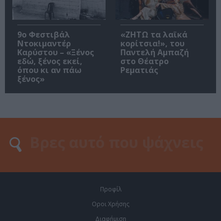
9ο Φεστιβάλ
«ΖΗΤΩ τα λαϊκά
Ντοκιμαντέρ
κορίτσια!», του
Καρύστου – «Ξένος
Παντελή Αμπαζή
εδώ, ξένος εκεί,
στο Θέατρο
όπου κι αν πάω
Ρεματιάς
ξένος»
Προφίλ
Οροι Χρήσης
Διαφήμιση