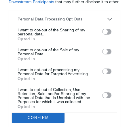
Μουσείο Μπενάκη, Πειραιώς 138, Αθήνα
Downstream Participants
that may further disclose it to other
third parties.
Μουσείο Μπενάκη – Κτίριο Οδού Πειραιώς
Personal Data Processing Opt Outs
Eισιτήρια:
I want to opt-out of the Sharing of my
personal data.
€ 8 (ενήλικες), € 5 (παιδικό/ εφηβικό)
Opted In
Πληροφορίες / Κρατήσεις:
I want to opt-out of the Sale of my
Personal Data.
Opted In
Τηλ: 210 345 3111 |
benaki.org
I want to opt-out of processing my
Personal Data for Targeted Advertising.
Ακολουθήστε το Culturenow.gr στο
Google News
και
Opted In
μάθετε πρώτοι όλες τις ειδήσεις
I want to opt-out of Collection, Use,
Retention, Sale, and/or Sharing of my
Δείτε όλα τα
τελευταία νέα
για την Τέχνη και τον
Personal Data that Is Unrelated with the
Purposes for which it was collected.
Πολιτισμό στο
Culturenow.gr
Opted In
Νέοι Διαγωνισμοί
❯
CONFIRM