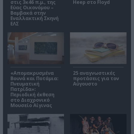
στις 3κ46 π.μ., της
Heep στο Floyd
Εύας Οικονόμου –
Βαμβακά στην
Εναλλακτική Σκηνή
ΕΛΣ
«Απομακρυσμένα
25 αναγνωστικές
Βουνά και Ποτάμια:
προτάσεις για τον
Πνευματική
Αύγουστο
Πατρίδα»:
Περιοδική έκθεση
στο Διαχρονικό
Μουσείο Αίγινας