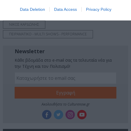
Tags
Data Deletion
Data Access
Privacy Policy
VIDEO ART - INSTALLATIONS
ΓΙΟΛΑΝΤΑ ΜΑΡΚΟΠΟΥΛΟΥ
ΝΙΚΟΣ ΚΑΡΔΩΝΗΣ
ΠΕΙΡΑΜΑΤΙΚΟ - MULTI SHOWS - PERFORMANCE
Newsletter
Κάθε βδομάδα στο e-mail σας τα τελευταία νέα για
την Τέχνη και τον Πολιτισμό!
Ακολουθήστε το Culturenow.gr