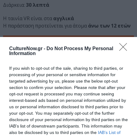
Διάρκεια:
30 λεπτά
Η ταινία VR είναι στα
αγγλικά
H παράσταση προτείνεται για άτομα
άνω των 12 ετών
Ταυτότητα Εκδήλωσης
CultureNow.gr -
Do Not Process My Personal
Information
Ημερομηνία:
30/11/2023
10/12/2023
If you wish to opt-out of the sale, sharing to third parties, or
Από:
Εως:
processing of your personal or sensitive information for
Ώρες Παραστάσεων:
targeted advertising by us, please use the below opt-out
Πέμπτη: 12:00, 13:00, 14:00, 15:00, 16:00, 17:00
section to confirm your selection. Please note that after your
Παρασκευή: 12:00, 13:00, 14:00, 15:00, 16:00, 17:00,
opt-out request is processed you may continue seeing
18:00, 19:00, 20:00, 21:00
interest-based ads based on personal information utilized by
Σάββατο: 12:00, 13:00 14:00, 15:00, 16:00, 17:00, 18:00,
us or personal information disclosed to third parties prior to
19:00, 20:00, 21:00
your opt-out. You may separately opt-out of the further
Κυριακή: 12:00, 13:00,14:00, 15:00, 16:00, 17:00
disclosure of your personal information by third parties on the
IAB’s list of downstream participants. This information may
Τοποθεσία:
also be disclosed by us to third parties on the
IAB’s List of