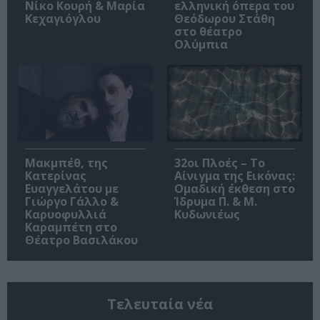
Νίκο Κουρή & Μαρία
ελληνική όπερα του
Κεχαγιόγλου
Θεόδωρου Στάθη
στο θέατρο
Ολύμπια
Μακμπέθ, της
32οι Πλοές – Το
Κατερίνας
Αίνιγμα της Εικόνας:
Ευαγγελάτου με
Ομαδική έκθεση στο
Γιώργο Γάλλο &
Ίδρυμα Π. & Μ.
Καρυοφυλλιά
Κυδωνιέως
Καραμπέτη στο
Θέατρο Βασιλάκου
Τελευταία νέα