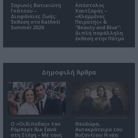
Σαρωνίς Βατικιώτη
Απόστολος
Γκάτσου –
Χαντζαράς –
Διαφάνειες Ζωής:
«Κλεμμένος
Έκθεση στο Katheti
Πειρατής» &
Summer 2026
“Beauty and Blue”:
Διπλή παράλληλη
έκθεση στην Πάτμο
Δημοφιλή Άρθρα
O «Οιδίποδας» του
Θεοδώρα,
Ρόμπερτ Άικ ξανά
Αυτοκράτειρα του
στη Στέγη – Με τους
Βυζαντίου: Η νέα