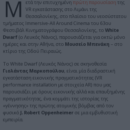
Μ
ετά την επιτυχημένη
πρώτη παρουσίαση
της
VR εγκατάστασης στο Λιμάνι της
Θεσσαλονίκης, στο πλαίσιο του νεοσύστατου
τμήματος Immersive-All Around Cinema του 63ου
Φεστιβάλ Κινηματογράφου Θεσσαλονίκης, το
White
Dwarf
(ο Λευκός Νάνος), παρουσιάζεται για οκτώ μόνο
ημέρες και στην Αθήνα, στο
Μουσείο Μπενάκη
– στο
κτίριο της Οδού Πειραιώς.
To White Dwarf (Λευκός Νάνος) σε σκηνοθεσία
Γιολάντας Μαρκοπούλου
, είναι μία διαδραστική
εγκατάσταση εικονικής πραγματικότητας (VR
performance installation με στοιχεία AR) που μας
παρουσιάζει με όρους εικονικής αλλά και επαυξημένης
πραγματικότητας, ένα κομμάτι της ιστορίας της
«γέννησης» της πρώτης ατομικής βόμβας από τον
φυσικό
J. Robert Oppenheimer
σε μια εμβυθιστική
εμπειρία.