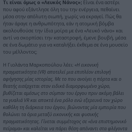
Τι είναι όμως ο «Λευκός Νάνος»;
Είναι ένα αστέρι
που αφού εξάντλησε όλη του την ενέργεια, πεθαίνει
μέσα στην απόλυτη σιωπή, χωρίς να εκραγεί. Πώς θα
ήταν άραγε η ανθρωπότητα, εάν η ατομική βόμβα
ακολουθούσε την ίδια μοίρα με ένα «Λευκό νάνο» και
αντί να σκορπίσει την καταστροφή, έμενε βουβή, μέσα
σε ένα δωμάτιο για να καταλήξει έκθεμα σε ένα μουσείο
του μέλλοντος;
Η Γιολάντα Μαρκοπούλου λέει:
«Η εικονική
πραγματικότητα (VR) αποτελεί μια επιπλέον επιλογή
αφήγησης μίας ιστορίας. Mε το που ανοίγει η πόρτα και ο
θεατής εισέρχεται στον ειδικά διαμορφωμένο χώρο,
βυθίζεται αμέσως στο σύμπαν του έργου πριν ακόμη βάλει
τα γυαλιά VR και αποκτά ένα ρόλο ενώ εξερευνά τον χώρο
καθ΄όλη τη διάρκεια του έργου, βιώνοντας μία εμπειρία που
θολώνει τα όρια μεταξύ εικονικής και φυσικής
πραγματικότητας. Γίνεται συμμέτοχος σε «ένα επιστημονικό
πείραμα» και καλείται να πάρει θέση απέναντι στα φλέγοντα