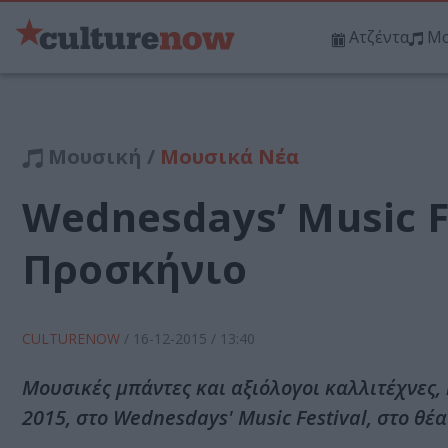
Ατζέντα
Μο
Μουσική /
Μουσικά Νέα
Wednesdays’ Music F
Προσκήνιο
CULTURENOW
/
16-12-2015
/ 13:40
Μουσικές μπάντες και αξιόλογοι καλλιτέχνες,
2015, στο Wednesdays' Music Festival, στο θέ