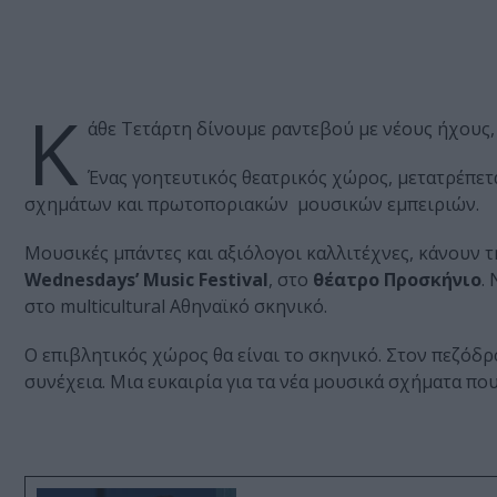
Κ
άθε Τετάρτη δίνουμε ραντεβού με νέους ήχους,
Ένας γοητευτικός θεατρικός χώρος, μετατρέπετ
σχημάτων και πρωτοποριακών μουσικών εμπειριών.
Μουσικές μπάντες και αξιόλογοι καλλιτέχνες, κάνουν 
Wednesdays’ Music Festival
, στο
θέατρο Προσκήνιο
.
στο multicultural Αθηναϊκό σκηνικό.
Ο επιβλητικός χώρος θα είναι το σκηνικό. Στον πεζόδρ
συνέχεια. Μια ευκαιρία για τα νέα μουσικά σχήματα που