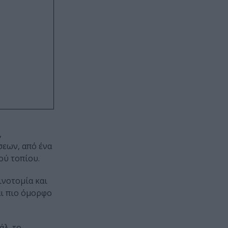
,
σεων, από ένα
ού τοπίου.
ινοτομία και
αι πιο όμορφο
λ. το