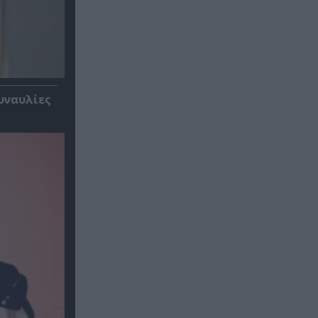
υναυλίες