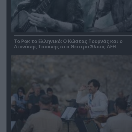
Το Ροκ το Ελληνικό: Ο Κώστας Τουρνάς και ο
Διονύσης Τσακνής στο Θέατρο Άλσος ΔΕΗ