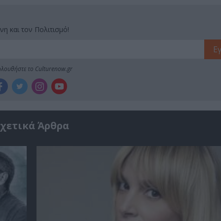
νη και τον Πολιτισμό!
λουθήστε το Culturenow.gr
χετικά Άρθρα