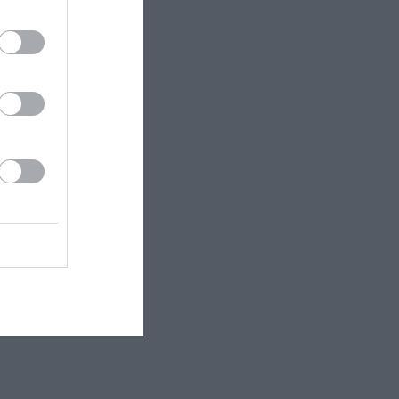
 εδώ!
❯