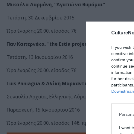
Μικαέλα Δαρμάνη, “Αγαπώ να θυμάμαι”
Τετάρτη, 30 Δεκεμβρίου 2015
Ώρα έναρξης 20.00, είσοδος 7€
CultureNo
Παν
Καπερνέκα
, “the Estia project”
If you wish 
sensitive in
Τετάρτη, 13 Ιανουαρίου 2016
confirm you
continue se
Ώρα έναρξης 20.00, είσοδος 7€
information 
further disc
Luis Paniagua & Αλίκη Μαρκαντωνάτου «Αρχαίες Χ
participants
Downstream 
Συναυλία Αρχαίας Ελληνικής Λύρας & Φωνής
Παρασκευή, 15 Ιανουαρίου 2016
Persona
Ώρα έναρξης 20.00, είσοδος 14€, προπώληση 12€, φοιτ
I want t