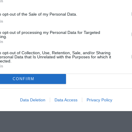
In
o opt-out of the Sale of my Personal Data.
νάρη
In
υ 2016
to opt-out of processing my Personal Data for Targeted
ing.
In
o opt-out of Collection, Use, Retention, Sale, and/or Sharing
ersonal Data that Is Unrelated with the Purposes for which it
lected.
μάθετε πρώτοι όλες τις ειδήσεις
In
ολιτισμό στο
Culturenow.gr
CONFIRM
r
Δες
Data Deletion
Data Access
Privacy Policy