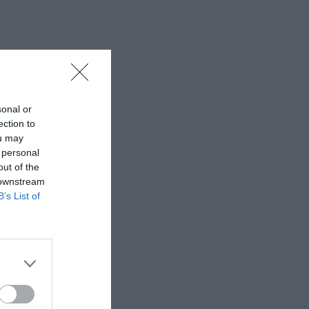
sonal or
ection to
ou may
 personal
out of the
 downstream
B’s List of