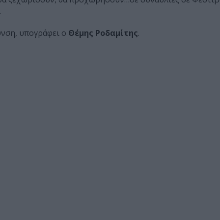
.
υνση, υπογράφει ο
Θέμης Ροδαμίτης
.