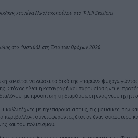
κάκης και Λίνα Νικολακοπούλου στο Φ hill Sessions
ύλης στο Φεστιβάλ στη Σκιά των Βράχων 2026
ική καλείται να δώσει το δικό της «παρών» ψυχαγωγώντας
ς. Στόχος είναι η καταγραφή και παρουσίαση νέων προτά
διαλόγου, με προοπτική τη διαμόρφωση ενός νέου ηχητικ
ι καλλιτέχνες με την παρουσία τους, τις μουσικές, την κα
κό περιβάλλον, συνεισφέροντας έτσι σε έναν δικαιότερο κ
ης και του πολιτισμού.
 θα ξεχωρίσουν, θα προχωρήσουν…σε συναυλίες σε Φεστιβά