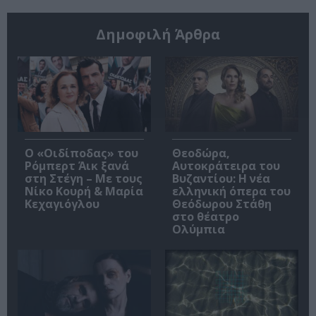
Δημοφιλή Άρθρα
O «Οιδίποδας» του
Θεοδώρα,
Ρόμπερτ Άικ ξανά
Αυτοκράτειρα του
στη Στέγη – Με τους
Βυζαντίου: Η νέα
Νίκο Κουρή & Μαρία
ελληνική όπερα του
Κεχαγιόγλου
Θεόδωρου Στάθη
στο θέατρο
Ολύμπια