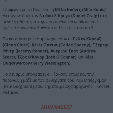
Σύμφωνα με το Deadline, η
Μίλα Κούνις (Mila Kunis)
θα συναντήσει τον
Ντάνιελ Κρεγκ (Daniel Craig)
στη
μεγάλη οθόνη για «
την πιο επικίνδυνη υπόθεση που
πρόκειται να αποκαλύψει»
ο επίλεκτος ντετέκτιβ.
Το καστ αστέρων συμπληρώνουν οι
Γκλεν Κλόουζ
(Glenn Close), Κέιλι Σπέινι (Cailee Spaeny), Τζέρεμι
Ρένερ (Jeremy Renner), Άντριου Σκοτ (Andrew
Scott), Τζος Ο’Κόνορ (Josh O’Connor)
και
Κέρι
Ουάσινγκτον (Kerry Washington).
Το σενάριο υπογράφει ο Τζόνσον όπως και την
παραγωγή μαζί με τον συνεργάτη του Ραμ Μπέργκμαν
(Ram Bergman) μέσω της εταιρείας παραγωγής T-Street
Pictures.
ΜΗΝ ΧΑΣΕΙΣ!