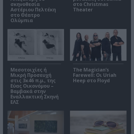
σκηνοθεσία
στο Christmas
Αστέριου Πελτέκη
Theater
στο Θέατρο
Ολύμπια
Μεσοτοιχίες ή
The Magician’s
Μικρή Προσευχή
Farewell: Οι Uriah
στις 3κ46 π.μ., της
Heep στο Floyd
Εύας Οικονόμου –
Βαμβακά στην
Εναλλακτική Σκηνή
ΕΛΣ