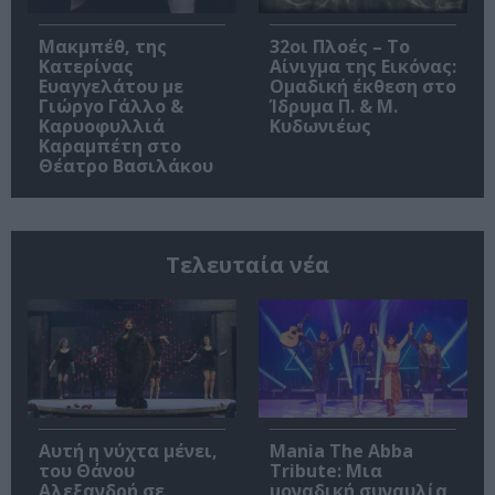
Μακμπέθ, της
32οι Πλοές – Το
Κατερίνας
Αίνιγμα της Εικόνας:
Ευαγγελάτου με
Ομαδική έκθεση στο
Γιώργο Γάλλο &
Ίδρυμα Π. & Μ.
Καρυοφυλλιά
Κυδωνιέως
Καραμπέτη στο
Θέατρο Βασιλάκου
Τελευταία νέα
Αυτή η νύχτα μένει,
Mania The Abba
του Θάνου
Tribute: Μια
Αλεξανδρή σε
μοναδική συναυλία