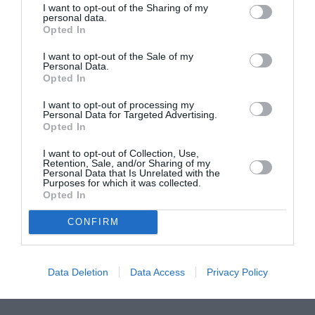
I want to opt-out of the Sharing of my
personal data.
Η Μισέλ Φάιφερ
Προβολές με
Opted In
αποκάλυψε ότι δεν
ελεύθερη είσοδο
θέλει να
στον Θερινό
I want to opt-out of the Sale of my
πρωταγωνιστήσει
Δημοτικό
Personal Data.
Opted In
ποτέ ξανά σε ταινία
Κινηματογράφο
Αγίας Παρασκευής |
10-16/8
I want to opt-out of processing my
Personal Data for Targeted Advertising.
Opted In
I want to opt-out of Collection, Use,
Retention, Sale, and/or Sharing of my
Personal Data that Is Unrelated with the
Purposes for which it was collected.
Opted In
Εισπράξεις πάνω
Η νέα ταινία
CONFIRM
από 1 δισ. δολάρια
“Without Blood” της
για το “Spider-Man:
Αντζελίνα Τζολί θα
Brand New Day”
κάνει πρεμιέρα τον
Σεπτέμβριο
Data Deletion
Data Access
Privacy Policy