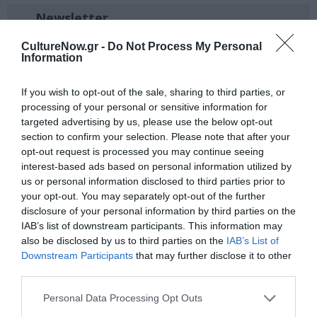
Newsletter
Κάθε βδομάδα στο e-mail σας τα τελευταία νέα για
CultureNow.gr -
Do Not Process My Personal
την Τέχνη και τον Πολιτισμό!
Information
If you wish to opt-out of the sale, sharing to third parties, or
processing of your personal or sensitive information for
targeted advertising by us, please use the below opt-out
section to confirm your selection. Please note that after your
Ακολουθήστε το Culturenow.gr
opt-out request is processed you may continue seeing
interest-based ads based on personal information utilized by
us or personal information disclosed to third parties prior to
your opt-out. You may separately opt-out of the further
disclosure of your personal information by third parties on the
Σχετικά Άρθρα
IAB’s list of downstream participants. This information may
also be disclosed by us to third parties on the
IAB’s List of
Downstream Participants
that may further disclose it to other
third parties.
Personal Data Processing Opt Outs