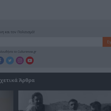
νη και τον Πολιτισμό!
λουθήστε το Culturenow.gr
χετικά Άρθρα