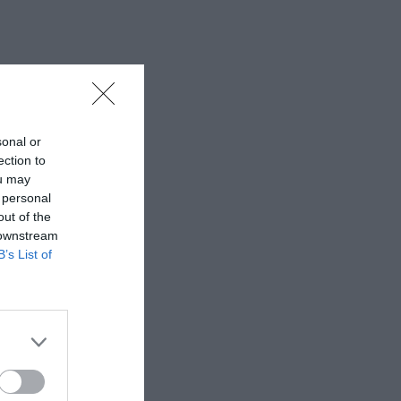
sonal or
ection to
ou may
 personal
out of the
 downstream
B’s List of