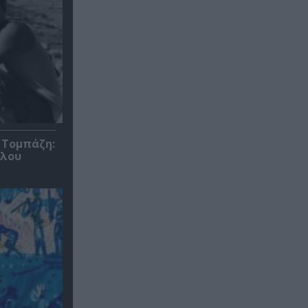
 Τομπάζη:
υλου