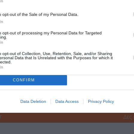
In
Μουσείο Μπενάκη, Πειραιώς 138, Αθήνα
o opt-out of the Sale of my Personal Data.
Μουσείο Μπενάκη – Κτίριο Οδού Πειραιώς
In
to opt-out of processing my Personal Data for Targeted
ing.
In
o opt-out of Collection, Use, Retention, Sale, and/or Sharing
ersonal Data that Is Unrelated with the Purposes for which it
lected.
In
CONFIRM
μάθετε πρώτοι όλες τις ειδήσεις
ολιτισμό στο
Culturenow.gr
Data Deletion
Data Access
Privacy Policy
r
Δες