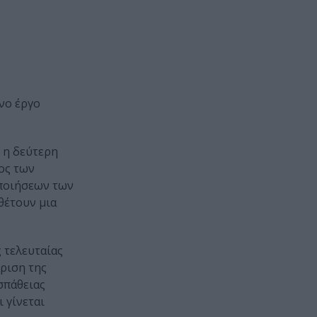
νο έργο
, η δεύτερη
ος των
οποιήσεων των
θέτουν μια
 τελευταίας
ώριση της
σπάθειας
 γίνεται