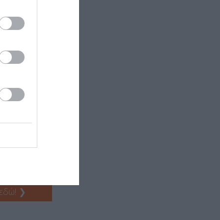
 εδώ!
❯