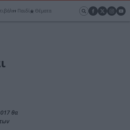
τιβάλ
Παιδί
Θέματα
ι
2017 θα
 των