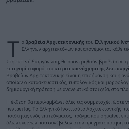
T
α
Βραβεία Αρχιτεκτονικής
του
Ελληνικού Ινσ
Ελλήνων αρχιτεκτόνων και απονέμονται κάθε τέ
Στη φετινή διοργάνωση, θα απονεμηθούν βραβεία σε τρ
κατηγορία αφορά στα
κτίρια κοινόχρηστης λειτουργ
Βραβείων Αρχιτεκτονικής είναι η επισήμανση και η α
οποίων ο κατασκευαστικός, τυπολογικός και μορφολογι
δημιουργική πρόταση με ανανεωτικά στοιχεία, στο πλ
Η έκθεση θα περιλαμβάνει όλες τις συμμετοχές, ώστε ν
πενταετίας. Το Ελληνικό Ινστιτούτο Αρχιτεκτονικής πι
ποιότητας ενός επιτεύγματος, πράγμα που σημαίνει επ
όλων εκείνων που συνέβαλαν στην πραγματοποίηση του. 