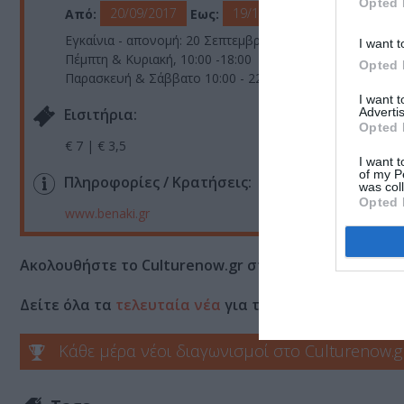
Opted 
20/09/2017
19/11/2017
Από:
Εως:
Εγκαίνια - απονομή: 20 Σεπτεμβρίου 2017, 19.00
I want t
Πέμπτη & Κυριακή, 10:00 -18:00
Opted 
Παρασκευή & Σάββατο 10:00 - 22:00
I want 
Advertis
Eισιτήρια:
Opted 
€ 7 | € 3,5
I want t
of my P
Πληροφορίες / Κρατήσεις:
was col
Opted 
www.benaki.gr
Ακολουθήστε το Culturenow.gr στο
Google News
και 
Δείτε όλα τα
τελευταία νέα
για την Τέχνη και τον Π
Κάθε μέρα νέοι διαγωνισμοί στο Culturenow.g