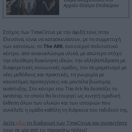
Αρχαίο Θέατρο Επιδαύρου
Στόχος των TimeCircus με την άφιξή τους στην
Ελευσίνα, είναι να κατασκευάσουν, με τη συμμετοχή
των κατοίκων, το
The ARK
, ένα ενεργό πολιτιστικό
κέντρο, από ανακυκλώσιμα υλικά, με απώτερο στόχο
την ελεύθερη διακίνηση ιδεών, την αλληλεπίδραση με
διαφορετικές κοινωνικές ομάδες, τον πειραματισμό με
νέες μεθόδους και πρακτικές, τη γνωριμία με
καινοτόμες προσεγγίσεις και μοντέλα βιώσιμης
ανάπτυξης. Στο κέντρο του The Ark θα δεσπόζει το
landship, το οποίο θα λειτουργεί ως κινητή ομαδική
έκθεση όλων των υλικών και των ιστοριών που
συνέλεξε η ομάδα καθ΄όλη τη διάρκεια του ταξιδιού της.
Δείτε
εδώ
τη διαδρομή των TimeCircus και συναντήστε
τους σε μία από τις παρακάτω πόλεις!