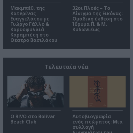
Μακμπέθ, της
32οι Πλοές – Το
Κατερίνας
Αίνιγμα της Εικόνας:
Ευαγγελάτου με
Ομαδική έκθεση στο
Γιώργο Γάλλο &
Ίδρυμα Π. & Μ.
Καρυοφυλλιά
Κυδωνιέως
Καραμπέτη στο
Θέατρο Βασιλάκου
Τελευταία νέα
Ο RIVO στο Bolivar
Αυτοβιογραφία
Beach Club
ενός πτώματος: Μια
συλλογή
διηγημάτων του