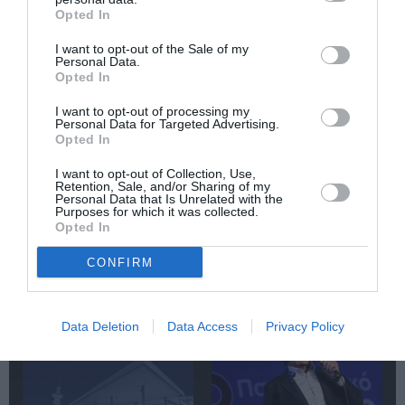
Opted In
Newsletter
I want to opt-out of the Sale of my
Κάθε βδομάδα στο e-mail σας τα τελευταία νέα για
Personal Data.
την Τέχνη και τον Πολιτισμό!
Opted In
I want to opt-out of processing my
Personal Data for Targeted Advertising.
Opted In
I want to opt-out of Collection, Use,
Retention, Sale, and/or Sharing of my
Ακολουθήστε το Culturenow.gr
Personal Data that Is Unrelated with the
Purposes for which it was collected.
Opted In
CONFIRM
Σχετικά Άρθρα
Data Deletion
Data Access
Privacy Policy