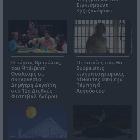
Σιγκισμούντ
Κρζιζανόφσκι
O κύριος Βρομύλος,
Οι ταινίες που θα
του Ντέιβιντ
δούμε στις
Ουάλιαμς σε
κινηματογραφικές
σκηνοθεσία
αίθουσες από την
Δημήτρη Δεγαΐτη
Πέμπτη 6
στο 12ο Διεθνές
Αυγούστου
Φεστιβάλ Άνδρου