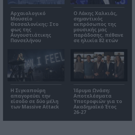
Αρχαιολογικό
Ο Λάκης Χαλκιάς,
Μουσείο
σημαντικός
Θεσσαλονίκης: Στο
εκπρόσωπος της
φως της
μουσικής μας
Αυγουστιάτικης
παράδοσης, πέθανε
Πανσελήνου
σε ηλικία 82 ετών
Η Σιγκαπούρη
Ίδρυμα Ωνάση:
απαγορεύει την
Αποτελέσματα
είσοδο σε δύο μέλη
Υποτροφιών για το
των Massive Attack
Ακαδημαϊκό Έτος
26-27