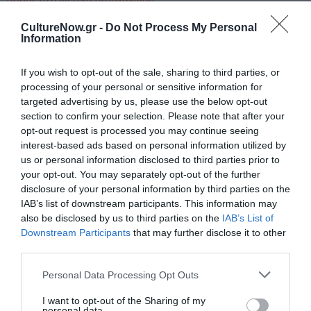
CultureNow.gr -
Do Not Process My Personal
Ταυτότητα
Information
Περισσότερες πληροφορίες:
2023eleusis.eu
If you wish to opt-out of the sale, sharing to third parties, or
processing of your personal or sensitive information for
targeted advertising by us, please use the below opt-out
Ακολουθήστε το Culturenow.gr στο
Google News
και
section to confirm your selection. Please note that after your
μάθετε πρώτοι όλες τις ειδήσεις
opt-out request is processed you may continue seeing
interest-based ads based on personal information utilized by
Δείτε όλα τα
τελευταία νέα
για την Τέχνη και τον
us or personal information disclosed to third parties prior to
Πολιτισμό στο
Culturenow.gr
your opt-out. You may separately opt-out of the further
disclosure of your personal information by third parties on the
Νέοι Διαγωνισμοί
❯
IAB’s list of downstream participants. This information may
also be disclosed by us to third parties on the
IAB’s List of
Downstream Participants
that may further disclose it to other
Tags
third parties.
2023 ELEUSIS
ΔΩΡΕΑΝ ΕΚΔΗΛΩΣΕΙΣ
Personal Data Processing Opt Outs
ΠΡΟΣΚΛΗΣΕΙΣ ΕΝΔΙΑΦΕΡΟΝΤΟΣ
I want to opt-out of the Sharing of my
personal data.