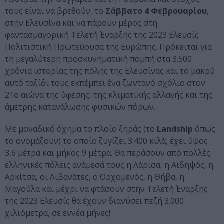
τους είναι να βρεθούν, το
Σάββατο 4 Φεβρουαρίου
,
στην Ελευσίνα και να πάρουν μέρος στη
φαντασμαγορική Τελετή Έναρξης της 2023 Ελευσίς
Πολιτιστική Πρωτεύουσα της Ευρώπης. Πρόκειται για
τη μεγαλύτερη προσκυνηματική πομπή στα 3.500
χρόνια ιστορίας της πόλης της Ελευσίνας και το μακρύ
αυτό ταξίδι τους εκπέμπει ένα ζωντανό σχόλιο στον
21ο αιώνα της ύφεσης, της κλιματικής αλλαγής και της
άμετρης κατανάλωσης φυσικών πόρων.
Με μοναδικό όχημα το πλοίο ξηράς (το
Landship
όπως
το ονομάζουν) το οποίο ζυγίζει 3.400 κιλά, έχει ύψος
3,6 μέτρα και μήκος 9 μέτρα. Θα περάσουν από πολλές
ελληνικές πόλεις ανάμεσά τους η Λάρισα, η Αιδηψός, η
Αρκίτσα, οι Λιβανάτες, ο Ορχομενός, η Θήβα, η
Μαγούλα και μέχρι να φτάσουν στην Τελετή Έναρξης
της 2023 Ελευσίς θα έχουν διανύσει πεζή 3.000
χιλιόμετρα, σε εννέα μήνες!