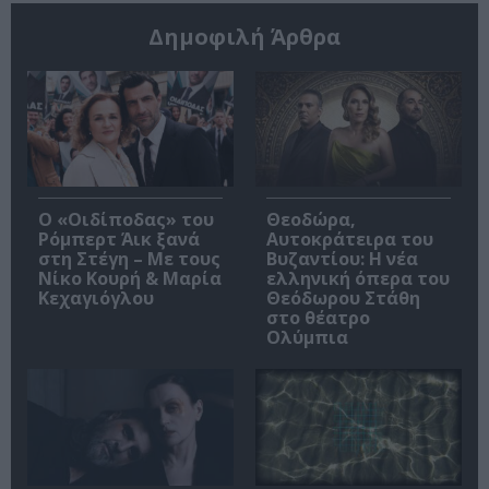
Δημοφιλή Άρθρα
O «Οιδίποδας» του
Θεοδώρα,
Ρόμπερτ Άικ ξανά
Αυτοκράτειρα του
στη Στέγη – Με τους
Βυζαντίου: Η νέα
Νίκο Κουρή & Μαρία
ελληνική όπερα του
Κεχαγιόγλου
Θεόδωρου Στάθη
στο θέατρο
Ολύμπια