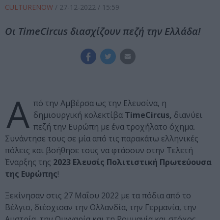
CULTURENOW
/
27-12-2022
/ 15:59
Οι TimeCircus διασχίζουν πεζή την Ελλάδα!
Α
πό την Αμβέρσα ως την Ελευσίνα, η
δημιουργική κολεκτίβα
TimeCircus,
διανύει
πεζή την Ευρώπη με ένα τροχήλατο όχημα.
Συνάντησε τους σε μία από τις παρακάτω ελληνικές
πόλεις και βοήθησε τους να φτάσουν στην Τελετή
Έναρξης της
2023 Ελευσίς Πολιτιστική Πρωτεύουσα
της Ευρώπης
!
Ξεκίνησαν στις 27 Μαΐου 2022 με τα πόδια από το
Βέλγιο, διέσχισαν την Ολλανδία, την Γερμανία, την
Αυστρία, την Ουγγαρία και τη Ρουμανία και στόχος