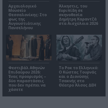
Αρχαιολογικό
Άλκηστις, του
Μουσείο
Ευριπίδη σε
Θεσσαλονίκης: Στο
σκηνοθεσία
φως της
Δημήτρη Καραντζά
Αυγουστιάτικης
στα Αισχύλεια 2026
Πανσελήνου
Φεστιβάλ Αθηνών
Το Ροκ το Ελληνικό:
Επιδαύρου 2026:
Ο Κώστας Τουρνάς
Ένας προορισμός –
και ο Διονύσης
δύο παραστάσεις
Τσακνής στο
που δεν πρέπει να
Θέατρο Άλσος ΔΕΗ
χάσετε