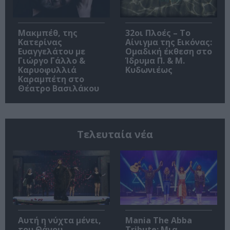
Μακμπέθ, της
32οι Πλοές – Το
Κατερίνας
Αίνιγμα της Εικόνας:
Ευαγγελάτου με
Ομαδική έκθεση στο
Γιώργο Γάλλο &
Ίδρυμα Π. & Μ.
Καρυοφυλλιά
Κυδωνιέως
Καραμπέτη στο
Θέατρο Βασιλάκου
Τελευταία νέα
Αυτή η νύχτα μένει,
Mania The Abba
του Θάνου
Tribute: Μια