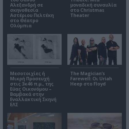
Αλεξανδρή σε
μοναδική συναυλία
σκηνοθεσία
στο Christmas
Αστέριου Πελτέκη
Theater
στο Θέατρο
Ολύμπια
Μεσοτοιχίες ή
The Magician’s
Μικρή Προσευχή
Farewell: Οι Uriah
στις 3κ46 π.μ., της
Heep στο Floyd
Εύας Οικονόμου –
Βαμβακά στην
Εναλλακτική Σκηνή
ΕΛΣ