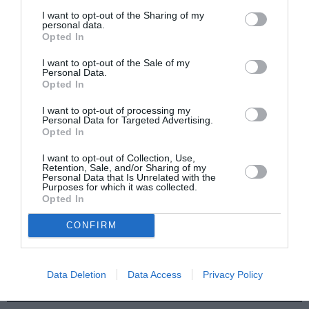
I want to opt-out of the Sharing of my
personal data.
Opted In
Εθνική Λυρική
Αρχαιολογικό
Σκηνή: Ανακοίνωση
Μουσείο
I want to opt-out of the Sale of my
ακρόασης για την
Θεσσαλονίκης: Στο
Personal Data.
κάλυψη θέσης
φως της
Opted In
μουσικού στα
Αυγουστιάτικης
Βιολοντσέλα
Πανσελήνου
I want to opt-out of processing my
Personal Data for Targeted Advertising.
Opted In
I want to opt-out of Collection, Use,
Retention, Sale, and/or Sharing of my
Personal Data that Is Unrelated with the
Purposes for which it was collected.
Opted In
Ο Λάκης Χαλκιάς,
Η Σιγκαπούρη
CONFIRM
σημαντικός
απαγορεύει την
εκπρόσωπος της
είσοδο σε δύο μέλη
μουσικής μας
των Massive Attack
παράδοσης, πέθανε
Data Deletion
Data Access
Privacy Policy
σε ηλικία 82 ετών