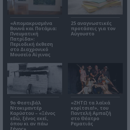
«Απομακρυσμένα
25 αναγνωστικές
Βουνά και Ποτάμια:
προτάσεις για τον
Πνευματική
Αύγουστο
Πατρίδα»:
Περιοδική έκθεση
στο Διαχρονικό
Μουσείο Αίγινας
9ο Φεστιβάλ
«ΖΗΤΩ τα λαϊκά
Ντοκιμαντέρ
κορίτσια!», του
Καρύστου – «Ξένος
Παντελή Αμπαζή
εδώ, ξένος εκεί,
στο Θέατρο
όπου κι αν πάω
Ρεματιάς
ξένος»