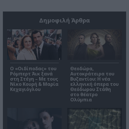
Δημοφιλή Άρθρα
O «Οιδίποδας» του
Θεοδώρα,
Ρόμπερτ Άικ ξανά
Αυτοκράτειρα του
στη Στέγη – Με τους
Βυζαντίου: Η νέα
Νίκο Κουρή & Μαρία
ελληνική όπερα του
Κεχαγιόγλου
Θεόδωρου Στάθη
στο θέατρο
Ολύμπια