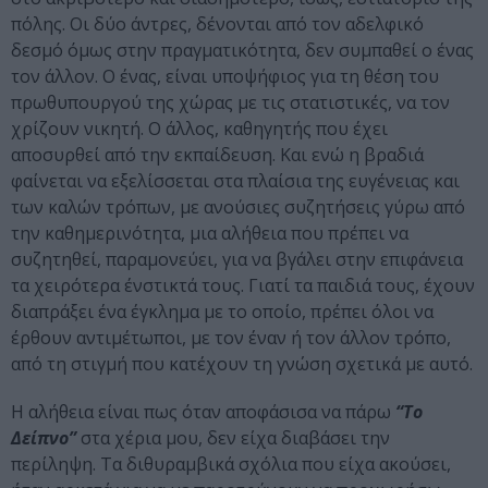
πόλης. Οι δύο άντρες, δένονται από τον αδελφικό
δεσμό όμως στην πραγματικότητα, δεν συμπαθεί ο ένας
τον άλλον. Ο ένας, είναι υποψήφιος για τη θέση του
πρωθυπουργού της χώρας με τις στατιστικές, να τον
χρίζουν νικητή. Ο άλλος, καθηγητής που έχει
αποσυρθεί από την εκπαίδευση. Και ενώ η βραδιά
φαίνεται να εξελίσσεται στα πλαίσια της ευγένειας και
των καλών τρόπων, με ανούσιες συζητήσεις γύρω από
την καθημερινότητα, μια αλήθεια που πρέπει να
συζητηθεί, παραμονεύει, για να βγάλει στην επιφάνεια
τα χειρότερα ένστικτά τους. Γιατί τα παιδιά τους, έχουν
διαπράξει ένα έγκλημα με το οποίο, πρέπει όλοι να
έρθουν αντιμέτωποι, με τον έναν ή τον άλλον τρόπο,
από τη στιγμή που κατέχουν τη γνώση σχετικά με αυτό.
Η αλήθεια είναι πως όταν αποφάσισα να πάρω
“Το
Δείπνο”
στα χέρια μου, δεν είχα διαβάσει την
περίληψη. Τα διθυραμβικά σχόλια που είχα ακούσει,