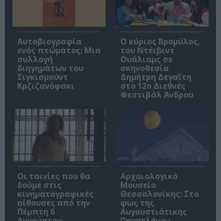
Αυτοβιογραφία
O κύριος Βρομύλος,
ενός πτώματος: Μια
του Ντέιβιντ
συλλογή
Ουάλιαμς σε
διηγημάτων του
σκηνοθεσία
Σιγκισμούντ
Δημήτρη Δεγαΐτη
Κρζιζανόφσκι
στο 12ο Διεθνές
Φεστιβάλ Άνδρου
Οι ταινίες που θα
Αρχαιολογικό
δούμε στις
Μουσείο
κινηματογραφικές
Θεσσαλονίκης: Στο
αίθουσες από την
φως της
Πέμπτη 6
Αυγουστιάτικης
Αυγούστου
Πανσελήνου