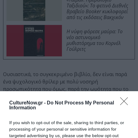
Ταξιδιού»: Το φετινό Διεθνές
Βραβείο Booker κυκλοφορεί
από τις εκδόσεις Βακχικόν
Η νύφη φόρεσε μαύρα: Το
νέο αστυνομικό
μυθιστόρημα του Κορνέλ
Γούλριτς
Ουσιαστικά, το συγκεκριμένο βιβλίο, δεν είναι παρά
ένα ψυχολογικό θρίλερ με πολύ νοσηρή
προσωπικότητα που όμως, παρά την ωμότητα που το
χαρακτηρίζει στον πυρήνα του, δεν παύει να είναι μια
CultureNow.gr -
Do Not Process My Personal
ρεαλιστική απεικόνιση της σύγχρονης, κανιβαλιστικής
Information
κοινωνίας στην οποία και ζούμε και που με τον έναν ή
τον άλλον τρόπο, αναγκάζει και τα παιδιά μας πολλές
If you wish to opt-out of the sale, sharing to third parties, or
φορές να κανιβαλίσουν, απλά και μόνο εξαιτίας του
processing of your personal or sensitive information for
ερεθισμού κάποιων ευαίσθητων χορδών που δεν
targeted advertising by us, please use the below opt-out