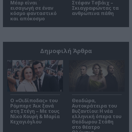
Μέαρ είναι
Στέφαν Τσβάιχ –
εισαγωγή σε έναν
Σκιαγραφώντας τα
κόσμο φανταστικό
ανθρώπινα πάθη
και απόκοσμο
Δημοφιλή Άρθρα
O «Οιδίποδας» του
Θεοδώρα,
Ρόμπερτ Άικ ξανά
Αυτοκράτειρα του
στη Στέγη – Με τους
Βυζαντίου: Η νέα
Νίκο Κουρή & Μαρία
ελληνική όπερα του
Κεχαγιόγλου
Θεόδωρου Στάθη
στο θέατρο