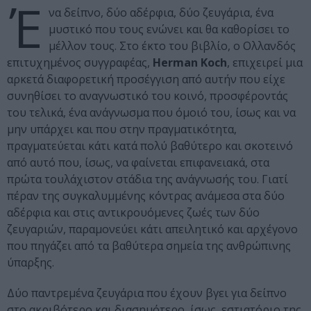
Έ
να δείπνο, δύο αδέρφια, δύο ζευγάρια, ένα
μυστικό που τους ενώνει και θα καθορίσει το
μέλλον τους. Στο έκτο του βιβλίο, ο Ολλανδός
επιτυχημένος συγγραφέας,
Herman Koch
, επιχειρεί μια
αρκετά διαφορετική προσέγγιση από αυτήν που είχε
συνηθίσει το αναγνωστικό του κοινό, προσφέροντάς
του τελικά, ένα ανάγνωσμα που όμοιό του, ίσως και να
μην υπάρχει και που στην πραγματικότητα,
πραγματεύεται κάτι κατά πολύ βαθύτερο και σκοτεινό
από αυτό που, ίσως, να φαίνεται επιφανειακά, στα
πρώτα τουλάχιστον στάδια της ανάγνωσής του. Γιατί
πέραν της συγκαλυμμένης κόντρας ανάμεσα στα δύο
αδέρφια και στις αντικρουόμενες ζωές των δύο
ζευγαριών, παραμονεύει κάτι απειλητικό και αρχέγονο
που πηγάζει από τα βαθύτερα σημεία της ανθρώπινης
ύπαρξης.
Δύο παντρεμένα ζευγάρια που έχουν βγει για δείπνο
στο ακριβότερο και διασημότερο, ίσως, εστιατόριο της