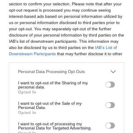
βλέπουμε, ή που δεν θέλουμε να παραδεχτούμε πως
section to confirm your selection. Please note that after your
βλέπουμε. Μας προκαλεί να αποδεχτούμε και να
opt-out request is processed you may continue seeing
συμφιλιωθούμε με το κτήνος που ο καθένας κρύβει
interest-based ads based on personal information utilized by
us or personal information disclosed to third parties prior to
μέσα μας και τελικά, να κάνουμε την πρωτόγνωρη φύση
your opt-out. You may separately opt-out of the further
μας, δεύτερο κομμάτι του εαυτού μας το οποίο, δεν
disclosure of your personal information by third parties on the
έχει χαθεί χάριν του πολιτισμού και της εξέλιξης αλλά
IAB’s list of downstream participants. This information may
αντίθετα, παραμονεύει για να ξεσπάσει βίαια,
also be disclosed by us to third parties on the
IAB’s List of
απειλητικά και άγρια, και με όποιο κόστος.
Downstream Participants
that may further disclose it to other
third parties.
Το βιβλίο του
Herman Koch,
με τίτλο
“Το Δείπνο”
,
Personal Data Processing Opt Outs
κυκλοφορεί από τις εκδόσεις Μεταίχμιο.
I want to opt-out of the Sharing of my
Ακολουθήστε το Culturenow.gr στο
Google News
και
personal data.
Opted In
μάθετε πρώτοι όλες τις ειδήσεις
I want to opt-out of the Sale of my
Δείτε όλα τα
τελευταία νέα
για την Τέχνη και τον
Personal Data.
Πολιτισμό στο
Culturenow.gr
Opted In
I want to opt-out of processing my
Νέοι Διαγωνισμοί
❯
Personal Data for Targeted Advertising.
Opted In