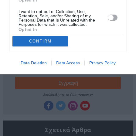
Tags
I want to opt-out of Collection, Use,
Retention, Sale, and/or Sharing of my
Personal Data that Is Unrelated with the
ΕΚΔΟΣΕΙΣ ΜΕΤΑΙΧΜΙΟ
Purposes for which it was collected.
Opted In
Newsletter
CONFIRM
Κάθε βδομάδα στο e-mail σας τα τελευταία νέα για
την Τέχνη και τον Πολιτισμό!
Data Deletion
Data Access
Privacy Policy
Ακολουθήστε το Culturenow.gr
Σχετικά Άρθρα