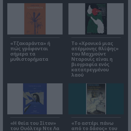
«Τζακαράντα» ή
Το «Χρονικό μιας
πώς γράφονται
ατέρμονης θλίψης»
σήμερα τα
του Μαχμούντ
μυθιστορήματα
Νταρουίς είναι η
βιογραφία ενός
κατατρεγμένου
λαού
«Η θεία του Σίτον»
«Το αστέρι πάνω
του Ουόλτερ Ντε Λα
από το δάσος» του