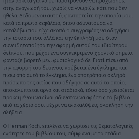
ήταν αρκετά για να με παροτρύνουν να προχωρήσω
στην ανάγνωσή του, χωρίς να γνωρίζω κάτι που δεν
ήθελα. Δεδομένου αυτού, φανταστείτε την απορία μου,
κατά τα πρώτα κεφάλαια, όπου αδυνατούσα να
καταλάβω που είχε σκοπό ο συγγραφέας να οδηγήσει
την ιστορία του, αλλά και την έκπληξή μου όταν
συνειδητοποίησα την αφορμή αυτού του ιδιαίτερου
δείπνου, που μέχρι ένα συγκεκριμένο χρονικό σημείο,
φάνταζε βαρετό μεν, φυσιολογικό δε. Γιατί πίσω από
την αφορμή του δείπνου, κρύβεται ένα έγκλημα, και
πίσω από αυτό το έγκλημα, ένα αποτρόπαιο σκληρό
πρόσωπο της αιτίας που οδήγησε σε αυτό το οποίο,
αποκαλύπτεται αργά και σταδιακά, τόσο όσο χρειάζεται
προκειμένου να είναι αδύνατον να αφήσεις το βιβλίο
από τα χέρια σου, μέχρι να ανακαλύψεις ολόκληρη την
αλήθεια.
Ο Herman Koch, επιλέγει να χωρίσει τις θεματολογικές
ενότητες του βιβλίου του, σύμφωνα με τα στάδια