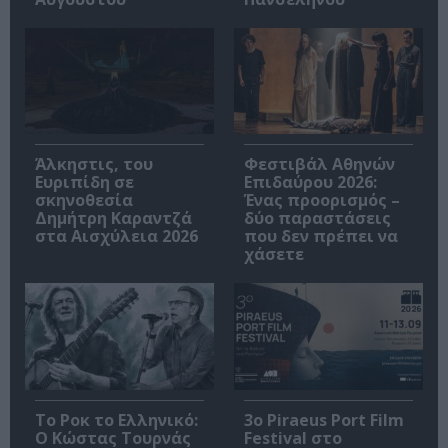
Άλκηστις, του
Φεστιβάλ Αθηνών
Ευριπίδη σε
Επιδαύρου 2026:
σκηνοθεσία
Ένας προορισμός –
Δημήτρη Καραντζά
δύο παραστάσεις
στα Αισχύλεια 2026
που δεν πρέπει να
χάσετε
Το Ροκ το Ελληνικό:
3o Piraeus Port Film
Ο Κώστας Τουρνάς
Festival στο