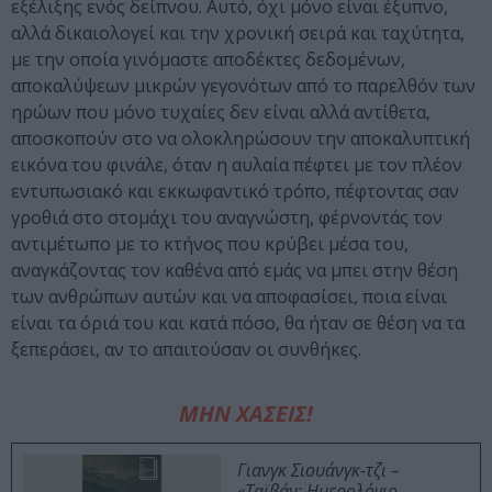
εξέλιξης ενός δείπνου. Αυτό, όχι μόνο είναι έξυπνο,
αλλά δικαιολογεί και την χρονική σειρά και ταχύτητα,
με την οποία γινόμαστε αποδέκτες δεδομένων,
αποκαλύψεων μικρών γεγονότων από το παρελθόν των
ηρώων που μόνο τυχαίες δεν είναι αλλά αντίθετα,
αποσκοπούν στο να ολοκληρώσουν την αποκαλυπτική
εικόνα του φινάλε, όταν η αυλαία πέφτει με τον πλέον
εντυπωσιακό και εκκωφαντικό τρόπο, πέφτοντας σαν
γροθιά στο στομάχι του αναγνώστη, φέρνοντάς τον
αντιμέτωπο με το κτήνος που κρύβει μέσα του,
αναγκάζοντας τον καθένα από εμάς να μπει στην θέση
των ανθρώπων αυτών και να αποφασίσει, ποια είναι
είναι τα όριά του και κατά πόσο, θα ήταν σε θέση να τα
ξεπεράσει, αν το απαιτούσαν οι συνθήκες.
ΜΗΝ ΧΑΣΕΙΣ!
Γιανγκ Σιουάνγκ-τζι –
«Ταϊβάν: Ημερολόγιο