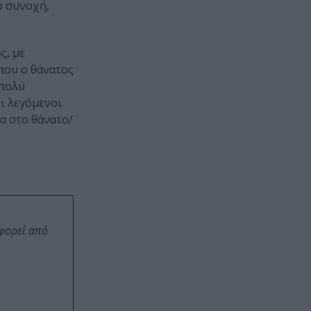
ό συνοχή,
ς, με
που ο θάνατος
 πολύ
ι λεγόμενοι
α στο θάνατο/
οφορεί από