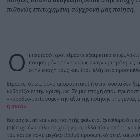
πιθανώς επιτυχημένη σύγχρονή μας ποίηση.
Ο
ι περισσότεροι είμαστε εξαιρετικά επιφυλακτ
ποίηση μόνο την ευρέως αναγνωρισμένη ως καλ
στην εποχή τους και, έτσι, ελάχιστα προσπα
Είμαστε, όμως, μόνο απορριπτικοί ή στην ουσία δεν ξέ
καθορίζουν την κρίση μας; Σε μια εποχή όπου πρωτοστα
«παραδειγματίσουμε» την αξία της ποίησης της γενιάς
η σκιά»
.
Καταρχάς, αν και νέος ποιητής φαίνεται ξεκάθαρα ότι έχ
(π)έτυχε ένα απλό στιχούργημα, αλλά πίσω από το γρ
του και σε πολύ μεγάλο βαθμό προσωπικό στυλ και ρυ