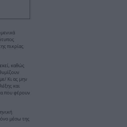
ομενικά
ιότυπος
της πικρίας
εκεί, καθώς
 θυμίζουν
ε/ Κι ας μην
λέξης και
τα που φέρουν
ληνική
 μόνο μέσω της