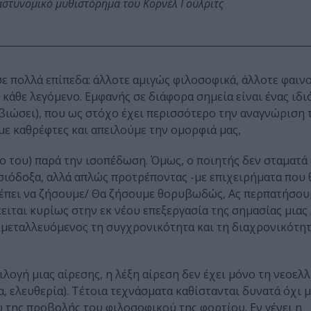
αστυνομικό μυθιστόρημα του Κορνέλ Γούλριτς
σε πολλά επίπεδα: άλλοτε αμιγώς φιλοσοφικά, άλλοτε φαιν
 κάθε λεγόμενο. Εμφανής σε διάφορα σημεία είναι ένας ιδ
 βιώσει), που ως στόχο έχει περισσότερο την αναγνώριση 
ε καθρέφτες και απειλούμε την ομορφιά μας,
του) παρά την ισοπέδωση. Όμως, ο ποιητής δεν σταματά 
ισιόδοξα, αλλά απλώς προτρέποντας -με επιχειρήματα που
ρέπει να ζήσουμε/ Θα ζήσουμε θορυβωδώς, Ας περπατήσουμ
ειται κυρίως στην εκ νέου επεξεργασία της σημασίας μιας 
εκμεταλλευόμενος τη συγχρονικότητα και τη διαχρονικότη
ιλογή μιας αίρεσης, η λέξη αίρεση δεν έχει μόνο τη νεοελ
ρα, ελευθερία). Τέτοια τεχνάσματα καθίστανται δυνατά όχι
ω της προβολής του φιλοσοφικού της φορτίου. Εν γένει η