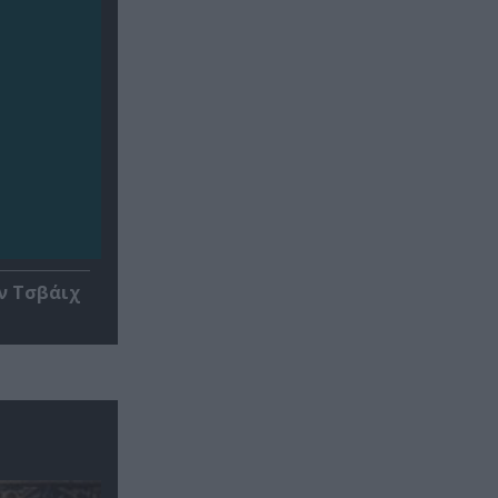
ν Τσβάιχ