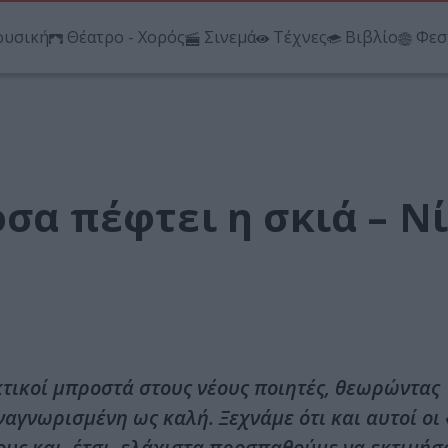
υσική
Θέατρο - Χορός
Σινεμά
Τέχνες
Βιβλίο
Φεσ
όσα πέφτει η σκιά – Ν
κτικοί μπροστά στους νέους ποιητές, θεωρώντας
αγνωρισμένη ως καλή. Ξεχνάμε ότι και αυτοί οι
υς και, έτσι, ελάχιστα προσπαθούμε να εκτιμήσ