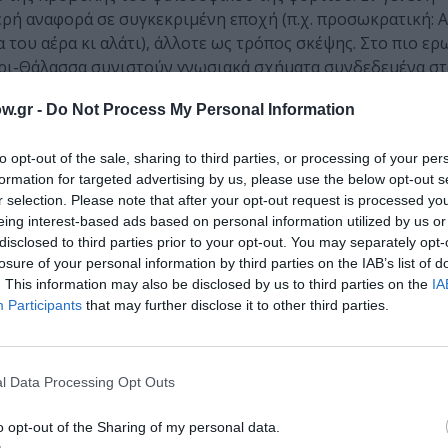
ρή αναφορά σε συγκεκριμένη εποχή (π.χ. προσωκρατική: Α
 του αέρα κι αλάτι), άλλοτε ως τρόπος σκέψης. Στο πιο ε
αίρι-Θάλασσα συνιστούν γνωσιακά σχήματα συνδεδεμένα σ
ξω σαν να ακούς το κύμα/ Από εκείνη τη θάλασσα που απαρν
w.gr -
Do Not Process My Personal Information
αλλά και νοηματική, καθώς σε πολλά σημεία είναι φανερή η
ρημένες κι οι ανάσες/Ρισκάρουν σε κάθε μας χάδι/ Μα εδώ
to opt-out of the sale, sharing to third parties, or processing of your per
Χρόνος σχετικοποιείται μέσω και λόγω του Έρωτα (Αναγνώρ
formation for targeted advertising by us, please use the below opt-out s
τον να σε τιμωρήσει/ Οι χαρακιές του γοητεύουν). Τέλος,
r selection. Please note that after your opt-out request is processed y
αται πάνω από τα φυσικά-βιωμένα (Κι αν αύριο όλα τελει
eing interest-based ads based on personal information utilized by us or
.
disclosed to third parties prior to your opt-out. You may separately opt-
losure of your personal information by third parties on the IAB’s list of
 αλλά ενδεικτικά της πολυεπίπεδης σκέψης του ποιητή. Δεδ
. This information may also be disclosed by us to third parties on the
IA
πρόκειται για μια ποίηση που όχι μόνο υπόσχεται πολλά, α
Participants
that may further disclose it to other third parties.
 με τη γλώσσα, κρύβει απροσδόκητες συνάψεις λέξεων και μ
l Data Processing Opt Outs
ει η σκιά, κυκλοφορεί από τις εκδόσεις Γαβριηλίδης.
o opt-out of the Sharing of my personal data.
μάθετε πρώτοι όλες τις ειδήσεις