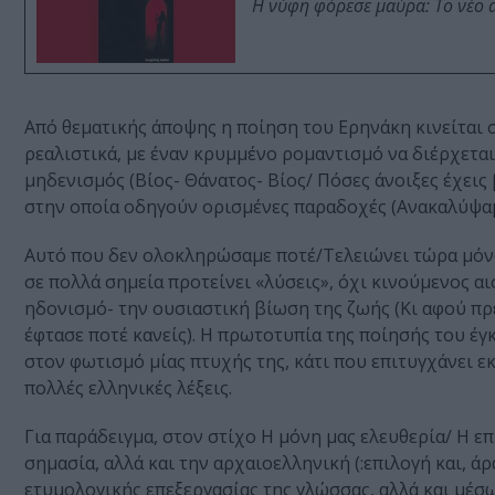
Η νύφη φόρεσε μαύρα: Το νέο 
Από θεματικής άποψης η ποίηση του Ερηνάκη κινείται 
ρεαλιστικά, με έναν κρυμμένο ρομαντισμό να διέρχεται
μηδενισμός (Βίος- Θάνατος- Βίος/ Πόσες άνοιξες έχεις
στην οποία οδηγούν ορισμένες παραδοχές (Ανακαλύψαμ
Αυτό που δεν ολοκληρώσαμε ποτέ/Τελειώνει τώρα μόνο 
σε πολλά σημεία προτείνει «λύσεις», όχι κινούμενος α
ηδονισμό- την ουσιαστική βίωση της ζωής (Κι αφού π
έφτασε ποτέ κανείς). Η πρωτοτυπία της ποίησής του έγκ
στον φωτισμό μίας πτυχής της, κάτι που επιτυγχάνει 
πολλές ελληνικές λέξεις.
Για παράδειγμα, στον στίχο Η μόνη μας ελευθερία/ Η επ
σημασία, αλλά και την αρχαιοελληνική (:επιλογή και, ά
ετυμολογικής επεξεργασίας της γλώσσας, αλλά και μέσ