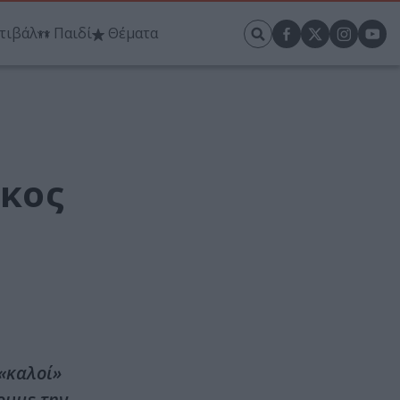
τιβάλ
Παιδί
Θέματα
ίκος
 «καλοί»
ουμε την