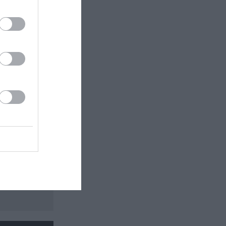
 εδώ!
❯