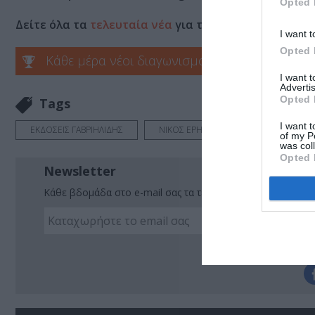
Opted 
Δείτε όλα τα
τελευταία νέα
για την Τέχνη και τον Π
I want t
Opted 
Κάθε μέρα νέοι διαγωνισμοί στο Culturenow.g
I want 
Advertis
Opted 
Tags
I want t
ΕΚΔΟΣΕΙΣ ΓΑΒΡΙΗΛΙΔΗΣ
ΝΙΚΟΣ ΕΡΗΝΑΚΗΣ
of my P
was col
Opted 
Newsletter
Κάθε βδομάδα στο e-mail σας τα τελευταία νέα για την Τέχ
Ακο