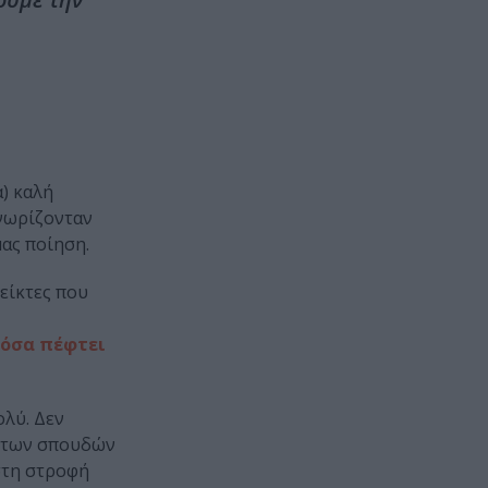
) καλή
γνωρίζονταν
ας ποίηση.
δείκτες που
 όσα πέφτει
ολύ. Δεν
ή των σπουδών
στη στροφή