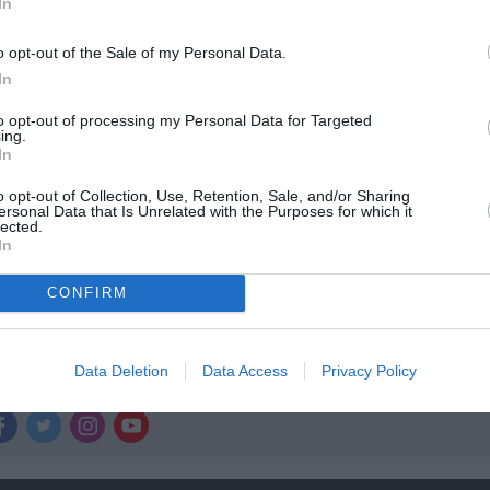
In
ολιτισμό στο
Culturenow.gr
o opt-out of the Sale of my Personal Data.
In
r
Δες
to opt-out of processing my Personal Data for Targeted
ing.
In
o opt-out of Collection, Use, Retention, Sale, and/or Sharing
ersonal Data that Is Unrelated with the Purposes for which it
lected.
In
CONFIRM
νη και τον Πολιτισμό!
Data Deletion
Data Access
Privacy Policy
λουθήστε το Culturenow.gr