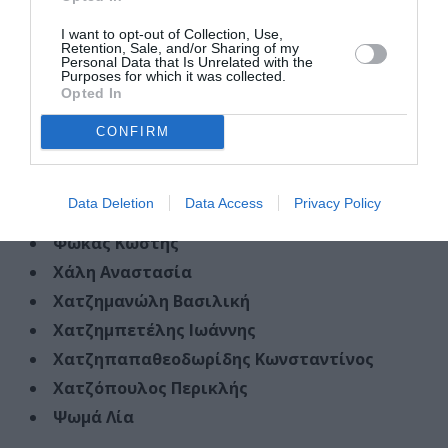
Τρύφων Χρυσάνθη
I want to opt-out of Collection, Use,
Τσακίρης Κωνσταντίνος
Retention, Sale, and/or Sharing of my
Personal Data that Is Unrelated with the
Τσεσμελή Μαρία
Purposes for which it was collected.
Opted In
Τσιάλιου Μάνθα
Τύπου Αλεξάνδρα
CONFIRM
Φάκος Κωνσταντίνος
Φάκου Κωνταντίνα
Data Deletion
Data Access
Privacy Policy
Φεσσάρα Καλλιόπη
Φωκάς Κωστής
Χάλη Αναστασία
Χατζημανώλη Βασιλική
Χατζημπετέλης Ιωάννης
Χατζηπαπαθεοδωρίδης Κωνσταντίνος
Χατζόπουλος Περικλής
Ψωμά Λία