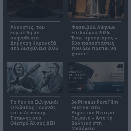
Άλκηστις, του
Φεστιβάλ Αθηνών
Ευριπίδη σε
Επιδαύρου 2026:
σκηνοθεσία
Ένας προορισμός –
Δημήτρη Καραντζά
δύο παραστάσεις
στα Αισχύλεια 2026
που δεν πρέπει να
χάσετε
Το Ροκ το Ελληνικό:
3o Piraeus Port Film
Ο Κώστας Τουρνάς
Festival στο
και ο Διονύσης
Δημοτικό Θέατρο
Τσακνής στο
Πειραιά – Από τη
Θέατρο Άλσος ΔΕΗ
Βαλτική στη
Μεσόγειο