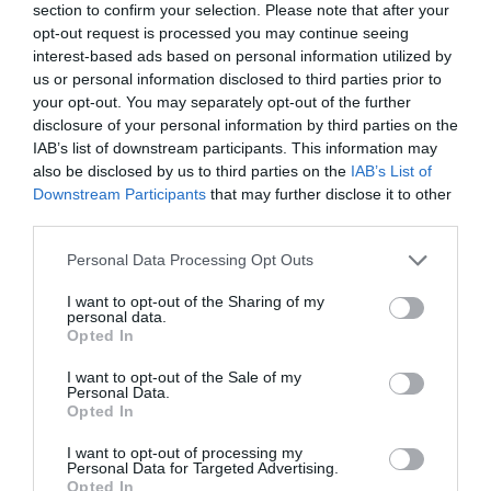
section to confirm your selection. Please note that after your
Πεχλιβανίδου Σοφία
opt-out request is processed you may continue seeing
Πιπερίδης Αβραάμ
interest-based ads based on personal information utilized by
us or personal information disclosed to third parties prior to
Πλούμη Ασημένια
your opt-out. You may separately opt-out of the further
Πολίτη Αγγελική
disclosure of your personal information by third parties on the
IAB’s list of downstream participants. This information may
Ποποφίδου Άννα
also be disclosed by us to third parties on the
IAB’s List of
Πράττου Αικατερίνη
Downstream Participants
that may further disclose it to other
Ρεντζούλα Νεφέλη
third parties.
Ρούντολφ Ίων
Personal Data Processing Opt Outs
Σαββίδου Ευσταθία
I want to opt-out of the Sharing of my
Σαμαριτάκη Ιωσηφίνα
personal data.
Opted In
Σισμανίδης Μιχαήλ
Σπαντιδάκης Οδυσσέας
I want to opt-out of the Sale of my
Personal Data.
Τζιώτης Ισίδωρος
Opted In
Τιφτικτσόγλου Ζαφειρία
I want to opt-out of processing my
Personal Data for Targeted Advertising.
Τριανταφύλλου Νικόλαος
Opted In