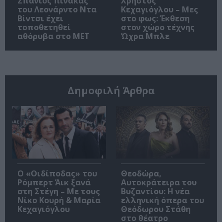
Σπάνιος πίνακας
Χρήστος
του Λεονάρντο Ντα
Κεχαγιόγλου – Μες
Βίντσι έχει
στο φως: Έκθεση
τοποθετηθεί
στον χώρο τέχνης
αθόρυβα στο MET
Ώχρα Μπλε
Δημοφιλή Άρθρα
O «Οιδίποδας» του
Θεοδώρα,
Ρόμπερτ Άικ ξανά
Αυτοκράτειρα του
στη Στέγη – Με τους
Βυζαντίου: Η νέα
Νίκο Κουρή & Μαρία
ελληνική όπερα του
Κεχαγιόγλου
Θεόδωρου Στάθη
στο θέατρο