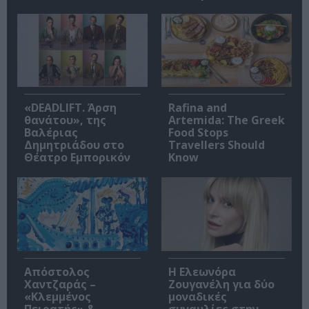
«DEADLIFT. Άρση
Rafina and
θανάτου», της
Artemida: The Greek
Βαλέριας
Food Stops
Δημητριάδου στο
Travellers Should
Θέατρο Εμπορικόν
Know
Απόστολος
Η Ελεωνόρα
Χαντζαράς –
Ζουγανέλη για δύο
«Κλεμμένος
μοναδικές
Πειρατής» &
συναυλίες στην