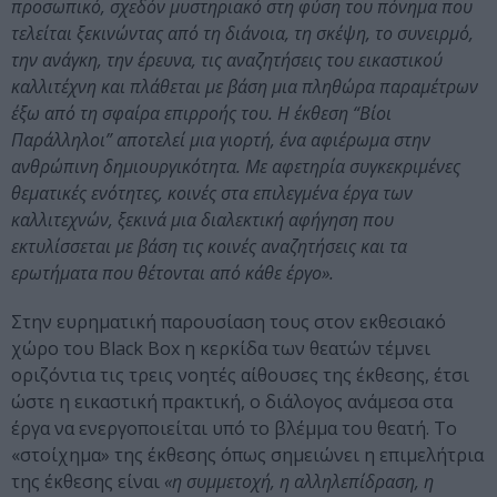
προσωπικό, σχεδόν μυστηριακό στη φύση του πόνημα που
τελείται ξεκινώντας από τη διάνοια, τη σκέψη, το συνειρμό,
την ανάγκη, την έρευνα, τις αναζητήσεις του εικαστικού
καλλιτέχνη και πλάθεται με βάση μια πληθώρα παραμέτρων
έξω από τη σφαίρα επιρροής του. Η έκθεση “Βίοι
Παράλληλοι” αποτελεί μια γιορτή, ένα αφιέρωμα στην
ανθρώπινη δημιουργικότητα. Με αφετηρία συγκεκριμένες
θεματικές ενότητες, κοινές στα επιλεγμένα έργα των
καλλιτεχνών, ξεκινά μια διαλεκτική αφήγηση που
εκτυλίσσεται με βάση τις κοινές αναζητήσεις και τα
ερωτήματα που θέτονται από κάθε έργο».
Στην ευρηματική παρουσίαση τους στον εκθεσιακό
χώρο του Black Box η κερκίδα των θεατών τέμνει
οριζόντια τις τρεις νοητές αίθουσες της έκθεσης, έτσι
ώστε η εικαστική πρακτική, ο διάλογος ανάμεσα στα
έργα να ενεργοποιείται υπό το βλέμμα του θεατή. Το
«στοίχημα» της έκθεσης όπως σημειώνει η επιμελήτρια
της έκθεσης είναι
«η συμμετοχή, η αλληλεπίδραση, η