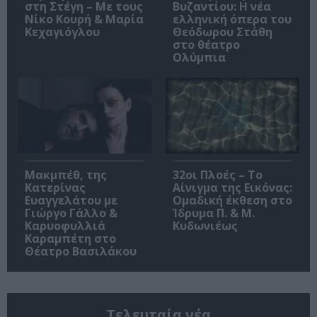
στη Στέγη – Με τους
Βυζαντίου: Η νέα
Νίκο Κουρή & Μαρία
ελληνική όπερα του
Κεχαγιόγλου
Θεόδωρου Στάθη
στο θέατρο
Ολύμπια
Μακμπέθ, της
32οι Πλοές – Το
Κατερίνας
Αίνιγμα της Εικόνας:
Ευαγγελάτου με
Ομαδική έκθεση στο
Γιώργο Γάλλο &
Ίδρυμα Π. & Μ.
Καρυοφυλλιά
Κυδωνιέως
Καραμπέτη στο
Θέατρο Βασιλάκου
Τελευταία νέα