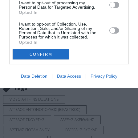
I want to opt-out of processing my
Personal Data for Targeted Advertising.
Τηλ.: 2721 360611
Opted In
I want to opt-out of Collection, Use,
Ακολουθήστε το Culturenow.gr στο
Google News
και
Retention, Sale, and/or Sharing of my
Personal Data that Is Unrelated with the
μάθετε πρώτοι όλες τις ειδήσεις
Purposes for which it was collected.
Opted In
Δείτε όλα τα
τελευταία νέα
για την Τέχνη και τον
CONFIRM
Πολιτισμό στο
Culturenow.gr
Νέοι Διαγωνισμοί
❯
Data Deletion
Data Access
Privacy Policy
Tags
VIDEO ART - INSTALLATIONS
ΑΓΓΕΛΟΣ ΑΝΤΩΝΟΠΟΥΛΟΣ (ΕΙΚΑΣΤΙΚΟΣ)
ΑΓΓΕΛΟΣ ΣΚΟΥΡΤΗΣ
ΑΛΕΞΗΣ ΑΚΡΙΘΑΚΗΣ
ΑΡΤΕΜΙΣ ΠΟΤΑΜΙΑΝΟΥ
ΒΑΓΓΕΛΗΣ ΓΚΟΚΑΣ