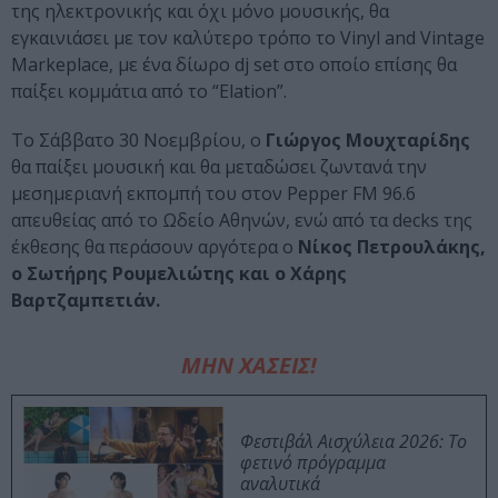
της ηλεκτρονικής και όχι μόνο μουσικής, θα
εγκαινιάσει με τον καλύτερο τρόπο το Vinyl and Vintage
Markeplace, με ένα δίωρο dj set στο οποίο επίσης θα
παίξει κομμάτια από το “Elation”.
Το Σάββατο 30 Νοεμβρίου, o
Γιώργος Μουχταρίδης
θα παίξει μουσική και θα μεταδώσει ζωντανά την
μεσημεριανή εκπομπή του στον Pepper FM 96.6
απευθείας από το Ωδείο Αθηνών, ενώ από τα decks της
έκθεσης θα περάσουν αργότερα ο
Νίκος Πετρουλάκης,
ο Σωτήρης Ρουμελιώτης και ο Χάρης
Βαρτζαμπετιάν.
ΜΗΝ ΧΑΣΕΙΣ!
Φεστιβάλ Αισχύλεια 2026: Το
φετινό πρόγραμμα
αναλυτικά