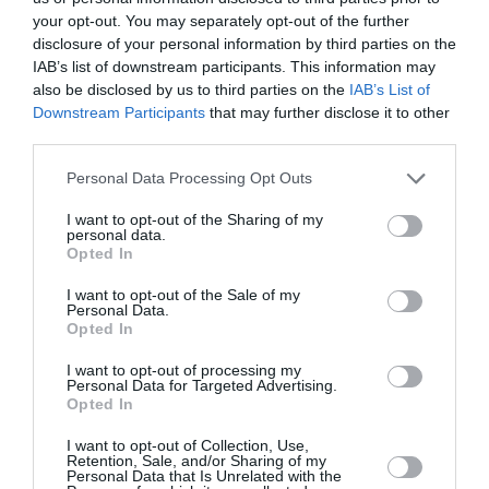
your opt-out. You may separately opt-out of the further
info@vinylandvintage.gr |
www.vinylandvintage.gr
disclosure of your personal information by third parties on the
IAB’s list of downstream participants. This information may
Ακολουθήστε το Culturenow.gr στο
Google News
και
also be disclosed by us to third parties on the
IAB’s List of
Downstream Participants
that may further disclose it to other
μάθετε πρώτοι όλες τις ειδήσεις
third parties.
Δείτε όλα τα
τελευταία νέα
για την Τέχνη και τον
Personal Data Processing Opt Outs
Πολιτισμό στο
Culturenow.gr
I want to opt-out of the Sharing of my
personal data.
Νέοι Διαγωνισμοί
❯
Opted In
I want to opt-out of the Sale of my
Tags
Personal Data.
Opted In
ΠΑΖΑΡΙ ΔΙΣΚΩΝ - BAZAAR ΔΙΣΚΩΝ ΒΙΝΥΛΙΟΥ - CD
I want to opt-out of processing my
ΩΔΕΙΟ ΑΘΗΝΩΝ
Personal Data for Targeted Advertising.
Opted In
Newsletter
I want to opt-out of Collection, Use,
Retention, Sale, and/or Sharing of my
Κάθε βδομάδα στο e-mail σας τα τελευταία νέα για
Personal Data that Is Unrelated with the