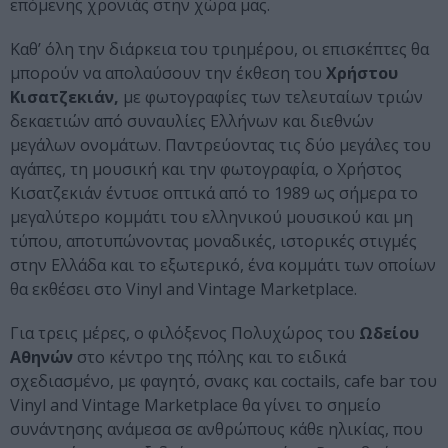
επόμενης χρονιάς στην χώρα μας.
Καθ’ όλη την διάρκεια του τριημέρου, οι επισκέπτες θα
μπορούν να απολαύσουν την έκθεση του
Χρήστου
Κισατζεκιάν,
με φωτογραφίες των τελευταίων τριών
δεκαετιών από συναυλίες Ελλήνων και διεθνών
μεγάλων ονομάτων. Παντρεύοντας τις δύο μεγάλες του
αγάπες, τη μουσική και την φωτογραφία, ο Χρήστος
Κισατζεκιάν έντυσε οπτικά από το 1989 ως σήμερα το
μεγαλύτερο κομμάτι του ελληνικού μουσικού και μη
τύπου, αποτυπώνοντας μοναδικές, ιστορικές στιγμές
στην Ελλάδα και το εξωτερικό, ένα κομμάτι των οποίων
θα εκθέσει στο Vinyl and Vintage Marketplace.
Για τρεις μέρες, ο φιλόξενος Πολυχώρος του
Ωδείου
Αθηνών
στο κέντρο της πόλης και το ειδικά
σχεδιασμένο, με φαγητό, σνακς και coctails, cafe bar του
Vinyl and Vintage Marketplace θα γίνει το σημείο
συνάντησης ανάμεσα σε ανθρώπους κάθε ηλικίας, που