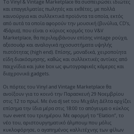
Το Vinyl & Vintage Marketplace θα συσπειρώσει ιδιώτες
και επαγγελματίες πωλητές και εκθέτες, με πολλά
καινούργια και συλλεκτικά προϊόντα τα οποία, εκτός
από αυτά τα οποία αφορούν την μουσική (βινύλια, CD’s,
45άρια), που είναι ο κύριος κορμός του V&V
Μarketplace, θα περιλαμβάνουν επίσης vintage ρούχα,
αξεσουάρ και αναλογικά ηχοσυστήματα υψηλής
πιστότητας (high end). Επίσης, μοναδικά, χειροποίητα
είδη διακόσμησης, καθώς και συλλεκτικές αντίκες από
παιχνίδια και juke box ως φωτογραφικές κάμερες και
διαχρονικά gadgets.
Οι πόρτες του Vinyl and Vintage Marketplace θα
ανοίξουν για το κοινό την Παρασκευή 29 Νοεμβρίου
στις 12 το πρωί. Με ένα dj set του Μιχάλη Δέλτα αρχίζει
επίσημα την ίδια μέρα στις 18:00 το απόγευμα ο κύκλος
των event του τριημέρου. Με αφορμή το “Elation”, το
νέο του, αριστουργηματικό άλμπουμ που μόλις
κυκλοφόρησε, ο αγαπημένος καλλιτέχνης των φίλων