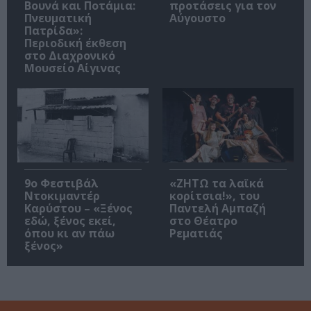
Βουνά και Ποτάμια:
προτάσεις για τον
Πνευματική
Αύγουστο
Πατρίδα»:
Περιοδική έκθεση
στο Διαχρονικό
Μουσείο Αίγινας
9ο Φεστιβάλ
«ΖΗΤΩ τα λαϊκά
Ντοκιμαντέρ
κορίτσια!», του
Καρύστου – «Ξένος
Παντελή Αμπαζή
εδώ, ξένος εκεί,
στο Θέατρο
όπου κι αν πάω
Ρεματιάς
ξένος»