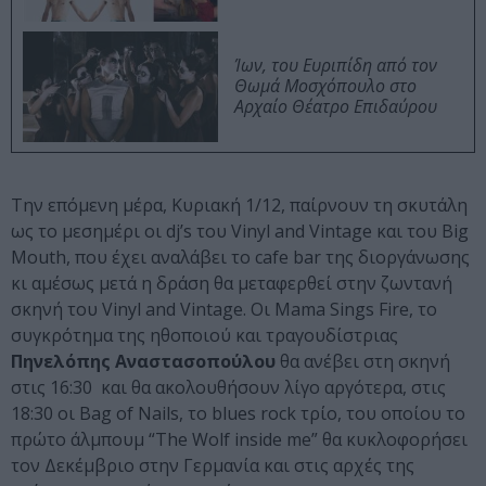
Ίων, του Ευριπίδη από τον
Θωμά Μοσχόπουλο στο
Αρχαίο Θέατρο Επιδαύρου
Την επόμενη μέρα, Κυριακή 1/12, παίρνουν τη σκυτάλη
ως το μεσημέρι οι dj’s του Vinyl and Vintage και του Big
Mouth, που έχει αναλάβει το cafe bar της διοργάνωσης
κι αμέσως μετά η δράση θα μεταφερθεί στην ζωντανή
σκηνή του Vinyl and Vintage. Οι Mama Sings Fire, το
συγκρότημα της ηθοποιού και τραγουδίστριας
Πηνελόπης Αναστασοπούλου
θα ανέβει στη σκηνή
στις 16:30 και θα ακολουθήσουν λίγο αργότερα, στις
18:30 οι Bag of Nails, το blues rock τρίο, του οποίου το
πρώτο άλμπουμ “The Wolf inside me” θα κυκλοφορήσει
τον Δεκέμβριο στην Γερμανία και στις αρχές της