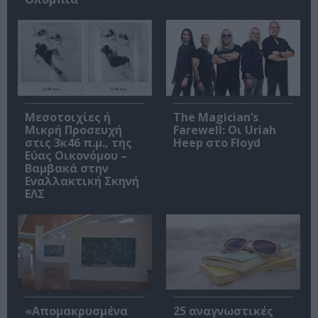
Μεσοτοιχίες ή
The Magician’s
Μικρή Προσευχή
Farewell: Οι Uriah
στις 3κ46 π.μ., της
Heep στο Floyd
Εύας Οικονόμου –
Βαμβακά στην
Εναλλακτική Σκηνή
ΕΛΣ
«Απομακρυσμένα
25 αναγνωστικές