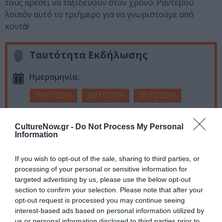
τους αρέσει να ταξιδεύουν στον χρόνο. Ραντεβού
λοιπόν αυτό το τριήμερο για να γνωριστούμε από
κοντά!
Ταυτότητα Εκδήλωσης
Ημερομηνία:
29/11/2019
30/11/2019
01/12/2019
Ώρες λειτουργίας: 29/11: 12:00 - 22:00 | 30/11: 10:00 -
22:00 | 1/12 : 10:00 - 21:00
CultureNow.gr -
Do Not Process My Personal
Information
Τοποθεσία:
If you wish to opt-out of the sale, sharing to third parties, or
Ωδείον Αθηνών, Ρηγίλλης & Βασ. Γεωργίου Β' 17-19,
processing of your personal or sensitive information for
Αθήνα
targeted advertising by us, please use the below opt-out
section to confirm your selection. Please note that after your
Ωδείο Αθηνών
opt-out request is processed you may continue seeing
interest-based ads based on personal information utilized by
Πληροφορίες / Κρατήσεις:
us or personal information disclosed to third parties prior to