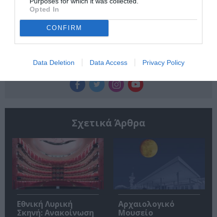
Purposes for which it was collected.
την Τέχνη και τον Πολιτισμό!
Opted In
CONFIRM
Data Deletion
Data Access
Privacy Policy
Ακολουθήστε το Culturenow.gr
Σχετικά Άρθρα
Εθνική Λυρική
Αρχαιολογικό
Σκηνή: Ανακοίνωση
Μουσείο