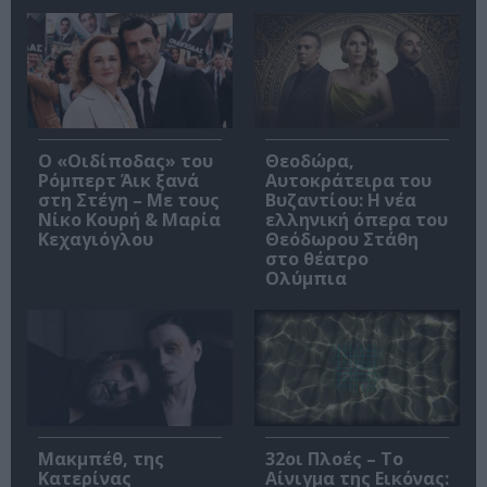
O «Οιδίποδας» του
Θεοδώρα,
Ρόμπερτ Άικ ξανά
Αυτοκράτειρα του
στη Στέγη – Με τους
Βυζαντίου: Η νέα
Νίκο Κουρή & Μαρία
ελληνική όπερα του
Κεχαγιόγλου
Θεόδωρου Στάθη
στο θέατρο
Ολύμπια
Μακμπέθ, της
32οι Πλοές – Το
Κατερίνας
Αίνιγμα της Εικόνας: