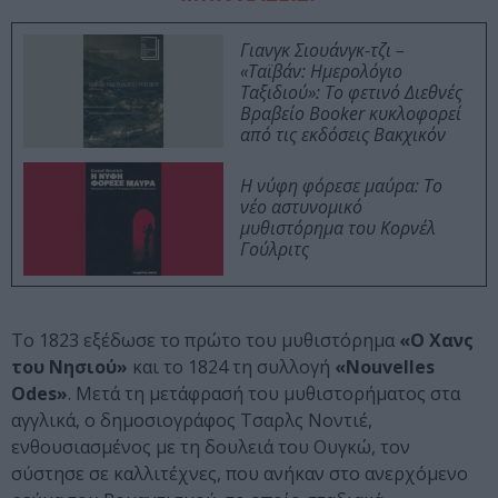
Γιανγκ Σιουάνγκ-τζι –
«Ταϊβάν: Ημερολόγιο
Ταξιδιού»: Το φετινό Διεθνές
Βραβείο Booker κυκλοφορεί
από τις εκδόσεις Βακχικόν
Η νύφη φόρεσε μαύρα: Το
νέο αστυνομικό
μυθιστόρημα του Κορνέλ
Γούλριτς
Το 1823 εξέδωσε το πρώτο του μυθιστόρημα
«Ο Χανς
του Νησιού»
και το 1824 τη συλλογή
«Nouvelles
Odes»
. Μετά τη μετάφρασή του μυθιστορήματος στα
αγγλικά, ο δημοσιογράφος Τσαρλς Νοντιέ,
ενθουσιασμένος με τη δουλειά του Ουγκώ, τον
σύστησε σε καλλιτέχνες, που ανήκαν στο ανερχόμενο