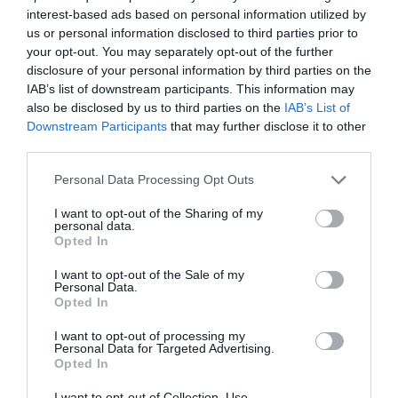
δεύτερος γίνονταν αυταρχικότερος, κατά. Ο Ουγκώ
interest-based ads based on personal information utilized by
αντιστάθηκε με σθένος στον αυταρχισμό του νέου
us or personal information disclosed to third parties prior to
«αυτοκράτορα» και κάλεσε τον λαό του Παρισιού να
your opt-out. You may separately opt-out of the further
κάνει το ίδιο. Η Ζουλιέτ κατάφερε να τον σώσει από τις
disclosure of your personal information by third parties on the
IAB’s list of downstream participants. This information may
δυνάμεις της αυτοκρατορίας και να τον βοηθήσει να
also be disclosed by us to third parties on the
IAB’s List of
δραπετεύσει από τη Γαλλία, όπου τον κυνηγούσαν οι
Downstream Participants
that may further disclose it to other
αρχές, στις Βρυξέλλες και ύστερα στην Αγγλία.
third parties.
Παρέμεινε στην εξορία για περίπου 20 χρόνια, μέχρι το
Personal Data Processing Opt Outs
τέλος της ηγεμονίας του Ναπολέοντα Γ’. Εκεί έγραψε
I want to opt-out of the Sharing of my
μεγάλο μέρος της βιβλιογραφίας του. Τα γραπτά του
personal data.
είναι αρχικά πολιτικά, όπως το
«Napoléon le Petit»
το
Opted In
1852 και
«Η Ιστορία ενός Εγκλήματος»
.
I want to opt-out of the Sale of my
Εκδίδει επίσης τα ακυκλοφόρητα ποιήματά του σε μία
Personal Data.
συλλογή με τίτλο
«Les Contemplations»
το 1856. Το
Opted In
1853, εξέδωσε το αντι-ναπολεωνικό
«Les Châtiments»
I want to opt-out of processing my
που, αν και απαγορευμένο στην αυτοκρατορία,
Personal Data for Targeted Advertising.
Opted In
κατάφερε να διανεμηθεί μυστικά μέχρι την επίσημη
έκδοση του το 1870.
I want to opt-out of Collection, Use,