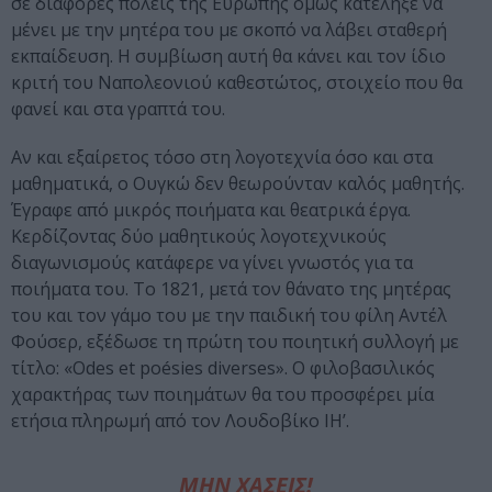
σε διάφορες πόλεις της Ευρώπης όμως κατέληξε να
μένει με την μητέρα του με σκοπό να λάβει σταθερή
εκπαίδευση. Η συμβίωση αυτή θα κάνει και τον ίδιο
κριτή του Ναπολεονιού καθεστώτος, στοιχείο που θα
φανεί και στα γραπτά του.
Αν και εξαίρετος τόσο στη λογοτεχνία όσο και στα
μαθηματικά, ο Ουγκώ δεν θεωρούνταν καλός μαθητής.
Έγραφε από μικρός ποιήματα και θεατρικά έργα.
Κερδίζοντας δύο μαθητικούς λογοτεχνικούς
διαγωνισμούς κατάφερε να γίνει γνωστός για τα
ποιήματα του. Το 1821, μετά τον θάνατο της μητέρας
του και τον γάμο του με την παιδική του φίλη Αντέλ
Φούσερ, εξέδωσε τη πρώτη του ποιητική συλλογή με
τίτλο: «Odes et poésies diverses». Ο φιλοβασιλικός
χαρακτήρας των ποιημάτων θα του προσφέρει μία
ετήσια πληρωμή από τον Λουδοβίκο ΙΗ’.
ΜΗΝ ΧΑΣΕΙΣ!