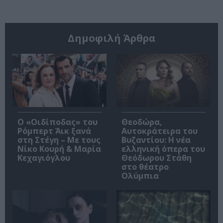
Δημοφιλή Άρθρα
O «Οιδίποδας» του
Θεοδώρα,
Ρόμπερτ Άικ ξανά
Αυτοκράτειρα του
στη Στέγη – Με τους
Βυζαντίου: Η νέα
Νίκο Κουρή & Μαρία
ελληνική όπερα του
Κεχαγιόγλου
Θεόδωρου Στάθη
στο θέατρο
Ολύμπια