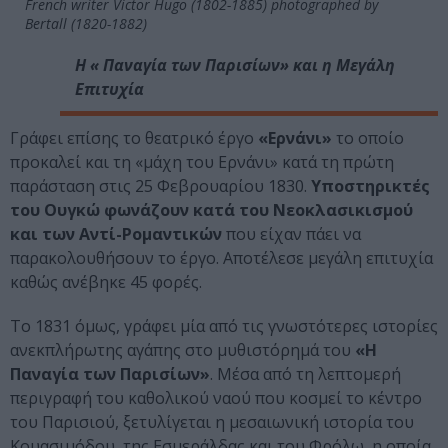
French writer Victor Hugo (1802-1885) photographed by
Bertall (1820-1882)
Η « Παναγία των Παρισίων» και η Μεγάλη
Επιτυχία
Γράφει επίσης το θεατρικό έργο
«Ερνάνι»
το οποίο
προκαλεί και τη «μάχη του Ερνάνι» κατά τη πρώτη
παράσταση στις 25 Φεβρουαρίου 1830.
Υποστηρικτές
του Ουγκώ φωνάζουν κατά του Νεοκλασικισμού
και των Αντί-Ρομαντικών
που είχαν πάει να
παρακολουθήσουν το έργο. Αποτέλεσε μεγάλη επιτυχία
καθώς ανέβηκε 45 φορές.
Το 1831 όμως, γράφει μία από τις γνωστότερες ιστορίες
ανεκπλήρωτης αγάπης στο μυθιστόρημά του
«Η
Παναγία των Παρισίων»
. Μέσα από τη λεπτομερή
περιγραφή του καθολικού ναού που κοσμεί το κέντρο
του Παρισιού, ξετυλίγεται η μεσαιωνική ιστορία του
Κουασιμόδου, της Εσμεράλδας και του Φρόλω, η οποία