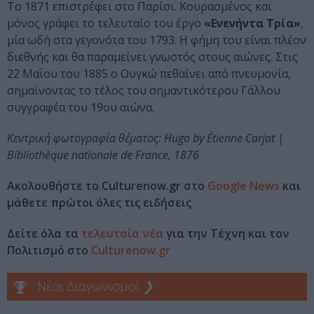
Το 1871 επιστρέφει στο Παρίσι. Κουρασμένος και
μόνος γράφει το τελευταίο του έργο
«Ενενήντα Τρία»
,
μία ωδή στα γεγονότα του 1793. Η φήμη του είναι πλέον
διεθνής και θα παραμείνει γνωστός στους αιώνες. Στις
22 Μαΐου του 1885 ο Ουγκώ πεθαίνει από πνευμονία,
σημαίνοντας το τέλος του σημαντικότερου Γάλλου
συγγραφέα του 19ου αιώνα.
Κεντρική φωτογραφία θέματος: Hugo by Étienne Carjat |
Bibliothèque nationale de France, 1876
Ακολουθήστε το Culturenow.gr στο
Google News
και
μάθετε πρώτοι όλες τις ειδήσεις
Δείτε όλα τα
τελευταία νέα
για την Τέχνη και τον
Πολιτισμό στο
Culturenow.gr
Νέοι Διαγωνισμοί
❯