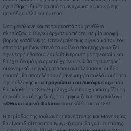
αγαπήθηκε ιδιαίτερα από το αναγνωστικό κοινό της
περιόδου αλλά και ύστερα.
Όσο μεγάλωνε και τα τριακοστά του γενέθλια
πλησίαζαν, ο Ουγκώ άρχισε να πέφτει σε μία μορφή
βαριάς κατάθλιψης. Όταν έμαθε πως η γυναίκα του τον
απάτησε με έναν στενό του φίλο ο ποιητής γνωρίζει
την νεαρή ηθοποιό Ζουλιέτ Ντρουέτ με την οποία και
θα έχει δεσμό για αρκετά χρόνια ενώ θα τη συντηρεί
οικονομικά. Τα γράμματα που ανταλλάσσουν οι δύο
εραστές θα αποτελέσουν έμπνευση για πολλά ποιήματα
της συλλογής
«Τα Τραγούδια του Λυκόφωτος»
που
θα εκδοθεί το 1835. Η μελαγχολία που χαρακτηρίζει τη
περίοδο αυτή της ζωής του εμφανίζεται στη συλλογή
«Φθινοπωρινά Φύλλα»
που εκδίδεται το 1831.
Η περίοδος της Ιουλιανής Επανάστασης και Μοναρχίας
θα είναι ιδιαίτερα παραγωγική αφού θα γράψει επίσης
τις ποιητικές συλλογές:
«Les Voix intérieures»
(1837),