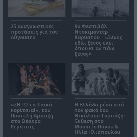
25 αναγνωστικές
9ο Φεστιβάλ
προτάσεις για τον
Ντοκιμαντέρ
Αύγουστο
Καρύστου – «Ξένος
εδώ, ξένος εκεί,
όπου κι αν πάω
ξένος»
«ΖΗΤΩ τα λαϊκά
Η Ελλάδα μέσα από
κορίτσια!», του
τον φακό του
Παντελή Αμπαζή
Νικόλαου Τομπάζη:
στο Θέατρο
Έκθεση στο
Ρεματιάς
Μουσείο Πάνου &
Ηλία Ηλιόπουλου