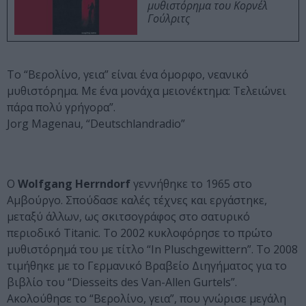
μυθιστόρημα του Κορνέλ
Γούλριτς
Το “Βερολίνο, γεια” είναι ένα όμορφο, νεανικό
μυθιστόρημα. Με ένα μονάχα μειονέκτημα: Τελειώνει
πάρα πολύ γρήγορα”.
Jorg Magenau, “Deutschlandradio”
Ο
Wolfgang Herrndorf
γεννήθηκε το 1965 στο
Αμβούργο. Σπούδασε καλές τέχνες και εργάστηκε,
μεταξύ άλλων, ως σκιτσογράφος στο σατυρικό
περιοδικό Titanic. Το 2002 κυκλοφόρησε το πρώτο
μυθιστόρημά του με τίτλο “In Pluschgewittern”. Το 2008
τιμήθηκε με το Γερμανικό Βραβείο Διηγήματος για το
βιβλίο τoυ “Diesseits des Van-Allen Gurtels”.
Ακολούθησε το “Βερολίνο, γεια”, που γνώρισε μεγάλη