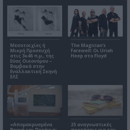
Μεσοτοιχίες ή
The Magician’s
Μικρή Προσευχή
Farewell: Οι Uriah
στις 3κ46 π.μ., της
Heep στο Floyd
Εύας Οικονόμου –
Βαμβακά στην
Εναλλακτική Σκηνή
ΕΛΣ
«Απομακρυσμένα
25 αναγνωστικές
Βουνά και Ποτάμια:
προτάσεις για τον