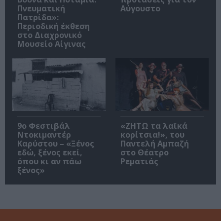
Πνευματική
Αύγουστο
Πατρίδα»:
Περιοδική έκθεση
στο Διαχρονικό
Μουσείο Αίγινας
9ο Φεστιβάλ
«ΖΗΤΩ τα λαϊκά
Ντοκιμαντέρ
κορίτσια!», του
Καρύστου – «Ξένος
Παντελή Αμπαζή
εδώ, ξένος εκεί,
στο Θέατρο
όπου κι αν πάω
Ρεματιάς
ξένος»