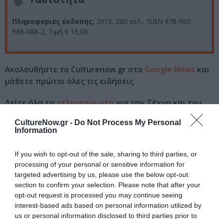
Πληροφοριες έκδοσης:
2015, 280 σελ., ISBN 978-960-
586-088-2, Τιμή € 16,00
Ακολουθήστε το Culturenow.gr στο
Google News
και
μάθετε πρώτοι όλες τις ειδήσεις
Δείτε όλα τα
τελευταία νέα
για την Τέχνη και τον
Πολιτισμό στο
Culturenow.gr
CultureNow.gr -
Do Not Process My Personal
Information
Νέοι Διαγωνισμοί
❯
If you wish to opt-out of the sale, sharing to third parties, or
Tags
processing of your personal or sensitive information for
targeted advertising by us, please use the below opt-out
ΕΚΔΟΣΕΙΣ ΚΡΙΤΙΚΗ
section to confirm your selection. Please note that after your
opt-out request is processed you may continue seeing
interest-based ads based on personal information utilized by
Newsletter
us or personal information disclosed to third parties prior to