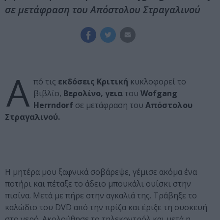
σε μετάφραση του Απόστολου Στραγαλινού
Α
πό τις
εκδόσεις Κριτική
κυκλοφορεί το
βιβλίο,
Βερολίνο, γεια
του
Wofgang
Herrndorf
σε μετάφραση του
Απόστολου
Στραγαλινού.
Η μητέρα μου ξαφνικά σοβάρεψε, γέμισε ακόμα ένα
ποτήρι και πέταξε το άδειο μπουκάλι ουίσκι στην
πισίνα. Μετά με πήρε στην αγκαλιά της. Τράβηξε το
καλώδιο του DVD από την πρίζα και έριξε τη συσκευή
στο νερό. Ακολούθησε το τηλεκοντρόλ και μετά η