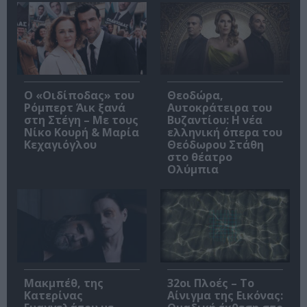
O «Οιδίποδας» του
Θεοδώρα,
Ρόμπερτ Άικ ξανά
Αυτοκράτειρα του
στη Στέγη – Με τους
Βυζαντίου: Η νέα
Νίκο Κουρή & Μαρία
ελληνική όπερα του
Κεχαγιόγλου
Θεόδωρου Στάθη
στο θέατρο
Ολύμπια
Μακμπέθ, της
32οι Πλοές – Το
Κατερίνας
Αίνιγμα της Εικόνας: