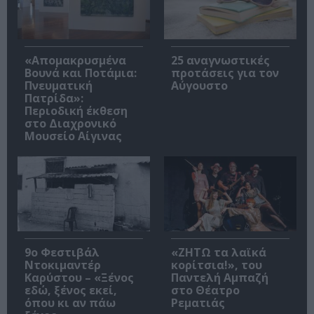
«Απομακρυσμένα
25 αναγνωστικές
Βουνά και Ποτάμια:
προτάσεις για τον
Πνευματική
Αύγουστο
Πατρίδα»:
Περιοδική έκθεση
στο Διαχρονικό
Μουσείο Αίγινας
9ο Φεστιβάλ
«ΖΗΤΩ τα λαϊκά
Ντοκιμαντέρ
κορίτσια!», του
Καρύστου – «Ξένος
Παντελή Αμπαζή
εδώ, ξένος εκεί,
στο Θέατρο
όπου κι αν πάω
Ρεματιάς