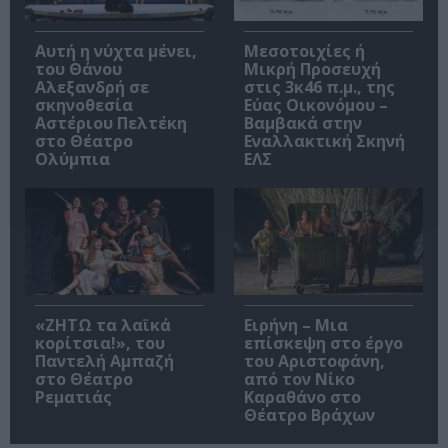
Αυτή η νύχτα μένει,
Μεσοτοιχίες ή
του Θάνου
Μικρή Προσευχή
Αλεξανδρή σε
στις 3κ46 π.μ., της
σκηνοθεσία
Εύας Οικονόμου –
Αστέριου Πελτέκη
Βαμβακά στην
στο Θέατρο
Εναλλακτική Σκηνή
Ολύμπια
ΕΛΣ
«ΖΗΤΩ τα λαϊκά
Ειρήνη – Μια
κορίτσια!», του
επίσκεψη στο έργο
Παντελή Αμπαζή
του Αριστοφάνη,
στο Θέατρο
από τον Νίκο
Ρεματιάς
Καραθάνο στο
Θέατρο Βράχων