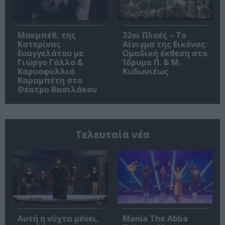
Μακμπέθ, της
32οι Πλοές – Το
Κατερίνας
Αίνιγμα της Εικόνας:
Ευαγγελάτου με
Ομαδική έκθεση στο
Γιώργο Γάλλο &
Ίδρυμα Π. & Μ.
Καρυοφυλλιά
Κυδωνιέως
Καραμπέτη στο
Θέατρο Βασιλάκου
Τελευταία νέα
Αυτή η νύχτα μένει,
Mania The Abba