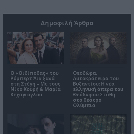
Δημοφιλή Άρθρα
O «Οιδίποδας» του
Θεοδώρα,
Ρόμπερτ Άικ ξανά
Αυτοκράτειρα του
στη Στέγη – Με τους
Βυζαντίου: Η νέα
Νίκο Κουρή & Μαρία
ελληνική όπερα του
Κεχαγιόγλου
Θεόδωρου Στάθη
στο θέατρο
Ολύμπια