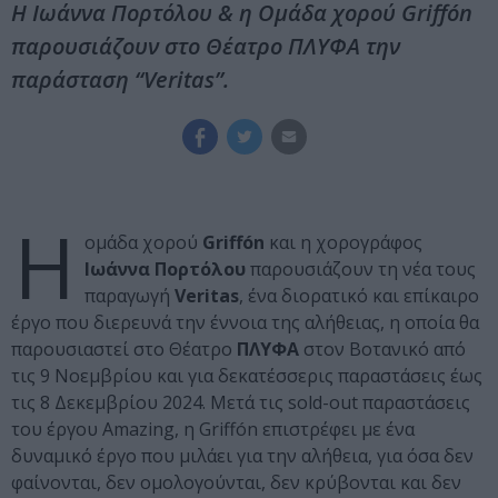
Η Ιωάννα Πορτόλου & η Ομάδα χορού Griffón
παρουσιάζουν στο Θέατρο ΠΛΥΦΑ την
παράσταση “Veritas”.
Η
ομάδα χορού
Griffón
και η χορογράφος
Ιωάννα Πορτόλου
παρουσιάζουν τη νέα τους
παραγωγή
Veritas
, ένα διορατικό και επίκαιρο
έργο που διερευνά την έννοια της αλήθειας, η οποία θα
παρουσιαστεί στο Θέατρο
ΠΛΥΦΑ
στον Βοτανικό από
τις 9 Νοεμβρίου και για δεκατέσσερις παραστάσεις έως
τις 8 Δεκεμβρίου 2024. Μετά τις sold-out παραστάσεις
του έργου Amazing, η Griffón επιστρέφει με ένα
δυναμικό έργο που μιλάει για την αλήθεια, για όσα δεν
φαίνονται, δεν ομολογούνται, δεν κρύβονται και δεν