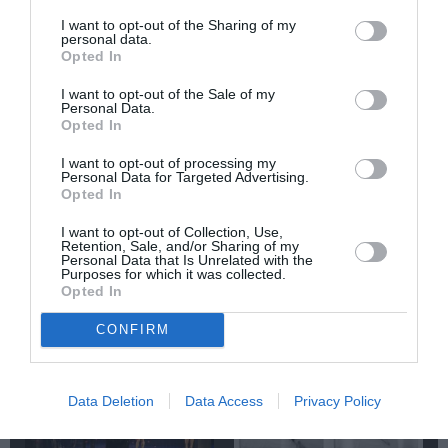
I want to opt-out of the Sharing of my
Newsletter
personal data.
Opted In
Κάθε βδομάδα στο e-mail σας τα τελευταία νέα για
την Τέχνη και τον Πολιτισμό!
I want to opt-out of the Sale of my
Personal Data.
Opted In
I want to opt-out of processing my
Personal Data for Targeted Advertising.
Opted In
Ακολουθήστε το Culturenow.gr
I want to opt-out of Collection, Use,
Retention, Sale, and/or Sharing of my
Personal Data that Is Unrelated with the
Purposes for which it was collected.
Opted In
Σχετικά Άρθρα
CONFIRM
Data Deletion
Data Access
Privacy Policy