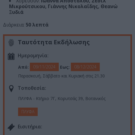
Χορεύουν:
Ιωάννα Αποστόλου, Σεσίλ
Μικρούτσικου, Γιάννης Νικολαΐδης, Θεανώ
Ξυδιά
Διάρκεια:
50 λεπτά
Ταυτότητα Εκδήλωσης
Ημερομηνία:
09/11/2024
08/12/2024
Από:
Εως:
Παρασκευή, Σάββατο και Κυριακή στις 21.30
Τοποθεσία:
ΠΛΥΦΑ - Κτήριο 7Γ, Κορυτσάς 39, Βοτανικός
ΠΛΥΦΑ
Eισιτήρια: