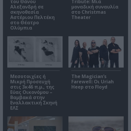
του Θάνου
Tribute: Μια
Αλεξανδρή σε
μοναδική συναυλία
σκηνοθεσία
στο Christmas
Αστέριου Πελτέκη
Theater
στο Θέατρο
Ολύμπια
Μεσοτοιχίες ή
The Magician’s
Μικρή Προσευχή
Farewell: Οι Uriah
στις 3κ46 π.μ., της
Heep στο Floyd
Εύας Οικονόμου –
Βαμβακά στην
Εναλλακτική Σκηνή
ΕΛΣ