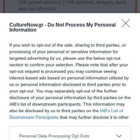
15€ (γενική είσοδος) | 10€ (φοιτητές, άνεργοι, ΑμεΑ,
άνω των 65 ετών)
Πληροφορίες / Κρατήσεις:
CultureNow.gr -
Do Not Process My Personal
Information
plyfa.space
If you wish to opt-out of the sale, sharing to third parties, or
Ακολουθήστε το Culturenow.gr στο
Google News
και
processing of your personal or sensitive information for
μάθετε πρώτοι όλες τις ειδήσεις
targeted advertising by us, please use the below opt-out
section to confirm your selection. Please note that after your
Δείτε όλα τα
τελευταία νέα
για την Τέχνη και τον
opt-out request is processed you may continue seeing
interest-based ads based on personal information utilized by
Πολιτισμό στο
Culturenow.gr
us or personal information disclosed to third parties prior to
your opt-out. You may separately opt-out of the further
Νέοι Διαγωνισμοί
❯
disclosure of your personal information by third parties on the
IAB’s list of downstream participants. This information may
Tags
also be disclosed by us to third parties on the
IAB’s List of
Downstream Participants
that may further disclose it to other
ΓΙΑΝΝΗΣ ΝΙΚΟΛΑΪ́ΔΗΣ
ΙΩΑΝΝΑ ΠΟΡΤΟΛΟΥ
third parties.
ΣΕΣΙΛ ΜΙΚΡΟΥΤΣΙΚΟΥ
ΣΥΓΧΡΟΝΟΣ ΧΟΡΟΣ
Personal Data Processing Opt Outs