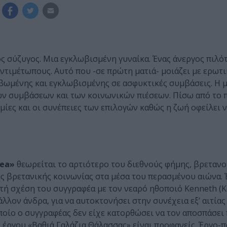
ς σύζυγος. Μια εγκλωβισμένη γυναίκα. Ένας άνεργος πιλότ
αντιμέτωπους. Αυτό που -σε πρώτη ματιά- μοιάζει με ερωτι
αβωμένης και εγκλωβισμένης σε ασφυκτικές συμβάσεις. Η μ
ων συμβάσεων και των κοινωνικών πιέσεων. Πίσω από το
ίες και οι συνέπειες των επιλογών καθώς η ζωή οφείλει 
Sea»
θεωρείται το αρτιότερο του διεθνούς φήμης, βρεταν
ης βρετανικής κοινωνίας στα μέσα του περασμένου αιώνα.
τή σχέση του συγγραφέα με τον νεαρό ηθοποιό Kenneth (K
λλον άνδρα, για να αυτοκτονήσει στην συνέχεια εξ’ αιτίας
οίο ο συγγραφέας δεν είχε κατορθώσει να τον αποσπάσει 
 έργου «Βαθιά Γαλάζια Θάλασσας» είναι προφανείς. Έργο-