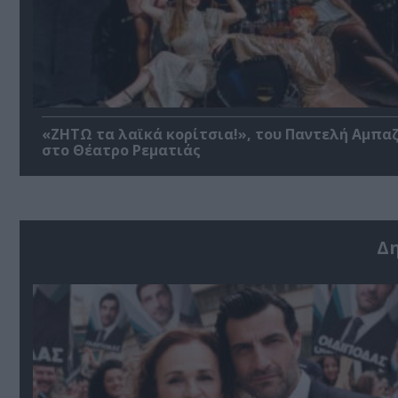
«ΖΗΤΩ τα λαϊκά κορίτσια!», του Παντελή Αμπα
στο Θέατρο Ρεματιάς
Δ