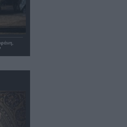
οφάνη,
ν