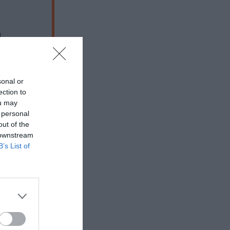
α
sonal or
ection to
ou may
 personal
out of the
 downstream
B’s List of
 εδώ!
❯