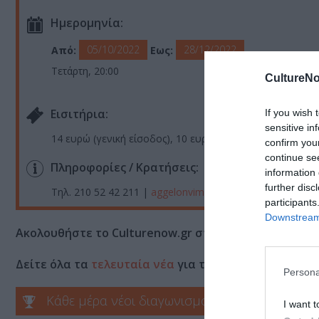
Ημερομηνία:
05/10/2022
28/12/2022
Από:
Εως:
Τετάρτη, 20:00
CultureNo
Eισιτήρια:
If you wish 
sensitive in
14 ευρώ (γενική είσοδος), 10 ευρώ (μειωμένο), 5 ευρώ (α
confirm you
continue se
Πληροφορίες / Κρατήσεις:
information 
further disc
Τηλ. 210 52 42 211 |
aggelonvima.com
participants
Downstream 
Ακολουθήστε το Culturenow.gr στο
Google News
και 
Δείτε όλα τα
τελευταία νέα
για την Τέχνη και τον Π
Persona
Κάθε μέρα νέοι διαγωνισμοί στο Culturenow.g
I want t