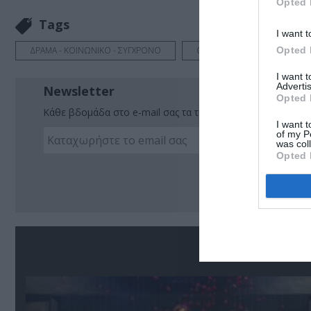
Opted 
Tags
I want t
Opted 
ΔΡΑΜΑ - ΚΟΙΝΩΝΙΚΟ - ΣΥΓΧΡΟΝΟ
ΘΕΑΤΡΙΚΕΣ ΠΑΡΑΣΤΑΣΕΙΣ 2022
I want 
Advertis
Newsletter
Opted 
Κάθε βδομάδα στο e-mail σας τα τελευταία νέα για την Τέχ
I want t
of my P
was col
Opted 
Ακο
Σ