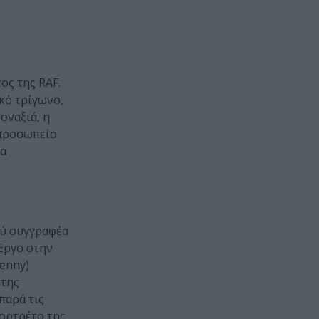
ος της RAF.
κό τρίγωνο,
οναξιά, η
 προσωπείο
να
ού συγγραφέα
 Έργο στην
enny)
 της
παρά τις
πορτρέτο της