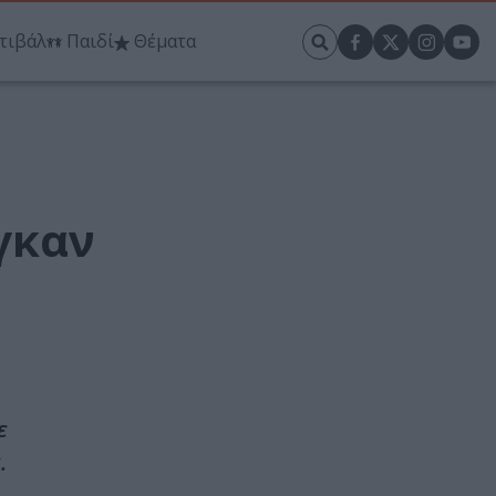
τιβάλ
Παιδί
Θέματα
γκαν
ε
.