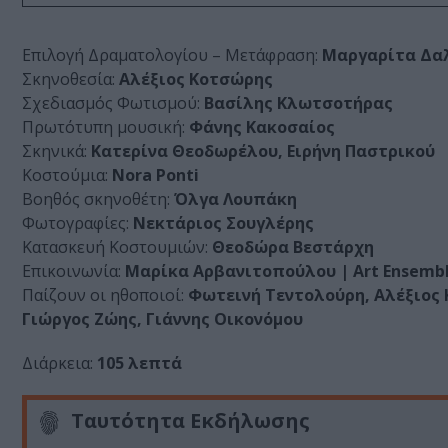
Επιλογή Δραματολογίου – Μετάφραση:
Μαργαρίτα Δα
Σκηνοθεσία:
Αλέξιος Κοτσώρης
Σχεδιασμός Φωτισμού:
Βασίλης Κλωτσοτήρας
Πρωτότυπη μουσική:
Φάνης Κακοσαίος
Σκηνικά:
Κατερίνα Θεοδωρέλου, Ειρήνη Παστρικού
Κοστούμια:
Nora Ponti
Βοηθός σκηνοθέτη:
Όλγα Λουπάκη
Φωτογραφίες:
Νεκτάριος Σουγλέρης
Κατασκευή Κοστουμιών:
Θεοδώρα Βεστάρχη
Επικοινωνία:
Μαρίκα Αρβανιτοπούλου
| Art Ensemb
Παίζουν οι ηθοποιοί:
Φωτεινή Τεντολούρη, Αλέξιος
Γιώργος Ζώης, Γιάννης Οικονόμου
Διάρκεια:
105 λεπτά
Ταυτότητα Εκδήλωσης