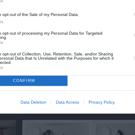
In
o opt-out of the Sale of my Personal Data.
In
 - 2023
to opt-out of processing my Personal Data for Targeted
ing.
In
νη και τον Πολιτισμό!
o opt-out of Collection, Use, Retention, Sale, and/or Sharing
ersonal Data that Is Unrelated with the Purposes for which it
lected.
In
λουθήστε το Culturenow.gr
CONFIRM
Data Deletion
Data Access
Privacy Policy
χετικά Άρθρα