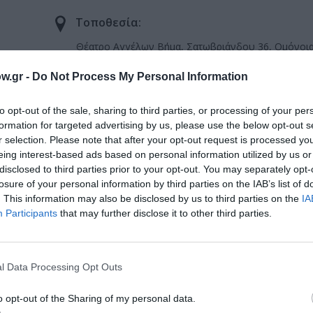
Τοποθεσία:
Θέατρο Αγγέλων Βήμα, Σατωβριάνδου 36, Ομόνοι
w.gr -
Do Not Process My Personal Information
Αγγέλων Βήμα
to opt-out of the sale, sharing to third parties, or processing of your per
formation for targeted advertising by us, please use the below opt-out s
τέλεια)
r selection. Please note that after your opt-out request is processed y
eing interest-based ads based on personal information utilized by us or
disclosed to third parties prior to your opt-out. You may separately opt-
losure of your personal information by third parties on the IAB’s list of
. This information may also be disclosed by us to third parties on the
IA
Participants
that may further disclose it to other third parties.
μάθετε πρώτοι όλες τις ειδήσεις
ολιτισμό στο
Culturenow.gr
l Data Processing Opt Outs
r
Δες
o opt-out of the Sharing of my personal data.