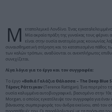
Μ
εταπολεμικό Λονδίνο. Ένας εγκαταλελειμμένο
Μία ακραία πράξη της γυναίκας τους φέρνει 
είναι στην ουσία ανατομία μιας κοινωνίας λ
συναισθηματική στέρηση και το καταπιεσμένο πάθος τ
των καλών τρόπων, αναδύονται οι ανεκπλήρωτες επιθυμ
συνεχίζεται.
Λίγα λόγια για το έργο και τον συγγραφέα:
Το έργο
«Βαθιά Γαλάζια Θάλασσα – The Deep Blue 
Τέρενς Ράττιγκαν
(Τerence Rattigan). Ένα πορτρέτο τ
ουσία καλυμμένα αυτοβιογραφικό, βασισμένο στην 10ε
Morgan, ο οποίος εγκατέλειψε τον συγγραφέα για έναν ά
βάναυσης συμπεριφοράς του άνδρα εκείνου, από τον οπ
προσπάθειές του. Οι παραλληλισμοί με τα πρόσωπα του