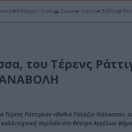
υσική
Θέατρο - Χορός
Σινεμά
Τέχνες
Βιβλίο
Φεσ
σα, του Τέρενς Ράττι
– ΑΝΑΒΟΛΗ
 Τέρενς Ράττιγκαν «Βαθιά Γαλάζια Θάλασσα», σ
 καλλιτεχνική περίοδο στο θέατρο Αγγέλων Βήμα