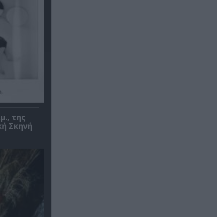
μ., της
κή Σκηνή