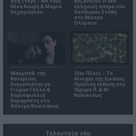
στη Στέγη – Με τους
Βυζαντίου: Η νέα
Νίκο Κουρή & Μαρία
ελληνική όπερα του
Κεχαγιόγλου
Θεόδωρου Στάθη
στο θέατρο
Ολύμπια
Μακμπέθ, της
32οι Πλοές – Το
Κατερίνας
Αίνιγμα της Εικόνας:
Ευαγγελάτου με
Ομαδική έκθεση στο
Γιώργο Γάλλο &
Ίδρυμα Π. & Μ.
Καρυοφυλλιά
Κυδωνιέως
Καραμπέτη στο
Θέατρο Βασιλάκου
Τελευταία νέα