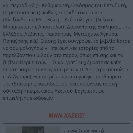
και περιοδικά (Η Καθημερινή, Ο Κόσμος του Επενδυτή,
Πεμπτουσία κ.ά.), καθώς και εκδοτικοί οίκοι
[Αλεξάνδρεια, ΕΑΠ, Κέντρο Λεξικολογίας (λεξικά Γ.
Μπαμπινιώτη), Αποστολική Διακονία της Εκκλησίας της
Ελλάδος, Λιβάνης, Παπαδήμας, Μεταίχμιο, Άγκυρα,
Παπαζήσης κ.ά.]. Επίσης έχει συγγράψει το βιβλίο Κάτσε
να σου μολογήσω – Ηπειρώτικες ιστορίες από το
παρελθόν που μιλούν στο παρόν, όπως επίσης και το
βιβλίο Περί ευχών – Τι και γιατί ευχόμαστε σε κάθε
περίσταση (σε συνεργασία με τον Π. Δημητρακόπουλο /
εκδ. Άγκυρα). Επί σειρά ετών καταγράφει τα ιδιώματα
της ιδιαίτερης πατρίδας του, αξιοποιώντας τα στη
σύνταξη Ηπειρώτικου Λεξικού. Εργάζεται ως
επιμελητής εκδόσεων.
ΜΗΝ ΧΑΣΕΙΣ!
Γιανγκ Σιουάνγκ-τζι –