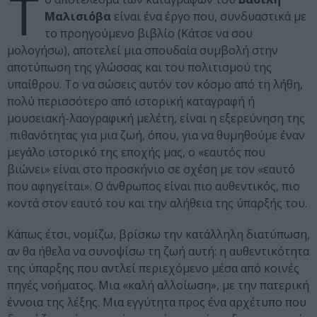
Τ
Μαλισιόβα
είναι ένα έργο που, συνδυαστικά με
το προηγούμενο βιβλίο (Κάτσε να σου
μολογήσω), αποτελεί μια σπουδαία συμβολή στην
αποτύπωση της γλώσσας και του πολιτισμού της
υπαίθρου. Το να σώσεις αυτόν τον κόσμο από τη λήθη,
πολύ περισσότερο από ιστορική καταγραφή ή
μουσειακή-λαογραφική μελέτη, είναι η εξερεύνηση της
πιθανότητας για μια ζωή, όπου, για να θυμηθούμε έναν
μεγάλο ιστορικό της εποχής μας, ο «εαυτός που
βιώνει» είναι στο προσκήνιο σε σχέση με τον «εαυτό
που αφηγείται». Ο άνθρωπος είναι πιο αυθεντικός, πιο
κοντά στον εαυτό του και την αλήθεια της ύπαρξής του.
Κάπως έτσι, νομίζω, βρίσκω την κατάλληλη διατύπωση,
αν θα ήθελα να συνοψίσω τη ζωή αυτή: η αυθεντικότητα
της ύπαρξης που αντλεί περιεχόμενο μέσα από κοινές
πηγές νοήματος. Μια «καλή αλλοίωση», με την πατερική
έννοια της λέξης. Μια εγγύτητα προς ένα αρχέτυπο που