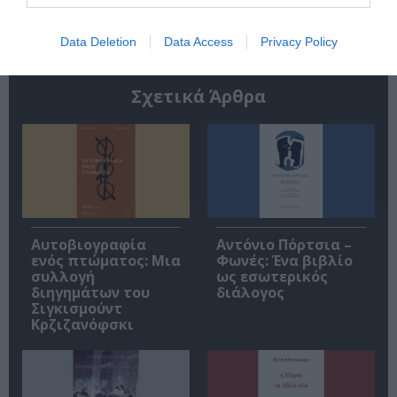
Data Deletion
Data Access
Privacy Policy
Σχετικά Άρθρα
Αυτοβιογραφία
Αντόνιο Πόρτσια –
ενός πτώματος: Μια
Φωνές: Ένα βιβλίο
συλλογή
ως εσωτερικός
διηγημάτων του
διάλογος
Σιγκισμούντ
Κρζιζανόφσκι