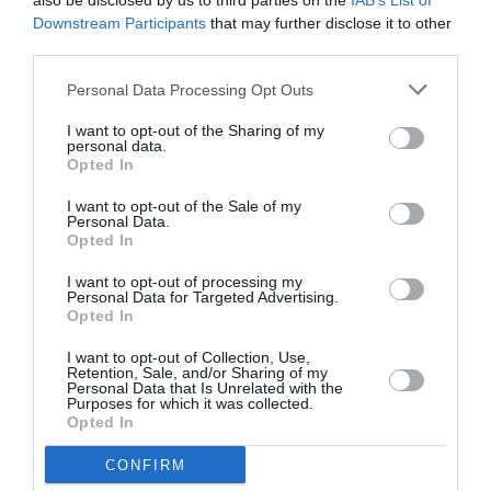
also be disclosed by us to third parties on the
IAB’s List of
Δείτε όλα τα
τελευταία νέα
για την Τέχνη και τον
Downstream Participants
that may further disclose it to other
Πολιτισμό στο
Culturenow.gr
third parties.
Νέοι Διαγωνισμοί
❯
Personal Data Processing Opt Outs
I want to opt-out of the Sharing of my
Tags
personal data.
Opted In
ΔΟΚΙΜΙΑ - ΜΕΛΕΤΕΣ
ΕΚΔΟΣΕΙΣ ΑΛΕΞΑΝΔΡΕΙΑ
I want to opt-out of the Sale of my
ΕΛΛΗΝΕΣ ΣΥΓΓΡΑΦΕΙΣ
Personal Data.
Opted In
Newsletter
I want to opt-out of processing my
Personal Data for Targeted Advertising.
Opted In
Κάθε βδομάδα στο e-mail σας τα τελευταία νέα για
την Τέχνη και τον Πολιτισμό!
I want to opt-out of Collection, Use,
Retention, Sale, and/or Sharing of my
Personal Data that Is Unrelated with the
Purposes for which it was collected.
Opted In
CONFIRM
Ακολουθήστε το Culturenow.gr