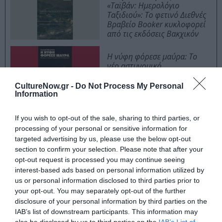
«Ταϊβάν: Ημερολόγιο
Ταξιδιού»: Το φετινό Διεθνές
Βραβείο Booker κυκλοφορεί
από τις εκδόσεις Βακχικόν
Η νύφη φόρεσε μαύρα: Το
νέο αστυνομικό
μυθιστόρημα του Κορνέλ
Γούλριτς
CultureNow.gr -
Do Not Process My Personal
Information
If you wish to opt-out of the sale, sharing to third parties, or
processing of your personal or sensitive information for
Ταυτότητα
targeted advertising by us, please use the below opt-out
section to confirm your selection. Please note that after your
Πληροφορίες έκδοσης:
Εκδόσεις Αλεξάνδρεια, Σελίδες:
opt-out request is processed you may continue seeing
440 , Τιμή: 16,22€, ISBN: 978-618-223-092-3
interest-based ads based on personal information utilized by
us or personal information disclosed to third parties prior to
Ακολουθήστε το Culturenow.gr στο
Google News
και
your opt-out. You may separately opt-out of the further
μάθετε πρώτοι όλες τις ειδήσεις
disclosure of your personal information by third parties on the
IAB’s list of downstream participants. This information may