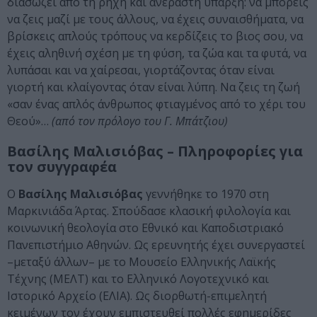
διασώζει από τη ρηχή και ανέραστη ύπαρξη: να μπορείς
να ζεις μαζί με τους άλλους, να έχεις συναισθήματα, να
βρίσκεις απλούς τρόπους να κερδίζεις το βιος σου, να
έχεις αληθινή σχέση με τη φύση, τα ζώα και τα φυτά, να
λυπάσαι και να χαίρεσαι, γιορτάζοντας όταν είναι
γιορτή και κλαίγοντας όταν είναι λύπη. Να ζεις τη ζωή
«σαν ένας απλός άνθρωπος φτιαγμένος από το χέρι του
Θεού»…
(από τον πρόλογο του Γ. Μπάτζιου)
Βασίλης Μαλισιόβας – Πληροφορίες για
τον συγγραφέα
Ο
Βασίλης Μαλισιόβας
γεννήθηκε το 1970 στη
Μαρκινιάδα Άρτας. Σπούδασε κλασική φιλολογία και
κοινωνική θεολογία στο Εθνικό και Καποδιστριακό
Πανεπιστήμιο Αθηνών. Ως ερευνητής έχει συνεργαστεί
–μεταξύ άλλων– με το Μουσείο Ελληνικής Λαϊκής
Τέχνης (ΜΕΛΤ) και το Ελληνικό Λογοτεχνικό και
Ιστορικό Αρχείο (ΕΛΙΑ). Ως διορθωτή-επιμελητή
κειμένων τον έχουν εμπιστευθεί πολλές εφημερίδες