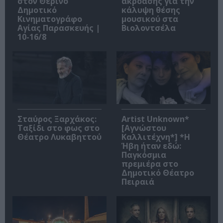
στον Θερινό
ακρόασης για την
Δημοτικό
κάλυψη θέσης
Κινηματογράφο
μουσικού στα
Αγίας Παρασκευής |
Βιολοντσέλα
10-16/8
Σταύρος Ξαρχάκος:
Artist Unknown*
Ταξίδι στο φως στο
[Αγνώστου
Θέατρο Λυκαβηττού
Καλλιτέχνη*] *Η
Ήβη ήταν εδώ:
Παγκόσμια
πρεμιέρα στο
Δημοτικό Θέατρο
Πειραιά