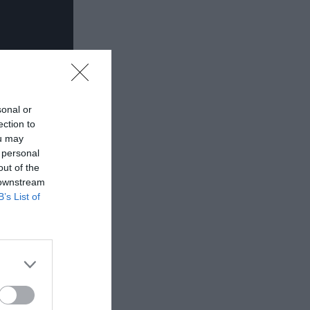
sonal or
ection to
ou may
 personal
out of the
 downstream
B’s List of