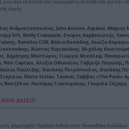
, ενώ όλα τα έσοδα του λευκώματος διατίθενται για την 
σής Αυγής.
ος Ανδρουτσόπουλος, John Antono, Aspalax, Μάριος
spy Sift, Molly Crabapple, Σπύρος Δερβενιώτης, Vasco
ούσης, Kanellos COB, Βάλια Καπάδαη, Λουίζα Καραγεω
ιουτσούκης, Κώστας Κυριακάκης, Μιχάλης Κουντούρη
κός, Δημήτρης Μαστώρος, Γιώργος Μικάλεφ, Παναγιώτ
, Noir Captain, Αλεξία Οθωναίου, Γαβριήλ Παγώνης, Π
αύλος Παυλίδης, Θανάσης Πετρόπουλος, Θανάσης Πέτρ
 Στεργίου, Maria Stoian, Tasmar, Σάββας «The Pack» 
 Βενιζέλου, Λευτέρης Γιακουμάκης, Γεωργία Ζάχαρη
ΜΗΝ ΧΑΣΕΙΣ!
τωση, Δημιουργία: Ομαδική έκθεση στην Πινακοθήκη Κυκλάδων