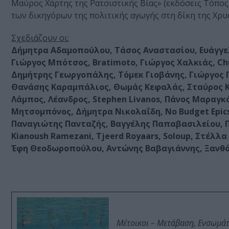
Μαύρος Χάρτης της Ρατσιστικής Βίας» (εκδόσεις Τόπος)
των δικηγόρων της πολιτικής αγωγής στη δίκη της Χρυ
Σχεδιάζουν οι:
Δήμητρα Αδαμοπούλου, Τάσος Αναστασίου, Ευάγγελ
Γιώργος Μπότσος, Bratimoto, Γιώργος Χαλκιάς, Chri
Δημήτρης Γεωργοπάλης, Τόμεκ Γιοβάνης, Γιώργος Γ
Θανάσης Καραμπάλιος, Θωμάς Κεφαλάς, Σταύρος Κ
Λάμπος, Λέανδρος, Stephen Livanos, Πάνος Μαραγ
Μητσομπόνος, Δήμητρα Νικολαΐδη, No Budget Epics
Παναγιώτης Πανταζής, Βαγγέλης Παπαβασιλείου, Π
Kianoush Ramezani, Tjeerd Royaars, Soloup, Στέλλα
Έφη Θεοδωροπούλου, Αντώνης Βαβαγιάννης, Ξανθός
Μέτοικοι – Μετάβαση, Ενσωμά