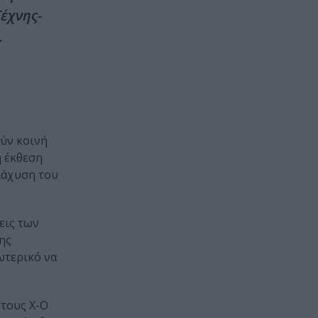
έχνης-
.
ούν κοινή
 έκθεση
ιάχυση του
εις των
ης
ωτερικό να
’τους Χ-Ο