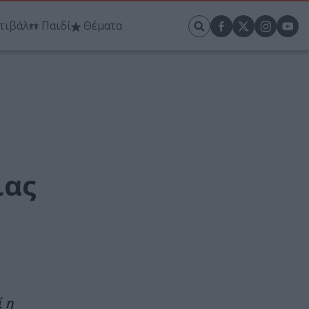
τιβάλ
Παιδί
Θέματα
ίας
ί η