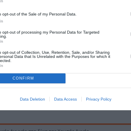
In
o opt-out of the Sale of my Personal Data.
In
to opt-out of processing my Personal Data for Targeted
ing.
In
o opt-out of Collection, Use, Retention, Sale, and/or Sharing
ersonal Data that Is Unrelated with the Purposes for which it
lected.
In
CONFIRM
θεί στο
ΜOMus-Μουσείο Σύγχρονης Τέχνης
, στο πλαίσιο της
ής καθώς και για τις σύγχρονες εξελίξεις στο πεδίο της ρατσιστ
Data Deletion
Data Access
Privacy Policy