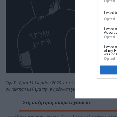
Opted 
I want t
Opted 
I want 
Advertis
Opted 
I want t
of my P
was col
Opted 
Την Τετάρτη 11 Μαρτίου 2020, στις 18:00, θα πραγματοποιη
συνάντηση με θέμα την ενημέρωση για τη δίκη της Χρυσής Αυγ
Στη συζήτηση συμμετέχουν οι: