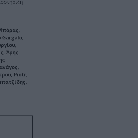
υποστήριξη
 Μπόρας,
 Gargalo,
ργίου,
ς, Άρης
ης
ανάγος,
ου, Piotr,
Αμπατζίδης,