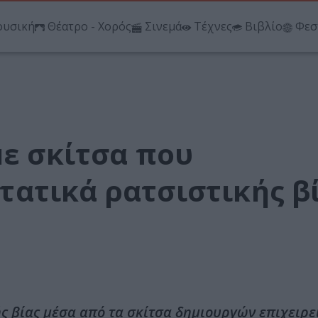
υσική
Θέατρο - Χορός
Σινεμά
Τέχνες
Βιβλίο
Φεσ
με σκίτσα που
ατικά ρατσιστικής β
 βίας μέσα από τα σκίτσα δημιουργών επιχειρε