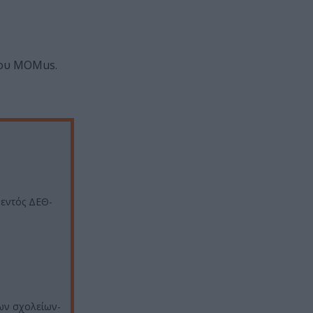
του MOMus.
εντός ΔΕΘ-
εων σχολείων-