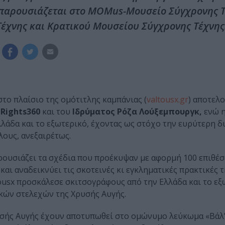
 παρουσιάζεται στο MOMus-Μουσείο Σύγχρονης Τ
έχνης και Κρατικού Μουσείου Σύγχρονης Τέχνης
στο πλαίσιο της ομότιτλης καμπάνιας (
valtousx.gr
) αποτελ
Rights360
και του
Ιδρύματος Ρόζα Λούξεμπουργκ,
ενώ η
λλάδα και το εξωτερικό, έχοντας ως στόχο την ευρύτερη δ
λους, ανεξαιρέτως.
ουσιάζει τα σχέδια που προέκυψαν με αφορμή 100 επιθέσ
αι αναδεικνύει τις σκοτεινές κι εγκληματικές πρακτικές τ
usx προσκάλεσε σκιτσογράφους από την Ελλάδα και το εξ
ικών στελεχών της Χρυσής Αυγής.
ρυσής Αυγής έχουν αποτυπωθεί στο ομώνυμο λεύκωμα «Βάλ