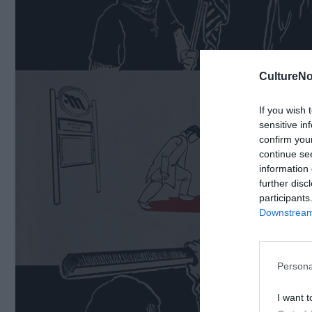
CultureNo
If you wish 
sensitive in
confirm you
continue se
information 
further disc
participants
Downstream 
Persona
I want t