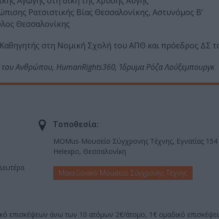
τικής Αγωγής στη δίκη της Χρυσής Αυγής
πισης Ρατσιστικής Βίας Θεσσαλονίκης, Αστυνόμος Β’
υλος Θεσσαλονίκης
 Καθηγητής στη Νομική Σχολή του ΑΠΘ και πρόεδρος ΔΣ 
α του Ανθρώπου, HumanRights360, Ίδρυμα Ρόζα Λούξεμπουργκ
Τοποθεσία:
ΜOMus-Μουσείο Σύγχρονης Τέχνης, Εγνατίας 154 
Helexpo, Θεσσαλονίκη
 Δευτέρα
Μακεδονικό Μουσείο Σύγχρονης Τέχνης
ικό επισκέψεων άνω των 10 ατόμων 2€/άτομο, 1€ ομαδικό επισκέψ