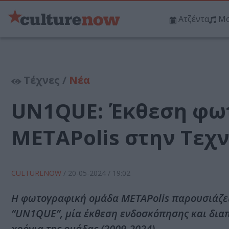
Ατζέντα
Μο
Τέχνες /
Νέα
UN1QUE: Έκθεση φω
METAPolis στην Τεχ
CULTURENOW
/
20-05-2024
/ 19:02
Η φωτογραφική ομάδα METAPolis παρουσιάζε
“UN1QUE”, μία έκθεση ενδοσκόπησης και δια
χρόνια της ομάδας (2009-2024).