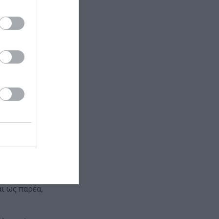
α, τα μέσα
ν σε
, κάθε
ετάπολις
ποδέχεται για
θήνας.
άθε κομμάτι
ι ως παρέα,