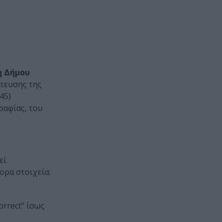
η Δήμου
άτευσης της
45)
ραφίας, του
εί
ορα στοιχεία:
orrect” ίσως