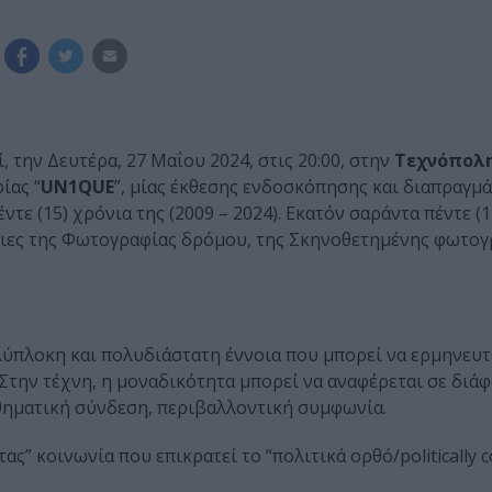
 την Δευτέρα, 27 Μαΐου 2024, στις 20:00, στην
Τεχνόπολ
ίας “
UN1QUE
”, μίας έκθεσης ενδοσκόπησης και διαπραγμ
ε (15) χρόνια της (2009 – 2024). Εκατόν σαράντα πέντε (1
οιες της Φωτογραφίας δρόμου, της Σκηνοθετημένης φωτογ
ολύπλοκη και πολυδιάστατη έννοια που μπορεί να ερμηνευτ
 Στην τέχνη, η μοναδικότητα μπορεί να αναφέρεται σε διάφ
θηματική σύνδεση, περιβαλλοντική συμφωνία.
 κοινωνία που επικρατεί το “πολιτικά ορθό/politically c