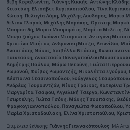
Βιβή Κεφαλωνίτη, Γιάννης Κικκής, Αντώνης Κλάδης
Κτιστάκη, Ελισάβετ Κυριακοπούλου, Τίνα Κυριακο
Κώτση, Πελαγία Λάμη, Μιχάλης Λουδάρος, Μαρία 
Λίλιαν Γλαρού, Μιχάλης Μαράκης, Ορέστης Μαρκ
Μαυροειδή, Μαρία Μαυρομάτη, Μαρίτα Μελέτη, Νί
Μουρτζούχου, Ιωάννα Μπαρούτα, Αντιγόνη Μπάσιο
Χριστίνα Μπήτου, Ανδρονίκη Μπίζα, Λεωνίδας Μπί
Αναστάσης Νάκος, Ισαβέλλα Ντάσση, Κωνσταντίνα
Παινεσάκη, Αναστασία Παναγοπούλου Μουστακαλή
Δημήτρης Παύλου, Μάρω Πετούνη, Γιώτα Πιερρουλέ
Ρωμανού, Φοίβος Ρωμαντζής, Νικολέττα Σγούρου, 
Δέσποινα Στασινοπούλου, Ευάγγελος Σταυρόπουλος
Ανδρέας Τουρουντζάν, Νίκος Τράικος, Κατερίνα Τ
Μαργαρίτα Τσάφου, Αγγελική Τσέργα, Κωνσταντίνο
Τσιφτελής, Γιώτα Τσόκη, Μάκης Τσουπάκης, Θεόδ
Φραγκογιαννοπούλου, Παναγιώτα Φωτοπούλου, Υά
Μαρία Χριστοδουλάκη, Ελίνα Χριστοπούλου, Χρισ
Επιμέλεια έκθεσης:
Γιάννης Γιαννακόπουλος
, MA Arts