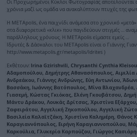
Οι Προχωρημένοι Κύκλοι Φωτογραφίας αποτελούνται απ
χρόνια μαζί ως ομάδα να ανακαλύπτουν πτυχές της φω
Η METApolis, ένα παιχνίδι ανάμεσα στο χρονικό «μετά» 
στα διαφορετικά «κλικ» που παγιδεύουν στιγμές … αναμ
παράλληλους χρόνους. Η ΜΕΤΑpolis είμαστε εμείς …
Ιδρυτές & Δάσκαλοι του METApolis είναι ο Γιάννης Για
http://www.metapolis.gr/metapolis/Idrites )
Εκθέτουν:
Irina Gzirishvili, Chrysanthi Cynthia Kle
Αδαμοπούλου, Δημήτρης Αθανασόπουλος, Αιμιλία 
Ανδρεάκου, Γιάννης Ανδρώνης, Εύη Αντωνίου, Άδων
Βασσάκη, Ιωάννης Βατόπουλος, Μίνα Βλαχανδρέα, 
Γιασεμή, Κώστας Γκιόκας, Ελένη Γκουβάτσου, Δημ
Μάντυ Δράκου, Λουκάς Δρίτσας, Χριστίνα Εξάρχου
Ζαφειράτου, Αγγελική Ζηκοπούλου, Αγγελική Ζώτο
Βασιλεία Καλαϊτζάκη, Χριστίνα Καλημέρη, Θάνος Κ
Καραγιαννόπουλος, Ειρήνη Καραγιαννοπούλου, Μά
Καρκούλια, Γλυκερία Καρπούζου, Γιώργος Κασιάρης