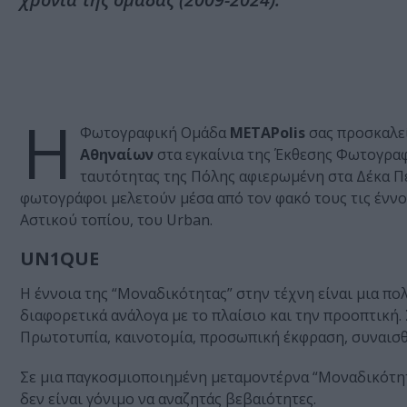
Η
Φωτογραφική Ομάδα
METAPolis
σας προσκαλεί,
Αθηναίων
στα εγκαίνια της Έκθεσης Φωτογραφ
ταυτότητας της Πόλης αφιερωμένη στα Δέκα Πέντ
φωτογράφοι μελετούν μέσα από τον φακό τους τις ένν
Αστικού τοπίου, του Urban.
UN1QUE
Η έννοια της “Μοναδικότητας” στην τέχνη είναι μια π
διαφορετικά ανάλογα με το πλαίσιο και την προοπτική.
Πρωτοτυπία, καινοτομία, προσωπική έκφραση, συναισ
Σε μια παγκοσμιοποιημένη μεταμοντέρνα “Μοναδικότητας”
δεν είναι γόνιμο να αναζητάς βεβαιότητες.