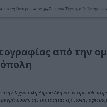
υσική
Θέατρο - Χορός
Σινεμά
Τέχνες
Βιβλίο
Φεσ
τογραφίας από την ο
νόπολη
ι στην Τεχνόπολη Δήμου Αθηναίων την έκθεση 
πραγμάτευσης της ταυτότητας της πόλης αφιερω