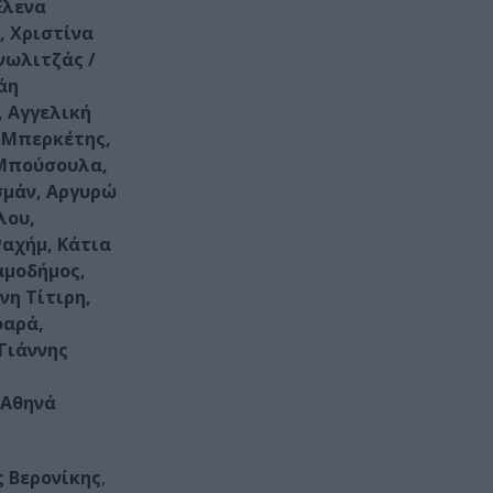
Έλενα
, Χριστίνα
νωλιτζάς /
άη
 Αγγελική
 Μπερκέτης,
 Μπούσουλα,
σμάν, Αργυρώ
λου,
αχήμ, Κάτια
αμοδήμος,
νη Τίτιρη,
φαρά,
Γιάννης
 Αθηνά
 Βερονίκης
,