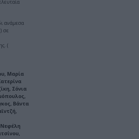
ελευταία
δι ανάμεσα
) σε
ς. (
ου, Μαρία
Κατερίνα
ίκη, Σόνια
ημόπουλος,
γκος, Βάντα
αϊντζή,
, Νεφέλη
ατσίνου,