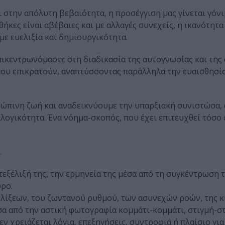
 στην απόλυτη βεβαιότητα, η προσέγγιση μας γίνεται γόνι
ήκες είναι αβέβαιες και με αλλαγές συνεχείς, η ικανότητα
με ευελιξία και δημιουργικότητα.
 επικεντρωνόμαστε στη διαδικασία της αυτογνωσίας και της
που επικρατούν, αναπτύσσοντας παράλληλα την ευαισθησία
ώπινη ζωή και αναδεικνύουμε την υπαρξιακή συνιστώσα,
λογικότητα. Ένα νόημα-σκοπός, που έχει επιτευχθεί τόσο 
…
εξέλιξή της, την ερμηνεία της μέσα από τη συγκέντρωση 
ώρο.
λίξεων, του ζωντανού ρυθμού, των ασυνεχών ροών, της κ
 από την αστική φωτογραφία κομμάτι-κομμάτι, στιγμή-στι
 χρειάζεται λόγια, επεξηγήσεις, συντροφιά ή πλαίσιο για 