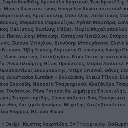
, Σοφία Κονδύλη, Χρυσούλα Κρητικού, Έφη Κρικέλλη, 
ύ, Μαρία Κωνσταντίνου, Ευαγγελία Κωνσταντοπούλου
Μακροπούλου, Αριστοτέλης Μαντέλος, Απόστολος Μα
όπουλος, Μαριέττα Μαρκουίζου, Αγάπη Μαρτάρα, Δαν
κος Μελίστας, Βασίλης Μέξας, Μαρία Μιχαλοπούλου,
υ, Παναγιώτης Μπεκρής, Κατερίνα Μπέλλου, Σπύρος
νος, Ελεάνα Μπόγλου, Διονύσης Μπουγάτσος, Ελένη
 Ντόσκα, Ήβη Ξενάκη, Λαμπρινή Οικονόμου, Ιωσήφ Ο
, Κωνσταντίνος Παπάζογλου, Νίνα Παπατριανταφύλ
α, Άννα Πλούμπη, Νίκος Προύντζος, Μαρία Αμπντελ-Ρ
Κωνσταντίνος Σκουραδάκης, Ντίμη Σπανού, Θάνος Στ
, Αναστασία Σωπάκη – Βαλαλάκη, Κλειώ Τζίγκα, Ελέ
ράκα Ζαρκάδη, Νατασία Τσαγκαρινού, Αλεξάνδρα Τσα
ς Τσιάτσιος, Ρένα Τσιγαρίδα, Δημήτρης Τσιτσικλής, 
ωρος Τσοχανταρίδης, Ζάννα Φιλιππίδου, Παναγιώτα
κινθος Χατζηαλεξάνδρου, Μιχάλης Χατζηβασιλείου,
τίνα Ψαρρού, Ηλιάνα Ψωμά
 in Design,
Κώστας Κουρτίδης
, ΒΑ Photography,
Θοδωρής