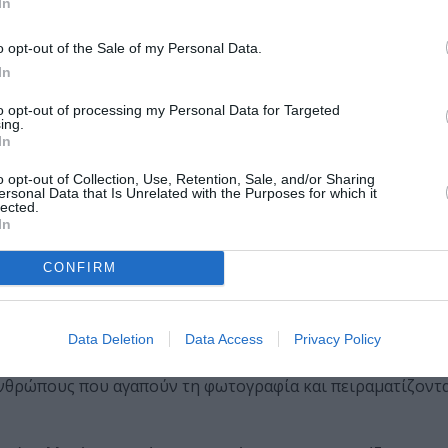
In
μές των ανθρώπων, οι πολιτικές συγκεντρώσεις, τα παζάρι
τερικό των διαμερισμάτων και χίλια άλλα κομμάτια της
o opt-out of the Sale of my Personal Data.
παρέας του METAPolis να τα αναδείξουν, να μας ξεναγήσου
In
 που ζούμε, που αγαπάμε, που μισούμε, που ονειρευόμαστε
 εικόνες από την Μετάπολις και σκέψεις είναι εδώ… η Μ
to opt-out of processing my Personal Data for Targeted
ing.
In
 Τεχνόπολη Δήμου Αθηναίων / Technopolis City of Athens υ
o opt-out of Collection, Use, Retention, Sale, and/or Sharing
ersonal Data that Is Unrelated with the Purposes for which it
, ενός από τους σημαντικότερους θεσμούς στην πόλη της Α
lected.
In
ΔΕΣ 13 ΦΩΤΟΓΡΑΦΙΕΣ
CONFIRM
09, αναζητά τη δική της μετεξέλιξη της πόλης, αλλά και κ
Data Deletion
Data Access
Privacy Policy
METApolis.
νθρώπους που αγαπούν τη φωτογραφία και πειραματίζοντα