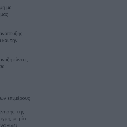
μη με
 μας
 ανάπτυξης
 και την
 αναζητώντας
σε
των επιμέρους
ίνησης, της
γμή, με μία
να γίνει