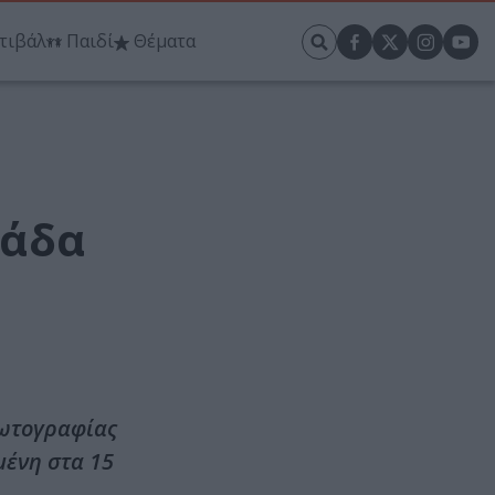
τιβάλ
Παιδί
Θέματα
μάδα
φωτογραφίας
μένη στα 15