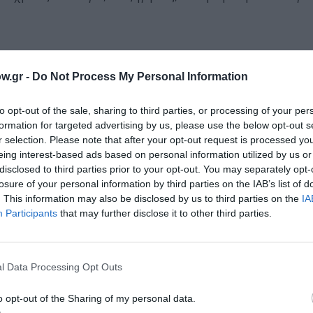
αι θα σκιαγραφούμε οπτικά έναν “Urban” κόσμο, μια ορολ
w.gr -
Do Not Process My Personal Information
 πολιτικής, ιστορικής, πολιτιστικής και αισθητικής οπτι
έσης μεταξύ των ανθρώπων και της πόλης μέσα από τα παρ
to opt-out of the sale, sharing to third parties, or processing of your per
λα, που περιλαμβάνει ένα ευρύ και ανοιχτό σε επαναδιαπρ
formation for targeted advertising by us, please use the below opt-out s
ον εν εξελίξει διάλογο για την φύση των σύγχρονων κα
r selection. Please note that after your opt-out request is processed y
eing interest-based ads based on personal information utilized by us or
ιλαμβάνουν τόσο το street photography, το documentary,
disclosed to third parties prior to your opt-out. You may separately opt-
 αρχαιολογική φωτογραφία, μην παραλείποντας την φωτογρα
losure of your personal information by third parties on the IAB’s list of
. This information may also be disclosed by us to third parties on the
IA
Participants
that may further disclose it to other third parties.
πέρα από αυστηρούς αρχιτεκτονικούς, κοινωνιολογικούς, 
που καταπιέζουν την προσωπική οπτική και παγιδεύουν το
 κομμάτι του τώρα, του καθημερινού, του οικείου, του πρ
l Data Processing Opt Outs
αλγίας του παρελθόντος ή αναφοράς για το μέλλον.
o opt-out of the Sharing of my personal data.
δρόμου, τα μνημεία και τα κτίρια, τα μαγαζιά, οι πινακίδες