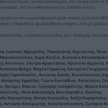
ό καλλιτέχνες, αιώνια ερασιτέχνες, που συνεχίζουν τα τ
τογραφίας υπό την καθοδήγηση των Δασκάλων τους.
(post) και στο «ομοαναφορικό μετά» (meta), είναι ένα ταξί
νήσεις (παρελθόν), ψευδαισθήσεις (παρόν), όνειρα (μέλλον
ννακόπουλος, ο Κώστας Κουρτίδης και ο Θοδωρής Βερονίκη
isoura, Ιωάννης Αβραμίδης, Παναγιώτης Αγριανίτης, Νίκη
Αθανασοπούλου, Χαρά Αλεξία, Διονυσία Αλυσανδράτ
ης Αντωνίου, Σάντρα Αργειτάκου, Χριστίνα Αρχοντά, 
Ασπασία Βράχα, Μαρία Γερακίνη, Κατερίνα Γεωργαντζ
ήτρης Γυμνόπουλος, Αντώνης Δανάς, Κωνσταντίνος Δ
, Μπάμπης Ερμείδης, Γιώτα Ευσταθίου, Απόστολος Ζά
υ, Άρτεμις Θύμιου, Γρηγόρης Ιωσηφέλλης, Μαρία Καλ
αλλίτσης, Άννα Καλοζούμη, Βίκυ Καραβία, Βασίλης
ρθα Καραγιλάνη, Μαίρη Καραμάλη, Ανέζα Καράμπαλη
, Αντώνης Κασιμιώτης, Κική Κατσίγιαννη, Σωτηρία Κ