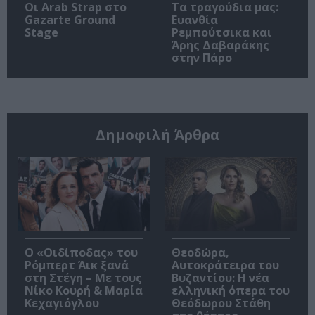
Οι Arab Strap στο
Τα τραγούδια μας:
Gazarte Ground
Ευανθία
Stage
Ρεμπούτσικα και
Άρης Δαβαράκης
στην Πάρο
Δημοφιλή Άρθρα
O «Οιδίποδας» του
Θεοδώρα,
Ρόμπερτ Άικ ξανά
Αυτοκράτειρα του
στη Στέγη – Με τους
Βυζαντίου: Η νέα
Νίκο Κουρή & Μαρία
ελληνική όπερα του
Κεχαγιόγλου
Θεόδωρου Στάθη