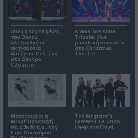
Αυτή η νύχτα μένει,
Mania The Abba
του Θάνου
Tribute: Μια
Αλεξανδρή σε
μοναδική συναυλία
σκηνοθεσία
στο Christmas
Αστέριου Πελτέκη
Theater
στο Θέατρο
Ολύμπια
Μεσοτοιχίες ή
The Magician’s
Μικρή Προσευχή
Farewell: Οι Uriah
στις 3κ46 π.μ., της
Heep στο Floyd
Εύας Οικονόμου –
Βαμβακά στην