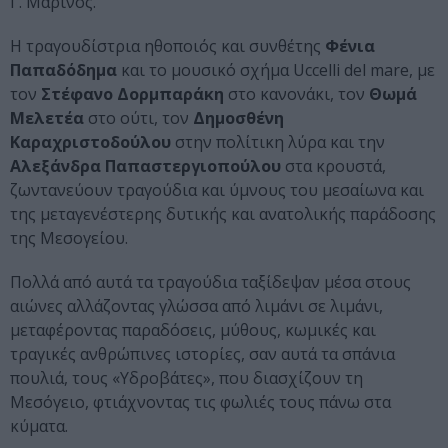
Γ. Μαρίνος.
Η τραγουδίστρια ηθοποιός και συνθέτης
Φένια
Παπαδόδημα
και το μουσικό σχήμα Uccelli del mare, με
τον
Στέφανο Δορμπαράκη
στο κανονάκι, τον
Θωμά
Μελετέα
στο ούτι, τον
Δημοσθένη
Καραχριστοδούλου
στην πολίτικη λύρα και την
Αλεξάνδρα Παπαστεργιοπούλου
στα κρουστά,
ζωντανεύουν τραγούδια και ύμνους του μεσαίωνα και
της μεταγενέστερης δυτικής και ανατολικής παράδοσης
της Μεσογείου.
Πολλά από αυτά τα τραγούδια ταξίδεψαν μέσα στους
αιώνες αλλάζοντας γλώσσα από λιμάνι σε λιμάνι,
μεταφέροντας παραδόσεις, μύθους, κωμικές και
τραγικές ανθρώπινες ιστορίες, σαν αυτά τα σπάνια
πουλιά, τους «Υδροβάτες», που διασχίζουν τη
Μεσόγειο, φτιάχνοντας τις φωλιές τους πάνω στα
κύματα.