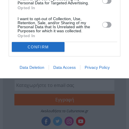
Personal Data for Targeted Advertising.
Νέοι Διαγωνισμοί
❯
Opted In
I want to opt-out of Collection, Use,
Tags
Retention, Sale, and/or Sharing of my
Personal Data that Is Unrelated with the
Purposes for which it was collected.
JAZZ - BLUES - ETHNIC
ΕΝΤΕΧΝΟ - ΛΑΪΚΟ - ΠΑΡΑΔΟΣΙΑΚΗ
Opted In
ΣΥΝΑΥΛΙΕΣ 2026
ΦΩΤΕΙΝΗ ΠΑΠΑΔΟΔΗΜΑ
CONFIRM
Newsletter
Κάθε βδομάδα στο e-mail σας τα τελευταία νέα για
Data Deletion
Data Access
Privacy Policy
την Τέχνη και τον Πολιτισμό!
Ακολουθήστε το Culturenow.gr