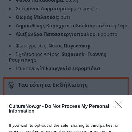
Φένια Παπαδόδημα:
φωνή
Στέφανος Δορμπαράκης:
κανονάκι
Θωμάς Μελετέας:
ούτι
Δημοσθένης Καραχριστοδούλου:
πολίτικη λύρα
Αλεξάνδρα Παπαστεργιοπούλου:
κρουστά
Φωτογραφίες:
Nίκος Παγωνάκης
Σχεδιασμός Αφίσας:
Sugatank -Γιάννης
Ρουμπάνης
Επικοινωνία:
Ευαγγελία Σκρομπόλα
Ταυτότητα Εκδήλωσης
Ημερομηνία:
CultureNow.gr -
Do Not Process My Personal
14/05/2026
15/05/2026
Από:
Εως:
Information
20:30
If you wish to opt-out of the sale, sharing to third parties, or
Τοποθεσία:
processing of your personal or sensitive information for