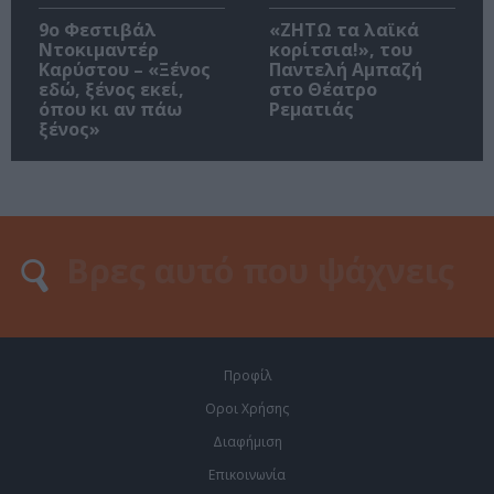
9ο Φεστιβάλ
«ΖΗΤΩ τα λαϊκά
Ντοκιμαντέρ
κορίτσια!», του
Καρύστου – «Ξένος
Παντελή Αμπαζή
εδώ, ξένος εκεί,
στο Θέατρο
όπου κι αν πάω
Ρεματιάς
ξένος»
Προφίλ
Οροι Χρήσης
Διαφήμιση
Επικοινωνία