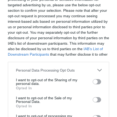
targeted advertising by us, please use the below opt-out
Μουσική Βιβλιοθήκη, Μέγαρο Μουσικής Αθηνών,
section to confirm your selection. Please note that after your
Βασ. Σοφίας & Κόκκαλη, Αθήνα
opt-out request is processed you may continue seeing
interest-based ads based on personal information utilized by
Μέγαρο Μουσικής Αθηνών
us or personal information disclosed to third parties prior to
your opt-out. You may separately opt-out of the further
Eισιτήρια:
disclosure of your personal information by third parties on the
IAB’s list of downstream participants. This information may
ΑMEΑ, φοιτητικό, άνεργοι, 14€, early bird 14€,
also be disclosed by us to third parties on the
IAB’s List of
προπώληση 16€, κανονικό 18€
Downstream Participants
that may further disclose it to other
third parties.
Πληροφορίες / Κρατήσεις:
Personal Data Processing Opt Outs
mmb.org.gr
I want to opt-out of the Sharing of my
personal data.
Ακολουθήστε το Culturenow.gr στο
Google News
και
Opted In
μάθετε πρώτοι όλες τις ειδήσεις
I want to opt-out of the Sale of my
Personal Data.
Δείτε όλα τα
τελευταία νέα
για την Τέχνη και τον
Opted In
Πολιτισμό στο
Culturenow.gr
I want to opt-out of processing my