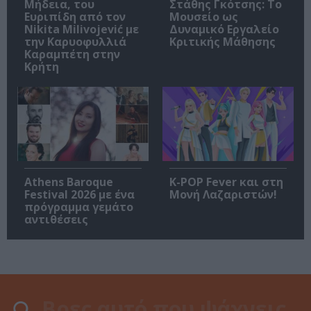
Μήδεια, του
Στάθης Γκότσης: Το
Ευριπίδη από τον
Μουσείο ως
Nikita Milivojević με
Δυναμικό Εργαλείο
την Καρυοφυλλιά
Κριτικής Μάθησης
Καραμπέτη στην
Κρήτη
Athens Baroque
K-POP Fever και στη
Festival 2026 με ένα
Μονή Λαζαριστών!
πρόγραμμα γεμάτο
αντιθέσεις