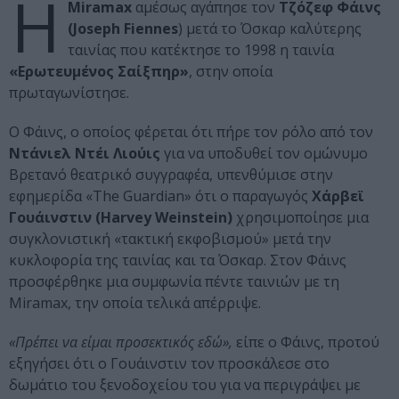
H
Miramax
αμέσως αγάπησε τον
Τζόζεφ Φάινς
(Joseph Fiennes
) μετά το Όσκαρ καλύτερης
ταινίας που κατέκτησε το 1998 η ταινία
«Ερωτευμένος Σαίξπηρ»
, στην οποία
πρωταγωνίστησε.
Ο Φάινς, ο οποίος φέρεται ότι πήρε τον ρόλο από τον
Ντάνιελ Ντέι Λιούις
για να υποδυθεί τον ομώνυμο
Βρετανό θεατρικό συγγραφέα, υπενθύμισε στην
εφημερίδα «The Guardian» ότι ο παραγωγός
Χάρβεϊ
Γουάινστιν (Harvey Weinstein)
χρησιμοποίησε μια
συγκλονιστική «τακτική εκφοβισμού» μετά την
κυκλοφορία της ταινίας και τα Όσκαρ. Στον Φάινς
προσφέρθηκε μια συμφωνία πέντε ταινιών με τη
Miramax, την οποία τελικά απέρριψε.
«Πρέπει να είμαι προσεκτικός εδώ»,
είπε ο Φάινς, προτού
εξηγήσει ότι ο Γουάινστιν τον προσκάλεσε στο
δωμάτιο του ξενοδοχείου του για να περιγράψει με