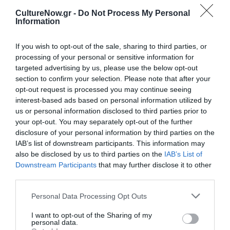
CultureNow.gr -
Do Not Process My Personal
Information
If you wish to opt-out of the sale, sharing to third parties, or
processing of your personal or sensitive information for
Ακολουθήστε το Culturenow.gr
targeted advertising by us, please use the below opt-out
section to confirm your selection. Please note that after your
opt-out request is processed you may continue seeing
interest-based ads based on personal information utilized by
us or personal information disclosed to third parties prior to
your opt-out. You may separately opt-out of the further
Σχετικά Άρθρα
disclosure of your personal information by third parties on the
IAB’s list of downstream participants. This information may
also be disclosed by us to third parties on the
IAB’s List of
Downstream Participants
that may further disclose it to other
third parties.
Personal Data Processing Opt Outs
Η Μισέλ Φάιφερ
Προβολές με
I want to opt-out of the Sharing of my
αποκάλυψε ότι δεν
ελεύθερη είσοδο
personal data.
θέλει να
στον Θερινό