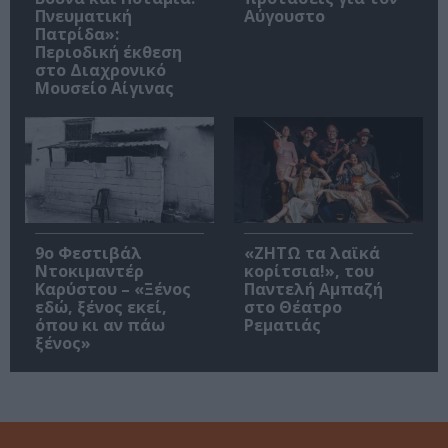
Πνευματική
Αύγουστο
Πατρίδα»:
Περιοδική έκθεση
στο Διαχρονικό
Μουσείο Αίγινας
9ο Φεστιβάλ
«ΖΗΤΩ τα λαϊκά
Ντοκιμαντέρ
κορίτσια!», του
Καρύστου – «Ξένος
Παντελή Αμπαζή
εδώ, ξένος εκεί,
στο Θέατρο
όπου κι αν πάω
Ρεματιάς
ξένος»