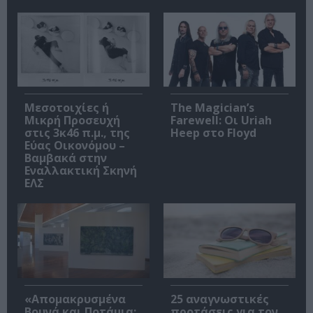
Μεσοτοιχίες ή
The Magician’s
Μικρή Προσευχή
Farewell: Οι Uriah
στις 3κ46 π.μ., της
Heep στο Floyd
Εύας Οικονόμου –
Βαμβακά στην
Εναλλακτική Σκηνή
ΕΛΣ
«Απομακρυσμένα
25 αναγνωστικές
Βουνά και Ποτάμια:
προτάσεις για τον