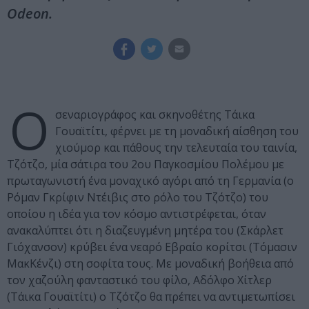
Odeon.
Ο
σεναριογράφος και σκηνοθέτης Τάικα
Γουαϊτίτι, φέρνει με τη μοναδική αίσθηση του
χιούμορ και πάθους την τελευταία του ταινία,
Τζότζο, μία σάτιρα του 2ου Παγκοσμίου Πολέμου με
πρωταγωνιστή ένα μοναχικό αγόρι από τη Γερμανία (ο
Ρόμαν Γκρίφιν Ντέιβις στο ρόλο του Τζότζο) του
οποίου η ιδέα για τον κόσμο αντιστρέφεται, όταν
ανακαλύπτει ότι η διαζευγμένη μητέρα του (Σκάρλετ
Γιόχανσον) κρύβει ένα νεαρό Εβραίο κορίτσι (Τόμασιν
ΜακΚένζι) στη σοφίτα τους. Με μοναδική βοήθεια από
τον χαζούλη φανταστικό του φίλο, Αδόλφο Χίτλερ
(Τάικα Γουαϊτίτι) ο Τζότζο θα πρέπει να αντιμετωπίσει