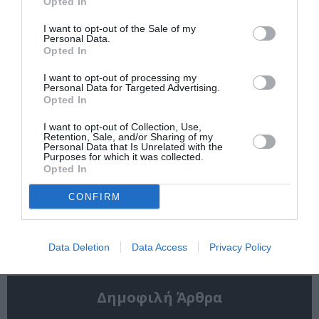
Opted In
πρωταγωνιστήσει
Δημοτικό
ποτέ ξανά σε ταινία
Κινηματογράφο
I want to opt-out of the Sale of my
Αγίας Παρασκευής |
Personal Data.
10-16/8
Opted In
I want to opt-out of processing my
Personal Data for Targeted Advertising.
Opted In
I want to opt-out of Collection, Use,
Retention, Sale, and/or Sharing of my
Personal Data that Is Unrelated with the
Purposes for which it was collected.
Εισπράξεις πάνω
Η νέα ταινία
Opted In
από 1 δισ. δολάρια
“Without Blood” της
για το “Spider-Man:
Αντζελίνα Τζολί θα
CONFIRM
Brand New Day”
κάνει πρεμιέρα τον
Σεπτέμβριο
Data Deletion
Data Access
Privacy Policy
Δημοφιλή Άρθρα