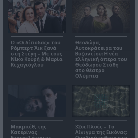
O «Οιδίποδας» του
Θεοδώρα,
Ρόμπερτ Άικ ξανά
Αυτοκράτειρα του
στη Στέγη – Με τους
Βυζαντίου: Η νέα
Νίκο Κουρή & Μαρία
ελληνική όπερα του
Κεχαγιόγλου
Θεόδωρου Στάθη
στο θέατρο
Ολύμπια
Μακμπέθ, της
32οι Πλοές – Το
Κατερίνας
Αίνιγμα της Εικόνας:
Ευαγγελάτου με
Ομαδική έκθεση στο