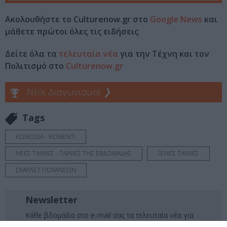
Ακολουθήστε το Culturenow.gr στο
Google News
και
μάθετε πρώτοι όλες τις ειδήσεις
Δείτε όλα τα
τελευταία νέα
για την Τέχνη και τον
Πολιτισμό στο
Culturenow.gr
Νέοι Διαγωνισμοί
❯
Tags
ΚΩΜΩΔΙΑ - ΚΟΜΕΝΤΙ
ΝΕΕΣ ΤΑΙΝΙΕΣ - ΤΑΙΝΙΕΣ ΤΗΣ ΕΒΔΟΜΑΔΑΣ
ΞΕΝΕΣ ΤΑΙΝΙΕΣ
ΣΚΑΡΛΕΤ ΓΙΟΧΑΝΣΟΝ
Newsletter
Κάθε βδομάδα στο e-mail σας τα τελευταία νέα για
την Τέχνη και τον Πολιτισμό!