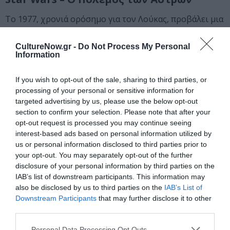
Το 1977, χρονιά ορόσημο για τον Λούκας, προβάλει μια
μισοτελειωμένη κόπια της ταινίας που τιτλοφορεί «
Ο
Πόλεμος των Άστρων»
, σε μερικούς φίλους και
CultureNow.gr -
Do Not Process My Personal
Information
συνεργάτες – ανάμεσά τους και οι Σπίλμπεργκ και Ντε
Πάλμα. Από την ταινία έλειπαν κάποια εφέ και μερικές
σκηνές μαχών, που είχαν πλάνα αρχειακού υλικού από
If you wish to opt-out of the sale, sharing to third parties, or
processing of your personal or sensitive information for
τον Β’ Παγκόσμιο Πόλεμο. Μετά από λίγους μήνες η
targeted advertising by us, please use the below opt-out
ταινία θα κάνει πρεμιέρα.
section to confirm your selection. Please note that after your
opt-out request is processed you may continue seeing
Η ταινία «Στενές Επαφές Τρίτου Τύπου»
interest-based ads based on personal information utilized by
και το στοίχημα με τον Σπίλμπεργκ
us or personal information disclosed to third parties prior to
your opt-out. You may separately opt-out of the further
Εκείνη την εποχή, ο Σπίλμπεργκ γύριζε την
disclosure of your personal information by third parties on the
πολυδάπανη, μπροστά στην παραγωγή του Λούκας,
IAB’s list of downstream participants. This information may
ταινία
«Στενές Επαφές Τρίτου Τύπου»
. Ο Λούκας
also be disclosed by us to third parties on the
IAB’s List of
ήταν απογοητευμένος, καθώς δεν έβρισκε επαρκή
Downstream Participants
that may further disclose it to other
χρηματοδότηση και μάλιστα έβαλε στοίχημα με τον
third parties.
φίλο του, βέβαιος για την εισπρακτική επιτυχία της
Personal Data Processing Opt Outs