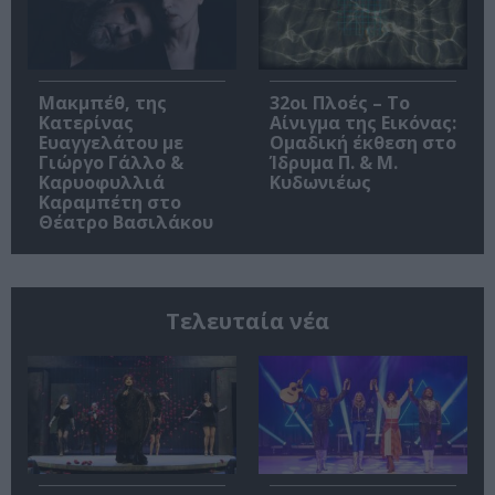
Μακμπέθ, της
32οι Πλοές – Το
Κατερίνας
Αίνιγμα της Εικόνας:
Ευαγγελάτου με
Ομαδική έκθεση στο
Γιώργο Γάλλο &
Ίδρυμα Π. & Μ.
Καρυοφυλλιά
Κυδωνιέως
Καραμπέτη στο
Θέατρο Βασιλάκου
Τελευταία νέα