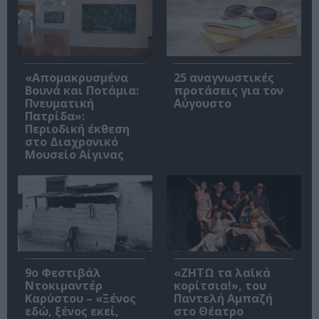
«Απομακρυσμένα
25 αναγνωστικές
Βουνά και Ποτάμια:
προτάσεις για τον
Πνευματική
Αύγουστο
Πατρίδα»:
Περιοδική έκθεση
στο Διαχρονικό
Μουσείο Αίγινας
9ο Φεστιβάλ
«ΖΗΤΩ τα λαϊκά
Ντοκιμαντέρ
κορίτσια!», του
Καρύστου – «Ξένος
Παντελή Αμπαζή
εδώ, ξένος εκεί,
στο Θέατρο