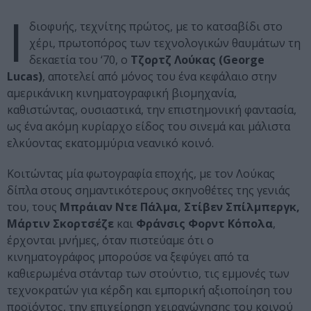
Ι
διοφυής, τεχνίτης πρώτος, με το κατσαβίδι στο
χέρι, πρωτοπόρος των τεχνολογικών θαυμάτων τη
δεκαετία του ‘70, ο
Τζορτζ Λούκας (George
Lucas)
, αποτελεί από μόνος του ένα κεφάλαιο στην
αμερικάνικη κινηματογραφική βιομηχανία,
καθιστώντας, ουσιαστικά, την επιστημονική φαντασία,
ως ένα ακόμη κυρίαρχο είδος του σινεμά και μάλιστα
ελκύοντας εκατομμύρια νεανικό κοινό.
Κοιτώντας μία φωτογραφία εποχής, με τον Λούκας
δίπλα στους σημαντικότερους σκηνοθέτες της γενιάς
του, τους
Μπράιαν Ντε Πάλμα, Στίβεν Σπίλμπεργκ,
Μάρτιν Σκορτσέζε
και
Φράνσις Φορντ Κόπολα
,
έρχονται μνήμες, όταν πιστεύαμε ότι ο
κινηματογράφος μπορούσε να ξεφύγει από τα
καθιερωμένα στάνταρ των στούντιο, τις εμμονές των
τεχνοκρατών για κέρδη και εμπορική αξιοποίηση του
προϊόντος, την επιχείρηση χειραγώγησης του κοινού