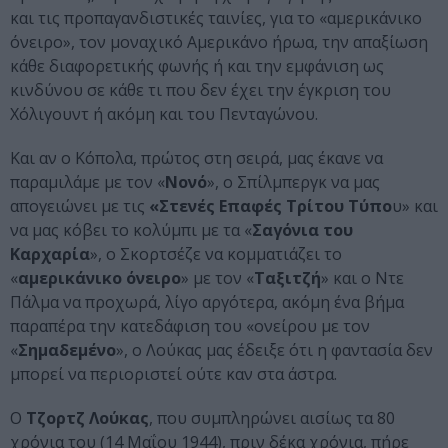
και τις προπαγανδιστικές ταινίες, για το «αμερικάνικο
όνειρο», τον μοναχικό Αμερικάνο ήρωα, την απαξίωση
κάθε διαφορετικής φωνής ή και την εμφάνιση ως
κινδύνου σε κάθε τι που δεν έχει την έγκριση του
Χόλιγουντ ή ακόμη και του Πενταγώνου.
Και αν ο Κόπολα, πρώτος στη σειρά, μας έκανε να
παραμιλάμε με τον «
Νονό
», ο Σπίλμπεργκ να μας
απογειώνει με τις
«Στενές Επαφές Τρίτου Τύπο
υ» και
να μας κόβει το κολύμπι με τα «
Σαγόνια του
Καρχαρία
», ο Σκορτσέζε να κομματιάζει το
«
αμερικάνικο όνειρο
» με τον «
Ταξιτζή
» και ο Ντε
Πάλμα να προχωρά, λίγο αργότερα, ακόμη ένα βήμα
παραπέρα την κατεδάφιση του «ονείρου με τον
«
Σημαδεμένο
», ο Λούκας μας έδειξε ότι η φαντασία δεν
μπορεί να περιοριστεί ούτε καν στα άστρα.
Ο
Τζορτζ Λούκας
, που συμπληρώνει αισίως τα 80
χρόνια του (14 Μαΐου 1944), πριν δέκα χρόνια, πήρε