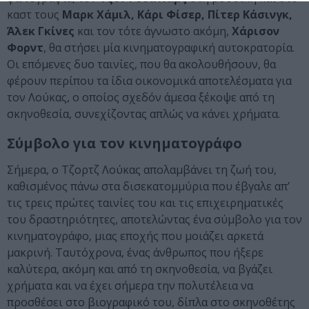
καστ τους
Μαρκ Χάμιλ, Κάρι Φίσερ, Πίτερ Κάσινγκ,
Άλεκ Γκίνες
και τον τότε άγνωστο ακόμη,
Χάρισον
Φορντ
, θα στήσει μία κινηματογραφική αυτοκρατορία.
Οι επόμενες δυο ταινίες, που θα ακολουθήσουν, θα
φέρουν περίπου τα ίδια οικονομικά αποτελέσματα για
τον Λούκας, ο οποίος σχεδόν άμεσα ξέκοψε από τη
σκηνοθεσία, συνεχίζοντας απλώς να κάνει χρήματα.
Σύμβολο για τον κινηματογράφο
Σήμερα, ο Τζορτζ Λούκας απολαμβάνει τη ζωή του,
καθισμένος πάνω στα δισεκατομμύρια που έβγαλε απ’
τις τρεις πρώτες ταινίες του και τις επιχειρηματικές
του δραστηριότητες, αποτελώντας ένα σύμβολο για τον
κινηματογράφο, μιας εποχής που μοιάζει αρκετά
μακρινή. Ταυτόχρονα, ένας άνθρωπος που ήξερε
καλύτερα, ακόμη και από τη σκηνοθεσία, να βγάζει
χρήματα και να έχει σήμερα την πολυτέλεια να
προσθέσει στο βιογραφικό του, δίπλα στο σκηνοθέτης