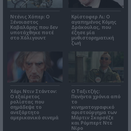
Ντένις Χόπερ: Ο
Κρίστοφερ Λι: Ο
Ξένοιαστος
αγαπημένος Κόμης
Καβαλάρης που δεν
Δράκουλας, που
υποτάχθηκε ποτέ
έζησε μία
στο Χόλιγουντ
μυθιστορηματική
ζωή
Χάρι Ντιν Στάντον:
Ο Ταξιτζής:
Ο εξαίρετος
Πενήντα χρόνια από
ρολίστας που
το
σημάδεψε το
κινηματογραφικό
ανεξάρτητο
αριστούργημα των
αμερικανικό σινεμά
Μάρτιν Σκορσέζε
και Ρόμπερτ Ντε
Νίρο