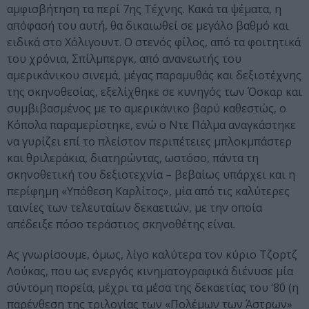
αμφισβήτηση τα περί 7ης Τέχνης. Κακά τα ψέματα, η
απόφασή του αυτή, θα δικαιωθεί σε μεγάλο βαθμό και
ειδικά στο Χόλιγουντ. Ο στενός φίλος, από τα φοιτητικά
του χρόνια, Σπίλμπεργκ, από ανανεωτής του
αμερικάνικου σινεμά, μέγας παραμυθάς και δεξιοτέχνης
της σκηνοθεσίας, εξελίχθηκε σε κυνηγός των Όσκαρ και
συμβιβασμένος με το αμερικάνικο βαρύ καθεστώς, ο
Κόπολα παραμερίστηκε, ενώ ο Ντε Πάλμα αναγκάστηκε
να γυρίζει επί το πλείστον περιπέτειες μπλοκμπάστερ
και θριλεράκια, διατηρώντας, ωστόσο, πάντα τη
σκηνοθετική του δεξιοτεχνία – βεβαίως υπάρχει και η
περίφημη «Υπόθεση Καρλίτος», μία από τις καλύτερες
ταινίες των τελευταίων δεκαετιών, με την οποία
απέδειξε πόσο τεράστιος σκηνοθέτης είναι.
Ας γνωρίσουμε, όμως, λίγο καλύτερα τον κύριο Τζορτζ
Λούκας, που ως ενεργός κινηματογραφικά διένυσε μία
σύντομη πορεία, μέχρι τα μέσα της δεκαετίας του ‘80 (η
παρένθεση της τριλογίας των «Πολέμων των Άστρων»