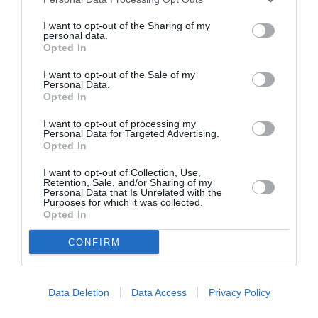
ταινίας του Σπίλμπεργκ. Όποιος κέρδιζε θα έδινε στον
άλλον το 2,5% των κερδών. Η ιστορία τον διέψευσε
I want to opt-out of the Sharing of my
πανηγυρικά. Μπορεί ο Σπίλμπεργκ να έβγαλε 40
personal data.
Opted In
εκατομμύρια δολάρια από την ταινία του φίλου του,
αλλά ο Λούκας έβαλε στην τσέπη το απίστευτο ποσό
I want to opt-out of the Sale of my
Personal Data.
του ενός δισεκατομμυρίου, καθώς «Ο Πόλεμος των
Opted In
Άστρων» του είχε κοστίσει μόλις 11 εκατομμύρια!
I want to opt-out of processing my
Πρωτοποριακά εφέ και τεχνικές
Personal Data for Targeted Advertising.
Opted In
Χρησιμοποιώντας επαναστατικές τεχνικές για την
I want to opt-out of Collection, Use,
εποχή, με τα εφέ να κάνουν πάρτι, το σενάριο, ένας
Retention, Sale, and/or Sharing of my
Personal Data that Is Unrelated with the
συνδυασμός επιστημονικής φαντασίας και έπους, ο
Purposes for which it was collected.
αντικομφορμιστής εκείνη την εποχή Λούκας θα μαγέψει
Opted In
με την έμπνευσή του και θα δημιουργήσει στρατιές
CONFIRM
θαυμαστών και κυρίως νέων, που από τότε
αποτελούσαν τη βασική δεξαμενή της εμπορικότητας
στο σινεμά. Έχοντας δίπλα του εξαιρετικούς
Data Deletion
Data Access
Privacy Policy
συνεργάτες, όπως τον
Γκίλμπερτ Τέιλορ
στη
φωτογραφία, τον
Τζον Γουίλιαμς
στη μουσική και στο