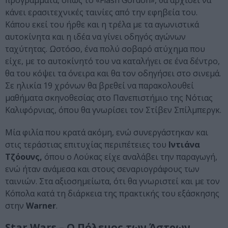
προγράμματα, όπως το «Flash Gordon», θα αρχίσει να
κάνει ερασιτεχνικές ταινίες από την εφηβεία του.
Κάπου εκεί του ήρθε και η τρέλα με τα αγωνιστικά
αυτοκίνητα και η ιδέα να γίνει οδηγός αγώνων
ταχύτητας. Ωστόσο, ένα πολύ σοβαρό ατύχημα που
είχε, με το αυτοκίνητό του να καταλήγει σε ένα δέντρο,
θα του κόψει τα όνειρα και θα τον οδηγήσει στο σινεμά.
Σε ηλικία 19 χρόνων θα βρεθεί να παρακολουθεί
μαθήματα σκηνοθεσίας στο Πανεπιστήμιο της Νότιας
Καλιφόρνιας, όπου θα γνωρίσει τον Στίβεν Σπίλμπεργκ.
Μία φιλία που κρατά ακόμη, ενώ συνεργάστηκαν και
στις τεράστιας επιτυχίας περιπέτειες του
Ιντιάνα
Τζόουνς,
όπου ο Λούκας είχε αναλάβει την παραγωγή,
ενώ ήταν ανάμεσα και στους σεναριογράφους των
ταινιών. Στα αξιοσημείωτα, ότι θα γνωριστεί και με τον
Κόπολα κατά τη διάρκεια της πρακτικής του εξάσκησης
στην
Warner
.
Star Wars – Ο Πόλεμος των Άστρων