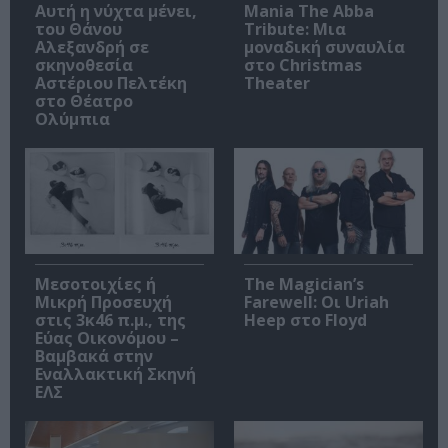
Αυτή η νύχτα μένει,
Mania The Abba
του Θάνου
Tribute: Μια
Αλεξανδρή σε
μοναδική συναυλία
σκηνοθεσία
στο Christmas
Αστέριου Πελτέκη
Theater
στο Θέατρο
Ολύμπια
Μεσοτοιχίες ή
The Magician’s
Μικρή Προσευχή
Farewell: Οι Uriah
στις 3κ46 π.μ., της
Heep στο Floyd
Εύας Οικονόμου –
Βαμβακά στην
Εναλλακτική Σκηνή
ΕΛΣ