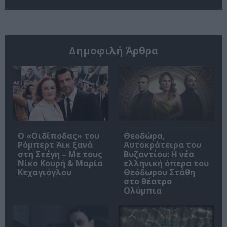
Δημοφιλή Άρθρα
O «Οιδίποδας» του
Θεοδώρα,
Ρόμπερτ Άικ ξανά
Αυτοκράτειρα του
στη Στέγη – Με τους
Βυζαντίου: Η νέα
Νίκο Κουρή & Μαρία
ελληνική όπερα του
Κεχαγιόγλου
Θεόδωρου Στάθη
στο θέατρο
Ολύμπια