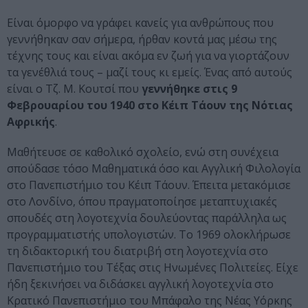
Είναι όμορφο να γράφει κανείς για ανθρώπους που
γεννήθηκαν σαν σήμερα, ήρθαν κοντά μας μέσω της
τέχνης τους και είναι ακόμα εν ζωή για να γιορτάζουν
τα γενέθλιά τους – μαζί τους κι εμείς. Ένας από αυτούς
είναι ο Τζ. Μ. Κουτσί που
γεννήθηκε στις 9
Φεβρουαρίου του 1940 στο Κέιπ Τάουν της Νότιας
Αφρικής
.
Μαθήτευσε σε καθολικό σχολείο, ενώ στη συνέχεια
σπούδασε τόσο Μαθηματικά όσο και Αγγλική Φιλολογία
στο Πανεπιστήμιο του Κέιπ Τάουν. Έπειτα μετακόμισε
στο Λονδίνο, όπου πραγματοποίησε μεταπτυχιακές
σπουδές στη λογοτεχνία δουλεύοντας παράλληλα ως
προγραμματιστής υπολογιστών. Το 1969 ολοκλήρωσε
τη διδακτορική του διατριβή στη λογοτεχνία στο
Πανεπιστήμιο του Τέξας στις Ηνωμένες Πολιτείες. Είχε
ήδη ξεκινήσει να διδάσκει αγγλική λογοτεχνία στο
Κρατικό Πανεπιστήμιο του Μπάφαλο της Νέας Υόρκης