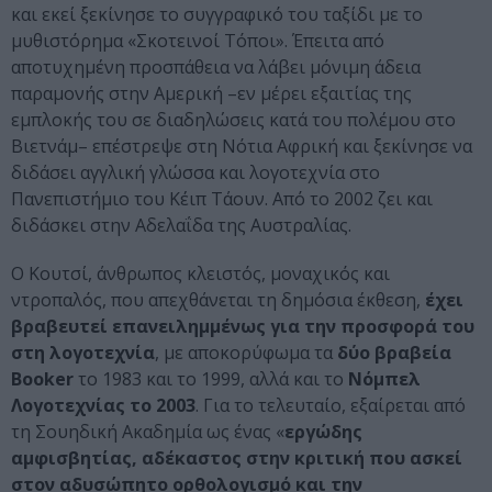
και εκεί ξεκίνησε το συγγραφικό του ταξίδι με το
μυθιστόρημα «Σκοτεινοί Τόποι». Έπειτα από
αποτυχημένη προσπάθεια να λάβει μόνιμη άδεια
παραμονής στην Αμερική –εν μέρει εξαιτίας της
εμπλοκής του σε διαδηλώσεις κατά του πολέμου στο
Βιετνάμ– επέστρεψε στη Νότια Αφρική και ξεκίνησε να
διδάσει αγγλική γλώσσα και λογοτεχνία στο
Πανεπιστήμιο του Κέιπ Τάουν. Aπό το 2002 ζει και
διδάσκει στην Αδελαΐδα της Αυστραλίας.
Ο Κουτσί, άνθρωπος κλειστός, μοναχικός και
ντροπαλός, που απεχθάνεται τη δημόσια έκθεση,
έχει
βραβευτεί επανειλημμένως για την προσφορά του
στη λογοτεχνία
, με αποκορύφωμα τα
δύο βραβεία
Booker
το 1983 και το 1999, αλλά και το
Νόμπελ
Λογοτεχνίας το 2003
. Για το τελευταίο, εξαίρεται από
τη Σουηδική Ακαδημία ως ένας «
εργώδης
αμφισβητίας, αδέκαστος στην κριτική που ασκεί
στον αδυσώπητο ορθολογισμό και την