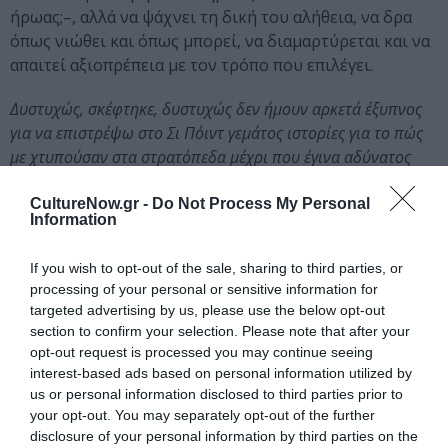
ήρωας;–, αλλά να ψάχνει τη δική του αλήθεια, να δρα
όπως νιώθει και όπως μπορεί, να διαμαρτύρεται και να
απαιτεί αξιοπρέπεια με τον τρόπο που επιλέγει.
Δυστυχώς, σκέφτηκε, δυστυχώς δεν ήμουν αρκετά έξυπνος
για να επιστρέψω στο Σι Πόιντ γεμάτος ιστορίες για το πώς
με χτυπούσαν στα στρατόπεδα μέχρι που έγινα αδύνατος
σαν στέκα και χαζός. Ημουν σιωπηλός και ηλίθιος στην
αρχή, θα ‘μαι σιωπηλός και ηλίθιος στο τέλος. Δεν υπάρχει
CultureNow.gr -
Do Not Process My Personal
Information
τίποτα να ντρέπεσαι όταν είσαι χαζός. Φυλάκιζαν τους
χαζούς πριν να φυλακίσουν οποιουσδήποτε άλλους. Τώρα
If you wish to opt-out of the sale, sharing to third parties, or
έχουν στρατόπεδα για παιδιά που οι γονείς τους το έσκασαν,
processing of your personal or sensitive information for
στρατόπεδα για ανθρώπους που κλοτσάνε και αφρίζουν από
targeted advertising by us, please use the below opt-out
το στόμα, στρατόπεδα για ανθρώπους για μεγάλα κεφάλια
section to confirm your selection. Please note that after your
και για ανθρώπους με μικρά κεφάλια, στρατόπεδα για
opt-out request is processed you may continue seeing
ανθρώπους χωρίς εμφανή μέσα συντήρησης, στρατόπεδα
interest-based ads based on personal information utilized by
us or personal information disclosed to third parties prior to
για ανθρώπους που διώχτηκαν από τη χώρα, στρατόπεδα
your opt-out. You may separately opt-out of the further
για ανθρώπους που τους βρήκαν να ζουν σε αγωγούς για τα
disclosure of your personal information by third parties on the
νερά της βροχής, στρατόπεδα για τα κορίτσια του δρόμου,