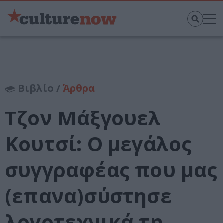
Βιβλίο /
Άρθρα
Τζον Μάξγουελ
Κουτσί: O μεγάλος
συγγραφέας που μας
(επανα)σύστησε
λογοτεχνικά τη