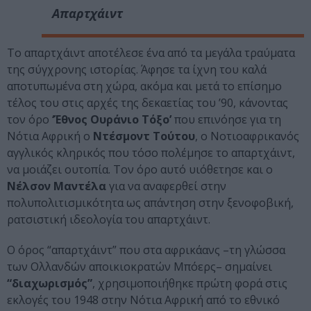
Απαρτχάιντ
To απαρτχάιντ αποτέλεσε ένα από τα μεγάλα τραύματα
της σύγχρονης ιστορίας. Άφησε τα ίχνη του καλά
αποτυπωμένα στη χώρα, ακόμα και μετά το επίσημο
τέλος του στις αρχές της δεκαετίας του ’90, κάνοντας
τον όρο
‘Έθνος Ουράνιο Τόξο’
που επινόησε για τη
Νότια Αφρική ο
Ντέσμοντ Τούτου
, ο Νοτιοαφρικανός
αγγλικός κληρικός που τόσο πολέμησε το απαρτχάιντ,
να μοιάζει ουτοπία. Τον όρο αυτό υιόθετησε και ο
Νέλσον Μαντέλα
για να αναφερθεί στην
πολυπολιτισμικότητα ως απάντηση στην ξενοφοβική,
ρατσιστική ιδεολογία του απαρτχάιντ.
Ο όρος “απαρτχάιντ” που στα αφρικάανς –τη γλώσσα
των Ολλανδών αποικιοκρατών Μπόερς– σημαίνει
“διαχωρισμός”
, χρησιμοποιήθηκε πρώτη φορά στις
εκλογές του 1948 στην Νότια Αφρική από το εθνικό