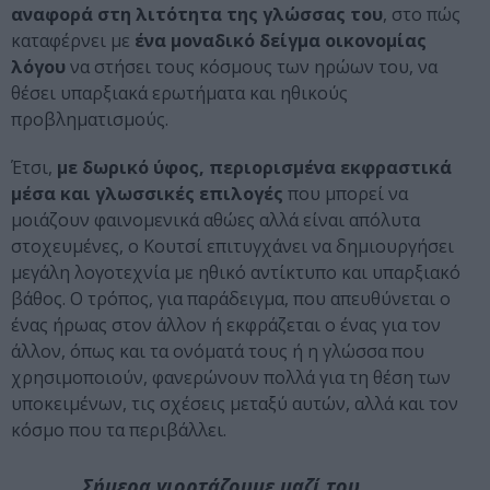
αναφορά στη λιτότητα της γλώσσας του
, στο πώς
καταφέρνει με
ένα μοναδικό δείγμα οικονομίας
λόγου
να στήσει τους κόσμους των ηρώων του, να
θέσει υπαρξιακά ερωτήματα και ηθικούς
προβληματισμούς.
Έτσι,
με δωρικό ύφος, περιορισμένα εκφραστικά
μέσα και γλωσσικές επιλογές
που μπορεί να
μοιάζουν φαινομενικά αθώες αλλά είναι απόλυτα
στοχευμένες, ο Κουτσί επιτυγχάνει να δημιουργήσει
μεγάλη λογοτεχνία με ηθικό αντίκτυπο και υπαρξιακό
βάθος. Ο τρόπος, για παράδειγμα, που απευθύνεται ο
ένας ήρωας στον άλλον ή εκφράζεται ο ένας για τον
άλλον, όπως και τα ονόματά τους ή η γλώσσα που
χρησιμοποιούν, φανερώνουν πολλά για τη θέση των
υποκειμένων, τις σχέσεις μεταξύ αυτών, αλλά και τον
κόσμο που τα περιβάλλει.
Σήμερα γιορτάζουμε μαζί του