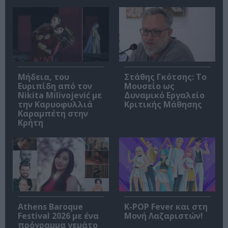
Μήδεια, του
Στάθης Γκότσης: Το
Ευριπίδη από τον
Μουσείο ως
Nikita Milivojević με
Δυναμικό Εργαλείο
την Καρυοφυλλιά
Κριτικής Μάθησης
Καραμπέτη στην
Κρήτη
Athens Baroque
K-POP Fever και στη
Festival 2026 με ένα
Μονή Λαζαριστών!
πρόγραμμα γεμάτο