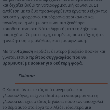
και διχάζει βαθιά τη νοτιοαφρικανική κοινωνία. Σε
αντίθεση με τα δύο προαναφερθέντα έργα που είχαν πιο
ρευστό χωροχρόνο, ταυτόχρονα αφρικανικό και
παγκόσμιο, η «Ατίμωση» είναι πιο ξεκάθαρα
τοποθετημένη στη Νότια Αφρική μετά τη λήξη του
απαρτχάιντ. Σε μια εποχή, επομένως, που στόχος ήταν
η αναζήτηση της αλήθειας και η συμφιλίωση.
Με την
Ατίμωση
κερδίζει δεύτερο βραβείο Booker και
γίνεται έτσι
ο πρώτος συγγραφέας που θα
βραβευτεί με Booker για δεύτερη φορά.
Γλώσσα
O Koυτσί, όντας εκτός από συγγραφέας και
γλωσσολόγος, δείχνει ιδιαίτερο ενδιαφέρον για τη
γλώσσα και έχει ο ίδιος δηλώσει πόσο τον απασχολεί
το θέμα αυτό στα έργα του. Aξίζει ιδιαίτερα
μια