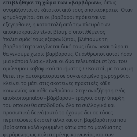
επιβλήθηκε τη χώρα των «βαρβάρων»
, όπως
ονομάζονται οι κάτοικοι από τους αποικιοκράτες. Όταν
φημολογείται ότι οι βάρβαροι πρόκειται να
εξεγερθούν, η καταστολή από την πλευρά των
αποικιοκρατών είναι βίαιη, ο υποτιθέμενος
‘πολιτισμός’ τους εξαφανίζεται, βλέπουμε τη
βαρβαρότητα να γίνεται δικό τους ίδιον. «Και τώρα τι
θα γενούμε χωρίς βαρβάρους. Οι άνθρωποι αυτοί ήσαν
μια κάποια λύσις» είναι οι δύο τελευταίοι στίχοι του
ομώνυμου καβαφικού ποιήματος. Ο Κουτσί, με το να μη
θέτει την αυτοκρατορία σε συγκεκριμένο χωροχρόνο,
κλείνει το μάτι στις σκοτεινές πρακτικές κάθε
κοινωνίας και κάθε ανθρώπου. Στην αναζήτηση ενός
αποδιοπομπαίου –βάρβαρου– τράγου, στην ύπαρξη
του οποίου θα αποδοθούν όλα τα συλλογικά και
προσωπικά δεινά (αυτό το έχουμε δει σε τόσες
περιπτώσεις έκτοτε)· αλλά και στη βαρβαρότητα που
βρίσκεται καλά κρυμμένη κάτω από το μανδύα της
φερόμενης ως πολιτισμένης κοινωνίας και των