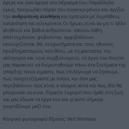
έφερε και όσα άφησε στο πέρασμά του. Παράλληλα
όμως, προχωράει πέραν του συγκεκριμένου και αγγίζει
την
ανθρώπινη συνθήκη
και εμπειρία με συμπάθεια,
κατανόηση και ειλικρίνεια. Οι ήρωες είναι αν μη τι άλλο
αληθινοί και βαθιά ανθρώπινοι: κάνουν λάθη,
αποτυγχάνουν, φοβούνται, αμφιβάλλουν,
εκνευρίζονται. Με τα ερωτήματα και τους ηθικούς
προβληματισμούς που θέτει, με τη φαντασία, την
αλληγορία και τους συμβολισμούς, το έργο του Κουτσί
μας παρακινεί να διερωτηθούμε πάνω στα ζητήματα της
ύπαρξης: ποιοι είμαστε, πώς επιλέγουμε να ζήσουμε,
πώς συσχετιζόμαστε με όσους και όσα μας
περιβάλλουν· πώς είναι ο κόσμος αλλά και πώς (δε) θα
μπορούσε να είναι. Είμαστε τυχεροί που ήρθε στη ζωή
και μας έδωσε τα έργα του και γι’αυτό σήμερα
γιορτάζουμε μαζί του.
Κεντρική φωτογραφία θέματος: Bert Nienhaus