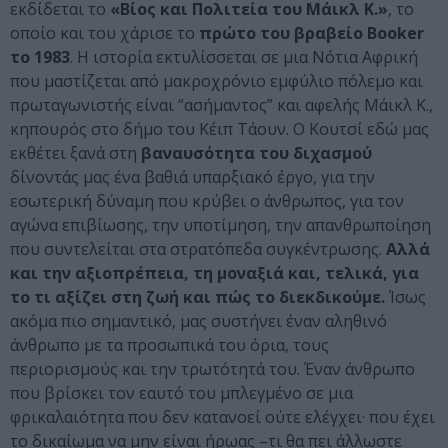
εκδίδεται το
«Βίος και Πολιτεία του Μάικλ Κ.»
, το
οποίο και του χάρισε το
πρώτο του βραβείο Booker
το 1983
. Η ιστορία εκτυλίσσεται σε μια Νότια Αφρική
που μαστίζεται από μακροχρόνιο εμφύλιο πόλεμο και
πρωταγωνιστής είναι “ασήμαντος” και αφελής Μάικλ Κ.,
κηπουρός στο δήμο του Κέιπ Τάουν. Ο Κουτσί εδώ μας
εκθέτει ξανά στη
βαναυσότητα του διχασμού
δίνοντάς μας ένα βαθιά υπαρξιακό έργο, για την
εσωτερική δύναμη που κρύβει ο άνθρωπος, για τον
αγώνα επιβίωσης, την υποτίμηση, την απανθρωποίηση
που συντελείται στα στρατόπεδα συγκέντρωσης.
Αλλά
και την αξιοπρέπεια, τη μοναξιά και, τελικά, για
το τι αξίζει στη ζωή και πώς το διεκδικούμε.
Ίσως
ακόμα πιο σημαντικό, μας συστήνει έναν αληθινό
άνθρωπο με τα προσωπικά του όρια, τους
περιορισμούς και την τρωτότητά του. Έναν άνθρωπο
που βρίσκει τον εαυτό του μπλεγμένο σε μια
φρικαλαιότητα που δεν κατανοεί ούτε ελέγχει· που έχει
το δικαίωμα να μην είναι ήρωας –τι θα πει άλλωστε