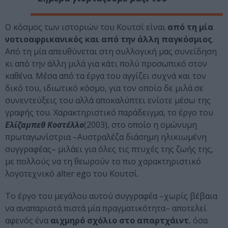
Ο κόσμος των ιστοριών του Κουτσί είναι
από τη μία
νοτιοαφρικανικός και από την άλλη παγκόσμιος
.
Από τη μία απευθύνεται στη συλλογική μας συνείδηση
κι από την άλλη μιλά για κάτι πολύ προσωπικό στον
καθένα. Μέσα από τα έργα του αγγίζει συχνά και τον
δικό του, ιδιωτικό κόσμο, για τον οποίο δε μιλά σε
συνεντεύξεις του αλλά αποκαλύπτει ενίοτε μέσω της
γραφής του. Χαρακτηριστικό παράδειγμα, το έργο του
Ελίζαμπεθ Κοστέλλο
(2003), στο οποίο η ομώνυμη
πρωταγωνίστρια –Αυστραλέζα διάσημη ηλικιωμένη
συγγραφέας– μιλάει για όλες τις πτυχές της ζωής της,
με πολλούς να τη θεωρούν το πιο χαρακτηριστικό
λογοτεχνικό alter ego του Κουτσί.
Το έργο του μεγάλου αυτού συγγραφέα –χωρίς βέβαια
να αναπαριστά πιστά μία πραγματικότητα– αποτελεί
αφενός ένα
αιχμηρό σχόλιο στο απαρτχάιντ
, όσα