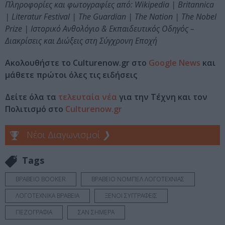
Πληροφορίες και φωτογραφίες από: Wikipedia | Britannica
| Literatur Festival | The Guardian | The Nation | The Nobel
Prize | Ιστορικό Ανθολόγιο & Εκπαιδευτικός Οδηγός –
Διακρίσεις και Διώξεις στη Σύγχρονη Εποχή
Ακολουθήστε το Culturenow.gr στο
Google News
και
μάθετε πρώτοι όλες τις ειδήσεις
Δείτε όλα τα
τελευταία νέα
για την Τέχνη και τον
Πολιτισμό στο
Culturenow.gr
Νέοι Διαγωνισμοί
❯
Tags
ΒΡΑΒΕΙΟ BOOKER
ΒΡΑΒΕΙΟ ΝΟΜΠΕΛ ΛΟΓΟΤΕΧΝΙΑΣ
ΛΟΓΟΤΕΧΝΙΚΑ ΒΡΑΒΕΙΑ
ΞΕΝΟΙ ΣΥΓΓΡΑΦΕΙΣ
ΠΕΖΟΓΡΑΦΙΑ
ΣΑΝ ΣΗΜΕΡΑ