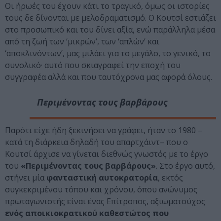
Οι ήρωές του έχουν κάτι το τραγικό, όμως οι ιστορίες
τους δε δίνονται με μελοδραματισμό. Ο Κουτσί εστιάζει
στο προσωπικό και του δίνει αξία, ενώ παράλληλα μέσα
από τη ζωή των ‘μικρών’, των ‘απλών’ και
‘αποκλινόντων’, μας μιλάει για το μεγάλο, το γενικό, το
συνολικό· αυτό που σκιαγραφεί την εποχή του
συγγραφέα αλλά και που ταυτόχρονα μας αφορά όλους.
Περιμένοντας τους βαρβάρους
Παρότι είχε ήδη ξεκινήσει να γράφει, ήταν το 1980 –
κατά τη διάρκεια δηλαδή του απαρτχάιντ– που ο
Κουτσί άρχισε να γίνεται διεθνώς γνωστός με το έργο
του
«Περιμένοντας τους βαρβάρους»
. Στο έργο αυτό,
στήνει μία
φανταστική αυτοκρατορία
, εκτός
συγκεκριμένου τόπου και χρόνου, όπου ανώνυμος
πρωταγωνιστής είναι ένας Επίτροπος, αξιωματούχος
ενός αποικιοκρατικού καθεστώτος που