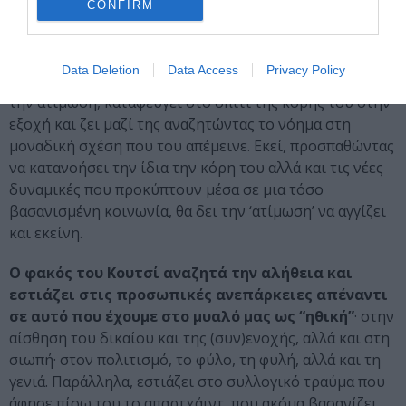
CONFIRM
ιστορία ενός πενηνταδυάχρονου καθηγητή
που
ύστερα από ερωτική σχέση που συνάπτει με φοιτήτριά
του, απομακρύνεται από το πανεπιστήμιο και
Data Deletion
Data Access
Privacy Policy
απομονώνεται από τον περίγυρό του. Έπειτα από αυτήν
την ατίμωση, καταφεύγει στο σπίτι της κόρης του στην
εξοχή και ζει μαζί της αναζητώντας το νόημα στη
μοναδική σχέση που του απέμεινε. Εκεί, προσπαθώντας
να κατανοήσει την ίδια την κόρη του αλλά και τις νέες
δυναμικές που προκύπτουν μέσα σε μια τόσο
βασανισμένη κοινωνία, θα δει την ‘ατίμωση’ να αγγίζει
και εκείνη.
Ο φακός του Κουτσί αναζητά την αλήθεια και
εστιάζει στις προσωπικές ανεπάρκειες απέναντι
σε αυτό που έχουμε στο μυαλό μας ως “ηθική”
· στην
αίσθηση του δικαίου και της (συν)ενοχής, αλλά και στη
σιωπή· στον πολιτισμό, το φύλο, τη φυλή, αλλά και τη
γενιά. Παράλληλα, εστιάζει στο συλλογικό τραύμα που
άφησε πίσω του το απαρτχάιντ, που ακόμα βασανίζει