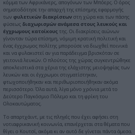
κόμμα των Αφρικάνερς, απογόνων των Μπόερς. Ο όρος
σηματοδότησε την απαρχή της επίσημης εφαρμογής
των
φυλετικών διακρίσεων
στη χώρα και των πάσης
φύσεως
διαχωρισμών ανάμεσα στους λευκούς και
έγχρωμους κατοίκους
της. Οι διακρίσεις αιώνων
γίνονταν τώρα επίσημη, νόμιμη κρατική πολιτική και
ένας έγχρωμος πολίτης μπορούσε να διωχθεί ποινικά
και να φυλακιστεί αν για παράδειγμα βρισκόταν σε
γειτονιά λευκών. Ο πλούτος της χώρας συγκεντρώθηκε
αποκλειστικά στα χέρια της ελάχιστης μειοψηφίας των
λευκών και οι έγχρωμοι στιγματίστηκαν,
φτωχοποιήθηκαν και περιθωριοποιήθηκαν ακόμα
περισσότερο. Όλα αυτά, λίγα μόνο χρόνια μετά το
Δεύτερο Παγκόσμιο Πόλεμο και τη φρίκη του
Ολοκαυτώματος.
Το απαρτχάιντ, με τις πληγές που έχει αφήσει στη
νοτιαφρικανική κοινωνία, επανέρχεται στα θέματα που
θίγει ο Κουτσί, ακόμα κι αν αυτό δε γίνεται πάντα άμεσα.