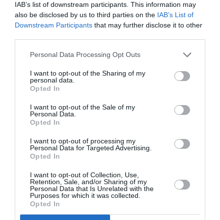
IAB’s list of downstream participants. This information may
στρατόπεδα για ανθρώπους που δεν μπορούν να
also be disclosed by us to third parties on the
IAB’s List of
προσθέσουν δύο και δύο, στρατόπεδα για ανθρώπους που
Downstream Participants
that may further disclose it to other
ζουν στα βουνά και ανατινάζουν γέφυρες μες στη νύχτα.
third parties.
Ισως η αλήθεια να είναι ότι είναι αρκετό να κρατιέσαι έξω
Personal Data Processing Opt Outs
από τα στρατόπεδα, έξω απ’ όλα τα στρατόπεδα συγχρόνως.
Ισως αυτό να ‘ναι μεγάλο κατόρθωμα για την ώρα. Πόσοι
I want to opt-out of the Sharing of my
άνθρωποι έχουν απομείνει που δεν είναι ούτε φυλακισμένοι
personal data.
Opted In
ούτε στέκονται σκοπιά σε κάποια πύλη; Γλίτωσα από τα
στρατόπεδα? ίσως, αν κρύβομαι, να γλιτώσω και από τη
I want to opt-out of the Sale of my
Personal Data.
φιλανθρωπία»
. (Απόσπασμα από το
«Βίος και πολιτεία
Opted In
του Μάικλ K.»
, εκδόσεις «Νεφέλη», μετάφραση Αννα
Κοτζιά.)
I want to opt-out of processing my
Personal Data for Targeted Advertising.
Opted In
Ατίμωση
I want to opt-out of Collection, Use,
Retention, Sale, and/or Sharing of my
Personal Data that Is Unrelated with the
Το 1999, στη μετά το απαρτχάιντ πια εποχή,
Purposes for which it was collected.
δημοσιεύεται η «Ατίμωση», κατά πολλούς το καλύτερο
Opted In
έργο του.
Eδώ ο Κουτσί επικεντρώνεται στην