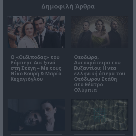
Δημοφιλή Άρθρα
O «Οιδίποδας» του
Θεοδώρα,
Ρόμπερτ Άικ ξανά
Αυτοκράτειρα του
στη Στέγη – Με τους
Βυζαντίου: Η νέα
Νίκο Κουρή & Μαρία
ελληνική όπερα του
Κεχαγιόγλου
Θεόδωρου Στάθη
στο θέατρο
Ολύμπια