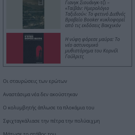
Γιανγκ Σιουάνγκ-τζι –
«Ταϊβάν: Ημερολόγιο
Ταξιδιού»: Το φετινό Διεθνές
Βραβείο Booker κυκλοφορεί
από τις εκδόσεις Βακχικόν
Η νύφη φόρεσε μαύρα: Το
νέο αστυνομικό
μυθιστόρημα του Κορνέλ
Γούλριτς
Οι σταυρώσεις των ερώτων
Αναστάσιμα νέα δεν ακούστηκαν
Ο κολυμβητής άπλωσε τα πλοκάμια του
Σφιχταγκάλιασε την πέτρα την πολύαιχμη
Μάτωσε το στήθος του