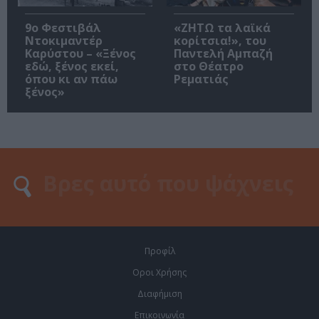
9ο Φεστιβάλ
«ΖΗΤΩ τα λαϊκά
Ντοκιμαντέρ
κορίτσια!», του
Καρύστου – «Ξένος
Παντελή Αμπαζή
εδώ, ξένος εκεί,
στο Θέατρο
όπου κι αν πάω
Ρεματιάς
ξένος»
Προφίλ
Οροι Χρήσης
Διαφήμιση
Επικοινωνία