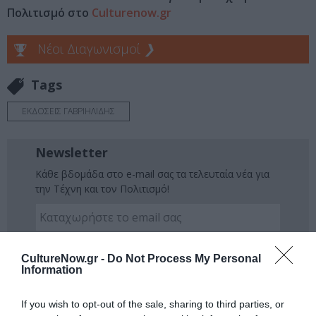
Πολιτισμό στο
Culturenow.gr
Νέοι Διαγωνισμοί
❯
Tags
ΕΚΔΟΣΕΙΣ ΓΑΒΡΙΗΛΙΔΗΣ
Newsletter
Κάθε βδομάδα στο e-mail σας τα τελευταία νέα για
την Τέχνη και τον Πολιτισμό!
CultureNow.gr -
Do Not Process My Personal
Information
Ακολουθήστε το Culturenow.gr
If you wish to opt-out of the sale, sharing to third parties, or