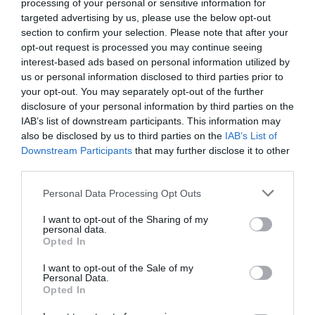
processing of your personal or sensitive information for
targeted advertising by us, please use the below opt-out
section to confirm your selection. Please note that after your
Σχετικά Άρθρα
opt-out request is processed you may continue seeing
interest-based ads based on personal information utilized by
us or personal information disclosed to third parties prior to
your opt-out. You may separately opt-out of the further
disclosure of your personal information by third parties on the
IAB’s list of downstream participants. This information may
also be disclosed by us to third parties on the
IAB’s List of
Downstream Participants
that may further disclose it to other
Η μακρά λίστα με
Έκθεση Βιβλίου
third parties.
τις υποψηφιότητες
2026 στο Ναύπλιο
για το Βραβείο
Personal Data Processing Opt Outs
Booker 2026
I want to opt-out of the Sharing of my
personal data.
Opted In
I want to opt-out of the Sale of my
Personal Data.
Opted In