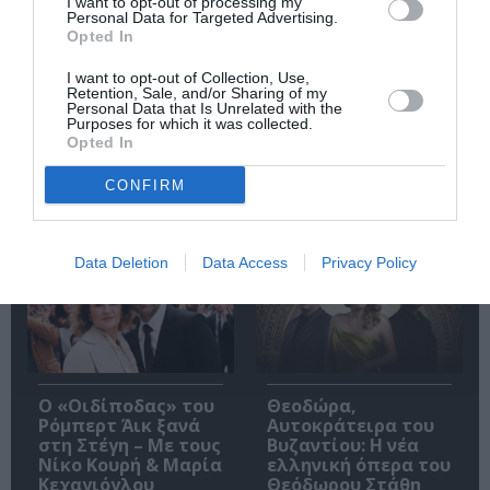
«Παρεμποδίζοντας
Σπύρος Κακατσάκης
I want to opt-out of processing my
Personal Data for Targeted Advertising.
την αποστασία,
– Ανακρίνοντας το
Opted In
Ιουλιανά 1965»:
Σκοτάδι:
Παρουσίαση του
Παρουσίαση του
I want to opt-out of Collection, Use,
βιβλίου στο
βιβλίου στα Public
Retention, Sale, and/or Sharing of my
Μεταξουργείο
Συντάγματος
Personal Data that Is Unrelated with the
Purposes for which it was collected.
Opted In
CONFIRM
Δημοφιλή Άρθρα
Data Deletion
Data Access
Privacy Policy
O «Οιδίποδας» του
Θεοδώρα,
Ρόμπερτ Άικ ξανά
Αυτοκράτειρα του
στη Στέγη – Με τους
Βυζαντίου: Η νέα
Νίκο Κουρή & Μαρία
ελληνική όπερα του
Κεχαγιόγλου
Θεόδωρου Στάθη