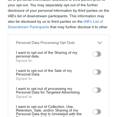
your opt-out. You may separately opt-out of the further
9 Ιουλίου στους κινηματογράφους από την TFG
disclosure of your personal information by third parties on the
IAB’s list of downstream participants. This information may
also be disclosed by us to third parties on the
IAB’s List of
Ακολουθήστε το Culturenow.gr στο
Google News
και
Downstream Participants
that may further disclose it to other
μάθετε πρώτοι όλες τις ειδήσεις
third parties.
Δείτε όλα τα
τελευταία νέα
για την Τέχνη και τον
Personal Data Processing Opt Outs
Πολιτισμό στο
Culturenow.gr
I want to opt-out of the Sharing of my
personal data.
Νέοι Διαγωνισμοί
❯
Opted In
I want to opt-out of the Sale of my
Tags
Personal Data.
Opted In
ΔΡΑΜΑΤΙΚΗ - ΚΟΙΝΩΝΙΚΗ
ΘΡΙΛΕΡ - ΤΡΟΜΟΥ
I want to opt-out of processing my
ΝΕΕΣ ΤΑΙΝΙΕΣ - ΤΑΙΝΙΕΣ ΤΗΣ ΕΒΔΟΜΑΔΑΣ
ΞΕΝΕΣ ΤΑΙΝΙΕΣ
Personal Data for Targeted Advertising.
Opted In
ΠΕΡΙΠΕΤΕΙΑ - ΑΣΤΥΝΟΜΙΚΟ
I want to opt-out of Collection, Use,
Retention, Sale, and/or Sharing of my
Personal Data that Is Unrelated with the
Newsletter