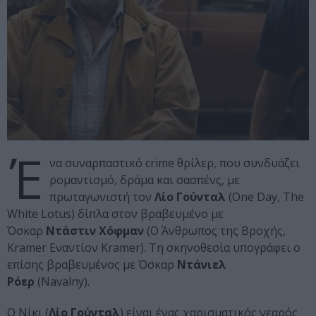
Έ
να συναρπαστικό crime θρίλερ, που συνδυάζει
ρομαντισμό, δράμα και σασπένς, με
πρωταγωνιστή τον
Λίο Γούνταλ
(One Day, The
White Lotus) δίπλα στον βραβευμένο με
Όσκαρ
Ντάστιν Χόφμαν
(Ο Άνθρωπος της Βροχής,
Kramer Εναντίον Kramer). Τη σκηνοθεσία υπογράφει ο
επίσης βραβευμένος με Όσκαρ
Ντάνιελ
Ρόερ
(Navalny).
Ο Νίκι (
Λίο Γούνταλ
) είναι ένας χαρισματικός νεαρός