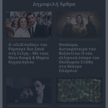
Δημοφιλή Άρθρα
O «Οιδίποδας» του
Θεοδώρα,
Ρόμπερτ Άικ ξανά
Αυτοκράτειρα του
στη Στέγη – Με τους
Βυζαντίου: Η νέα
Νίκο Κουρή & Μαρία
ελληνική όπερα του
Κεχαγιόγλου
Θεόδωρου Στάθη
στο θέατρο
Ολύμπια