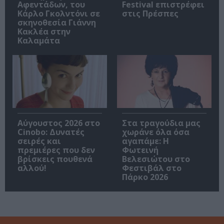
Αφεντάδων, του
Festival επιστρέφει
Κάρλο Γκολντόνι σε
στις Πρέσπες
σκηνοθεσία Γιάννη
Κακλέα στην
Καλαμάτα
Αύγουστος 2026 στο
Στα τραγούδια μας
Cinobo: Δυνατές
χωράνε όλα όσα
σειρές και
αγαπάμε: Η
πρεμιέρες που δεν
Φωτεινή
βρίσκεις πουθενά
Βελεσιώτου στο
αλλού!
Φεστιβάλ στο
Πάρκο 2026