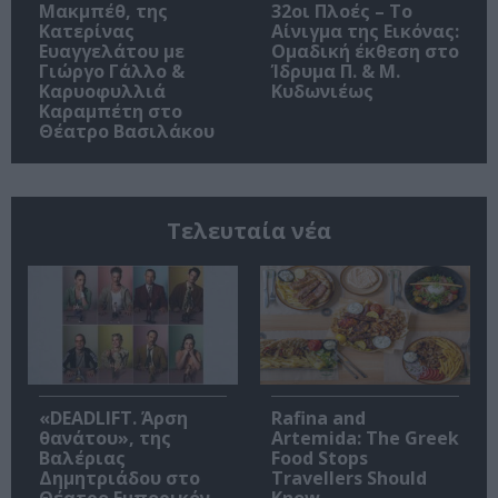
Μακμπέθ, της
32οι Πλοές – Το
Κατερίνας
Αίνιγμα της Εικόνας:
Ευαγγελάτου με
Ομαδική έκθεση στο
Γιώργο Γάλλο &
Ίδρυμα Π. & Μ.
Καρυοφυλλιά
Κυδωνιέως
Καραμπέτη στο
Θέατρο Βασιλάκου
Τελευταία νέα
«DEADLIFT. Άρση
Rafina and
θανάτου», της
Artemida: The Greek
Βαλέριας
Food Stops
Δημητριάδου στο
Travellers Should
Θέατρο Εμπορικόν
Know