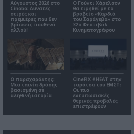
Αύγουστος 2026 στο
Ο Γούντι Χάρελσον
Cinobo: Δυνατές
θα τιμηθεί με το
σειρές και
βραβείο «Καρδιά
πρεμιέρες που δεν
του Σαράγεβο» στο
βρίσκεις πουθενά
32ο Φεστιβάλ
αλλού!
Κινηματογράφου
Ο παραχαράκτης:
CineFIX #ΗΕΑΤ στην
Μια ταινία δράσης
ταράτσα του ΕΜΣΤ:
βασισμένη σε
Οι πιο
αληθινή ιστορία
εντυπωσιακές
θερινές προβολές
επιστρέφουν