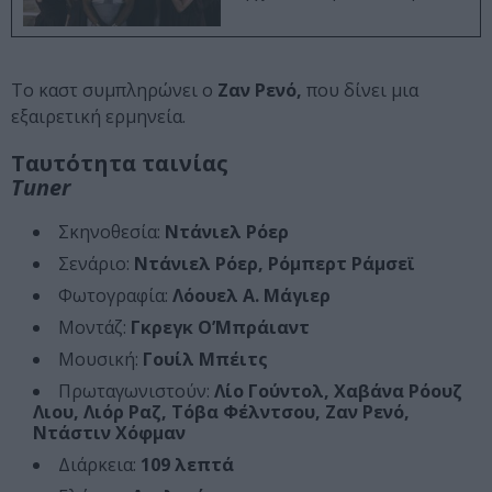
Το καστ συμπληρώνει ο
Ζαν Ρενό,
που δίνει μια
εξαιρετική ερμηνεία.
Ταυτότητα ταινίας
Tuner
Σκηνοθεσία:
Ντάνιελ Ρόερ
Σενάριο:
Ντάνιελ Ρόερ, Ρόμπερτ Ράμσεϊ
Φωτογραφία:
Λόουελ Α. Μάγιερ
Μοντάζ:
Γκρεγκ Ο’Μπράιαντ
Μουσική:
Γουίλ Μπέιτς
Πρωταγωνιστούν:
Λίο Γούντολ, Χαβάνα Ρόουζ
Λιου, Λιόρ Ραζ, Τόβα Φέλντσου, Ζαν Ρενό,
Ντάστιν Χόφμαν
Διάρκεια:
109 λεπτά