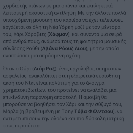
χορδιστής πιάνων με μια σπάνια και εκπληκτικά
λεπτομερή ακουστική αντίληψη. Με την άλλοτε πολλά
υποσχόμενη μουσική του καριέρα να έχει τελειώσει,
εργάζεται σε όλη τη Νέα Υόρκη μαζί με τον μέντορά
του, Χάρι Χόροβιτς (
Χόφμαν
), και συναντά μια σειρά
από ανθρώπους, ανάμεσά τους τη φοιτήτρια μουσικής
σύνθεσης Ρούθι (
Αβάνα Ρόουζ Λιου
), με την οποία
αναπτύσσει μια απρόσμενη σχέση.
Όταν ο Ούρι (
Λιόρ Ραζ
), ένας εργολάβος υπηρεσιών
ασφαλείας, ανακαλύπτει ότι η εξαιρετικά ευαίσθητη
ακοή του Νίκι είναι πολύτιμη για το άνοιγμα
χρηματοκιβωτίων, του προτείνει να αναλάβει μια
επικίνδυνη παράνομη αποστολή. Η αμοιβή θα
μπορούσε να βοηθήσει τον Χάρι και την σύζυγό του,
Μάρλα (η βραβευμένη με Tony
Τόβα Φέλντσου
), να
αντιμετωπίσουν την ολοένα και πιο δύσκολη ιατρική
τους περιπέτεια.