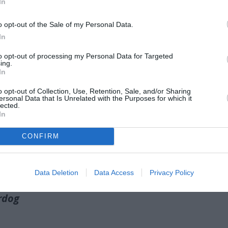
In
o opt-out of the Sale of my Personal Data.
In
to opt-out of processing my Personal Data for Targeted
ing.
In
o opt-out of Collection, Use, Retention, Sale, and/or Sharing
του Πούντι, ο Τσάρλι χάνει την δόξα του και καταδικάζετ
ersonal Data that Is Unrelated with the Purposes for which it
φτει σε βαθιά κατάθλιψη, εγκαταλείποντας τις ηρωικές το
lected.
In
σία. Αλλά με τη μοίρα του κόσμου να κρέμεται από μια κλ
CONFIRM
 ο Σούπερ-Σκύλος πρέπει να σηκωθεί ξανά, να νικήσει τον 
Data Deletion
Data Access
Privacy Policy
rdog