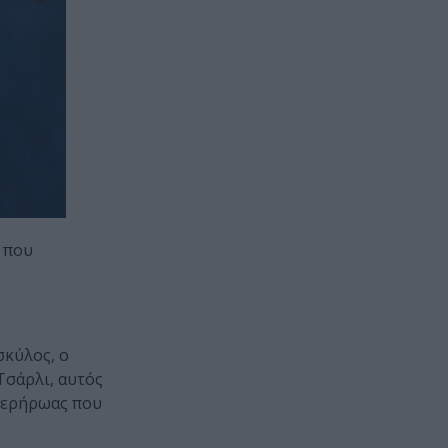
α που
σκύλος, ο
Τσάρλι, αυτός
υπερήρωας που