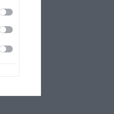
αι σε
υ
ωστή, ο
Πούντι και να