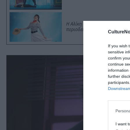
Η Αλίκη στη χώρα των ψαριών,
περιοδεία
CultureNo
If you wish 
sensitive in
confirm you
continue se
information 
further disc
participants
Downstream 
Persona
I want t