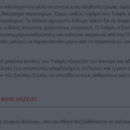
ν καλύτερό του φίλο να γίνεται ένας αληθινός ήρωας, σώζ
 θαυμασμό παγκοσμίως. Όμως, καθώς η φήμη του Τσάρλι ε
 περιθώριο. Το άλλοτε αχώριστο δίδυμο πλέον ζει σε διαφ
, ο άλλος πετώντας ψηλά στους ουρανούς. Ο Τσάρλι ο Σο
 εκατομμύρια ανθρώπους και καλείται ακόμα και από την Π
Ντάνι μπορεί να παρακολουθεί μόνο από το παρασκήνιο, ν
 Η ραγδαία άνοδος του Τσάρλι εξοργίζει τον πονηρό και α
ς δικές του απίστευτες υπερδυνάμεις. O Πούντι και η γατο
υν τον Σούπερ-Σκύλο, να υποτάξουν τους ανθρώπους και ν
ΜΗΝ ΧΑΣΕΙΣ!
ης Κούφιας Βελόνας», από την Αθηνά Χατζηαθανασίου σε καλοκα