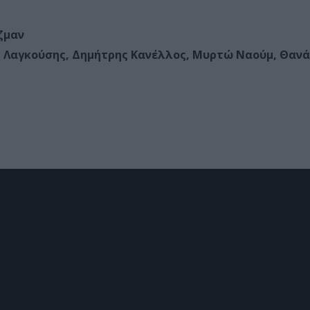
τζμαν
 Λαγκούσης, Δημήτρης Κανέλλος, Μυρτώ Ναούμ, Θαν