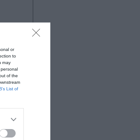
καιρινή
sonal or
ection to
ou may
 personal
out of the
 downstream
B’s List of