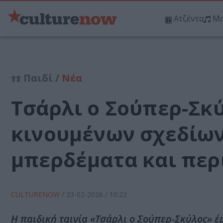
Ατζέντα
Μο
Παιδί /
Νέα
Τσάρλι ο Σούπερ-Σκύ
κινουμένων σχεδίων
μπερδέματα και περ
CULTURENOW
/
23-02-2026
/ 10:22
Η παιδική ταινία «Τσάρλι ο Σούπερ-Σκύλος» έ