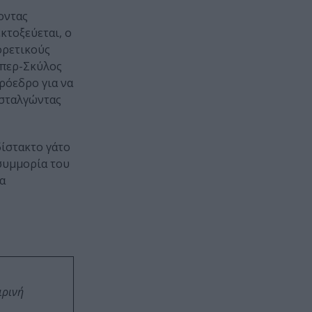
οντας
κτοξεύεται, ο
ορετικούς
ύπερ-Σκύλος
ρόεδρο για να
οσταλγώντας
δίστακτο γάτο
-συμμορία του
α
ιρινή