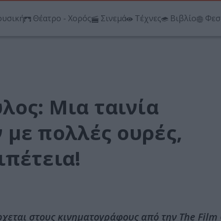
υσική
Θέατρο - Χορός
Σινεμά
Τέχνες
Βιβλίο
Φεσ
λος: Μια ταινία
 με πολλές ουρές,
ιπέτεια!
ρχεται στους κινηματογράφους από την The Film 