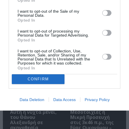
Opted In
I want to opt-out of the Sale of my
Personal Data.
Opted In
Ακολουθήστε το Culturenow.gr
I want to opt-out of processing my
Personal Data for Targeted Advertising.
Opted In
I want to opt-out of Collection, Use,
Retention, Sale, and/or Sharing of my
Personal Data that Is Unrelated with the
Σχετικά Άρθρα
Purposes for which it was collected.
Opted In
CONFIRM
Data Deletion
Data Access
Privacy Policy
Αυτή η νύχτα μένει,
Μεσοτοιχίες ή
του Θάνου
Μικρή Προσευχή
Αλεξανδρή σε
στις 3κ46 π.μ., της
σκηνοθεσία
Εύας Οικονόμου –