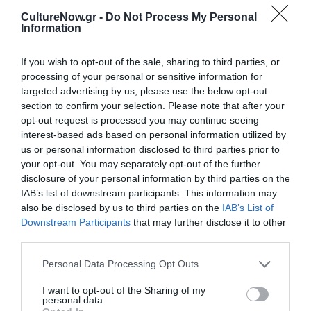
μάθετε πρώτοι όλες τις ειδήσεις
CultureNow.gr -
Do Not Process My Personal
Information
Δείτε όλα τα
τελευταία νέα
για την Τέχνη και τον
Πολιτισμό στο
Culturenow.gr
If you wish to opt-out of the sale, sharing to third parties, or
processing of your personal or sensitive information for
Νέοι Διαγωνισμοί
❯
targeted advertising by us, please use the below opt-out
section to confirm your selection. Please note that after your
opt-out request is processed you may continue seeing
Tags
interest-based ads based on personal information utilized by
us or personal information disclosed to third parties prior to
ΑΡΧΑΙΟ ΔΡΑΜΑ
ΘΕΜΗΣ ΜΟΥΜΟΥΛΙΔΗΣ
your opt-out. You may separately opt-out of the further
ΙΩΑΝΝΑ ΠΑΠΠΑ
ΛΕΝΑ ΠΑΠΑΛΗΓΟΥΡΑ
disclosure of your personal information by third parties on the
IAB’s list of downstream participants. This information may
ΛΟΥΚΙΑ ΜΙΧΑΛΟΠΟΥΛΟΥ
ΜΑΡΙΑ ΠΡΩΤΟΠΑΠΠΑ
also be disclosed by us to third parties on the
IAB’s List of
ΣΤΕΛΙΟΣ ΜΑΙΝΑΣ
ΦΙΛΑΡΕΤΗ ΚΟΜΝΗΝΟΥ
Downstream Participants
that may further disclose it to other
third parties.
Newsletter
Personal Data Processing Opt Outs
Κάθε βδομάδα στο e-mail σας τα τελευταία νέα για
I want to opt-out of the Sharing of my
την Τέχνη και τον Πολιτισμό!
personal data.