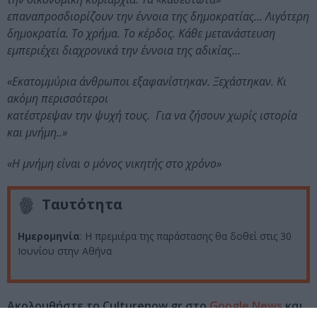
επαναπροσδιορίζουν την έννοια της δημοκρατίας… Λιγότερη
δημοκρατία. Το χρήμα. Το κέρδος. Κάθε μετανάστευση
εμπεριέχει διαχρονικά την έννοια της αδικίας…
«Εκατομμύρια άνθρωποι εξαφανίστηκαν. Ξεχάστηκαν. Κι
ακόμη περισσότεροι
κατέστρεψαν την ψυχή τους. Για να ζήσουν χωρίς ιστορία
και μνήμη..»
«Η μνήμη είναι ο μόνος νικητής στο χρόνο»
Ταυτότητα
Ημερομηνία
: Η πρεμιέρα της παράστασης θα δοθεί στις 30
Ιουνίου στην Αθήνα
Ακολουθήστε το Culturenow.gr στο
Google News
και