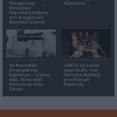
Πνευματική
Αύγουστο
Πατρίδα»:
Περιοδική έκθεση
στο Διαχρονικό
Μουσείο Αίγινας
9ο Φεστιβάλ
«ΖΗΤΩ τα λαϊκά
Ντοκιμαντέρ
κορίτσια!», του
Καρύστου – «Ξένος
Παντελή Αμπαζή
εδώ, ξένος εκεί,
στο Θέατρο
όπου κι αν πάω
Ρεματιάς
ξένος»