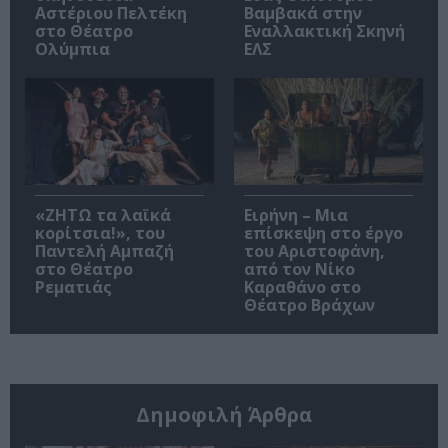
Αστέριου Πελτέκη
Βαμβακά στην
στο Θέατρο
Εναλλακτική Σκηνή
Ολύμπια
ΕΛΣ
«ΖΗΤΩ τα λαϊκά
Ειρήνη – Μια
κορίτσια!», του
επίσκεψη στο έργο
Παντελή Αμπαζή
του Αριστοφάνη,
στο Θέατρο
από τον Νίκο
Ρεματιάς
Καραθάνο στο
Θέατρο Βράχων
Δημοφιλή Άρθρα