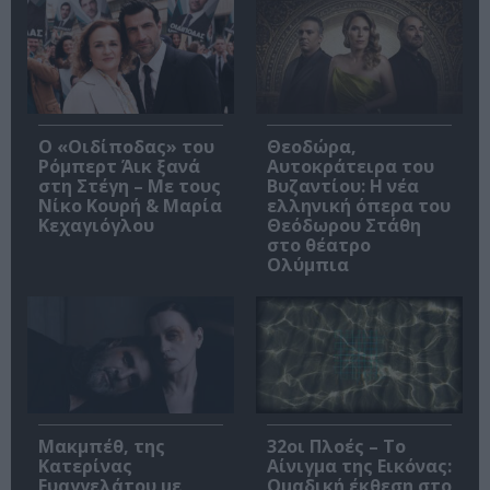
O «Οιδίποδας» του
Θεοδώρα,
Ρόμπερτ Άικ ξανά
Αυτοκράτειρα του
στη Στέγη – Με τους
Βυζαντίου: Η νέα
Νίκο Κουρή & Μαρία
ελληνική όπερα του
Κεχαγιόγλου
Θεόδωρου Στάθη
στο θέατρο
Ολύμπια
Μακμπέθ, της
32οι Πλοές – Το
Κατερίνας
Αίνιγμα της Εικόνας:
Ευαγγελάτου με
Ομαδική έκθεση στο