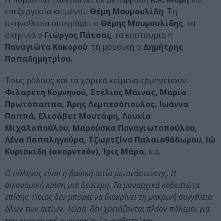
επεξεργασία κειμένου
Θέμη Μουμουλίδη
. Τη
σκηνοθεσία υπογράφει ο
Θέμης Μουμουλίδης
, τα
σκηνικά ο
Γιώργος Πάτσας
, τα κοστούμια η
Παναγιώτα Κοκορού
, τη μουσική ο
Δημήτρης
Παπαδημητρίου.
Τους ρόλους και τα χορικά κείμενα ερμηνεύουν:
Φιλαρέτη Κομνηνού, Στέλιος Μάινας, Μαρία
Πρωτόπαππα, Άρης Λεμπεσόπουλος, Ιωάννα
Παππά, Ελισάβετ Μουτάφη, Λουκία
Μιχαλοπούλου, Μαρούσκα Παναγιωτοπούλου,
Λένα Παπαληγούρα, Τζωρτζίνα Παλαιοθόδωρου, Ιώ
Κυριακίδη (ακορντεόν), Ίρις Μάρα,
κ.α.
Ο πόλεμος είναι η βασική αιτία μετανάστευσης. Η
οικονομική κρίση μια δεύτερη. Τα μοναρχικά καθεστώτα
επίσης. Ποιος δεν μπορεί να διακρίνει τη μακρινή συγγένεια
όλων των αιτίων. Τώρα, δεν χρειάζονται πλέον πόλεμοι για
την οικονομική κυριαρχία. Τα «καθεστώτα»