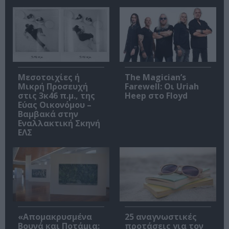
Μεσοτοιχίες ή
The Magician’s
Μικρή Προσευχή
Farewell: Οι Uriah
στις 3κ46 π.μ., της
Heep στο Floyd
Εύας Οικονόμου –
Βαμβακά στην
Εναλλακτική Σκηνή
ΕΛΣ
«Απομακρυσμένα
25 αναγνωστικές
Βουνά και Ποτάμια:
προτάσεις για τον