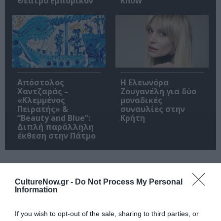
Θέατρο Εμπορικόν
Know
Απόστολος
Η Ελεωνόρα
Χαντζαράς –
Ζουγανέλη για δύο
«Κλεμμένος
μοναδικές
Πειρατής» &
συναυλίες στην
“Beauty and Blue”:
Κρήτη
Διπλή παράλληλη
έκθεση στην Πάτμο
Τέχνες /
Νέα
CultureNow.gr -
Do Not Process My Personal
Information
Τροχοί και Σώμα
If you wish to opt-out of the sale, sharing to third parties, or