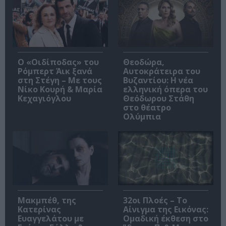
O «Οιδίποδας» του
Θεοδώρα,
Ρόμπερτ Άικ ξανά
Αυτοκράτειρα του
στη Στέγη – Με τους
Βυζαντίου: Η νέα
Νίκο Κουρή & Μαρία
ελληνική όπερα του
Κεχαγιόγλου
Θεόδωρου Στάθη
στο θέατρο
Ολύμπια
Μακμπέθ, της
32οι Πλοές – Το
Κατερίνας
Αίνιγμα της Εικόνας:
Ευαγγελάτου με
Ομαδική έκθεση στο