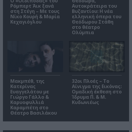
O «Οιδίποδας» του
Θεοδώρα,
Ρόμπερτ Άικ ξανά
Αυτοκράτειρα του
στη Στέγη – Με τους
Βυζαντίου: Η νέα
Νίκο Κουρή & Μαρία
ελληνική όπερα του
Κεχαγιόγλου
Θεόδωρου Στάθη
στο θέατρο
Ολύμπια
Μακμπέθ, της
32οι Πλοές – Το
Κατερίνας
Αίνιγμα της Εικόνας:
Ευαγγελάτου με
Ομαδική έκθεση στο
Γιώργο Γάλλο &
Ίδρυμα Π. & Μ.
Καρυοφυλλιά
Κυδωνιέως
Καραμπέτη στο
Θέατρο Βασιλάκου