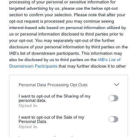
processing of your personal or sensitive information for
targeted advertising by us, please use the below opt-out
CULTURENOW
/
30-12-2008
/ 15:05
section to confirm your selection. Please note that after your
opt-out request is processed you may continue seeing
interest-based ads based on personal information utilized by
Μια ξεχωριστή έκθεση ζωγραφικής με θέμα
us or personal information disclosed to third parties prior to
τη μοτοσικλέτα, το αυτοκίνητο και τη
your opt-out. You may separately opt-out of the further
Formula1 του Κώστα Κωστούλα
disclosure of your personal information by third parties on the
IAB’s list of downstream participants. This information may
διοργανώνεται με την υποστήριξη της
also be disclosed by us to third parties on the
IAB’s List of
Νομαρχιακής Αυτοδιοίκηση
Downstream Participants
that may further disclose it to other
third parties.
Personal Data Processing Opt Outs
I want to opt-out of the Sharing of my
personal data.
Μ
Opted In
ια ξεχωριστή έκθεση ζωγραφικής με θέμα τη
I want to opt-out of the Sale of my
μοτοσικλέτα, το αυτοκίνητο και τη Formula1
Personal Data.
του Κώστα Κωστούλα διοργανώνεται με την
Opted In
υποστήριξη της Νομαρχιακής Αυτοδιοίκησης Αθηνών