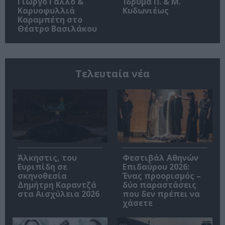
Γιώργο Γάλλο &
Ίδρυμα Π. & Μ.
Καρυοφυλλιά
Κυδωνιέως
Καραμπέτη στο
Θέατρο Βασιλάκου
Τελευταία νέα
Άλκηστις, του
Φεστιβάλ Αθηνών
Ευριπίδη σε
Επιδαύρου 2026:
σκηνοθεσία
Ένας προορισμός –
Δημήτρη Καραντζά
δύο παραστάσεις
στα Αισχύλεια 2026
που δεν πρέπει να
χάσετε