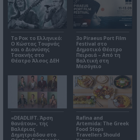
Το Ροκ το Ελληνικό:
3o Piraeus Port Film
Ο Κώστας Τουρνάς
Festival στο
και ο Διονύσης
Δημοτικό Θέατρο
Τσακνής στο
Πειραιά – Από τη
Θέατρο Άλσος ΔΕΗ
Βαλτική στη
Μεσόγειο
«DEADLIFT. Άρση
Rafina and
θανάτου», της
Artemida: The Greek
Βαλέριας
Food Stops
Δημητριάδου στο
Travellers Should