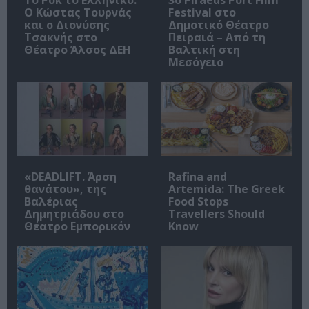
Το Ροκ το Ελληνικό:
3o Piraeus Port Film
Ο Κώστας Τουρνάς
Festival στο
και ο Διονύσης
Δημοτικό Θέατρο
Τσακνής στο
Πειραιά – Από τη
Θέατρο Άλσος ΔΕΗ
Βαλτική στη
Μεσόγειο
«DEADLIFT. Άρση
Rafina and
θανάτου», της
Artemida: The Greek
Βαλέριας
Food Stops
Δημητριάδου στο
Travellers Should
Θέατρο Εμπορικόν
Know