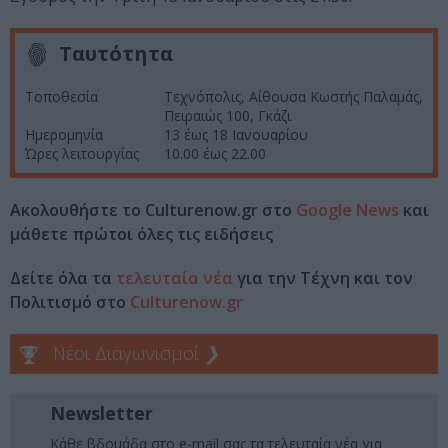
Ταυτότητα
Τοποθεσία
Τεχνόπολις, Αίθουσα Κωστής Παλαμάς,
Πειραιώς 100, Γκάζι
Ημερομηνία
13 έως 18 Ιανουαρίου
Ώρες λειτουργίας
10.00 έως 22.00
Ακολουθήστε το Culturenow.gr στο
Google News
και
μάθετε πρώτοι όλες τις ειδήσεις
Δείτε όλα τα
τελευταία νέα
για την Τέχνη και τον
Πολιτισμό στο
Culturenow.gr
Νέοι Διαγωνισμοί
❯
Newsletter
Κάθε βδομάδα στο e-mail σας τα τελευταία νέα για