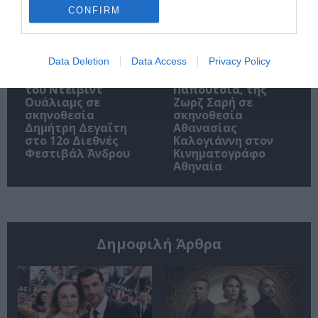
CONFIRM
Data Deletion
Data Access
Privacy Policy
O κύριος Βρομύλος,
Τα Στενά
του Ντέιβιντ
Παπούτσια, της
Ουάλιαμς σε
Ζωρζ Σαρή σε
σκηνοθεσία
σκηνοθεσία
Δημήτρη Δεγαΐτη
Αθανασίας
στο 12ο Διεθνές
Καλογιάννη στον
Φεστιβάλ Άνδρου
Κινηματογράφο
Αθηναία
Δημοφιλή Άρθρα