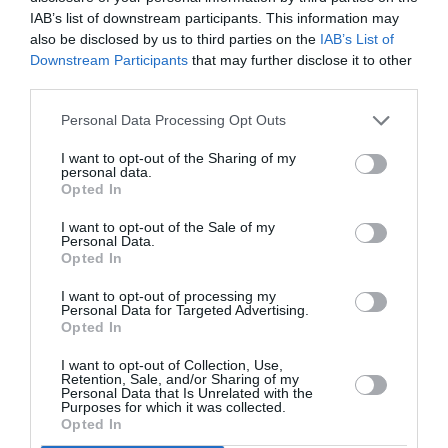
Ακολουθήστε το Culturenow.gr
IAB’s list of downstream participants. This information may
also be disclosed by us to third parties on the
IAB’s List of
Downstream Participants
that may further disclose it to other
third parties.
Personal Data Processing Opt Outs
Σχετικά Άρθρα
I want to opt-out of the Sharing of my
personal data.
Opted In
I want to opt-out of the Sale of my
Personal Data.
Opted In
I want to opt-out of processing my
Πολυάννα Το
ΚΠΙΣΝ: Park your
Personal Data for Targeted Advertising.
παιχνίδι της χαράς,
Cinema – Αύγουστος
Opted In
της Κάρμεν
2026
Ρουγγέρη στο 55ο
I want to opt-out of Collection, Use,
Φεστιβάλ Ολύμπου
Retention, Sale, and/or Sharing of my
2026
Personal Data that Is Unrelated with the
Purposes for which it was collected.
Opted In