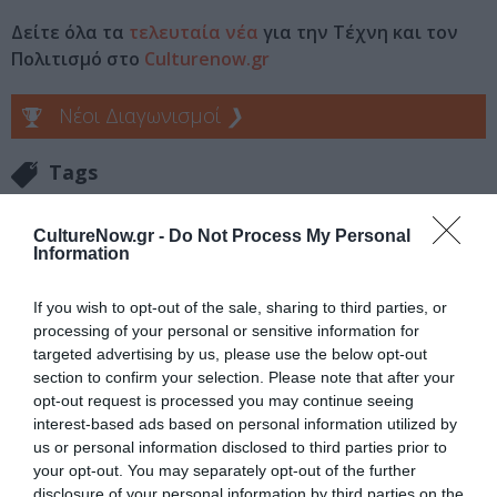
Δείτε όλα τα
τελευταία νέα
για την Τέχνη και τον
Πολιτισμό στο
Culturenow.gr
Νέοι Διαγωνισμοί
❯
Tags
ΠΑΙΔΙΚΟ ΣΙΝΕΜΑ - ΠΑΙΔΙΚΕΣ ΤΑΙΝΙΕΣ
CultureNow.gr -
Do Not Process My Personal
ΦΑΝΤΑΣΙΑΣ - ANIMATION
Information
If you wish to opt-out of the sale, sharing to third parties, or
Newsletter
processing of your personal or sensitive information for
Κάθε βδομάδα στο e-mail σας τα τελευταία νέα για
targeted advertising by us, please use the below opt-out
την Τέχνη και τον Πολιτισμό!
section to confirm your selection. Please note that after your
opt-out request is processed you may continue seeing
interest-based ads based on personal information utilized by
us or personal information disclosed to third parties prior to
your opt-out. You may separately opt-out of the further
disclosure of your personal information by third parties on the