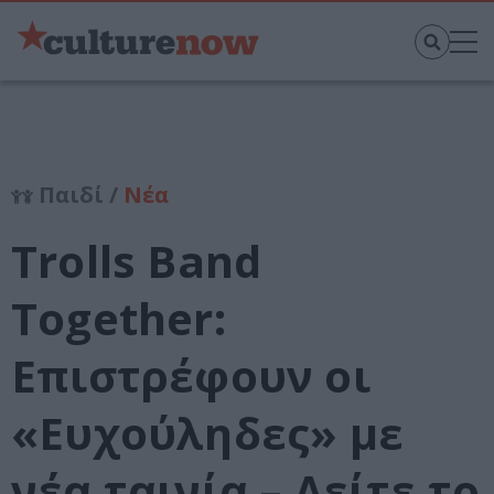
Παιδί /
Νέα
Trolls Band
Together:
Επιστρέφουν οι
«Ευχούληδες» με
νέα ταινία – Δείτε το