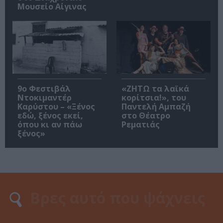
Μουσείο Αίγινας
9ο Φεστιβάλ
«ΖΗΤΩ τα λαϊκά
Ντοκιμαντέρ
κορίτσια!», του
Καρύστου – «Ξένος
Παντελή Αμπαζή
εδώ, ξένος εκεί,
στο Θέατρο
όπου κι αν πάω
Ρεματιάς
ξένος»