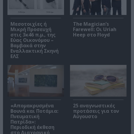
Μεσοτοιχίες ή
The Magician’s
Μικρή Προσευχή
Farewell: Οι Uriah
στις 3κ46 π.μ., της
Heep στο Floyd
Εύας Οικονόμου –
Βαμβακά στην
Εναλλακτική Σκηνή
ΕΛΣ
«Απομακρυσμένα
25 αναγνωστικές
Βουνά και Ποτάμια:
προτάσεις για τον
Πνευματική
Αύγουστο
Πατρίδα»:
Περιοδική έκθεση
στο Διαχρονικό