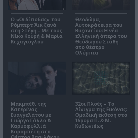
O «Οιδίποδας» του
Θεοδώρα,
Ρόμπερτ Άικ ξανά
Αυτοκράτειρα του
στη Στέγη – Με τους
Βυζαντίου: Η νέα
Νίκο Κουρή & Μαρία
ελληνική όπερα του
Κεχαγιόγλου
Θεόδωρου Στάθη
στο θέατρο
Ολύμπια
Μακμπέθ, της
32οι Πλοές – Το
Κατερίνας
Αίνιγμα της Εικόνας:
Ευαγγελάτου με
Ομαδική έκθεση στο
Γιώργο Γάλλο &
Ίδρυμα Π. & Μ.
Καρυοφυλλιά
Κυδωνιέως
Καραμπέτη στο
Θέατρο Βασιλάκου