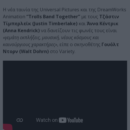
Η νέα ταινία της Universal Pictures και της DreamWorks
Animation
“Trolls Band Together”
με τους
Τζάστιν
Τίμπερλεϊκ (Justin Timberlake)
και
Άννα Κέντρικ
(Anna Kendrick)
να δανείζουν τις φωνές τους είναι
«γεμάτη εκπλήξεις, μουσική, νέους κόσμους και
καινούργιους χαρακτήρες»
, είπε ο σκηνοθέτης
Γουόλτ
Ντορν (Walt Dohrn)
στο Variety.