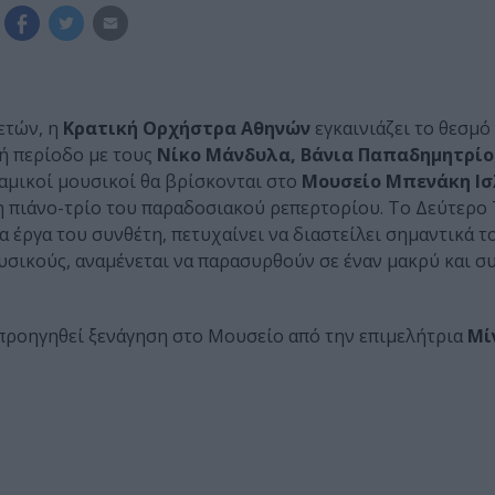
ετών, η
Κρατική Ορχήστρα Αθηνών
εγκαινιάζει το θεσμό
κή περίοδο με τους
Νίκο Μάνδυλα, Βάνια Παπαδημητρίο
ναμικοί μουσικοί θα βρίσκονται στο
Μουσείο Μπενάκη Ισ
η πιάνο-τρίο του παραδοσιακού ρεπερτορίου. Το Δεύτερο 
ρα έργα του συνθέτη, πετυχαίνει να διαστείλει σημαντικά 
ουσικούς, αναμένεται να παρασυρθούν σε έναν μακρύ και 
α προηγηθεί ξενάγηση στo Μουσείο από την επιμελήτρια
Μί