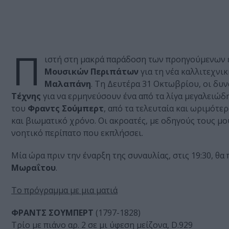
Π
ιστή στη μακρά παράδοση των προηγούμενων 
Μουσικών Περιπάτων
για τη νέα καλλιτεχνι
Μαλαπάνη
. Τη Δευτέρα 31 Οκτωβρίου, οι δυ
Τέχνης
για να ερμηνεύσουν ένα από τα λίγα μεγαλειώδ
του
Φραντς Σούμπερτ
, από τα τελευταία και ωριμότε
και βιωματικό χρόνο. Οι ακροατές, με οδηγούς τους μ
νοητικό περίπατο που εκπλήσσει.
Μία ώρα πριν την έναρξη της συναυλίας, στις 19:30, θ
Μωραΐτου
.
Το πρόγραμμα με μια ματιά
ΦΡΑΝΤΣ ΣΟΥΜΠΕΡΤ
(1797-1828)
Τρίο με πιάνο αρ. 2 σε μι ύφεση μείζονα, D.929