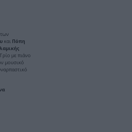
 των
υ
και
Πόπη
λαμικής
Τρίο με πιάνο
τον μουσικό
συναρπαστικό
να