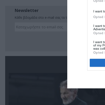
Opted 
Newsletter
I want t
Opted 
Κάθε βδομάδα στο e-mail σας τα τελευταία νέα για την Τέχ
I want 
Advertis
Opted 
Ακο
I want t
of my P
was col
Opted 
Σ