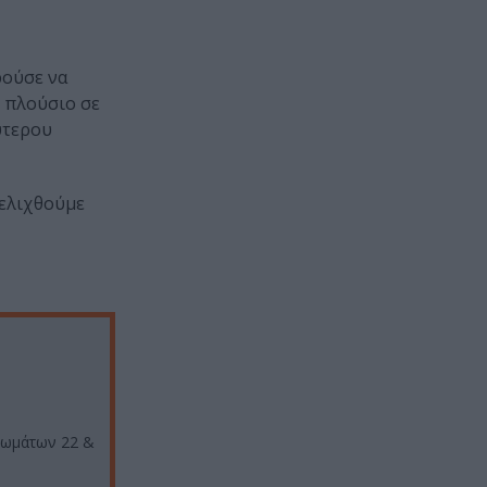
ρούσε να
, πλούσιο σε
ύτερου
ξελιχθούμε
σωμάτων 22 &