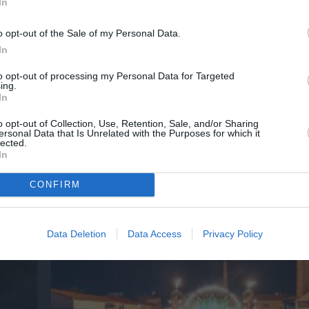
In
o opt-out of the Sale of my Personal Data.
In
νη και τον Πολιτισμό!
to opt-out of processing my Personal Data for Targeted
ing.
In
λουθήστε το Culturenow.gr
o opt-out of Collection, Use, Retention, Sale, and/or Sharing
ersonal Data that Is Unrelated with the Purposes for which it
lected.
In
χετικά Άρθρα
CONFIRM
Data Deletion
Data Access
Privacy Policy