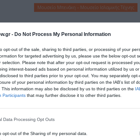
Μουσείο Μπενάκη – Μουσείο Ισλαμικής Τέχνης
w.gr -
Do Not Process My Personal Information
to opt-out of the sale, sharing to third parties, or processing of your per
formation for targeted advertising by us, please use the below opt-out s
r selection. Please note that after your opt-out request is processed y
eing interest-based ads based on personal information utilized by us or
μάθετε πρώτοι όλες τις ειδήσεις
disclosed to third parties prior to your opt-out. You may separately opt-
losure of your personal information by third parties on the IAB’s list of
ολιτισμό στο
Culturenow.gr
. This information may also be disclosed by us to third parties on the
IA
Participants
that may further disclose it to other third parties.
r
Δες
l Data Processing Opt Outs
o opt-out of the Sharing of my personal data.
ΛΙΕΣ 2022
ΦΡΑΝΤΣ ΣΟΥΜΠΕΡΤ