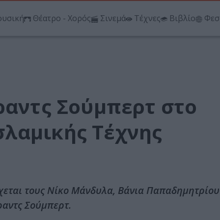
υσική
Θέατρο - Χορός
Σινεμά
Τέχνες
Βιβλίο
Φεσ
ραντς Σούμπερτ στο
λαμικής Τέχνης
χεται τους Νίκο Μάνδυλα, Βάνια Παπαδημητρίου
ραντς Σούμπερτ.