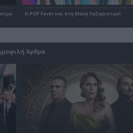
έατρο
K-POP Fever και στη Μονή Λαζαριστών!
ημοφιλή Άρθρα