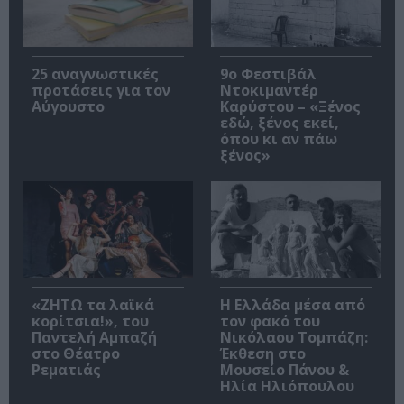
25 αναγνωστικές
9ο Φεστιβάλ
προτάσεις για τον
Ντοκιμαντέρ
Αύγουστο
Καρύστου – «Ξένος
εδώ, ξένος εκεί,
όπου κι αν πάω
ξένος»
«ΖΗΤΩ τα λαϊκά
Η Ελλάδα μέσα από
κορίτσια!», του
τον φακό του
Παντελή Αμπαζή
Νικόλαου Τομπάζη:
στο Θέατρο
Έκθεση στο
Ρεματιάς
Μουσείο Πάνου &
Ηλία Ηλιόπουλου