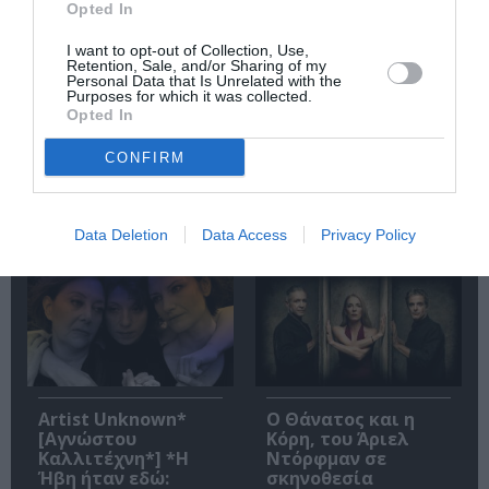
Opted In
I want to opt-out of Collection, Use,
Retention, Sale, and/or Sharing of my
Personal Data that Is Unrelated with the
Purposes for which it was collected.
Opted In
«ΖΗΤΩ τα λαϊκά
Ειρήνη – Μια
κορίτσια!», του
επίσκεψη στο έργο
CONFIRM
Παντελή Αμπαζή
του Αριστοφάνη,
στο Θέατρο
από τον Νίκο
Ρεματιάς
Καραθάνο στο
Data Deletion
Data Access
Privacy Policy
Θέατρο Βράχων
Artist Unknown*
Ο Θάνατος και η
[Αγνώστου
Κόρη, του Άριελ
Καλλιτέχνη*] *Η
Ντόρφμαν σε
Ήβη ήταν εδώ:
σκηνοθεσία