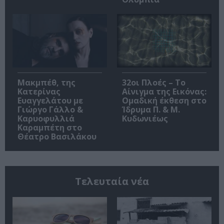
Μακμπέθ, της
32οι Πλοές – Το
Κατερίνας
Αίνιγμα της Εικόνας:
Ευαγγελάτου με
Ομαδική έκθεση στο
Γιώργο Γάλλο &
Ίδρυμα Π. & Μ.
Καρυοφυλλιά
Κυδωνιέως
Καραμπέτη στο
Θέατρο Βασιλάκου
Τελευταία νέα