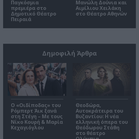
Παγκόσμια
Μανώλη Δούνια και
πρεμιέρα στο
Αιμίλιου Χειλάκη
Δημοτικό Θέατρο
στο Θέατρο Αθηνών
Πειραιά
Δημοφιλή Άρθρα
O «Οιδίποδας» του
Θεοδώρα,
Ρόμπερτ Άικ ξανά
Αυτοκράτειρα του
στη Στέγη – Με τους
Βυζαντίου: Η νέα
Νίκο Κουρή & Μαρία
ελληνική όπερα του
Κεχαγιόγλου
Θεόδωρου Στάθη
στο θέατρο
Ολύμπια