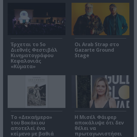
Έρχεται το 5ο
Οι Arab Strap στο
Διεθνές Φεστιβάλ
Gazarte Ground
Κινηματογράφου
Stage
Κεφαλονιάς
«Κύματα»
Το «Δεκαήμερο»
Η Μισέλ Φάιφερ
του Βοκάκιου
αποκάλυψε ότι δεν
αποτελεί ένα
θέλει να
κείμενο με βαθιά
πρωταγωνιστήσει