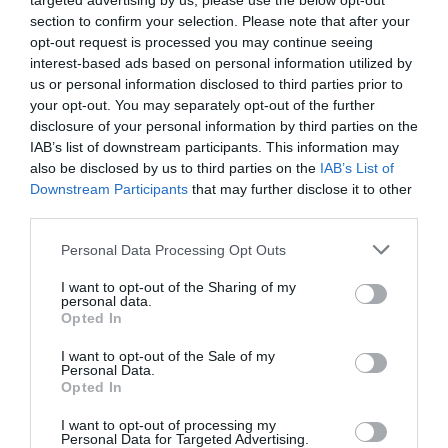
targeted advertising by us, please use the below opt-out
ΚΑΡΥΟΦΥΛΛΙΑ ΚΑΡΑΜΠΕΤΗ
ΛΟΥΚΙΑ ΜΙΧΑΛΟΠΟΥΛΟΥ
section to confirm your selection. Please note that after your
opt-out request is processed you may continue seeing
ΡΕΝΗ ΠΙΤΤΑΚΗ
interest-based ads based on personal information utilized by
us or personal information disclosed to third parties prior to
your opt-out. You may separately opt-out of the further
Newsletter
disclosure of your personal information by third parties on the
Κάθε βδομάδα στο e-mail σας τα τελευταία νέα για
IAB’s list of downstream participants. This information may
την Τέχνη και τον Πολιτισμό!
also be disclosed by us to third parties on the
IAB’s List of
Downstream Participants
that may further disclose it to other
third parties.
Personal Data Processing Opt Outs
I want to opt-out of the Sharing of my
Ακολουθήστε το Culturenow.gr
personal data.
Opted In
I want to opt-out of the Sale of my
Personal Data.
Opted In
Σχετικά Άρθρα
I want to opt-out of processing my
Personal Data for Targeted Advertising.