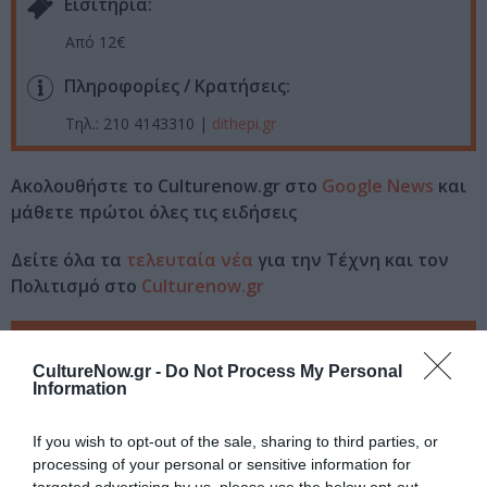
Eισιτήρια:
Από 12€
Πληροφορίες / Κρατήσεις:
Τηλ.: 210 4143310 |
dithepi.gr
Ακολουθήστε το Culturenow.gr στο
Google News
και
μάθετε πρώτοι όλες τις ειδήσεις
Δείτε όλα τα
τελευταία νέα
για την Τέχνη και τον
Πολιτισμό στο
Culturenow.gr
Νέοι Διαγωνισμοί
❯
CultureNow.gr -
Do Not Process My Personal
Information
Tags
ΔΡΑΜΑ - ΚΟΙΝΩΝΙΚΟ - ΣΥΓΧΡΟΝΟ
If you wish to opt-out of the sale, sharing to third parties, or
processing of your personal or sensitive information for
ΘΕΑΤΡΙΚΕΣ ΠΑΡΑΣΤΑΣΕΙΣ 2023 - 2024