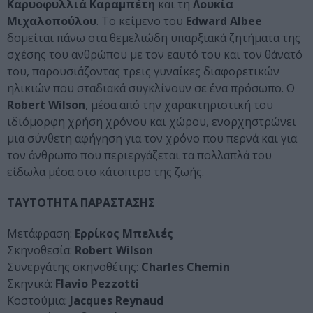
Καρυοφυλλιά Καραμπέτη
και τη
Λουκία
Μιχαλοπούλου
. Το κείμενο του
Edward Albee
δομείται πάνω στα θεμελιώδη υπαρξιακά ζητήματα της
σχέσης του ανθρώπου με τον εαυτό του και τον θάνατό
του, παρουσιάζοντας τρεις γυναίκες διαφορετικών
ηλικιών που σταδιακά συγκλίνουν σε ένα πρόσωπο. Ο
Robert Wilson
, μέσα από την χαρακτηριστική του
ιδιόμορφη χρήση χρόνου και χώρου, ενορχηστρώνει
μια σύνθετη αφήγηση για τον χρόνο που περνά και για
τον άνθρωπο που περιεργάζεται τα πολλαπλά του
είδωλα μέσα στο κάτοπτρο της ζωής.
ΤΑΥΤΟΤΗΤΑ ΠΑΡΑΣΤΑΣΗΣ
Μετάφραση:
Ερρίκος Μπελιές
Σκηνοθεσία:
Robert Wilson
Συνεργάτης σκηνοθέτης:
Charles Chemin
Σκηνικά:
Flavio Pezzotti
Κοστούμια:
Jacques Reynaud