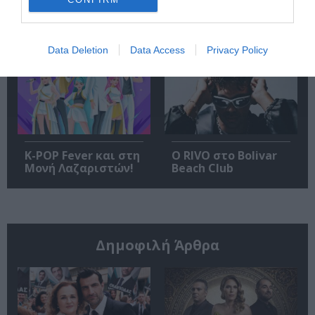
υποδέχεται έναν
Μποφίλιου στο
δυναμικό
Αρχαίο Θέατρο Δίου
συναυλιακό
Σεπτέμβριο!
Data Deletion
Data Access
Privacy Policy
K-POP Fever και στη
Ο RIVO στο Bolivar
Μονή Λαζαριστών!
Beach Club
Δημοφιλή Άρθρα