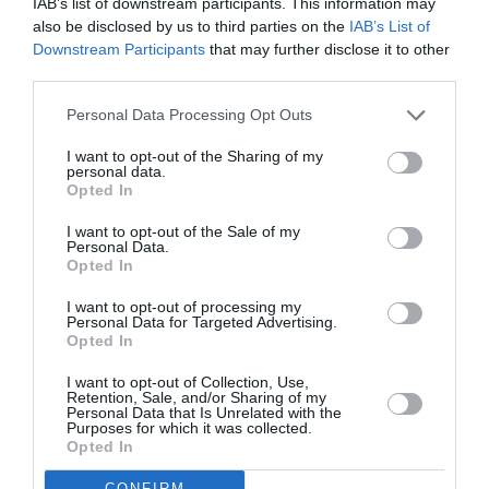
την Τέχνη και τον Πολιτισμό!
IAB’s list of downstream participants. This information may
also be disclosed by us to third parties on the
IAB’s List of
Downstream Participants
that may further disclose it to other
third parties.
Personal Data Processing Opt Outs
Ακολουθήστε το Culturenow.gr
I want to opt-out of the Sharing of my
personal data.
Opted In
I want to opt-out of the Sale of my
Personal Data.
Σχετικά Άρθρα
Opted In
I want to opt-out of processing my
Personal Data for Targeted Advertising.
Opted In
I want to opt-out of Collection, Use,
Retention, Sale, and/or Sharing of my
Personal Data that Is Unrelated with the
Purposes for which it was collected.
Opted In
Η Μουσική
Μέτρημα: Η
Τεχνόπολη 2026
Νατάσσα
CONFIRM