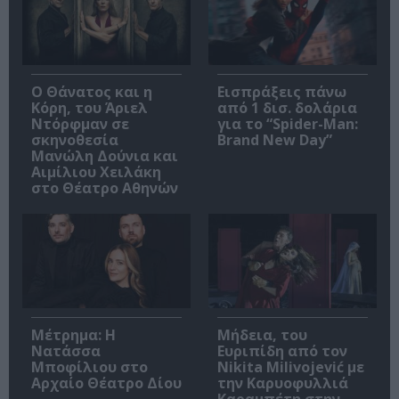
Ο Θάνατος και η
Εισπράξεις πάνω
Κόρη, του Άριελ
από 1 δισ. δολάρια
Ντόρφμαν σε
για το “Spider-Man:
σκηνοθεσία
Brand New Day”
Μανώλη Δούνια και
Αιμίλιου Χειλάκη
στο Θέατρο Αθηνών
Μέτρημα: Η
Μήδεια, του
Νατάσσα
Ευριπίδη από τον
Μποφίλιου στο
Nikita Milivojević με
Αρχαίο Θέατρο Δίου
την Καρυοφυλλιά