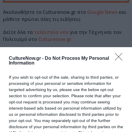
Ακολουθήστε το Culturenow.gr στο
Google News
και
μάθετε πρώτοι όλες τις ειδήσεις
Δείτε όλα τα
τελευταία νέα
για την Τέχνη και τον
Πολιτισμό στο
Culturenow.gr
Νέοι Διαγωνισμοί
❯
CultureNow.gr -
Do Not Process My Personal
Information
Tags
If you wish to opt-out of the sale, sharing to third parties, or
ΑΛΚΙΒΙΑΔΗΣ ΚΩΝΣΤΑΝΤΟΠΟΥΛΟΣ
processing of your personal or sensitive information for
targeted advertising by us, please use the below opt-out
ΕΝΤΕΧΝΟ - ΛΑΪΚΟ - ΠΑΡΑΔΟΣΙΑΚΗ
ΛΕΥΤΕΡΗΣ ΕΛΕΥΘΕΡΙΟΥ
section to confirm your selection. Please note that after your
ΣΥΝΑΥΛΙΕΣ 2025
opt-out request is processed you may continue seeing
interest-based ads based on personal information utilized by
us or personal information disclosed to third parties prior to
Newsletter
your opt-out. You may separately opt-out of the further
Κάθε βδομάδα στο e-mail σας τα τελευταία νέα για
disclosure of your personal information by third parties on the