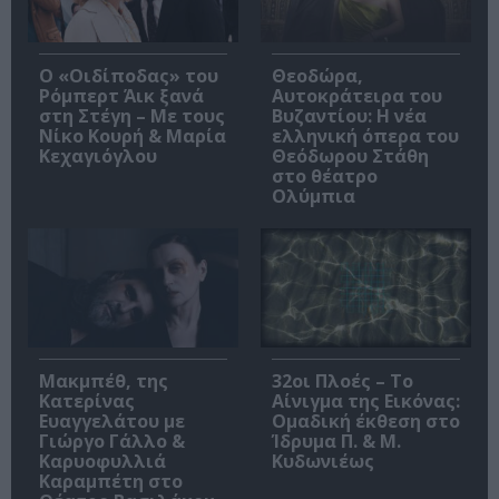
O «Οιδίποδας» του
Θεοδώρα,
Ρόμπερτ Άικ ξανά
Αυτοκράτειρα του
στη Στέγη – Με τους
Βυζαντίου: Η νέα
Νίκο Κουρή & Μαρία
ελληνική όπερα του
Κεχαγιόγλου
Θεόδωρου Στάθη
στο θέατρο
Ολύμπια
Μακμπέθ, της
32οι Πλοές – Το
Κατερίνας
Αίνιγμα της Εικόνας:
Ευαγγελάτου με
Ομαδική έκθεση στο
Γιώργο Γάλλο &
Ίδρυμα Π. & Μ.
Καρυοφυλλιά
Κυδωνιέως
Καραμπέτη στο