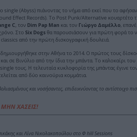
single (Abyss) πιάνοντας το νήμα από εκεί που το αφήσαν
Sound Effect Records). To Post Punk/Alternative κουαρτέτο 
ange C
, τον
Dim Pap Man
και τον
Γιώργο Δαμέλλο
, επαν
χρόνο. Στο
Six Dogs
θα παρουσιάσουν για πρώτη φορά το ν
 classics από την πρώτη δισκογραφική δουλειά.
 δημιουργήθηκε στην Αθήνα το 2014. O πρώτος τους δίσκος
αι σε Βινύλιο από την ίδια την μπάντα. Το καλοκαίρι του 
ngle τους. Η τελευταία κυκλοφορία της μπάντας έγινε το
οτελείται από δύο καινούρια κομμάτια.
ολιασμένους και νοσήσαντες, επιδεικνύοντας το αντίστοιχο πισ
ΜΗΝ ΧΑΣΕΙΣ!
κάκης και Λίνα Νικολακοπούλου στο Φ hill Sessions