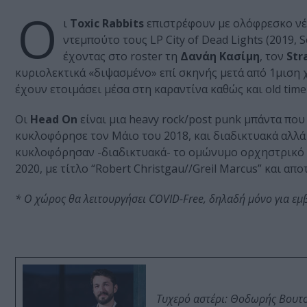
Ο
ι
Toxic Rabbits
επιστρέφουν με ολόφρεσκο νέο 
ντεμπούτο τους LP City of Dead Lights (2019, 
έχοντας στο roster τη
Δανάη Κασίμη
, τον
Str
κυριολεκτικά «διψασμένο» επί σκηνής μετά από 1μιση 
έχουν ετοιμάσει μέσα στη καραντίνα καθώς και old time
Oι
Head On
είναι μια heavy rock/post punk μπάντα που
κυκλοφόρησε τον Μάιο του 2018, και διαδικτυακά αλλά κ
κυκλοφόρησαν -διαδικτυακά- το ομώνυμο ορχηστρικό si
2020, με τίτλο “Robert Christgau//Greil Marcus” και απ
* Ο χώρος θα λειτουργήσει COVID-Free, δηλαδή μόνο για εμβ
Τυχερό αστέρι: Θοδωρής Βουτσι