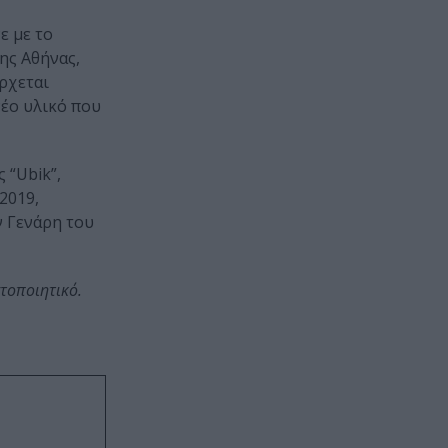
ε με το
της Αθήνας,
έρχεται
έο υλικό που
 “Ubik”,
2019,
ν Γενάρη του
τοποιητικό.