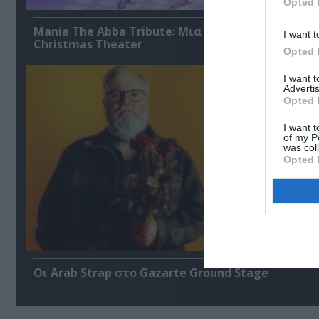
Opted 
Mania The Abba Tribute: Μια μοναδική συναυλία
I want t
Christmas Theater
Opted 
I want 
Advertis
Opted 
I want t
of my P
was col
Opted 
Οι Arab Strap στο Gazarte Ground Stage