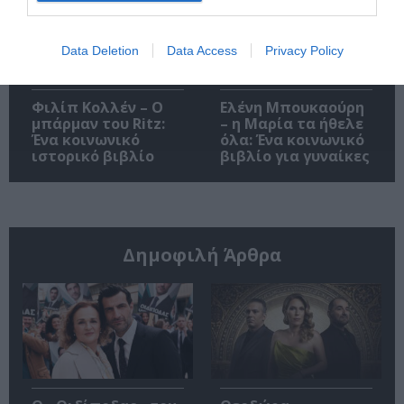
Data Deletion
Data Access
Privacy Policy
Φιλίπ Κολλέν – Ο
Ελένη Μπουκαούρη
μπάρμαν του Ritz:
– η Μαρία τα ήθελε
Ένα κοινωνικό
όλα: Ένα κοινωνικό
ιστορικό βιβλίο
βιβλίο για γυναίκες
Δημοφιλή Άρθρα