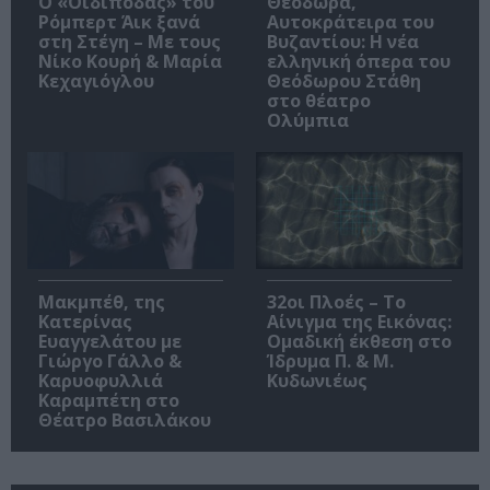
O «Οιδίποδας» του
Θεοδώρα,
Ρόμπερτ Άικ ξανά
Αυτοκράτειρα του
στη Στέγη – Με τους
Βυζαντίου: Η νέα
Νίκο Κουρή & Μαρία
ελληνική όπερα του
Κεχαγιόγλου
Θεόδωρου Στάθη
στο θέατρο
Ολύμπια
Μακμπέθ, της
32οι Πλοές – Το
Κατερίνας
Αίνιγμα της Εικόνας:
Ευαγγελάτου με
Ομαδική έκθεση στο
Γιώργο Γάλλο &
Ίδρυμα Π. & Μ.
Καρυοφυλλιά
Κυδωνιέως
Καραμπέτη στο
Θέατρο Βασιλάκου