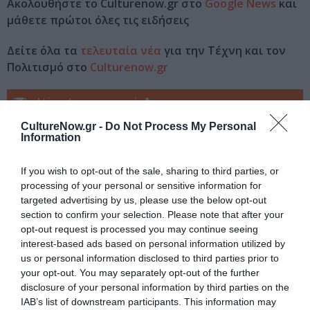
Ακολουθήστε το Culturenow.gr στο
Google News
και
μάθετε πρώτοι όλες τις ειδήσεις
Δείτε όλα τα
τελευταία νέα
για την Τέχνη και τον
Πολιτισμό στο
Culturenow.gr
Νέοι Διαγωνισμοί
❯
CultureNow.gr -
Do Not Process My Personal
Tags
Information
ΕΚΔΟΣΕΙΣ ΔΙΟΠΤΡΑ
ΠΕΖΟΓΡΑΦΙΑ
If you wish to opt-out of the sale, sharing to third parties, or
processing of your personal or sensitive information for
targeted advertising by us, please use the below opt-out
Newsletter
section to confirm your selection. Please note that after your
Κάθε βδομάδα στο e-mail σας τα τελευταία νέα για
opt-out request is processed you may continue seeing
την Τέχνη και τον Πολιτισμό!
interest-based ads based on personal information utilized by
us or personal information disclosed to third parties prior to
your opt-out. You may separately opt-out of the further
disclosure of your personal information by third parties on the
IAB’s list of downstream participants. This information may