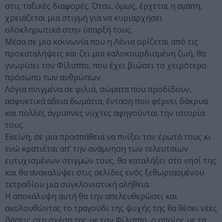
στις ταξικές διαφορές. Όταν, όμως, έρχεται η αγάπη,
χρειάζεται μια στιγμή για να κυριαρχήσει
ολοκληρωτικά στην ύπαρξή τους.
Μέσα σε μια κοινωνία που η Λένια ορίζεται από τις
προκαταλήψεις και ζει μια καλοκουρδισμένη ζωή, θα
γνωρίσει τον Φίλιππο, που έχει βιώσει το χειρότερο
πρόσωπο των ανθρώπων.
Λόγια πνιγμένα σε φιλιά, σώματα που προδίδουν,
ασφυκτικά άδεια δωμάτια, ένταση που φέρνει δάκρυα
και πολλές άγρυπνες νύχτες αφηγούνται την ιστορία
τους.
Εκείνη, σε μια προσπάθεια να πνίξει τον έρωτά τους κι
ενώ κρατιέται απ’ την ανάμνηση των τελευταίων
ευτυχισμένων στιγμών τους, θα καταλήξει στο νησί της
και θα ανακαλύψει στις σελίδες ενός ξεθωριασμένου
τετραδίου μια συγκλονιστική αλήθεια.
Η αποκάλυψη αυτή θα την απελευθερώσει και
ακολουθώντας το τραγούδι της ψυχής της θα θέσει νέες
βάσεις στη σχέση της με τον Φίλιππο, ο οποίος με τα