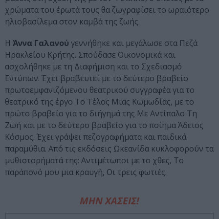
χρώματα του έρωτά τους θα ζωγραφίσει το ωραιότερο
ηλιοβασίλεμα στον καμβά της ζωής.
Η
Άννα Γαλανού
γεννήθηκε και μεγάλωσε στα Πεζά
Ηρακλείου Κρήτης. Σπούδασε Οικονομικά και
ασχολήθηκε με τη Διαφήμιση και το Σχεδιασμό
Εντύπων. Έχει βραβευτεί με το δεύτερο βραβείο
πρωτοεμφανιζόμενου θεατρικού συγγραφέα για το
θεατρικό της έργο Το Τέλος Μιας Κωμωδίας, με το
πρώτο βραβείο για το διήγημά της Με Αντίπαλο Τη
Ζωή και με το δεύτερο βραβείο για το ποίημα Άδειος
Κόσμος. Έχει γράψει πεζογραφήματα και παιδικά
παραμύθια. Από τις εκδόσεις Ωκεανίδα κυκλοφορούν τα
μυθιστορήματά της: Αντιμέτωποι με το χθες, Το
παράπονό μου μια κραυγή, Οι τρεις φωτιές.
ΜΗΝ ΧΑΣΕΙΣ!