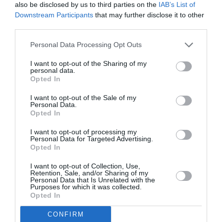
also be disclosed by us to third parties on the
IAB’s List of
Ακολουθήστε το Culturenow.gr
Downstream Participants
that may further disclose it to other
third parties.
Personal Data Processing Opt Outs
I want to opt-out of the Sharing of my
Σχετικά Άρθρα
personal data.
Opted In
I want to opt-out of the Sale of my
Personal Data.
Opted In
I want to opt-out of processing my
Personal Data for Targeted Advertising.
Opted In
Αυτοβιογραφία
Αντόνιο Πόρτσια –
ενός πτώματος: Μια
Φωνές: Ένα βιβλίο
I want to opt-out of Collection, Use,
συλλογή
ως εσωτερικός
Retention, Sale, and/or Sharing of my
διηγημάτων του
διάλογος
Personal Data that Is Unrelated with the
Purposes for which it was collected.
Σιγκισμούντ
Opted In
Κρζιζανόφσκι
CONFIRM