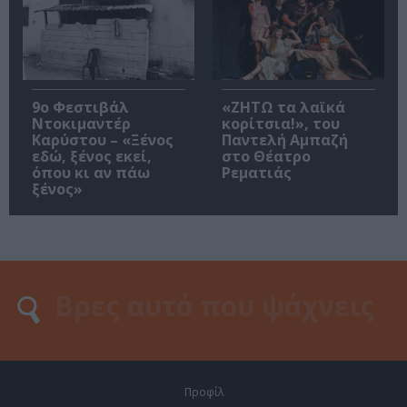
9ο Φεστιβάλ
«ΖΗΤΩ τα λαϊκά
Ντοκιμαντέρ
κορίτσια!», του
Καρύστου – «Ξένος
Παντελή Αμπαζή
εδώ, ξένος εκεί,
στο Θέατρο
όπου κι αν πάω
Ρεματιάς
ξένος»
Προφίλ