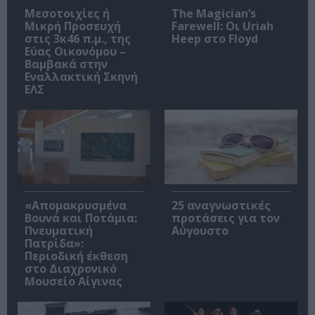
Μεσοτοιχίες ή
The Magician’s
Μικρή Προσευχή
Farewell: Οι Uriah
στις 3κ46 π.μ., της
Heep στο Floyd
Εύας Οικονόμου –
Βαμβακά στην
Εναλλακτική Σκηνή
ΕΛΣ
«Απομακρυσμένα
25 αναγνωστικές
Βουνά και Ποτάμια:
προτάσεις για τον
Πνευματική
Αύγουστο
Πατρίδα»:
Περιοδική έκθεση
στο Διαχρονικό
Μουσείο Αίγινας