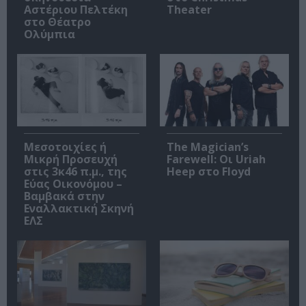
Αστέριου Πελτέκη
Theater
στο Θέατρο
Ολύμπια
Μεσοτοιχίες ή
The Magician’s
Μικρή Προσευχή
Farewell: Οι Uriah
στις 3κ46 π.μ., της
Heep στο Floyd
Εύας Οικονόμου –
Βαμβακά στην
Εναλλακτική Σκηνή
ΕΛΣ