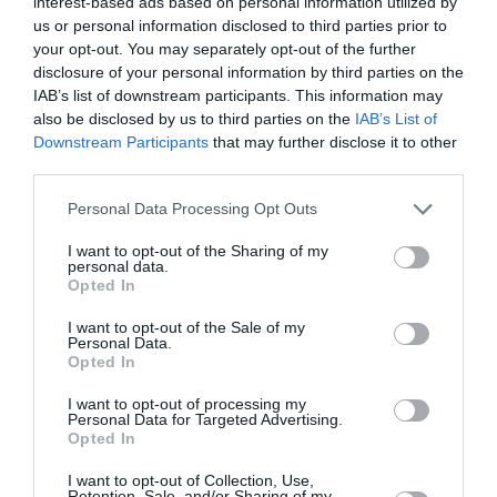
interest-based ads based on personal information utilized by
Εθνική Λυρική
Αρχαιολογικό
us or personal information disclosed to third parties prior to
Σκηνή: Ανακοίνωση
Μουσείο
your opt-out. You may separately opt-out of the further
ακρόασης για την
Θεσσαλονίκης: Στο
disclosure of your personal information by third parties on the
κάλυψη θέσης
φως της
IAB’s list of downstream participants. This information may
μουσικού στα
Αυγουστιάτικης
also be disclosed by us to third parties on the
IAB’s List of
Βιολοντσέλα
Πανσελήνου
Downstream Participants
that may further disclose it to other
third parties.
Personal Data Processing Opt Outs
I want to opt-out of the Sharing of my
personal data.
Opted In
Ο Λάκης Χαλκιάς,
Η Σιγκαπούρη
σημαντικός
απαγορεύει την
I want to opt-out of the Sale of my
Personal Data.
εκπρόσωπος της
είσοδο σε δύο μέλη
Opted In
μουσικής μας
των Massive Attack
παράδοσης, πέθανε
I want to opt-out of processing my
σε ηλικία 82 ετών
Personal Data for Targeted Advertising.
Opted In
I want to opt-out of Collection, Use,
Retention, Sale, and/or Sharing of my