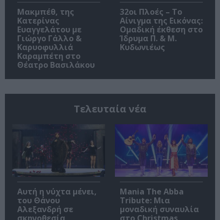
Μακμπέθ, της
32οι Πλοές – Το
Κατερίνας
Αίνιγμα της Εικόνας:
Ευαγγελάτου με
Ομαδική έκθεση στο
Γιώργο Γάλλο &
Ίδρυμα Π. & Μ.
Καρυοφυλλιά
Κυδωνιέως
Καραμπέτη στο
Θέατρο Βασιλάκου
Τελευταία νέα
Αυτή η νύχτα μένει,
Mania The Abba
του Θάνου
Tribute: Μια
Αλεξανδρή σε
μοναδική συναυλία
σκηνοθεσία
στο Christmas