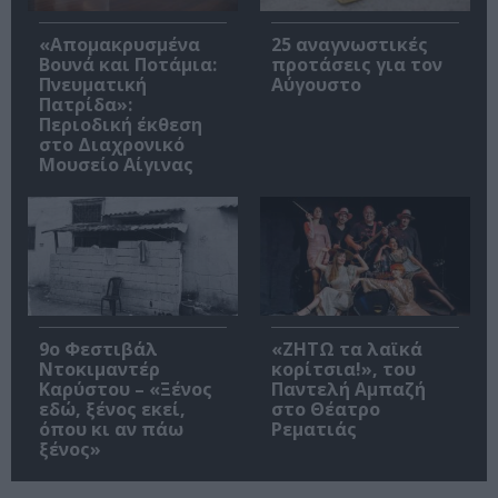
«Απομακρυσμένα
25 αναγνωστικές
Βουνά και Ποτάμια:
προτάσεις για τον
Πνευματική
Αύγουστο
Πατρίδα»:
Περιοδική έκθεση
στο Διαχρονικό
Μουσείο Αίγινας
9ο Φεστιβάλ
«ΖΗΤΩ τα λαϊκά
Ντοκιμαντέρ
κορίτσια!», του
Καρύστου – «Ξένος
Παντελή Αμπαζή
εδώ, ξένος εκεί,
στο Θέατρο
όπου κι αν πάω
Ρεματιάς
ξένος»