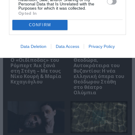
Personal Data that Is Unrelated with the
Δημοφιλή Άρθρα
Purposes for which it was collected.
Opted In
CONFIRM
Data Deletion
Data Access
Privacy Policy
O «Οιδίποδας» του
Θεοδώρα,
Ρόμπερτ Άικ ξανά
Αυτοκράτειρα του
στη Στέγη – Με τους
Βυζαντίου: Η νέα
Νίκο Κουρή & Μαρία
ελληνική όπερα του
Κεχαγιόγλου
Θεόδωρου Στάθη
στο θέατρο
Ολύμπια