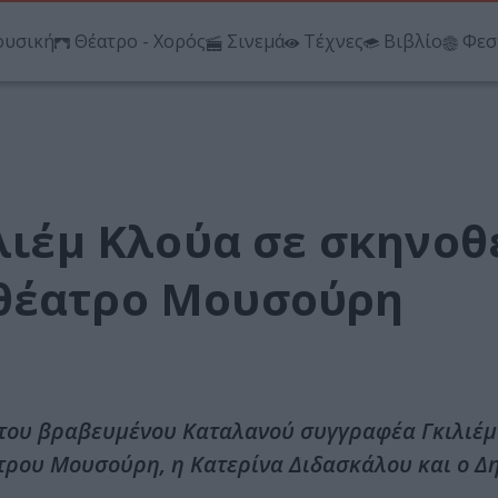
υσική
Θέατρο - Χορός
Σινεμά
Τέχνες
Βιβλίο
Φεσ
ιλιέμ Κλούα σε σκηνοθ
 θέατρο Μουσούρη
 του βραβευμένου Καταλανού συγγραφέα Γκιλιέμ
άτρου Μουσούρη, η Κατερίνα Διδασκάλου και ο Δ