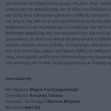
στη Νίκαια, στη Βαρκελώνη, χωρίς να μένει στον τρόμο
μίσους και της απομόνωσης και το άλλο του διαλόγου 
της ζωής τους ή θα αναγνωρίσουν ο καθένας τον εαυτό 
της ψυχής της από τη χειρότερη απώλεια, αυτή του παι
ανθρώπους είναι να μπορούμε να νιώθουμε τον πόνο των
απόσταση ασφαλείας από την κοινωνία έχει κλειστεί σ
τραγουδιού. Σε αυτή την ασκητική απομόνωση εισβάλλει
οποίος επιμένει να τον διδάξει το περίφημο «Χελιδόνι»
του, την οποία έχει χάσει πρόσφατα. Καθώς το μάθημα
τους, που χάραξε ανεξίτηλα η Μουσουλμανική τρομοκρ
την αποδοχή και το πώς να προχωρήσουν με δύναμη πρ
Συντελεστές
Μετάφραση:
Μαρία Χατζηεμμανουήλ
Σκηνοθεσία:
Αντώνης Γαλέος
Σκηνικά – Κοστούμια:
Ματίνα Μέγκλα
Μουσική:
Alex Sid