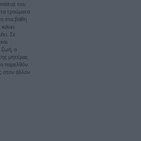
οπάτια: του
 τα τραύματα
νη στα βάθη
 κάνει
έει. Σε
 και
 ζωή, ο
 της μητέρας
το παρελθόν
ς στον άλλον