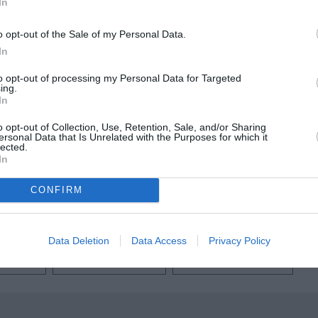
In
, €18 (λαϊκή απογευματινή), €16 (φοιτητικό, νεανικό έως 26 ετών, ά
 Τετάρτη & Πέμπτη)
o opt-out of the Sale of my Personal Data.
In
to opt-out of processing my Personal Data for Targeted
ing.
In
μάθετε πρώτοι όλες τις ειδήσεις
o opt-out of Collection, Use, Retention, Sale, and/or Sharing
ersonal Data that Is Unrelated with the Purposes for which it
lected.
ολιτισμό στο
Culturenow.gr
In
CONFIRM
r
Δες
Data Deletion
Data Access
Privacy Policy
 - 2023
ΘΕΑΤΡΟ ΜΟΥΣΟΥΡΗ
ΚΑΤΕΡΙΝΑ ΔΙΔΑΣΚΑΛΟΥ