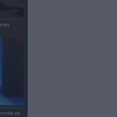
ήτρη
λντόνι σε