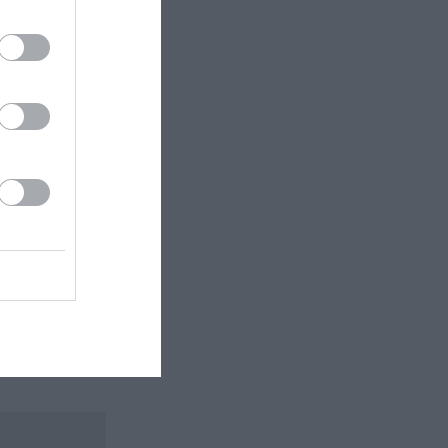
νω των 65
 εδώ!
❯