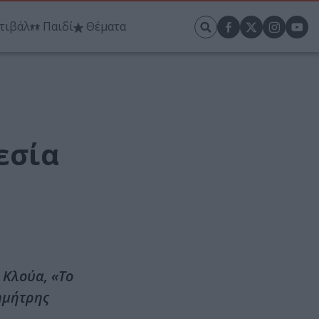
τιβάλ
Παιδί
Θέματα
εσία
 Κλούα, «Το
ημήτρης