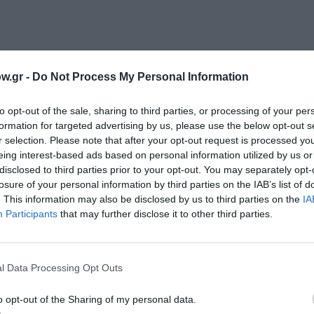
w.gr -
Do Not Process My Personal Information
to opt-out of the sale, sharing to third parties, or processing of your per
formation for targeted advertising by us, please use the below opt-out s
r selection. Please note that after your opt-out request is processed y
eing interest-based ads based on personal information utilized by us or
disclosed to third parties prior to your opt-out. You may separately opt-
losure of your personal information by third parties on the IAB’s list of
. This information may also be disclosed by us to third parties on the
IA
Participants
that may further disclose it to other third parties.
Τοποθεσία:
Θέατρο Μουσούρη, Πλ. Καρύτση 7, Αθήνα
00 |
l Data Processing Opt Outs
Θέατρο Μουσούρη
o opt-out of the Sharing of my personal data.