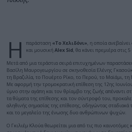
Η
παράσταση
«Το Χελιδόνι»
, η οποία ανεβαίνε
και μουσική
Alex Sid
, θα κάνει πρεμιέρα στις 
Μετά από μια τεράστια σειρά επιτυχημένων παραστάσεων
Βασίλη Μαυρογεωργίου σε σκηνοθεσία Ελένης Γκασούκα 
τη Βραζιλία, το Πουέρτο Ρίκο, το Περού, το Μαϊάμι, τη
Με αφορμή την τρομοκρατική επίθεση της 12ης Ιουνίου 
ύμνο στην αγάπη και τον θρίαμβο της ζωής απέναντι στ
τα θύματα της επίθεσης και τον σύντροφό του, προκαλ
αληθινής σημασίας της επίθεσης, οδηγώντας σταδιακά
και το μεγαλείο της ένωσης δυο ανθρώπινων ψυχών.
Ο Γκιλιέμ Κλούα θεωρείται μια από τις πιο καινοτόμες