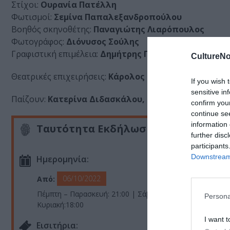
Στίχοι:
Ουρανία Πατέλλη
Φωτισμοί:
Σεμίνα Παπαλεξανδροπούλου
Βοηθός σκηνοθέτης:
Παναγιώτης Λιαρόπουλος
Φωτογράφος:
Διόνυσος Σούλης
Γραφιστική επιμέλεια:
Δημήτρης Γκέλμπουρας
CultureNo
Θεατρικές επιχειρήσεις:
Κάρολος Παυλάκης
If you wish 
sensitive in
Παίζουν:
Κατερίνα Διδασκάλου, Δημήτρης Τσίκλης
confirm you
continue se
information 
Ταυτότητα Εκδήλωσης
further disc
participants
Downstream 
Ημερομηνία:
06/10/2022
Από:
Πέμπτη – Παρασκευή: 21:00 | Σάββατο: 18:00 (λαϊκή), 21:
Persona
Κυριακή:18:00
I want t
Eισιτήρια: