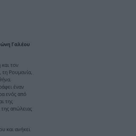
τώνη Γαλέου
 και τον
 τη Ρουμανία,
θήνα.
ράφει έναν
ρα ενός από
αι της
 της απώλειας
ου και ανήκει