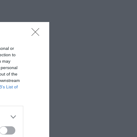
sonal or
ection to
ou may
 personal
out of the
 downstream
B’s List of