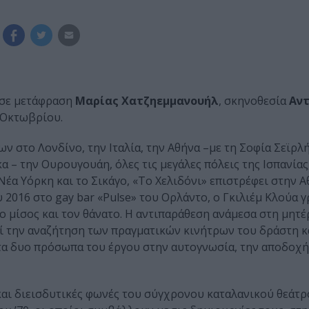
ι σε μετάφραση
Μαρίας Χατζηεμμανουήλ
, σκηνοθεσία
Αν
5 Οκτωβρίου.
 στο Λονδίνο, την Ιταλία, την Αθήνα –με τη Σοφία Σεϊρλή
– την Ουρουγουάη, όλες τις μεγάλες πόλεις της Ισπανίας,
 Νέα Υόρκη και το Σικάγο, «Το Χελιδόνι» επιστρέφει στην Α
2016 στο gay bar «Pulse» του Ορλάντο, ο Γκιλιέμ Κλούα γ
ο μίσος και τον θάνατο. Η αντιπαράθεση ανάμεσα στη μητέ
εί την αναζήτηση των πραγματικών κινήτρων του δράστη κ
 τα δυο πρόσωπα του έργου στην αυτογνωσία, την αποδοχή
 και διεισδυτικές φωνές του σύγχρονου καταλανικού θεάτρ