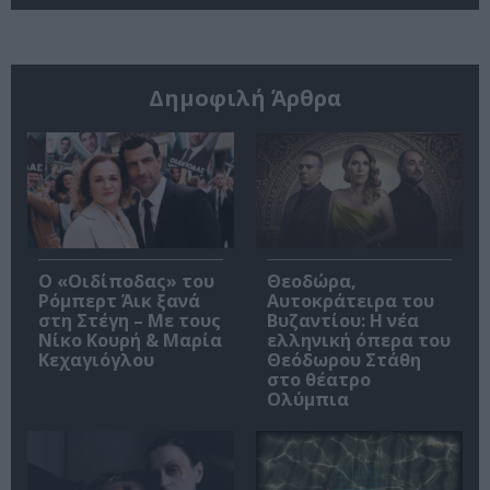
Δημοφιλή Άρθρα
O «Οιδίποδας» του
Θεοδώρα,
Ρόμπερτ Άικ ξανά
Αυτοκράτειρα του
στη Στέγη – Με τους
Βυζαντίου: Η νέα
Νίκο Κουρή & Μαρία
ελληνική όπερα του
Κεχαγιόγλου
Θεόδωρου Στάθη
στο θέατρο
Ολύμπια