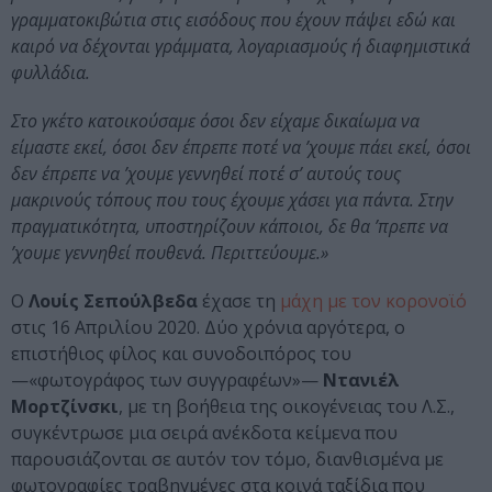
γραμματοκιβώτια στις εισόδους που έχουν πάψει εδώ και
καιρό να δέχονται γράμματα, λογαριασμούς ή διαφημιστικά
φυλλάδια.
Στο γκέτο κατοικούσαμε όσοι δεν είχαμε δικαίωμα να
είμαστε εκεί, όσοι δεν έπρεπε ποτέ να ’χουμε πάει εκεί, όσοι
δεν έπρεπε να ’χουμε γεννηθεί ποτέ σ’ αυτούς τους
μακρινούς τόπους που τους έχουμε χάσει για πάντα. Στην
πραγματικότητα, υποστηρίζουν κάποιοι, δε θα ’πρεπε να
’χουμε γεννηθεί πουθενά. Περιττεύουμε.»
Ο
Λουίς Σεπούλβεδα
έχασε τη
μάχη με τον κορονοϊό
στις 16 Απριλίου 2020. Δύο χρόνια αργότερα, ο
επιστήθιος φίλος και συνοδοιπόρος του
—«φωτογράφος των συγγραφέων»—
Ντανιέλ
Μορτζίνσκι
, με τη βοήθεια της οικογένειας του Λ.Σ.,
συγκέντρωσε μια σειρά ανέκδοτα κείμενα που
παρουσιάζονται σε αυτόν τον τόμο, διανθισμένα με
φωτογραφίες τραβηγμένες στα κοινά ταξίδια που