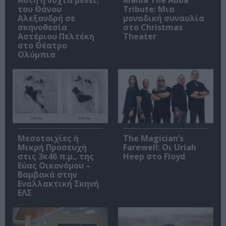
Αυτή η νύχτα μένει,
Mania The Abba
του Θάνου
Tribute: Μια
Αλεξανδρή σε
μοναδική συναυλία
σκηνοθεσία
στο Christmas
Αστέριου Πελτέκη
Theater
στο Θέατρο
Ολύμπια
Μεσοτοιχίες ή
The Magician’s
Μικρή Προσευχή
Farewell: Οι Uriah
στις 3κ46 π.μ., της
Heep στο Floyd
Εύας Οικονόμου –
Βαμβακά στην
Εναλλακτική Σκηνή
ΕΛΣ