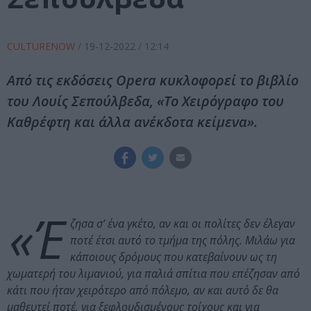
CULTURENOW
/
19-12-2022
/ 12:14
Από τις εκδόσεις Opera κυκλοφορεί το βιβλίο
του Λουίς Σεπούλβεδα, «Το Χειρόγραφο του
Καθρέφτη και άλλα ανέκδοτα κείμενα».
«Έ
ζησα σ’ ένα γκέτο, αν και οι πολίτες δεν έλεγαν
ποτέ έτσι αυτό το τμήμα της πόλης. Μιλάω για
κάποιους δρόμους που κατεβαίνουν ως τη
χωματερή του λιμανιού, για παλιά σπίτια που επέζησαν από
κάτι που ήταν χειρότερο από πόλεμο, αν και αυτό δε θα
μαθευτεί ποτέ, για ξεφλουδισμένους τοίχους και για