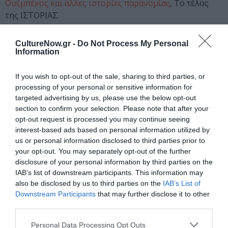
Ουζμπέκος και άλλες ιστορίες παρανομίας
, Το τέλος
της ΙΣΤΟΡΙΑΣ.
Ταυτότητα
CultureNow.gr -
Do Not Process My Personal
Information
Πληροφορίες έκδοσης:
Εκδόσεις Opera, Σελίδες: 136,
Τιμή: 17,00 €, ISBN: 978-618-5400-34-7 | Μετάφραση:
If you wish to opt-out of the sale, sharing to third parties, or
Αχιλλέας Κυριακίδης
processing of your personal or sensitive information for
targeted advertising by us, please use the below opt-out
section to confirm your selection. Please note that after your
Ακολουθήστε το Culturenow.gr στο
Google News
και
opt-out request is processed you may continue seeing
μάθετε πρώτοι όλες τις ειδήσεις
interest-based ads based on personal information utilized by
us or personal information disclosed to third parties prior to
Δείτε όλα τα
τελευταία νέα
για την Τέχνη και τον
your opt-out. You may separately opt-out of the further
Πολιτισμό στο
Culturenow.gr
disclosure of your personal information by third parties on the
IAB’s list of downstream participants. This information may
also be disclosed by us to third parties on the
IAB’s List of
Νέοι Διαγωνισμοί
❯
Downstream Participants
that may further disclose it to other
third parties.
Tags
Personal Data Processing Opt Outs