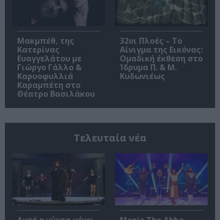
Μακμπέθ, της
32οι Πλοές – Το
Κατερίνας
Αίνιγμα της Εικόνας:
Ευαγγελάτου με
Ομαδική έκθεση στο
Γιώργο Γάλλο &
Ίδρυμα Π. & Μ.
Καρυοφυλλιά
Κυδωνιέως
Καραμπέτη στο
Θέατρο Βασιλάκου
Τελευταία νέα