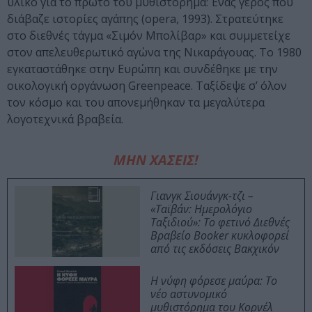
υλικό για το πρώτο του μυθιστόρημα: Ένας γέρος που
διάβαζε ιστορίες αγάπης (opera, 1993). Στρατεύτηκε
στο διεθνές τάγμα «Σιμόν Μπολίβαρ» και συμμετείχε
στον απελευθερωτικό αγώνα της Νικαράγουας. Το 1980
εγκαταστάθηκε στην Ευρώπη και συνδέθηκε με την
οικολογική οργάνωση Greenpeace. Ταξίδεψε σ’ όλον
τον κόσμο και του απονεμήθηκαν τα μεγαλύτερα
λογοτεχνικά βραβεία.
ΜΗΝ ΧΑΣΕΙΣ!
Γιανγκ Σιουάνγκ-τζι –
«Ταϊβάν: Ημερολόγιο
Ταξιδιού»: Το φετινό Διεθνές
Βραβείο Booker κυκλοφορεί
από τις εκδόσεις Βακχικόν
Η νύφη φόρεσε μαύρα: Το
νέο αστυνομικό
μυθιστόρημα του Κορνέλ