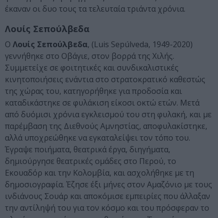
έκαναν οι δυο τους τα τελευταία τριάντα χρόνια.
Λουίς Σεπούλβεδα
Ο
Λουίς Σεπούλβεδα
, (Luis Sepúlveda, 1949-2020)
γεννήθηκε στο Οβάγιε, στον βορρά της Χιλής.
Συμμετείχε σε φοιτητικές και συνδικαλιστικές
κινητοποιήσεις ενάντια στο στρατοκρατικό καθεστώς
της χώρας του, κατηγορήθηκε για προδοσία και
καταδικάστηκε σε φυλάκιση είκοσι οκτώ ετών. Μετά
από δυόμισι χρόνια εγκλεισμού του στη φυλακή, και με
παρέμβαση της Διεθνούς Αμνηστίας, αποφυλακίστηκε,
αλλά υποχρεώθηκε να εγκαταλείψει τον τόπο του.
Έγραψε ποιήματα, θεατρικά έργα, διηγήματα,
δημιούργησε θεατρικές ομάδες στο Περού, το
Εκουαδόρ και την Κολομβία, και ασχολήθηκε με τη
δημοσιογραφία. Έζησε έξι μήνες στον Αμαζόνιο με τους
ινδιάνους Σουάρ και αποκόμισε εμπειρίες που άλλαξαν
την αντίληψή του για τον κόσμο και του πρόσφεραν το