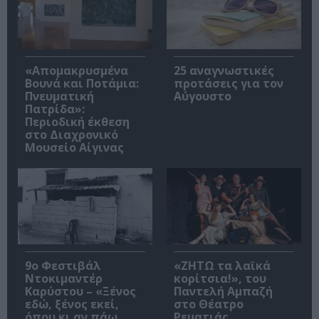
«Απομακρυσμένα
25 αναγνωστικές
Βουνά και Ποτάμια:
προτάσεις για τον
Πνευματική
Αύγουστο
Πατρίδα»:
Περιοδική έκθεση
στο Διαχρονικό
Μουσείο Αίγινας
9ο Φεστιβάλ
«ΖΗΤΩ τα λαϊκά
Ντοκιμαντέρ
κορίτσια!», του
Καρύστου – «Ξένος
Παντελή Αμπαζή
εδώ, ξένος εκεί,
στο Θέατρο
όπου κι αν πάω
Ρεματιάς