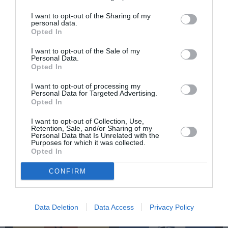
ΕΙΔΙΚΕΣ ΕΚΔΟΣΕΙΣ
ΕΚΔΟΣΕΙΣ OPERA
I want to opt-out of the Sharing of my
ΞΕΝΟΙ ΣΥΓΓΡΑΦΕΙΣ
ΠΕΖΟΓΡΑΦΙΑ
ΦΩΤΟΓΡΑΦΙΑ
personal data.
Opted In
Newsletter
I want to opt-out of the Sale of my
Personal Data.
Κάθε βδομάδα στο e-mail σας τα τελευταία νέα για
Opted In
την Τέχνη και τον Πολιτισμό!
I want to opt-out of processing my
Personal Data for Targeted Advertising.
Opted In
I want to opt-out of Collection, Use,
Retention, Sale, and/or Sharing of my
Personal Data that Is Unrelated with the
Purposes for which it was collected.
Ακολουθήστε το Culturenow.gr
Opted In
CONFIRM
Σχετικά Άρθρα
Data Deletion
Data Access
Privacy Policy