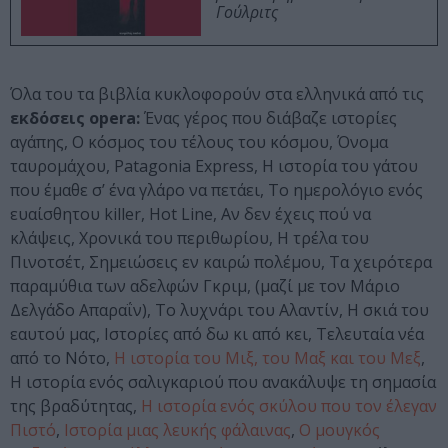
Γούλριτς
Όλα του τα βιβλία κυκλοφορούν στα ελληνικά από τις
εκδόσεις opera:
Ένας γέρος που διάβαζε ιστορίες
αγάπης, Ο κόσμος του τέλους του κόσμου, Όνομα
ταυρομάχου, Patagonia Express, Η ιστορία του γάτου
που έμαθε σ’ ένα γλάρο να πετάει, Το ημερολόγιο ενός
ευαίσθητου killer, Hot Line, Αν δεν έχεις πού να
κλάψεις, Χρονικά του περιθωρίου, Η τρέλα του
Πινοτσέτ, Σημειώσεις εν καιρώ πολέμου, Τα χειρότερα
παραμύθια των αδελφών Γκριμ, (μαζί με τον Μάριο
Δελγάδο Απαραΐν), To λυχνάρι του Αλαντίν, Η σκιά του
εαυτού μας, Ιστορίες από δω κι από κει, Τελευταία νέα
από το Νότο,
Η ιστορία του Μιξ, του Μαξ και του Μεξ
,
Η ιστορία ενός σαλιγκαριού που ανακάλυψε τη σημασία
της βραδύτητας,
Η ιστορία ενός σκύλου που τον έλεγαν
Πιστό
,
Ιστορία μιας λευκής φάλαινας
,
Ο μουγκός