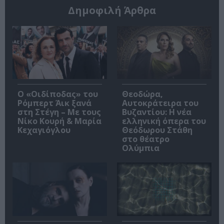
Δημοφιλή Άρθρα
O «Οιδίποδας» του
Θεοδώρα,
Ρόμπερτ Άικ ξανά
Αυτοκράτειρα του
στη Στέγη – Με τους
Βυζαντίου: Η νέα
Νίκο Κουρή & Μαρία
ελληνική όπερα του
Κεχαγιόγλου
Θεόδωρου Στάθη
στο θέατρο
Ολύμπια