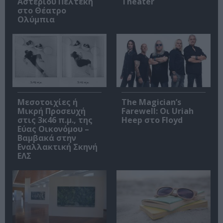
Αστέριου Πελτέκη
Theater
στο Θέατρο
Ολύμπια
Μεσοτοιχίες ή
The Magician’s
Μικρή Προσευχή
Farewell: Οι Uriah
στις 3κ46 π.μ., της
Heep στο Floyd
Εύας Οικονόμου –
Βαμβακά στην
Εναλλακτική Σκηνή
ΕΛΣ