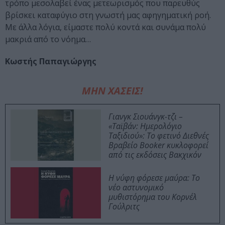
τρόπο μεσολαβεί ένας μετεωρισμός που παρευθύς
βρίσκει καταφύγιο στη γνωστή μας αφηγηματική ροή.
Με άλλα λόγια, είμαστε πολύ κοντά και συνάμα πολύ
μακριά από το νόημα…
Κωστής Παπαγιώργης
ΜΗΝ ΧΑΣΕΙΣ!
Γιανγκ Σιουάνγκ-τζι –
«Ταϊβάν: Ημερολόγιο
Ταξιδιού»: Το φετινό Διεθνές
Βραβείο Booker κυκλοφορεί
από τις εκδόσεις Βακχικόν
Η νύφη φόρεσε μαύρα: Το
νέο αστυνομικό
μυθιστόρημα του Κορνέλ
Γούλριτς