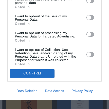
personal data.
Opted In
Newsletter
Κάθε βδομάδα στο e-mail σας τα τελευταία νέα για
I want to opt-out of the Sale of my
Personal Data.
την Τέχνη και τον Πολιτισμό!
Opted In
I want to opt-out of processing my
Personal Data for Targeted Advertising.
Opted In
I want to opt-out of Collection, Use,
Ακολουθήστε το Culturenow.gr
Retention, Sale, and/or Sharing of my
Personal Data that Is Unrelated with the
Purposes for which it was collected.
Opted In
CONFIRM
Σχετικά Άρθρα
Data Deletion
Data Access
Privacy Policy