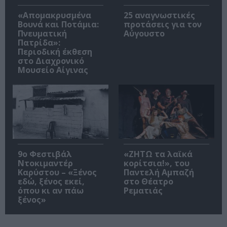
«Απομακρυσμένα
25 αναγνωστικές
Βουνά και Ποτάμια:
προτάσεις για τον
Πνευματική
Αύγουστο
Πατρίδα»:
Περιοδική έκθεση
στο Διαχρονικό
Μουσείο Αίγινας
9ο Φεστιβάλ
«ΖΗΤΩ τα λαϊκά
Ντοκιμαντέρ
κορίτσια!», του
Καρύστου – «Ξένος
Παντελή Αμπαζή
εδώ, ξένος εκεί,
στο Θέατρο
όπου κι αν πάω
Ρεματιάς
ξένος»