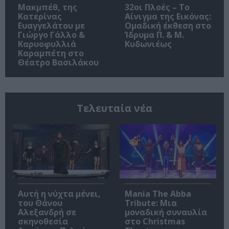
Μακμπέθ, της
32οι Πλοές – Το
Κατερίνας
Αίνιγμα της Εικόνας:
Ευαγγελάτου με
Ομαδική έκθεση στο
Γιώργο Γάλλο &
Ίδρυμα Π. & Μ.
Καρυοφυλλιά
Κυδωνιέως
Καραμπέτη στο
Θέατρο Βασιλάκου
Τελευταία νέα
Αυτή η νύχτα μένει,
Mania The Abba
του Θάνου
Tribute: Μια
Αλεξανδρή σε
μοναδική συναυλία
σκηνοθεσία
στο Christmas