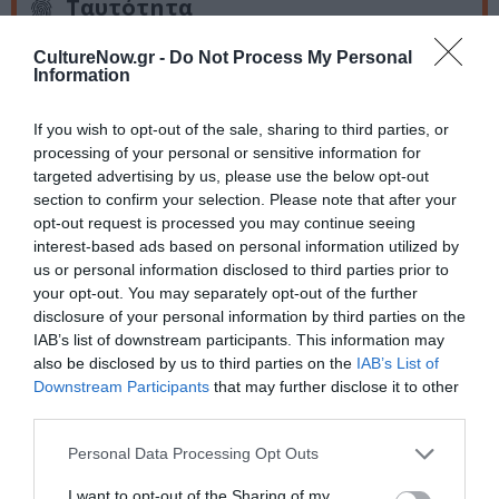
Ταυτότητα
ΠΛΗΡΟΦΟΡΙΕΣ ΕΚΔΟΣΗΣ:
CultureNow.gr -
Do Not Process My Personal
Information
Ελληνική πεζογραφία – διηγήματα, ISBN: 978-960-04-4340-
0, σελ. 224, τιμή: 12.50 €, Μάιος 2013
If you wish to opt-out of the sale, sharing to third parties, or
processing of your personal or sensitive information for
targeted advertising by us, please use the below opt-out
section to confirm your selection. Please note that after your
Ακολουθήστε το Culturenow.gr στο
Google News
και
opt-out request is processed you may continue seeing
μάθετε πρώτοι όλες τις ειδήσεις
interest-based ads based on personal information utilized by
us or personal information disclosed to third parties prior to
Δείτε όλα τα
τελευταία νέα
για την Τέχνη και τον
your opt-out. You may separately opt-out of the further
Πολιτισμό στο
Culturenow.gr
disclosure of your personal information by third parties on the
IAB’s list of downstream participants. This information may
also be disclosed by us to third parties on the
IAB’s List of
Νέοι Διαγωνισμοί
❯
Downstream Participants
that may further disclose it to other
third parties.
Tags
Personal Data Processing Opt Outs
ΕΚΔΟΣΕΙΣ ΚΕΔΡΟΣ
I want to opt-out of the Sharing of my