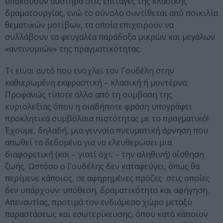
υπακούουν αυστηρά στις επιταγές της κλασικής
δραματουργίας, ενώ το σύνολο συντίθεται από ποικιλία
θεματικών μοτίβων, τα οποία επιχειρούν να
συλλάβουν τα φευγαλέα παράδοξα μικρών και μεγάλων
«αντινομιών» της πραγματικότητας.
Τι είναι αυτό που ενοχλεί τον Γουδέλη στην
καθιερωμένη εκφραστική – κλασική ή μοντέρνα;
Προφανώς τίποτε άλλο από τη σύμβαση της
κυριολεξίας όπου η οιαδήποτε φράση υπογράφει
προκλητικά συμβόλαια πιστότητας με το πραγματικό!
Έχουμε, δηλαδή, μια γενναία πνευματική άρνηση που
απωθεί τα δεδομένα για να ελευθερώσει μια
διαφορετική (και – γιατί όχι; – την αληθινή) αίσθηση
ζωής. Ωστόσο ο Γουδέλης δεν καταφεύγει, όπως θα
περίμενε κάποιος, σε αφηρημένες πρόζες στις οποίες
δεν υπάρχουν: υπόθεση, δραματικότητα και αφήγηση.
Απεναντίας, προτιμά τον ενδιάμεσο χώρο μεταξύ
παραστάσεως και εσωτερίκευσης, όπου κατά κάποιον