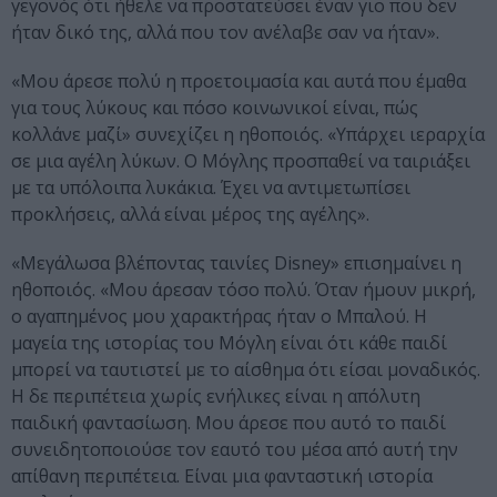
γεγονός ότι ήθελε να προστατεύσει έναν γιο που δεν
ήταν δικό της, αλλά που τον ανέλαβε σαν να ήταν».
«Μου άρεσε πολύ η προετοιμασία και αυτά που έμαθα
για τους λύκους και πόσο κοινωνικοί είναι, πώς
κολλάνε μαζί» συνεχίζει η ηθοποιός. «Υπάρχει ιεραρχία
σε μια αγέλη λύκων. Ο Μόγλης προσπαθεί να ταιριάξει
με τα υπόλοιπα λυκάκια. Έχει να αντιμετωπίσει
προκλήσεις, αλλά είναι μέρος της αγέλης».
«Μεγάλωσα βλέποντας ταινίες Disney» επισημαίνει η
ηθοποιός. «Μου άρεσαν τόσο πολύ. Όταν ήμουν μικρή,
ο αγαπημένος μου χαρακτήρας ήταν ο Μπαλού. Η
μαγεία της ιστορίας του Μόγλη είναι ότι κάθε παιδί
μπορεί να ταυτιστεί με το αίσθημα ότι είσαι μοναδικός.
Η δε περιπέτεια χωρίς ενήλικες είναι η απόλυτη
παιδική φαντασίωση. Μου άρεσε που αυτό το παιδί
συνειδητοποιούσε τον εαυτό του μέσα από αυτή την
απίθανη περιπέτεια. Είναι μια φανταστική ιστορία