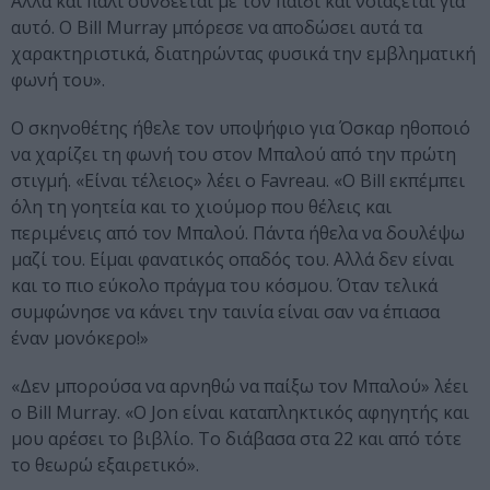
Αλλά και πάλι συνδέεται με τον παιδί και νοιάζεται για
αυτό. Ο Bill Murray μπόρεσε να αποδώσει αυτά τα
χαρακτηριστικά, διατηρώντας φυσικά την εμβληματική
φωνή του».
Ο σκηνοθέτης ήθελε τον υποψήφιο για Όσκαρ ηθοποιό
να χαρίζει τη φωνή του στον Μπαλού από την πρώτη
στιγμή. «Είναι τέλειος» λέει ο Favreau. «Ο Bill εκπέμπει
όλη τη γοητεία και το χιούμορ που θέλεις και
περιμένεις από τον Μπαλού. Πάντα ήθελα να δουλέψω
μαζί του. Είμαι φανατικός οπαδός του. Αλλά δεν είναι
και το πιο εύκολο πράγμα του κόσμου. Όταν τελικά
συμφώνησε να κάνει την ταινία είναι σαν να έπιασα
έναν μονόκερο!»
«Δεν μπορούσα να αρνηθώ να παίξω τον Μπαλού» λέει
ο Bill Murray. «Ο Jon είναι καταπληκτικός αφηγητής και
μου αρέσει το βιβλίο. Το διάβασα στα 22 και από τότε
το θεωρώ εξαιρετικό».