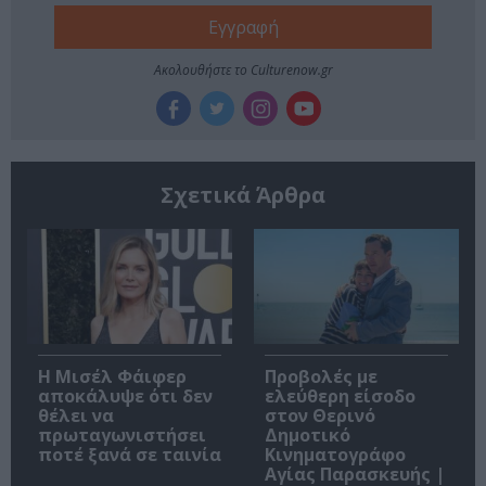
Ακολουθήστε το Culturenow.gr
Σχετικά Άρθρα
Η Μισέλ Φάιφερ
Προβολές με
αποκάλυψε ότι δεν
ελεύθερη είσοδο
θέλει να
στον Θερινό
πρωταγωνιστήσει
Δημοτικό
ποτέ ξανά σε ταινία
Κινηματογράφο
Αγίας Παρασκευής |