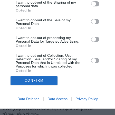
I want to opt-out of the Sharing of my
Σιρ Χαν (η φωνή του Idris Elba)
personal data.
Opted In
Ο Σιρ Χαν, μία τίγρη της Βεγγάλης, κουβαλά τις ουλές
I want to opt-out of the Sale of my
του Ανθρώπου, οι οποίες θρέφουν το μίσος του για το
Personal Data.
Opted In
ανθρώπινο είδος. Η τρομερή τίγρη δεν κρύβει τα
αισθήματά της για τον Μόγλη και την παρουσία του στη
I want to opt-out of processing my
ζούγκλα. Η αποστολή του Σιρ Χαν είναι να διασφαλίσει
Personal Data for Targeted Advertising.
Opted In
ότι ο Μόγλης –και η φωτιά που χειρίζεται ο Άνθρωπος-
δεν θα αποτελέσουν απειλή στο μέλλον. Κατά βάθος, ο
I want to opt-out of Collection, Use,
Retention, Sale, and/or Sharing of my
Σιρ Χαν θέλει να εκδικηθεί τον Άνθρωπο, και ο Μόγλης
Personal Data that Is Unrelated with the
θα πληρώσει το τίμημα.
Purposes for which it was collected.
Opted In
Ο βραβευμένος με Χρυσή Σφαίρα Idris Elba δίνει τη
CONFIRM
φωνή του σε αυτή την τίγρη. «Ο Idris έχει τεράστιο
αντίκτυπο σαν παρουσία στον χώρο, το οποίο φαίνεται
στη φωνή του» λέει ο σκηνοθέτης. «Έχει βαρύτητα και
Data Deletion
Data Access
Privacy Policy
στιβαρή εμφάνιση, ένα βαθύ ηχόχρωμα που αντηχεί
στον χώρο. Νιώθει αυτή την επιβλητική, αλλά
πληγωμένη τίγρη».