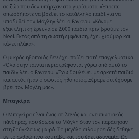
σε ζώα που δεν υπήρχαν στα γύρίσματα. «Έπρεπε
οπωσδήποτε να βρεθεί το κατάλληλο παιδί για να
υποδυθεί τον Μόγλη» λέει ο Favreau. «Κάναμε
εξαντλητική έρευνα σε 2.000 παιδιά πριν βρούμε τον
Neel. Εκτός από τη σωστή εμφάνιση, έχει χιούμορ και
κάνει πλάκα».
Ο μικρός ηθοποιός δεν έχει παίξει ποτέ επαγγελματικά.
«Όλα στην ταινία περιστρέφονται γύρω από αυτό το
παιδί» λέει ο Favreau. «Έχω δουλέψει με αρκετά παιδιά
και αυτός ήταν ο σωστός ηθοποιός. Ξέραμε ότι έχουμε
βρει τον Μόγλη μας».
Μπαγκίρα
Ο Μπαγκίρα είναι ένας στιλπνός και εντυπωσιακός
πάνθηρας, που έσωσε το Μόγλη όταν τον παράτησαν
στη ζούγκλα ως μωρό. Το μεγάλο αιλουροειδές δέθηκε
με το ανθρώπινο κουτάβι, και του έχει αδυναμία. Ως