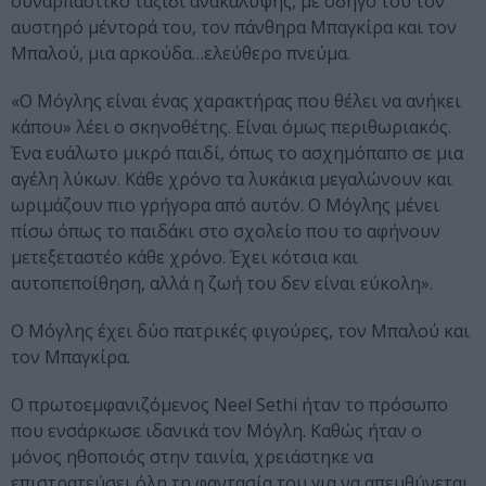
συναρπαστικό ταξίδι ανακάλυψης, με οδηγό του τον
αυστηρό μέντορά του, τον πάνθηρα Μπαγκίρα και τον
Μπαλού, μια αρκούδα…ελεύθερο πνεύμα.
«Ο Μόγλης είναι ένας χαρακτήρας που θέλει να ανήκει
κάπου» λέει ο σκηνοθέτης. Είναι όμως περιθωριακός.
Ένα ευάλωτο μικρό παιδί, όπως το ασχημόπαπο σε μια
αγέλη λύκων. Κάθε χρόνο τα λυκάκια μεγαλώνουν και
ωριμάζουν πιο γρήγορα από αυτόν. Ο Μόγλης μένει
πίσω όπως το παιδάκι στο σχολείο που το αφήνουν
μετεξεταστέο κάθε χρόνο. Έχει κότσια και
αυτοπεποίθηση, αλλά η ζωή του δεν είναι εύκολη».
Ο Μόγλης έχει δύο πατρικές φιγούρες, τον Μπαλού και
τον Μπαγκίρα.
Ο πρωτοεμφανιζόμενος Neel Sethi ήταν το πρόσωπο
που ενσάρκωσε ιδανικά τον Μόγλη. Καθώς ήταν ο
μόνος ηθοποιός στην ταινία, χρειάστηκε να
επιστρατεύσει όλη τη φαντασία του για να απευθύνεται