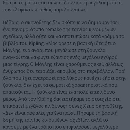
Κάα με τα μάτια που υπνωτίζουν και η μεγαλοπρέπεια
των ελεφάντων καθώς παρελαύνουν».
Βέβαια, ο σκηνοθέτης δεν σκόπευε να δημιουργήσει
ένα πανομοιότυπο remake της ταινίας κινουμένων
σχεδίων, αλλά ούτε και να αποτυπώσει κατά γράμμα το
βιβλίο του Kipling. «Μας άρεσε η βασική ιδέα ότι ο
Μόγλης, ένα αγόρι που μεγάλωσε στη ζούγκλα
αναγκάζεται να φύγει εξαιτίας ενός μεγάλου εχθρού,
μιας τίγρης. Ο Μόγλης είναι χαρούμενος εκεί, αλλά ως
άνθρωπος δεν ταιριάζει ακριβώς στο περιβάλλον. Παρ’
όλο που έχει ανατραφεί από λύκους και έχει ζήσει στην
ζούγκλα, δεν έχει τα σωματικά χαρακτηριστικά που
απαιτούνται. Η ζούγκλα είναι ένα πολύ επικίνδυνο
μέρος. Από τον Kipling δανειστήκαμε το στοιχείο ότι
επικρατεί μεγάλος κίνδυνος» συνεχίζει ο σκηνοθέτης.
«Δεν είναι ασφαλές για ένα παιδί. Πήραμε τη βασική
δομή της ταινίας κινουμένων σχεδίων, αλλά το
κάνουμε με ένα τρόπο που επιφυλάσσει μεγαλύτερο