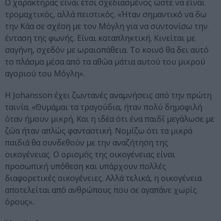
Ο χαρακτήρας είναι έτσι σχεδιασμένος ώστε να είναι
τρομαχτικός, αλλά πειστικός. «Ήταν σημαντικό να δω
την Κάα σε σχέση με τον Μόγλη για να συντονίσω την
ένταση της φωνής. Είναι καταπληκτική. Κινείται με
σαγήνη, σχεδόν με ωραιοπάθεια. Το κοινό θα δει αυτό
το πλάσμα μέσα από τα αθώα μάτια αυτού του μικρού
αγοριού του Μόγλη».
Η Johansson έχει ζωντανές αναμνήσεις από την πρώτη
ταινία. «Θυμάμαι τα τραγούδια, ήταν πολύ δημοφιλή
όταν ήμουν μικρή. Και η ιδέα ότι ένα παιδί μεγάλωσε με
ζώα ήταν απλώς φανταστική. Νομίζω ότι τα μικρά
παιδιά θα συνδεθούν με την αναζήτηση της
οικογένειας. Ο ορισμός της οικογένειας είναι
προσωπική υπόθεση και υπάρχουν πολλές
διαφορετικές οικογένειες. Αλλά τελικά, η οικογένεια
αποτελείται από ανθρώπους που σε αγαπάνε χωρίς
όρους».