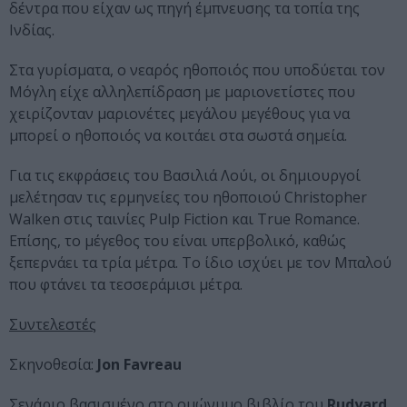
δέντρα που είχαν ως πηγή έμπνευσης τα τοπία της
Ινδίας.
Στα γυρίσματα, ο νεαρός ηθοποιός που υποδύεται τον
Μόγλη είχε αλληλεπίδραση με μαριονετίστες που
χειρίζονταν μαριονέτες μεγάλου μεγέθους για να
μπορεί ο ηθοποιός να κοιτάει στα σωστά σημεία.
Για τις εκφράσεις του Βασιλιά Λούι, οι δημιουργοί
μελέτησαν τις ερμηνείες του ηθοποιού Christopher
Walken στις ταινίες Pulp Fiction και True Romance.
Επίσης, το μέγεθος του είναι υπερβολικό, καθώς
ξεπερνάει τα τρία μέτρα. Το ίδιο ισχύει με τον Μπαλού
που φτάνει τα τεσσεράμισι μέτρα.
Συντελεστές
Σκηνοθεσία:
Jon Favreau
Σενάριο βασισμένο στο ομώνυμο βιβλίο του
Rudyard