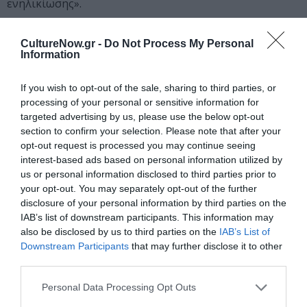
ενηλικίωσης».
Ακέλα
CultureNow.gr -
Do Not Process My Personal
Information
Ο Ακέλα είναι ο δυνατός και σκληραγωγημένος
αρσενικός λύκος, που κουβαλά την ευθύνη όλης της
If you wish to opt-out of the sale, sharing to third parties, or
αγέλης. Αρχηγός με αυτοπεποίθηση, ο Ακέλα διατηρεί
processing of your personal or sensitive information for
την τάξη και επιβάλλει το νόμο της ζούγκλας. Παρόλο
targeted advertising by us, please use the below opt-out
που καλωσορίζει τον άνθρωπο-κουτάβι στην αγέλη,
section to confirm your selection. Please note that after your
ανησυχεί ότι όταν ο Μόγλης μεγαλώσει θα απειλήσει
opt-out request is processed you may continue seeing
interest-based ads based on personal information utilized by
την ασφάλεια της οικογένειας.
us or personal information disclosed to third parties prior to
your opt-out. You may separately opt-out of the further
«Ο Ακέλα είναι ένας άγριος πατριάρχης της αγέλης των
disclosure of your personal information by third parties on the
λύκων» λέει ο Giancarlo Esposito που χαρίζει τη φωνή
IAB’s list of downstream participants. This information may
του στον χαρακτήρα. «Πιστεύει ότι η δύναμη της
also be disclosed by us to third parties on the
IAB’s List of
αγέλης έχει να κάνει με αυτό που προσφέρει ξεχωριστά
Downstream Participants
that may further disclose it to other
ο κάθε λύκος. Ξέρει ότι αν μείνουν ενωμένοι, μπορούν
third parties.
να επιβιώσουν. Είναι σπουδαίος αρχηγός, ένας σοφός
Personal Data Processing Opt Outs
δάσκαλος. Όλοι θέλουν να του μοιάσουν».