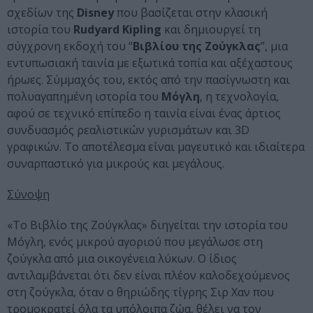
σχεδίων της
Disney
που βασίζεται στην κλασική
ιστορία του
Rudyard Kipling
και δημιουργεί τη
σύγχρονη εκδοχή του “
Βιβλίου της Ζούγκλας
”, μια
εντυπωσιακή ταινία με εξωτικά τοπία και αξέχαστους
ήρωες. Σύμμαχός του, εκτός από την πασίγνωστη και
πολυαγαπημένη ιστορία του
Μόγλη
, η τεχνολογία,
αφού σε τεχνικό επίπεδο η ταινία είναι ένας άρτιος
συνδυασμός ρεαλιστικών γυρισμάτων και 3D
γραφικών. Το αποτέλεσμα είναι μαγευτικό και ιδιαίτερα
συναρπαστικό για μικρούς και μεγάλους.
Σύνοψη
«Το Βιβλίο της Ζούγκλας» διηγείται την ιστορία του
Μόγλη, ενός μικρού αγοριού που μεγάλωσε στη
ζούγκλα από μια οικογένεια λύκων. Ο ίδιος
αντιλαμβάνεται ότι δεν είναι πλέον καλοδεχούμενος
στη ζούγκλα, όταν ο θηριώδης τίγρης Σιρ Χαν που
τρομοκρατεί όλα τα υπόλοιπα ζώα, θέλει να τον