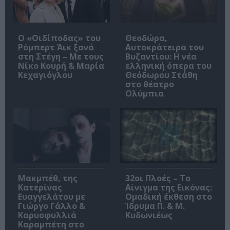
O «Οιδίποδας» του
Θεοδώρα,
Ρόμπερτ Άικ ξανά
Αυτοκράτειρα του
στη Στέγη – Με τους
Βυζαντίου: Η νέα
Νίκο Κουρή & Μαρία
ελληνική όπερα του
Κεχαγιόγλου
Θεόδωρου Στάθη
στο θέατρο
Ολύμπια
Μακμπέθ, της
32οι Πλοές – Το
Κατερίνας
Αίνιγμα της Εικόνας:
Ευαγγελάτου με
Ομαδική έκθεση στο
Γιώργο Γάλλο &
Ίδρυμα Π. & Μ.
Καρυοφυλλιά
Κυδωνιέως
Καραμπέτη στο