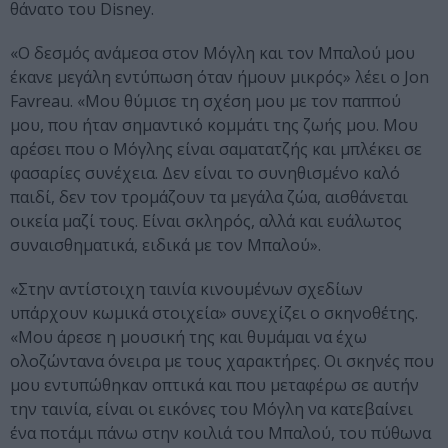
θάνατο του Disney.
«Ο δεσμός ανάμεσα στον Μόγλη και τον Μπαλού μου
έκανε μεγάλη εντύπωση όταν ήμουν μικρός» λέει ο Jon
Favreau. «Μου θύμισε τη σχέση μου με τον παππού
μου, που ήταν σημαντικό κομμάτι της ζωής μου. Μου
αρέσει που ο Μόγλης είναι σαματατζής και μπλέκει σε
φασαρίες συνέχεια. Δεν είναι το συνηθισμένο καλό
παιδί, δεν τον τρομάζουν τα μεγάλα ζώα, αισθάνεται
οικεία μαζί τους. Είναι σκληρός, αλλά και ευάλωτος
συναισθηματικά, ειδικά με τον Μπαλού».
«Στην αντίστοιχη ταινία κινουμένων σχεδίων
υπάρχουν κωμικά στοιχεία» συνεχίζει ο σκηνοθέτης.
«Μου άρεσε η μουσική της και θυμάμαι να έχω
ολοζώντανα όνειρα με τους χαρακτήρες. Οι σκηνές που
μου εντυπώθηκαν οπτικά και που μεταφέρω σε αυτήν
την ταινία, είναι οι εικόνες του Μόγλη να κατεβαίνει
ένα ποτάμι πάνω στην κοιλιά του Μπαλού, του πύθωνα