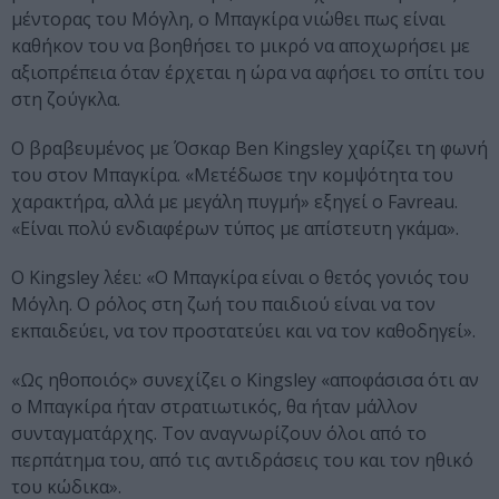
μέντορας του Μόγλη, ο Μπαγκίρα νιώθει πως είναι
καθήκον του να βοηθήσει το μικρό να αποχωρήσει με
αξιοπρέπεια όταν έρχεται η ώρα να αφήσει το σπίτι του
στη ζούγκλα.
Ο βραβευμένος με Όσκαρ Ben Kingsley χαρίζει τη φωνή
του στον Μπαγκίρα. «Μετέδωσε την κομψότητα του
χαρακτήρα, αλλά με μεγάλη πυγμή» εξηγεί ο Favreau.
«Είναι πολύ ενδιαφέρων τύπος με απίστευτη γκάμα».
Ο Kingsley λέει: «Ο Μπαγκίρα είναι ο θετός γονιός του
Μόγλη. Ο ρόλος στη ζωή του παιδιού είναι να τον
εκπαιδεύει, να τον προστατεύει και να τον καθοδηγεί».
«Ως ηθοποιός» συνεχίζει ο Kingsley «αποφάσισα ότι αν
ο Μπαγκίρα ήταν στρατιωτικός, θα ήταν μάλλον
συνταγματάρχης. Τον αναγνωρίζουν όλοι από το
περπάτημα του, από τις αντιδράσεις του και τον ηθικό
του κώδικα».