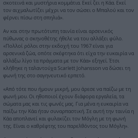
σκοτεινά και μυστήρια κομμάτια. Εκεί ζει η Κάα. Εκεί
τον αιχμαλωτίζει μέχρι να τον σώσει ο Μπαλού και τον
φέρνει πίσω στη σπηλιά».
Αν και στην πρωτότυπη ταινία είναι αρσενικός
πύθωνας ο σκηνοθέτης ήθελε να του αλλάξει φύλο.
«Πολλοί ρόλοι στην εκδοχή του 1967 είναι για
αρσενικά ζώα, οπότε σκέφτηκα ότι είχα την ευκαιρία να
αλλάξω λίγο τα πράγματα με τον Κάα» εξηγεί. Έτσι
κλήθηκε η ταλαντούχα Scarlett Johansson να δώσει τη
φωνή της στο σαγηνευτικό ερπετό.
«Από τότε που ήμουν μικρή, μου άρεσε να παίζω με τη
φωνή μου. Οι ηθοποιοί έχουν διάφορα εργαλεία, τα
σώματα μας και τις φωνές μας. Για μένα η ευκαιρία να
παίξω την Κάα ήταν συναρπαστική. Σε αυτή την ταινία η
Κάα αποπλανεί και φυλακίζει τον Μόγλη με τη φωνή
της. Είναι ο καθρέφτης του παρελθόντος του Μόγλη».