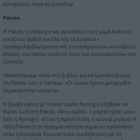
καταφέρνει παρά τα εμπόδια».
Ράκσα
Η Ράκσα, η υπέροχη και προστατευτική μαμά λύκαινα,
νοιάζεται βαθιά για όλα της τα λυκάκια –
συμπεριλαμβανόμενου και του ανθρώπινου κουταβιού
Μόγλη, τον οποίο υιοθετεί όταν τον εγκαταλείπουν στη
ζούγκλα.
«Βασιστήκαμε πολύ στο βιβλίο για να ζωντανέψουμε
τη Ράκσα» λέει ο Favreau. «Οι λύκοι έχουν μια μεγάλη
σημασία στην ιστορία».
Η βραβευμένη με Όσκαρ Lupita Nyong’o κλήθηκε να
δώσει ζωή στη Ράκσα. «Μου αρέσει ο χαρακτήρας μου»
λέει η Nyong’o. «Είναι η προστάτιδα, η αιώνια μητέρα. Η
λέξη Ράκσα στην πραγματικότητα σημαίνει προστασία
στον Ινδουισμό. Ένιωσα πολύ συνδεδεμένη με το