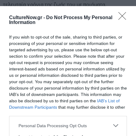
τελευταία χρόνια της ζωής του με ποιήματα,
μυθιστορήματα, διηγήματα, θεατρικά έργα, δοκίμια και
CultureNow.gr -
Do Not Process My Personal
μελέτες. Τιμήθηκε από την Εταιρεία Ευβοϊκών
Information
Σπουδών (1964) και το Δήμο Χαλκιδέων (1978), καθώς
και με το Α΄ Κρατικό Βραβείο Πεζογραφίας για το βιβλίο
If you wish to opt-out of the sale, sharing to third parties, or
του “Φυγή προς τα Εμπρός”. Πέθανε στην τελευταία
processing of your personal or sensitive information for
κατοικία του στην οδό Κομίνη 8 της Χαλκίδας και
targeted advertising by us, please use the below opt-out
κηδεύτηκε με δημόσια δαπάνη. Ο Γιάννης Σκαρίμπας
section to confirm your selection. Please note that after your
τοποθετείται χρονικά στη γενιά του τριάντα, αποτελεί
opt-out request is processed you may continue seeing
interest-based ads based on personal information utilized by
ωστόσο μια μοναχική περίπτωση και αγνοήθηκε για
us or personal information disclosed to third parties prior to
πολλά χρόνια από τη φιλολογική επιστήμη στην
your opt-out. You may separately opt-out of the further
Ελλάδα. Η πεζογραφική παραγωγή του χαρακτηρίζεται
disclosure of your personal information by third parties on the
από την αναγωγή της γλώσσας σε κυρίαρχο στοιχείο
IAB’s list of downstream participants. This information may
της, μέσω της συστηματικής εξάρθρωσής της (τεχνική
also be disclosed by us to third parties on the
IAB’s List of
που παραπέμπει στο σουρεαλισμό) και την τοποθέτηση
Downstream Participants
that may further disclose it to other
της πλοκής στο επίπεδο του προσχήματος, ενώ
third parties.
παράλληλα και συμπληρωματικά στην πρωτοποριακή
Personal Data Processing Opt Outs
γραφή του κινείται και το ποιητικό του έργο. Ο
Σκαρίμπας υπήρξε ένας από τους εισηγητές του