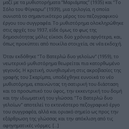
μαζί με τα μυθιστορήματα “Μαριάμπας” (1935) και “Το
Σόλο του Φίγκαρω” (1939), μια τριλογία, η οποία
συνιστά το σημαντικότερο μέρος του πεζογραφικού
έργου του συγγραφέα. Το μυθιστόρημα ολοκληρώθηκε
στις αρχές του 1937, είδε όμως το φως της
δημοσιότητας μόλις είκοσι δύο χρόνια αργότερα, και,
όπως προκύπτει από ποικίλα στοιχεία, σε νέα εκδοχή.
Όταν εκδόθηκε “Το Βατερλώ δυο γελοίων” (1959), το
νεωτερικό μυθιστόρημα θεωρείται πια κατορθωμένο
γεγονός. Η κριτική, συνηθισμένη στις ακροβασίες της
γραφής του Σκαρίμπα, υποδέχθηκε ευνοϊκά το νέο
μυθιστόρημα, επαινώντας τη σατιρική του διάσταση
και το προσωπικό του ύφος, την εκκεντρική του δομή
και την ιδιωματική του γλώσσα. “Το Βατερλώ δυο
γελοίων” αποτελεί το εκτενέστερο πεζογραφικό έργο
του συγγραφέα, αλλά και οριακό σημείο ως προς την
εξάρθρωση της γλώσσας και την απόκλιση από τις
αφηγηματικές νόρμες. […]