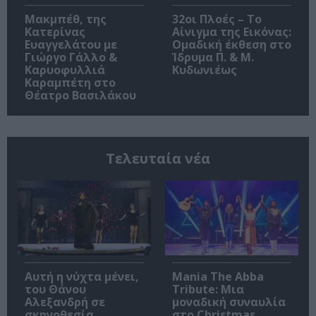
Μακμπέθ, της
32οι Πλοές – Το
Κατερίνας
Αίνιγμα της Εικόνας:
Ευαγγελάτου με
Ομαδική έκθεση στο
Γιώργο Γάλλο &
Ίδρυμα Π. & Μ.
Καρυοφυλλιά
Κυδωνιέως
Καραμπέτη στο
Θέατρο Βασιλάκου
Τελευταία νέα
Αυτή η νύχτα μένει,
Mania The Abba
του Θάνου
Tribute: Μια
Αλεξανδρή σε
μοναδική συναυλία
σκηνοθεσία
στο Christmas