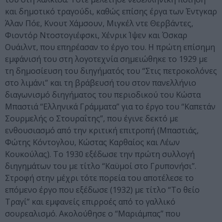
και δημοτικό τραγούδι, καθώς επίσης έργα των Έντγκαρ
Άλαν Πόε, Κνουτ Χάμσουν, Μιγκέλ ντε Θερβάντες,
Φιοντόρ Ντοστογιέφσκι, Χένρικ Ίψεν και Όσκαρ
Ουάιλντ, που επηρέασαν το έργο του. Η πρώτη επίσημη
εμφάνισή του στη λογοτεχνία σημειώθηκε το 1929 με
τη δημοσίευση του διηγήματός του “Στις πετροκολόνες
στο λιμάνι” και τη βράβευσή του στον πανελλήνιο
διαγωνισμό διηγήματος του περιοδικού του Κώστα
Μπαστιά “Ελληνικά Γράμματα” για το έργο του “Καπετάν
Σουρμελής ο Στουραΐτης”, που έγινε δεκτό με
ενθουσιασμό από την κριτική επιτροπή (Μπαστιάς,
Φώτης Κόντογλου, Κώστας Καρθαίος και Λέων
Κουκούλας). Το 1930 εξέδωσε την πρώτη συλλογή
διηγημάτων του με τίτλο “Καϋμοί στο Γρυπονήσι”.
Στροφή στην μέχρι τότε πορεία του αποτέλεσε το
επόμενο έργο που εξέδωσε (1932) με τίτλο “Το θείο
Τραγί” και εμφανείς επιρροές από το γαλλικό
σουρεαλισμό. Ακολούθησε ο “Μαριάμπας” που