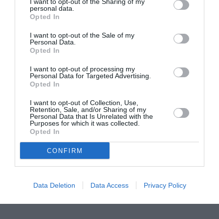
I want to opt-out of the Sharing of my
personal data.
παράδοξου στο χώρο της νεοελληνικής λογοτεχνίας
Opted In
αλλά και του θεάτρου (πολλοί μελετητές τον θεωρούν
ως τον πρώτο έλληνα θεατρικό συγγραφέα του
I want to opt-out of the Sale of my
Personal Data.
παραλόγου). Τα στοιχεία αντλήθηκαν από τα λήμματα
Opted In
Κωστίου Κατερίνα, “Σκαρίμπας Γιάννης”, Παγκόσμιο
Βιογραφικό Λεξικό 9α. Αθήνα, Εκδοτική Αθηνών, 1988,
I want to opt-out of processing my
Personal Data for Targeted Advertising.
Κωστίου Κατερίνα, “Από το εργαστήρι του Γιάννη
Opted In
Σκαρίμπα · Εκπλήξεις και παγίδες”, Περίπλους44, 3-
I want to opt-out of Collection, Use,
6/1997, σ.35-51, Παπαδημητρακόπουλος Ηλίας Χ.,
Retention, Sale, and/or Sharing of my
“Γιάννης Σκαρίμπας”, Η μεσοπολεμική πεζογραφία · Από
Personal Data that Is Unrelated with the
Purposes for which it was collected.
τον πρώτο ως τον δεύτερο παγκόσμιο πόλεμο (1914-
Opted In
1939) Η΄, σ.8-31. Αθήνα, Σοκόλης, 1993, Παπαστάμος
Γιώργος, “Έργο-Βιογραφίας χρονολόγιο του Γιάννη
CONFIRM
Σκαρίμπα (1893-1984)”, Διαβάζω 269, 4/9/1991, σ.20-27
και Επτά Ημέρες Καθημερινής, “Η Χαλκίδα του Γιάννη
Data Deletion
Data Access
Privacy Policy
Σκαρίμπα”, 6/4/1997.
(Πηγή: Αρχείο Ελλήνων Λογοτεχνών, Ε.ΚΕ.ΒΙ.).