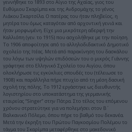
γεννήθηκε το 1893 στο Αίγιο της Αχαΐας, γιος του
Ευθύμιου Σκαρίμπα και της Ανδρομάχης το γένος
Λιάκου Σκαρτσίλα. Ο πατέρας του ήταν πληβείος, η
μητέρα του όμως καταγόταν από αρχοντική γενιά και
ήταν μορφωμένη. Είχε μια μικρότερη αδερφή την
Καλλιόπη (γεν. το 1915) που ασχολήθηκε με την ποίηση.
Το 1906 αποφοίτησε από το αλληλοδιδακτικό Δημοτικό
σχολείο της Ιτέας. Μετά από παρακίνηση του δασκάλου
του λόγω των υψηλών επιδόσεών του ο μικρός Γιάννης
γράφτηκε στο Ελληνικό Σχολείο του Αιγίου, όπου
ολοκλήρωσε τις εγκύκλιες σπουδές του (τέλειωσε το
1908) και παράλληλα πήρε πτυχίο από τη μέση δασική
σχολή της πόλης. Το 1912 εργάστηκε ως διευθυντής
λογιστηρίου στο υποκατάστημα της γερμανικής
εταιρείας “Singer” στην Πάτρα. Στο τέλος του επόμενου
χρόνου στρατεύτηκε για να πολεμήσει στον Β΄
Βαλκανικό Πόλεμο, όπου πήρε το βαθμό του δεκανέα.
Μετά την έκρηξη του Πρώτου Παγκοσμίου Πολέμου το
τάγμα του Σκαρίμπα μεταφέρθηκε στο μακεδονικό