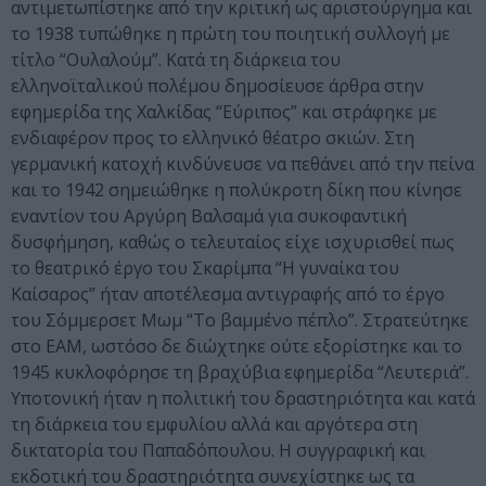
αντιμετωπίστηκε από την κριτική ως αριστούργημα και
το 1938 τυπώθηκε η πρώτη του ποιητική συλλογή με
τίτλο “Ουλαλούμ”. Κατά τη διάρκεια του
ελληνοϊταλικού πολέμου δημοσίευσε άρθρα στην
εφημερίδα της Χαλκίδας “Εύριπος” και στράφηκε με
ενδιαφέρον προς το ελληνικό θέατρο σκιών. Στη
γερμανική κατοχή κινδύνευσε να πεθάνει από την πείνα
και το 1942 σημειώθηκε η πολύκροτη δίκη που κίνησε
εναντίον του Αργύρη Βαλσαμά για συκοφαντική
δυσφήμηση, καθώς ο τελευταίος είχε ισχυρισθεί πως
το θεατρικό έργο του Σκαρίμπα “Η γυναίκα του
Καίσαρος” ήταν αποτέλεσμα αντιγραφής από το έργο
του Σόμμερσετ Μωμ “Το βαμμένο πέπλο”. Στρατεύτηκε
στο ΕΑΜ, ωστόσο δε διώχτηκε ούτε εξορίστηκε και το
1945 κυκλοφόρησε τη βραχύβια εφημερίδα “Λευτεριά”.
Υποτονική ήταν η πολιτική του δραστηριότητα και κατά
τη διάρκεια του εμφυλίου αλλά και αργότερα στη
δικτατορία του Παπαδόπουλου. Η συγγραφική και
εκδοτική του δραστηριότητα συνεχίστηκε ως τα