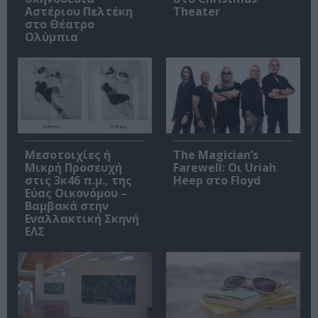
Αστέριου Πελτέκη
Theater
στο Θέατρο
Ολύμπια
Μεσοτοιχίες ή
The Magician’s
Μικρή Προσευχή
Farewell: Οι Uriah
στις 3κ46 π.μ., της
Heep στο Floyd
Εύας Οικονόμου –
Βαμβακά στην
Εναλλακτική Σκηνή
ΕΛΣ