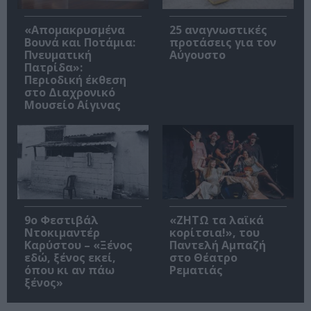
«Απομακρυσμένα
25 αναγνωστικές
Βουνά και Ποτάμια:
προτάσεις για τον
Πνευματική
Αύγουστο
Πατρίδα»:
Περιοδική έκθεση
στο Διαχρονικό
Μουσείο Αίγινας
9ο Φεστιβάλ
«ΖΗΤΩ τα λαϊκά
Ντοκιμαντέρ
κορίτσια!», του
Καρύστου – «Ξένος
Παντελή Αμπαζή
εδώ, ξένος εκεί,
στο Θέατρο
όπου κι αν πάω
Ρεματιάς
ξένος»