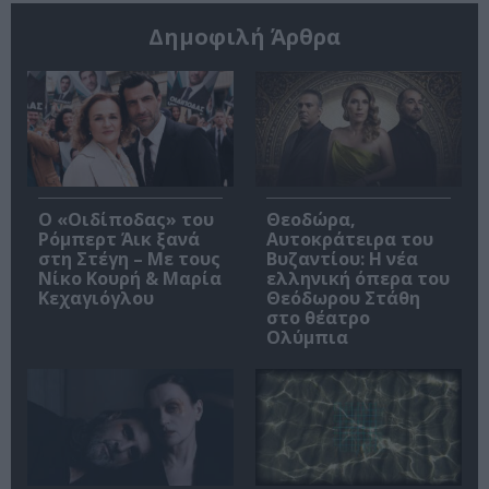
Δημοφιλή Άρθρα
O «Οιδίποδας» του
Θεοδώρα,
Ρόμπερτ Άικ ξανά
Αυτοκράτειρα του
στη Στέγη – Με τους
Βυζαντίου: Η νέα
Νίκο Κουρή & Μαρία
ελληνική όπερα του
Κεχαγιόγλου
Θεόδωρου Στάθη
στο θέατρο
Ολύμπια