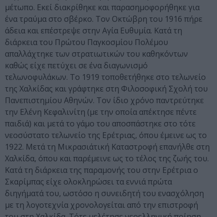
μέτωπο. Εκεί διακρίθηκε και παρασημοφορήθηκε για
ένα τραύμα στο σβέρκο. Τον Οκτώβρη του 1916 πήρε
άδεια και επέστρεψε στην Αγία Ευθυμία. Κατά τη
διάρκεια του Πρώτου Παγκοσμίου Πολέμου
απαλλάχτηκε των στρατιωτικών του καθηκόντων
καθώς είχε πετύχει σε ένα διαγωνισμό
τελωνοφυλάκων. Το 1919 τοποθετήθηκε στο τελωνείο
της Χαλκίδας και γράφτηκε στη Φιλοσοφική Σχολή του
Πανεπιστημίου Αθηνών. Τον ίδιο χρόνο παντρεύτηκε
την Ελένη Κεφαλινίτη (με την οποία απέκτησε πέντε
παιδιά) και μετά το γάμο του αποσπάστηκε στο τότε
νεοσύστατο τελωνείο της Ερέτριας, όπου έμεινε ως το
1922. Μετά τη Μικρασιάτική Καταστροφή επανήλθε στη
Χαλκίδα, όπου και παρέμεινε ως το τέλος της ζωής του.
Κατά τη διάρκεια της παραμονής του στην Ερέτρια ο
Σκαρίμπας είχε ολοκληρώσει τα εννιά πρώτα
διηγήματά του, ωστόσο η συνειδητή του ενασχόληση
με τη λογοτεχνία χρονολογείται από την επιστροφή
του στη Χαλκίδα. Τότε μελέτησε νεοελληνική ποίηση