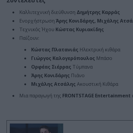
Συντελεστές
Καλλιτεχνική διεύθυνση
Δημήτρης Καρράς
Ενορχήστρωση
Άρης Κονιδάρης, Μιχάλης Ατσ
Τεχνικός Ήχου
Κώστας Κυριακίδης
Παίζουν:
Κώστας Πλατανιάς
Ηλεκτρική κιθάρα
Γιώργος Καλογερόπουλος
Μπάσο
Ορφέας Σιέρρας
Τύμπανα
Άρης Κονιδάρης
Πιάνο
Μιχάλης Ατσάλης
Ακουστική Κιθάρα
Μια παραγωγή της
FRONTSTAGE Entertainment