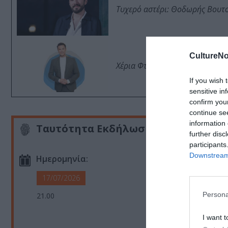
Τυχερό αστέρι: Θοδωρής Βουτσι
CultureNo
Χέρια Φτερά: Ο Μάριος Φραγκο
If you wish 
sensitive in
confirm you
continue se
information 
Ταυτότητα Εκδήλωσης
further disc
participants
Downstream 
Ημερομηνία:
17/07/2026
Persona
21.00
I want t