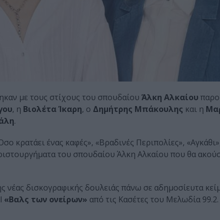
ηκαν με τους στίχους του σπουδαίου
Άλκη Αλκαίου
παρο
γου
, η
Βιολέτα Ίκαρη
, ο
Δημήτρης Μπάκουλης
και η
Μα
άλη
.
Όσο κρατάει ένας καφές», «Βραδινές Περιπολίες», «Αγκάθι»
αριστουργήματα του σπουδαίου Άλκη Αλκαίου που θα ακούσ
ης νέας δισκογραφικής δουλειάς πάνω σε αδημοσίευτα κεί
l
«Βαλς των ονείρων»
από τις Κασέτες του Μελωδία 99.2.