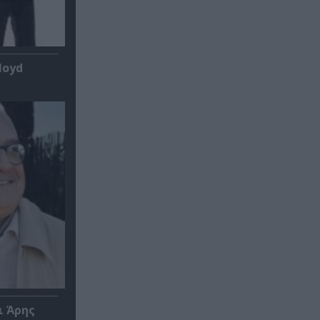
loyd
ι Άρης