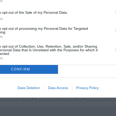
In
o opt-out of the Sale of my Personal Data.
In
to opt-out of processing my Personal Data for Targeted
ing.
In
μάθετε πρώτοι όλες τις ειδήσεις
o opt-out of Collection, Use, Retention, Sale, and/or Sharing
ersonal Data that Is Unrelated with the Purposes for which it
lected.
ολιτισμό στο
Culturenow.gr
In
CONFIRM
r
Δες
Data Deletion
Data Access
Privacy Policy
ΟΚΑΙΡΙΝΑ ΦΕΣΤΙΒΑΛ
ΚΑΛΟΚΑΙΡΙΝΕΣ ΣΥΝΑΥΛΙΕΣ
ΣΥΝΑΥΛΙΕΣ 2026