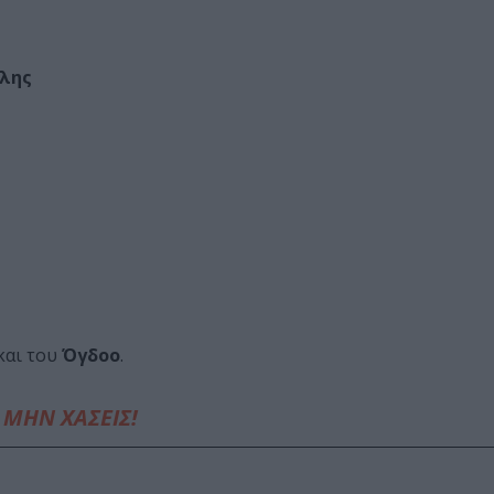
άλης
και του
Όγδοο
.
ΜΗΝ ΧΑΣΕΙΣ!