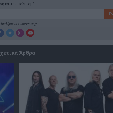
νη και τον Πολιτισμό!
λουθήστε το Culturenow.gr
χετικά Άρθρα