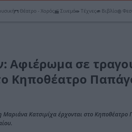
υσική
Θέατρο - Χορός
Σινεμά
Τέχνες
Βιβλίο
Φεσ
ν: Αφιέρωμα σε τραγο
το Κηποθέατρο Παπάγ
 η Μαριάνα Κατσιμίχα έρχονται στο Κηποθέατρο
αίου.