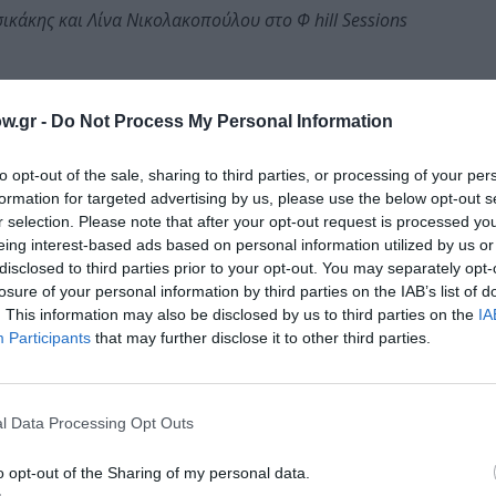
κάκης και Λίνα Νικολακοπούλου στο Φ hill Sessions
w.gr -
Do Not Process My Personal Information
ύλης στο Φεστιβάλ στη Σκιά των Βράχων 2026
to opt-out of the sale, sharing to third parties, or processing of your per
formation for targeted advertising by us, please use the below opt-out s
r selection. Please note that after your opt-out request is processed y
eing interest-based ads based on personal information utilized by us or
disclosed to third parties prior to your opt-out. You may separately opt-
losure of your personal information by third parties on the IAB’s list of
. This information may also be disclosed by us to third parties on the
IA
Participants
that may further disclose it to other third parties.
Τοποθεσία:
Δημοτικό Κηποθέατρο Παπάγου, Κορυτσάς (6η στά
Παπάγου
l Data Processing Opt Outs
Κηποθέατρο Παπάγου
o opt-out of the Sharing of my personal data.