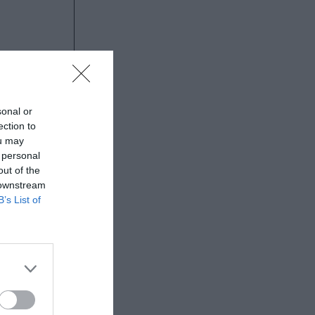
sonal or
ection to
ou may
 personal
out of the
 downstream
B’s List of
ση Παπάγου),