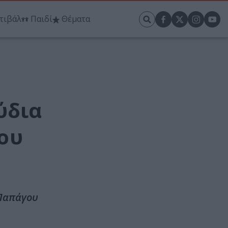
τιβάλ
Παιδί
Θέματα
ύδια
ου
 Παπάγου