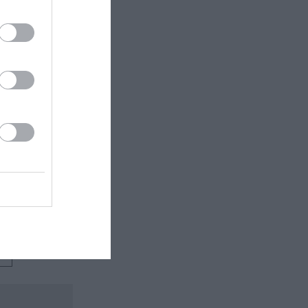
 εδώ!
❯