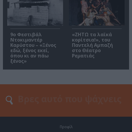
9ο Φεστιβάλ
«ΖΗΤΩ τα λαϊκά
Ντοκιμαντέρ
κορίτσια!», του
Καρύστου – «Ξένος
Παντελή Αμπαζή
εδώ, ξένος εκεί,
στο Θέατρο
όπου κι αν πάω
Ρεματιάς
ξένος»
Προφίλ