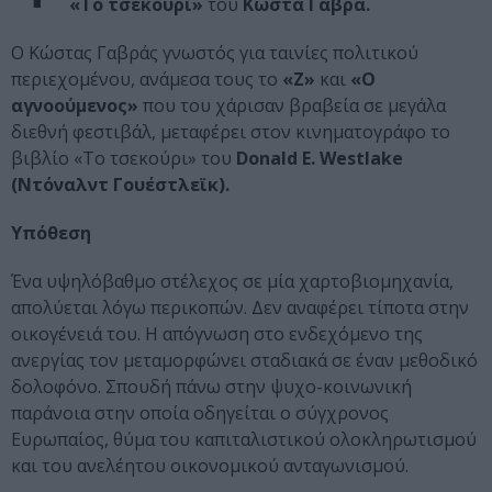
«Το τσεκούρι»
του
Κώστα Γαβρά.
Ο Κώστας Γαβράς γνωστός για ταινίες πολιτικού
περιεχομένου, ανάμεσα τους το
«Ζ»
και
«Ο
αγνοούμενος»
που του χάρισαν βραβεία σε μεγάλα
διεθνή φεστιβάλ, μεταφέρει στον κινηματογράφο το
βιβλίο «Το τσεκούρι» του
Donald E. Westlake
(Ντόναλντ Γουέστλεϊκ).
Υπόθεση
Ένα υψηλόβαθμο στέλεχος σε μία χαρτοβιομηχανία,
απολύεται λόγω περικοπών. Δεν αναφέρει τίποτα στην
οικογένειά του. Η απόγνωση στο ενδεχόμενο της
ανεργίας τον μεταμορφώνει σταδιακά σε έναν μεθοδικό
δολοφόνο. Σπουδή πάνω στην ψυχο-κοινωνική
παράνοια στην οποία οδηγείται ο σύγχρονος
Ευρωπαίος, θύμα του καπιταλιστικού ολοκληρωτισμού
και του ανελέητου οικονομικού ανταγωνισμού.