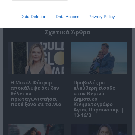
Data Deletion
Data Access
Privacy Policy
Σχετικά Άρθρα
Η Μισέλ Φάιφερ
Προβολές με
αποκάλυψε ότι δεν
ελεύθερη είσοδο
θέλει να
στον Θερινό
πρωταγωνιστήσει
Δημοτικό
ποτέ ξανά σε ταινία
Κινηματογράφο
Αγίας Παρασκευής |
10-16/8