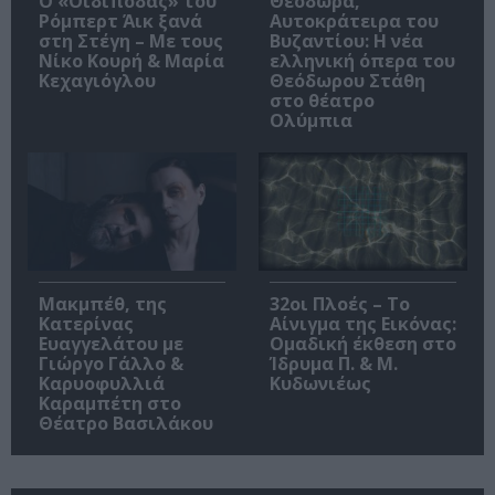
O «Οιδίποδας» του
Θεοδώρα,
Ρόμπερτ Άικ ξανά
Αυτοκράτειρα του
στη Στέγη – Με τους
Βυζαντίου: Η νέα
Νίκο Κουρή & Μαρία
ελληνική όπερα του
Κεχαγιόγλου
Θεόδωρου Στάθη
στο θέατρο
Ολύμπια
Μακμπέθ, της
32οι Πλοές – Το
Κατερίνας
Αίνιγμα της Εικόνας:
Ευαγγελάτου με
Ομαδική έκθεση στο
Γιώργο Γάλλο &
Ίδρυμα Π. & Μ.
Καρυοφυλλιά
Κυδωνιέως
Καραμπέτη στο
Θέατρο Βασιλάκου