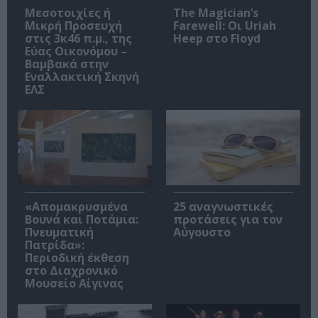
Μεσοτοιχίες ή
The Magician’s
Μικρή Προσευχή
Farewell: Οι Uriah
στις 3κ46 π.μ., της
Heep στο Floyd
Εύας Οικονόμου –
Βαμβακά στην
Εναλλακτική Σκηνή
ΕΛΣ
«Απομακρυσμένα
25 αναγνωστικές
Βουνά και Ποτάμια:
προτάσεις για τον
Πνευματική
Αύγουστο
Πατρίδα»:
Περιοδική έκθεση
στο Διαχρονικό
Μουσείο Αίγινας