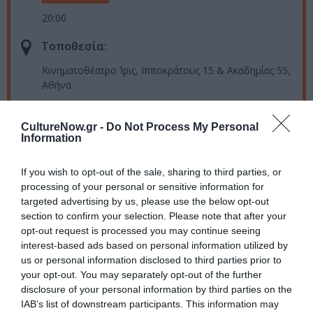
20:00
Τοποθεσία:
Kινηματοθέατρο Ίρις, Ιπποκράτους 15 & Ακαδημίας 55,
Αθήνα
Eισιτήρια:
CultureNow.gr -
Do Not Process My Personal
Είσοδος ελεύθερη με την επίδειξη του email
Information
προκράτησης θέσης
If you wish to opt-out of the sale, sharing to third parties, or
Πληροφορίες / Κρατήσεις:
processing of your personal or sensitive information for
targeted advertising by us, please use the below opt-out
iridavisions.gr
section to confirm your selection. Please note that after your
opt-out request is processed you may continue seeing
Ακολουθήστε το Culturenow.gr στο
Google News
και
interest-based ads based on personal information utilized by
μάθετε πρώτοι όλες τις ειδήσεις
us or personal information disclosed to third parties prior to
your opt-out. You may separately opt-out of the further
disclosure of your personal information by third parties on the
Δείτε όλα τα
τελευταία νέα
για την Τέχνη και τον
IAB’s list of downstream participants. This information may
Πολιτισμό στο
Culturenow.gr