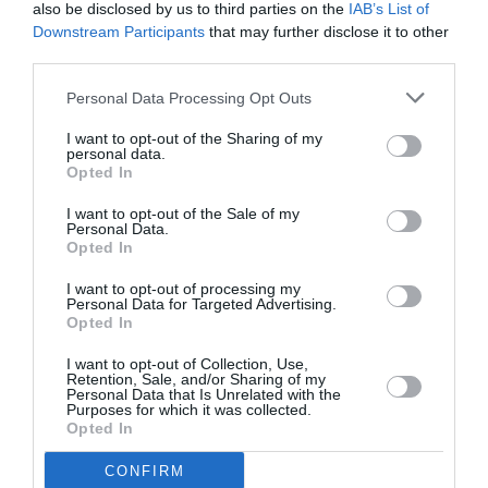
also be disclosed by us to third parties on the
IAB’s List of
Downstream Participants
that may further disclose it to other
Νέοι Διαγωνισμοί
❯
third parties.
Personal Data Processing Opt Outs
Tags
I want to opt-out of the Sharing of my
ΔΙΑΛΕΞΕΙΣ - ΟΜΙΛΙΕΣ
ΔΡΑΜΑΤΙΚΗ - ΚΟΙΝΩΝΙΚΗ
personal data.
Opted In
ΔΩΡΕΑΝ ΕΚΔΗΛΩΣΕΙΣ
ΘΡΙΛΕΡ - ΤΡΟΜΟΥ
I want to opt-out of the Sale of my
ΚΩΣΤΑΣ ΓΑΒΡΑΣ
ΞΕΝΕΣ ΤΑΙΝΙΕΣ
Personal Data.
Opted In
Newsletter
I want to opt-out of processing my
Personal Data for Targeted Advertising.
Κάθε βδομάδα στο e-mail σας τα τελευταία νέα για
Opted In
την Τέχνη και τον Πολιτισμό!
I want to opt-out of Collection, Use,
Retention, Sale, and/or Sharing of my
Personal Data that Is Unrelated with the
Purposes for which it was collected.
Opted In
CONFIRM
Ακολουθήστε το Culturenow.gr