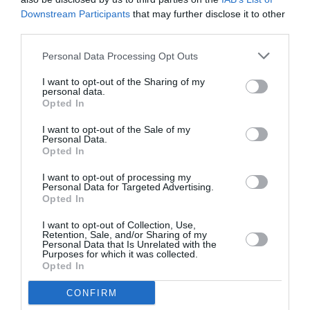
Downstream Participants
that may further disclose it to other
third parties.
Ακολουθήστε το Culturenow.gr
Personal Data Processing Opt Outs
I want to opt-out of the Sharing of my
personal data.
Opted In
Σχετικά Άρθρα
I want to opt-out of the Sale of my
Personal Data.
Opted In
I want to opt-out of processing my
Personal Data for Targeted Advertising.
Opted In
I want to opt-out of Collection, Use,
Η μακρά λίστα με
Έκθεση Βιβλίου
Retention, Sale, and/or Sharing of my
τις υποψηφιότητες
2026 στο Ναύπλιο
Personal Data that Is Unrelated with the
για το Βραβείο
Purposes for which it was collected.
Booker 2026
Opted In
CONFIRM