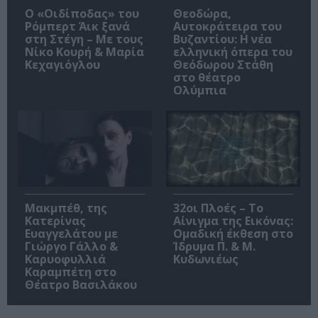
O «Οιδίποδας» του
Θεοδώρα,
Ρόμπερτ Άικ ξανά
Αυτοκράτειρα του
στη Στέγη – Με τους
Βυζαντίου: Η νέα
Νίκο Κουρή & Μαρία
ελληνική όπερα του
Κεχαγιόγλου
Θεόδωρου Στάθη
στο θέατρο
Ολύμπια
Μακμπέθ, της
32οι Πλοές – Το
Κατερίνας
Αίνιγμα της Εικόνας:
Ευαγγελάτου με
Ομαδική έκθεση στο
Γιώργο Γάλλο &
Ίδρυμα Π. & Μ.
Καρυοφυλλιά
Κυδωνιέως
Καραμπέτη στο
Θέατρο Βασιλάκου