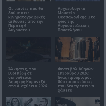
Οι ταινίες που θα
Αρχαιολογικό
δούμε στις
Μουσείο
κινηματογραφικές
Θεσσαλονίκης: Στο
αίθουσες από την
φως της
Πέμπτη 6
Αυγουστιάτικης
Αυγούστου
Πανσελήνου
Άλκηστις, του
Φεστιβάλ Αθηνών
Ευριπίδη σε
Επιδαύρου 2026:
σκηνοθεσία
Ένας προορισμός –
Δημήτρη Καραντζά
δύο παραστάσεις
στα Αισχύλεια 2026
που δεν πρέπει να
χάσετε