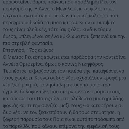
αρρωσταίνει βαριά, πράγμα που προβληματίζει τον
περίγυρό της. Η Άννα, ο Μενέλαος κι οι φίλοι τους
έρχονται αντιμέτωποι με έναν ιατρικό κολοσσό που
περιφρουρεί καλά τα μυστικά του. Κι αν οι υποψίες
τους είναι αληθινές, τότε ίσως όλοι κινδυνεύουν
άμεσα, μπλεγμένοι σε ένα κύκλωμα που ξεπερνά και την
πιο στρεβλή φαντασία.
Επτάνησα, 17ος αιώνας
Ο Μέλιος Ρενέσης ερωτεύεται παράφορα την κοντεσίνα
Αννέτα Οριφερίνα, όμως ο κόντες Νικηφόρος
Τεμπέστας, εκβιάζοντας τον πατέρα της, καταφέρνει να
τους χωρίσει. Κι ενώ οι δυο νέοι σχεδιάζουν κρυφά μια
νέα ζωή μακριά, το νησί πλήττεται από μια σειρά
άγριων δολοφονιών, που σπέρνουν τον τρόμο στους
κατοίκους του. Ποιος είναι στ’ αλήθεια ο μυστηριώδης
φονιάς και τι τον συνδέει μαζί τους; Θα καταφέρουν οι
δυο νέοι να τον ξεσκεπάσουν ή θα τους σταματήσει η
ζοφερή παρουσία του; Ποια είναι αυτά τα πρόσωπα από
το παρελθόν που κάνουν επίμονα την εμφάνισή τους