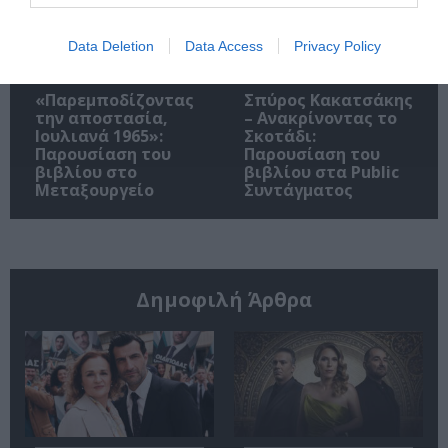
Data Deletion
Data Access
Privacy Policy
«Παρεμποδίζοντας
Σπύρος Κακατσάκης
την αποστασία,
– Ανακρίνοντας το
Ιουλιανά 1965»:
Σκοτάδι:
Παρουσίαση του
Παρουσίαση του
βιβλίου στο
βιβλίου στα Public
Μεταξουργείο
Συντάγματος
Δημοφιλή Άρθρα