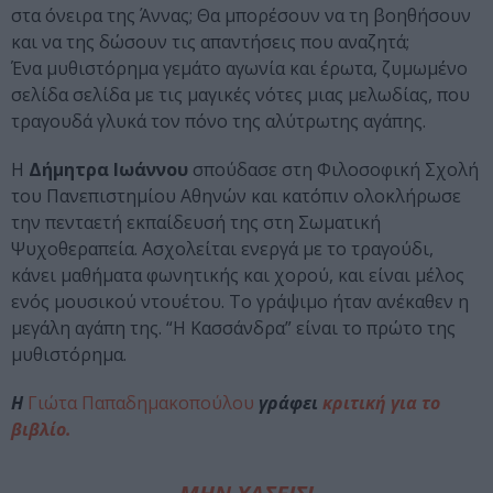
στα όνειρα της Άννας; Θα μπορέσουν να τη βοηθήσουν
και να της δώσουν τις απαντήσεις που αναζητά;
Ένα μυθιστόρημα γεμάτο αγωνία και έρωτα, ζυμωμένο
σελίδα σελίδα με τις μαγικές νότες μιας μελωδίας, που
τραγουδά γλυκά τον πόνο της αλύτρωτης αγάπης.
Η
Δήμητρα Ιωάννου
σπούδασε στη Φιλοσοφική Σχολή
του Πανεπιστημίου Αθηνών και κατόπιν ολοκλήρωσε
την πενταετή εκπαίδευσή της στη Σωματική
Ψυχοθεραπεία. Ασχολείται ενεργά με το τραγούδι,
κάνει μαθήματα φωνητικής και χορού, και είναι μέλος
ενός μουσικού ντουέτου. Το γράψιμο ήταν ανέκαθεν η
μεγάλη αγάπη της. “Η Κασσάνδρα” είναι το πρώτο της
μυθιστόρημα.
Η
Γιώτα Παπαδημακοπούλου
γράφει
κριτική για το
βιβλίο.