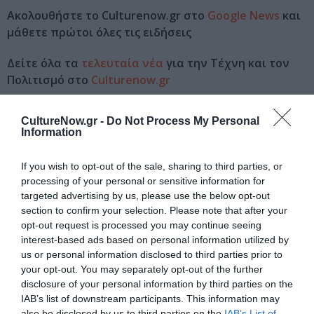
Ακολουθήστε το Culturenow.gr στο
Google News
και
μάθετε πρώτοι όλες τις ειδήσεις
Δείτε όλα τα
τελευταία νέα
για την Τέχνη και τον
Πολιτισμό στο
Culturenow.gr
Νέοι Διαγωνισμοί
❯
CultureNow.gr -
Do Not Process My Personal
Information
Tags
If you wish to opt-out of the sale, sharing to third parties, or
ΕΚΔΟΣΕΙΣ ΨΥΧΟΓΙΟΣ
processing of your personal or sensitive information for
targeted advertising by us, please use the below opt-out
section to confirm your selection. Please note that after your
Newsletter
opt-out request is processed you may continue seeing
Κάθε βδομάδα στο e-mail σας τα τελευταία νέα για
interest-based ads based on personal information utilized by
την Τέχνη και τον Πολιτισμό!
us or personal information disclosed to third parties prior to
your opt-out. You may separately opt-out of the further
disclosure of your personal information by third parties on the
IAB’s list of downstream participants. This information may
also be disclosed by us to third parties on the
IAB’s List of