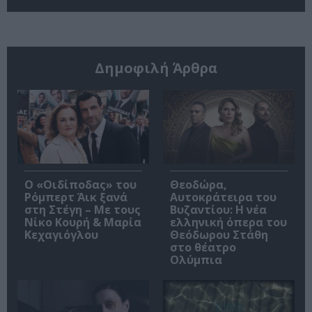
Δημοφιλή Άρθρα
O «Οιδίποδας» του
Θεοδώρα,
Ρόμπερτ Άικ ξανά
Αυτοκράτειρα του
στη Στέγη – Με τους
Βυζαντίου: Η νέα
Νίκο Κουρή & Μαρία
ελληνική όπερα του
Κεχαγιόγλου
Θεόδωρου Στάθη
στο θέατρο
Ολύμπια