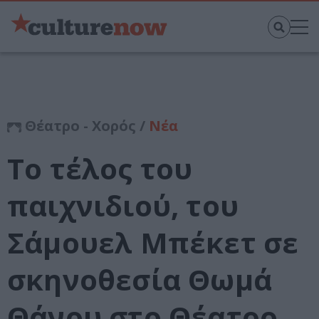
Θέατρο - Χορός /
Νέα
Το τέλος του
παιχνιδιού, του
Σάμουελ Μπέκετ σε
σκηνοθεσία Θωμά
Θάνου στο Θέατρο