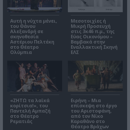
Αυτή η νύχτα μένει,
Μεσοτοιχίες ή
του Θάνου
Μικρή Προσευχή
Αλεξανδρή σε
στις 3κ46 π.μ., της
σκηνοθεσία
Εύας Οικονόμου –
Αστέριου Πελτέκη
Βαμβακά στην
στο Θέατρο
Εναλλακτική Σκηνή
Ολύμπια
ΕΛΣ
«ΖΗΤΩ τα λαϊκά
Ειρήνη – Μια
κορίτσια!», του
επίσκεψη στο έργο
Παντελή Αμπαζή
του Αριστοφάνη,
στο Θέατρο
από τον Νίκο
Ρεματιάς
Καραθάνο στο
Θέατρο Βράχων