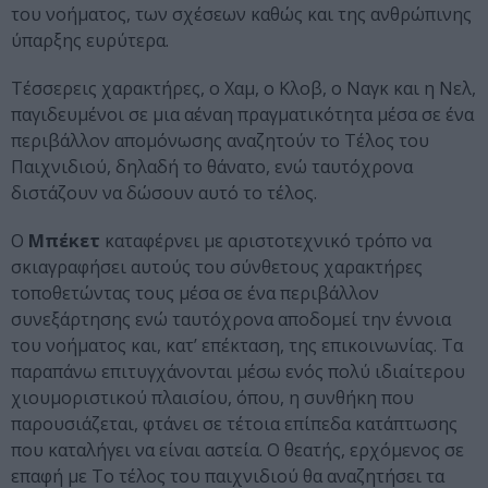
του νοήματος, των σχέσεων καθώς και της ανθρώπινης
ύπαρξης ευρύτερα.
Τέσσερεις χαρακτήρες, ο Χαμ, ο Κλοβ, ο Ναγκ και η Νελ,
παγιδευμένοι σε μια αέναη πραγματικότητα μέσα σε ένα
περιβάλλον απομόνωσης αναζητούν το Τέλος του
Παιχνιδιού, δηλαδή το θάνατο, ενώ ταυτόχρονα
διστάζουν να δώσουν αυτό το τέλος.
Ο
Μπέκετ
καταφέρνει με αριστοτεχνικό τρόπο να
σκιαγραφήσει αυτούς του σύνθετους χαρακτήρες
τοποθετώντας τους μέσα σε ένα περιβάλλον
συνεξάρτησης ενώ ταυτόχρονα αποδομεί την έννοια
του νοήματος και, κατ’ επέκταση, της επικοινωνίας. Τα
παραπάνω επιτυγχάνονται μέσω ενός πολύ ιδιαίτερου
χιουμοριστικού πλαισίου, όπου, η συνθήκη που
παρουσιάζεται, φτάνει σε τέτοια επίπεδα κατάπτωσης
που καταλήγει να είναι αστεία. Ο θεατής, ερχόμενος σε
επαφή με Το τέλος του παιχνιδιού θα αναζητήσει τα