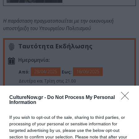
Η παράσταση πραγματοποιείται με την οικονομική
υποστήριξη του Υπουργείου Πολιτισμού
Ταυτότητα Εκδήλωσης
Ημερομηνία:
28/04/2025
16/06/2025
Από:
Εως:
Δευτέρα και Τρίτη στις 21.00
Τοποθεσία:
CultureNow.gr -
Do Not Process My Personal
Information
Θέατρο 104, Ευμολπιδών 41, Γκάζι
Θέατρο 104
If you wish to opt-out of the sale, sharing to third parties, or
processing of your personal or sensitive information for
targeted advertising by us, please use the below opt-out
Eισιτήρια:
section to confirm your selection. Please note that after your