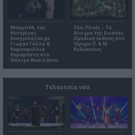
Μακμπέθ, της
32οι Πλοές – Το
Κατερίνας
Αίνιγμα της Εικόνας:
Ευαγγελάτου με
Ομαδική έκθεση στο
Γιώργο Γάλλο &
Ίδρυμα Π. & Μ.
Καρυοφυλλιά
Κυδωνιέως
Καραμπέτη στο
Θέατρο Βασιλάκου
Τελευταία νέα