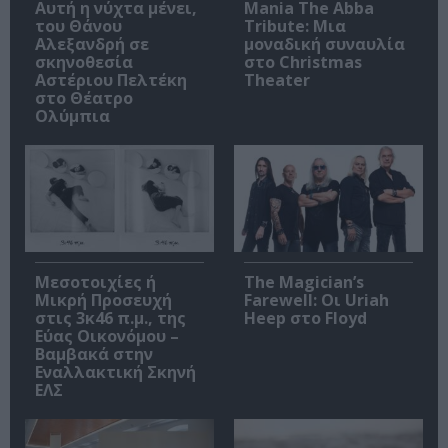
Αυτή η νύχτα μένει,
Mania The Abba
του Θάνου
Tribute: Μια
Αλεξανδρή σε
μοναδική συναυλία
σκηνοθεσία
στο Christmas
Αστέριου Πελτέκη
Theater
στο Θέατρο
Ολύμπια
Μεσοτοιχίες ή
The Magician’s
Μικρή Προσευχή
Farewell: Οι Uriah
στις 3κ46 π.μ., της
Heep στο Floyd
Εύας Οικονόμου –
Βαμβακά στην
Εναλλακτική Σκηνή
ΕΛΣ