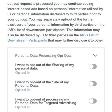
Γενική Είσοδος: 15€ | Μειωμένο: 13€
opt-out request is processed you may continue seeing
interest-based ads based on personal information utilized by
Πληροφορίες / Κρατήσεις:
us or personal information disclosed to third parties prior to
your opt-out. You may separately opt-out of the further
Τηλ: 210 3455020, 6951269828 |
104.gr
disclosure of your personal information by third parties on the
IAB’s list of downstream participants. This information may
also be disclosed by us to third parties on the
IAB’s List of
Ακολουθήστε το Culturenow.gr στο
Google News
και
Downstream Participants
that may further disclose it to other
μάθετε πρώτοι όλες τις ειδήσεις
third parties.
Δείτε όλα τα
τελευταία νέα
για την Τέχνη και τον
Personal Data Processing Opt Outs
Πολιτισμό στο
Culturenow.gr
I want to opt-out of the Sharing of my
personal data.
Νέοι Διαγωνισμοί
❯
Opted In
I want to opt-out of the Sale of my
Tags
Personal Data.
Opted In
ΔΡΑΜΑ - ΚΟΙΝΩΝΙΚΟ - ΣΥΓΧΡΟΝΟ
I want to opt-out of processing my
Personal Data for Targeted Advertising.
ΘΕΑΤΡΙΚΕΣ ΠΑΡΑΣΤΑΣΕΙΣ 2024 - 2025
ΚΩΜΩΔΙΑ
Opted In
ΣΑΜΙΟΥΕΛ ΜΠΕΚΕΤ