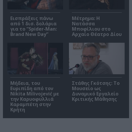
Εισπράξεις πάνω
Μέτρημα: Η
από 1 δισ. δολάρια
Νατάσσα
για το “Spider-Man:
Μποφίλιου στο
Brand New Day”
Αρχαίο Θέατρο Δίου
Μήδεια, του
Στάθης Γκότσης: Το
Ευριπίδη από τον
Μουσείο ως
Nikita Milivojević με
Δυναμικό Εργαλείο
την Καρυοφυλλιά
Κριτικής Μάθησης
Καραμπέτη στην
Κρήτη