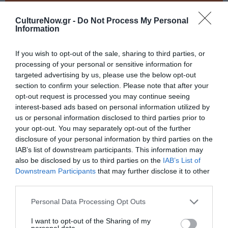
Ταυτότητα Εκδήλωσης
CultureNow.gr -
Do Not Process My Personal
Information
Ημερομηνία:
If you wish to opt-out of the sale, sharing to third parties, or
17/06/2025
19/06/2025
Από:
Εως:
processing of your personal or sensitive information for
Παράσταση: 17/6 στις 20.00, 19/6 στις 21.00
targeted advertising by us, please use the below opt-out
Συζήτηση: 18/6 στις 19.00-21.00
section to confirm your selection. Please note that after your
opt-out request is processed you may continue seeing
Τοποθεσία:
interest-based ads based on personal information utilized by
us or personal information disclosed to third parties prior to
Θέατρο Τέχνης Καρόλου Κουν - Φρυνίχου, Φρυνίχου
your opt-out. You may separately opt-out of the further
14, Πλάκα
disclosure of your personal information by third parties on the
IAB’s list of downstream participants. This information may
Θέατρο Τέχνης Καρόλου Κουν – Φρυνίχου
also be disclosed by us to third parties on the
IAB’s List of
Downstream Participants
that may further disclose it to other
Eισιτήρια:
third parties.
Είσοδος Ελεύθερη
Personal Data Processing Opt Outs
Πληροφορίες / Κρατήσεις:
I want to opt-out of the Sharing of my
personal data.