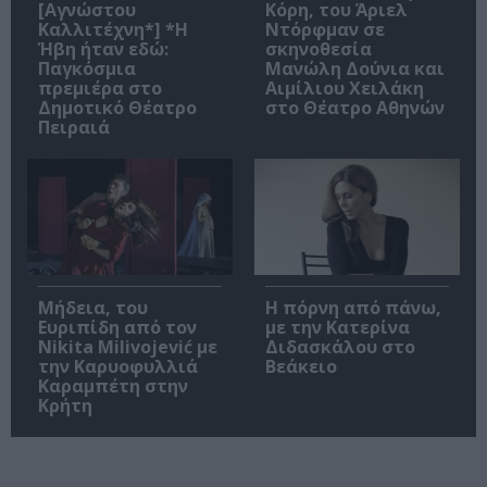
[Αγνώστου
Κόρη, του Άριελ
Καλλιτέχνη*] *Η
Ντόρφμαν σε
Ήβη ήταν εδώ:
σκηνοθεσία
Παγκόσμια
Μανώλη Δούνια και
πρεμιέρα στο
Αιμίλιου Χειλάκη
Δημοτικό Θέατρο
στο Θέατρο Αθηνών
Πειραιά
Μήδεια, του
Η πόρνη από πάνω,
Ευριπίδη από τον
με την Κατερίνα
Nikita Milivojević με
Διδασκάλου στο
την Καρυοφυλλιά
Βεάκειο
Καραμπέτη στην
Κρήτη