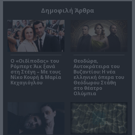
Δημοφιλή Άρθρα
O «Οιδίποδας» του
Θεοδώρα,
Ρόμπερτ Άικ ξανά
Αυτοκράτειρα του
στη Στέγη – Με τους
Βυζαντίου: Η νέα
Νίκο Κουρή & Μαρία
ελληνική όπερα του
Κεχαγιόγλου
Θεόδωρου Στάθη
στο θέατρο
Ολύμπια