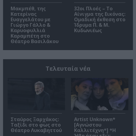
Μακμπέθ, της
32οι Πλοές – Το
Κατερίνας
Αίνιγμα της Εικόνας:
Ευαγγελάτου με
Ομαδική έκθεση στο
Γιώργο Γάλλο &
Ίδρυμα Π. & Μ.
Καρυοφυλλιά
Κυδωνιέως
Καραμπέτη στο
Θέατρο Βασιλάκου
Τελευταία νέα
Σταύρος Ξαρχάκος:
Artist Unknown*
Ταξίδι στο φως στο
[Αγνώστου
Θέατρο Λυκαβηττού
Καλλιτέχνη*] *Η
Ήβη ήταν εδώ: