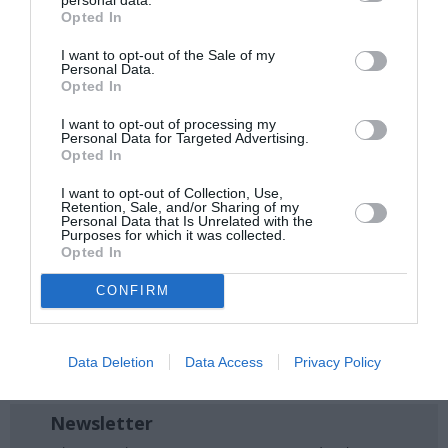
Τηλ.: 210 3222 464 |
theatro-technis.gr
Opted In
I want to opt-out of the Sale of my
Ακολουθήστε το Culturenow.gr στο
Google News
και
Personal Data.
Opted In
μάθετε πρώτοι όλες τις ειδήσεις
I want to opt-out of processing my
Δείτε όλα τα
τελευταία νέα
για την Τέχνη και τον
Personal Data for Targeted Advertising.
Opted In
Πολιτισμό στο
Culturenow.gr
I want to opt-out of Collection, Use,
Νέοι Διαγωνισμοί
❯
Retention, Sale, and/or Sharing of my
Personal Data that Is Unrelated with the
Purposes for which it was collected.
Opted In
Tags
CONFIRM
ΑΡΧΑΙΟ ΔΡΑΜΑ
ΔΙΑΛΕΞΕΙΣ - ΟΜΙΛΙΕΣ
ΔΡΑΜΑ - ΚΟΙΝΩΝΙΚΟ - ΣΥΓΧΡΟΝΟ
ΔΩΡΕΑΝ ΕΚΔΗΛΩΣΕΙΣ
Data Deletion
Data Access
Privacy Policy
ΘΕΑΤΡΙΚΕΣ ΠΑΡΑΣΤΑΣΕΙΣ 2024 - 2025
Newsletter