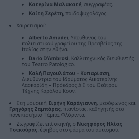
Κατερίνα Μαλακατέ
, συγγραφέας.
Καίτη Σερέτη
, παιδοψυχολόγος.
Χαιρετισμοί:
Alberto Amadei
, Υπεύθυνος του
πολιτιστικού γραφείου της Πρεσβείας της
Ιταλίας στην Αθήνα.
Dario D’Ambrosi
, Καλλιτεχνικός διευθυντής
του Teatro Patologico.
Καλή Παγουλάτου – Κυπαρίσση
,
Διευθύντρια του Ιδρύματος Αικατερίνης
Λασκαρίδη – Πρόεδρος Δ.Σ του Θεάτρου
Τέχνης Καρόλου Κουν.
Στη μουσική:
Ειρήνη Καράγιαννη
, μεσόφωνος και
Γρηγόρης Ζαμπάρας
, πιανίστας, καθηγητής στο
πανεπιστήμιο Τάμπα, Φλόριντα.
Ζωγραφίζει επί σκηνής ο
Νικηφόρος Ηλίας
Τσεκούρας
, έφηβος στο φάσμα του αυτισμού.