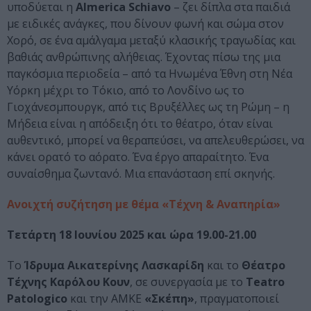
υποδύεται η
Almerica Schiavo
– ζει δίπλα στα παιδιά
με ειδικές ανάγκες, που δίνουν φωνή και σώμα στον
Χορό, σε ένα αμάλγαμα μεταξύ κλασικής τραγωδίας και
βαθιάς ανθρώπινης αλήθειας. Έχοντας πίσω της μια
παγκόσμια περιοδεία – από τα Ηνωμένα Έθνη στη Νέα
Υόρκη μέχρι το Τόκιο, από το Λονδίνο ως το
Γιοχάνεσμπουργκ, από τις Βρυξέλλες ως τη Ρώμη – η
Μήδεια είναι η απόδειξη ότι το θέατρο, όταν είναι
αυθεντικό, μπορεί να θεραπεύσει, να απελευθερώσει, να
κάνει ορατό το αόρατο. Ένα έργο απαραίτητο. Ένα
συναίσθημα ζωντανό. Μια επανάσταση επί σκηνής.
Ανοιχτή συζήτηση με θέμα «Τέχνη & Αναπηρία»
Τετάρτη 18 Ιουνίου 2025 και ώρα 19.00-21.00
Το
Ίδρυμα Αικατερίνης Λασκαρίδη
και το
Θέατρο
Τέχνης Καρόλου Κουν
, σε συνεργασία με το
Teatro
Patologico
και την ΑΜΚΕ
«Σκέπη»
, πραγματοποιεί