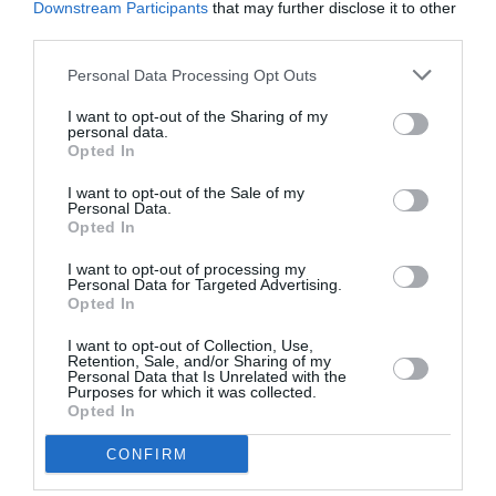
Πολιτισμό στο
Culturenow.gr
Downstream Participants
that may further disclose it to other
third parties.
Νέοι Διαγωνισμοί
❯
Personal Data Processing Opt Outs
Tags
I want to opt-out of the Sharing of my
personal data.
Opted In
ΕΛΛΗΝΙΚΕΣ ΤΑΙΝΙΕΣ
ΕΝΤΕΧΝΟ - ΛΑΪΚΟ - ΠΑΡΑΔΟΣΙΑΚΗ
ΝΤΟΚΙΜΑΝΤΕΡ - ΙΣΤΟΡΙΚΕΣ ΤΑΙΝΙΕΣ
I want to opt-out of the Sale of my
Personal Data.
Opted In
Newsletter
I want to opt-out of processing my
Personal Data for Targeted Advertising.
Κάθε βδομάδα στο e-mail σας τα τελευταία νέα για
Opted In
την Τέχνη και τον Πολιτισμό!
I want to opt-out of Collection, Use,
Retention, Sale, and/or Sharing of my
Personal Data that Is Unrelated with the
Purposes for which it was collected.
Opted In
CONFIRM
Ακολουθήστε το Culturenow.gr