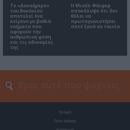
Το «Δεκαήμερο»
Η Μισέλ Φάιφερ
του Βοκάκιου
αποκάλυψε ότι δεν
αποτελεί ένα
θέλει να
κείμενο με βαθιά
πρωταγωνιστήσει
νοήματα που
ποτέ ξανά σε ταινία
αφορούν την
ανθρώπινη φύση
και τις αδυναμίες
της
Προφίλ
Οροι Χρήσης
Διαφήμιση