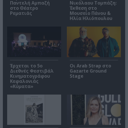
Παντελή Αμπαζή
Νικόλαου Τομπάζη:
στο Θέατρο
Έκθεση στο
Ρεματιάς
Μουσείο Πάνου &
Ηλία Ηλιόπουλου
Έρχεται το 5ο
Οι Arab Strap στο
Διεθνές Φεστιβάλ
Gazarte Ground
Κινηματογράφου
Stage
Κεφαλονιάς
«Κύματα»