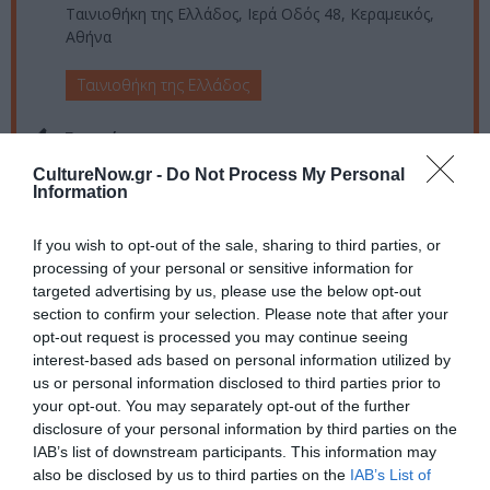
Ταινιοθήκη της Ελλάδος, Ιερά Οδός 48, Κεραμεικός,
Αθήνα
Ταινιοθήκη της Ελλάδος
Eισιτήρια:
CultureNow.gr -
Do Not Process My Personal
7€ | Μειωμένο [Μαθητές, φοιτητές, άτομα άνω των 65
Information
ετών, άνεργοι, άνθρωποι με αναπηρία – ΑμεΑ (ισχύει
και για έναν/μία συνοδό), δάσκαλοι-καθηγητές,
ατέλειες]: 5€
If you wish to opt-out of the sale, sharing to third parties, or
processing of your personal or sensitive information for
Πληροφορίες / Κρατήσεις:
targeted advertising by us, please use the below opt-out
section to confirm your selection. Please note that after your
tainiothiki.gr
opt-out request is processed you may continue seeing
interest-based ads based on personal information utilized by
us or personal information disclosed to third parties prior to
Ακολουθήστε το Culturenow.gr στο
Google News
και
your opt-out. You may separately opt-out of the further
μάθετε πρώτοι όλες τις ειδήσεις
disclosure of your personal information by third parties on the
IAB’s list of downstream participants. This information may
Δείτε όλα τα
τελευταία νέα
για την Τέχνη και τον
also be disclosed by us to third parties on the
IAB’s List of