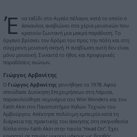
Έ
να ταξίδι στο Αιγαίο πέλαγος κατά το οποίο ο
άσκαυλος αναβιώνει στα χέρια μουσικών που
κρατούν ζωντανή μια μακρά παράδοση. Το
όργανο βρίσκει τον δρόμο του προς την πόλη και στη
σύγχρονη μουσική σκηνή. Η αναβίωση αυτή δεν είναι
μόνο μουσική. Συναντά το ήθος και προφορικές
παραδόσεις αιώνων.
Γιώργος Αρβανίτης
Ο
Γιώργος Αρβανίτης
γεννήθηκε το 1978. Αφού
σπούδασε Διοίκηση Επιχειρήσεων στη Λάρισα,
παρακολούθησε σεμινάρια του Wim Wenders και του
Fatih Akin στο Πανεπιστήμιο Καλών Τεχνών του
Αμβούργου. Απέκτησε πολύτιμη εμπειρία κατά τη
διάρκεια της πρακτικής του άσκησης στη σκηνοθεσία
δίπλα στον Fatih Akin στην ταινία “Head On”. Έχει
εργαστεί σε ταινίες μικρού μήκους ως βοηθός