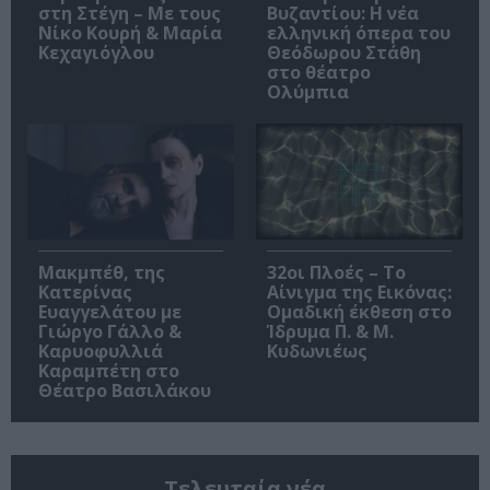
στη Στέγη – Με τους
Βυζαντίου: Η νέα
Νίκο Κουρή & Μαρία
ελληνική όπερα του
Κεχαγιόγλου
Θεόδωρου Στάθη
στο θέατρο
Ολύμπια
Μακμπέθ, της
32οι Πλοές – Το
Κατερίνας
Αίνιγμα της Εικόνας:
Ευαγγελάτου με
Ομαδική έκθεση στο
Γιώργο Γάλλο &
Ίδρυμα Π. & Μ.
Καρυοφυλλιά
Κυδωνιέως
Καραμπέτη στο
Θέατρο Βασιλάκου
Τελευταία νέα