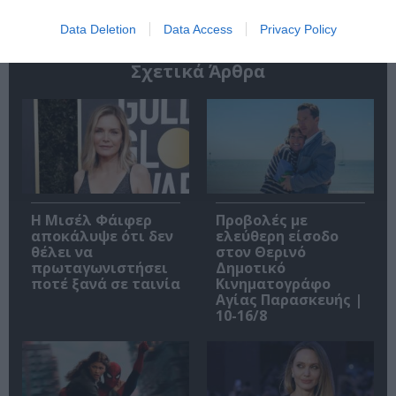
Data Deletion
Data Access
Privacy Policy
Σχετικά Άρθρα
Η Μισέλ Φάιφερ
Προβολές με
αποκάλυψε ότι δεν
ελεύθερη είσοδο
θέλει να
στον Θερινό
πρωταγωνιστήσει
Δημοτικό
ποτέ ξανά σε ταινία
Κινηματογράφο
Αγίας Παρασκευής |
10-16/8