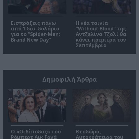
Εισπράξεις πάνω
Η νέα ταινία
από 1 δισ. δολάρια
“Without Blood” της
για το “Spider-Man:
Αντζελίνα Τζολί θα
Brand New Day”
κάνει πρεμιέρα τον
Σεπτέμβριο
Δημοφιλή Άρθρα
O «Οιδίποδας» του
Θεοδώρα,
Ρόμπερτ Άικ ξανά
Αυτοκράτειρα του