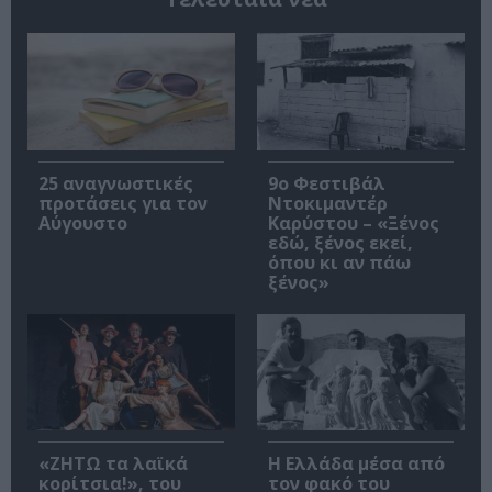
25 αναγνωστικές
9ο Φεστιβάλ
προτάσεις για τον
Ντοκιμαντέρ
Αύγουστο
Καρύστου – «Ξένος
εδώ, ξένος εκεί,
όπου κι αν πάω
ξένος»
«ΖΗΤΩ τα λαϊκά
Η Ελλάδα μέσα από
κορίτσια!», του
τον φακό του