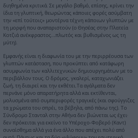
διηθημένα κριτικά. Σε μεγάλο βαθμό, επίσης, κρίνει την
ίδια τη γλυπτική, θεωρώντας κάποιες φορές ασύμβατη
την «επί τούτοις» μοντέρνα τέχνη κάποιων γλυπτών με
τη μορφή που αναπαριστούν (ο Θησέας στην Πλατεία
Κοτζιά ανέκφραστος….πλωτός και βυθισμένος ως τη
μύτη).
Εμφανής είναι η διαφωνία του με την περιρρέουσα των
γλυπτών κατάσταση, που προκύπτει από κατάφωρη
ασυμφωνία των καλλιτεχνικών δημιουργημάτων με το
περιβάλλον τους. Ο δρόμος, γκαλερί, καταχωνιάζει
ζωή, τη διαιρεί και την εκθέτει.Τα αγάλματα δεν
περνάνε μόνο απαρατήρητα αλλά και εκτίθενται,
μολυσμένα από συμπεριφορές τραγικές (και σφούγγιζες
τα χρώματα του σπρέι, τα βέβηλα, από πάνω της). Το
Σύνδρομο Στανταλ στην Αθήνα δεν βιώνεται ως έχει·
δεν πρόκειται για εκείνο το Υπέροχο-Φοβερό (Καντ)
συναίσθημα αλλά για ένα άλλο που απέχει πολύ από
αυτό. Πάντως και τα δύο «γλύφουν» τον εσωτερικό