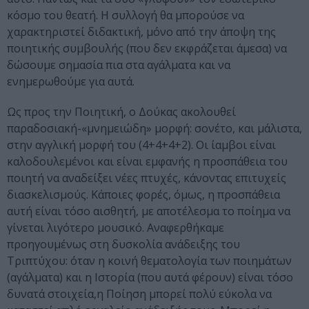
κόσμο του θεατή. Η συλλογή θα μπορούσε να
χαρακτηριστεί διδακτική, μόνο από την άποψη της
ποιητικής συμβουλής (που δεν εκφράζεται άμεσα) να
δώσουμε σημασία πια στα αγάλματα και να
ενημερωθούμε για αυτά.
Ως προς την Ποιητική, ο Δούκας ακολουθεί
παραδοσιακή-«μνημειώδη» μορφή: σονέτο, και μάλιστα,
στην αγγλική μορφή του (4+4+4+2). Οι ίαμβοι είναι
καλοδουλεμένοι και είναι εμφανής η προσπάθεια του
ποιητή να αναδείξει νέες πτυχές, κάνοντας επιτυχείς
διασκελισμούς. Κάποιες φορές, όμως, η προσπάθεια
αυτή είναι τόσο αισθητή, με αποτέλεσμα το ποίημα να
γίνεται λιγότερο μουσικό. Αναφερθήκαμε
προηγουμένως στη δυσκολία ανάδειξης του
Τριπτύχου: όταν η κοινή θεματολογία των ποιημάτων
(αγάλματα) και η Ιστορία (που αυτά φέρουν) είναι τόσο
δυνατά στοιχεία,η Ποίηση μπορεί πολύ εύκολα να