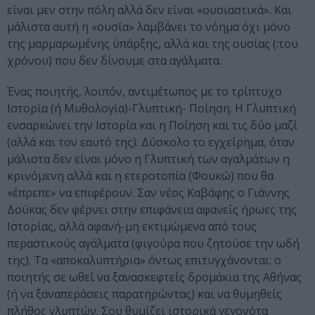
είναι μεν στην πόλη αλλά δεν είναι «ουσιαστικά». Και
μάλιστα αυτή η «ουσία» λαμβάνει το νόημα όχι μόνο
της μαρμαρωμένης ύπάρξης, αλλά και της ουσίας (:του
χρόνου) που δεν δίνουμε στα αγάλματα.
Ένας ποιητής, λοιπόν, αντιμέτωπος με το τρίπτυχο
Ιστορία (ή Μυθολογία)-Γλυπτική- Ποίηση. Η Γλυπτική
ενσαρκώνει την Ιστορία και η Ποίηση και τις δύο μαζί
(αλλά και τον εαυτό της). Δύσκολο το εγχείρημα, όταν
μάλιστα δεν είναι μόνο η Γλυπτική των αγαλμάτων η
κρινόμενη αλλά και η ετεροτοπία (Φουκώ) που θα
«έπρεπε» να επιφέρουν. Σαν νέος Καβάφης ο Γιάννης
Δούκας δεν φέρνει στην επιφάνεια αφανείς ήρωες της
Ιστορίας, αλλά αφανή-μη εκτιμώμενα από τους
περαστικούς αγάλματα (φιγούρα που ζητούσε την ωδή
της). Τα «αποκαλυπτήρια» όντως επιτυγχάνονται: ο
ποιητής σε ωθεί να ξανασκεφτείς δρομάκια της Αθήνας
(ή να ξαναπεράσεις παρατηρώντας) και να θυμηθείς
πλήθος γλυπτών. Σου θυμίζει ιστορικά γεγονότα