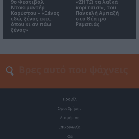
9ο Φεστιβάλ
«ΖΗΤΩ τα λαϊκά
Ντοκιμαντέρ
κορίτσια!», του
Καρύστου – «Ξένος
Παντελή Αμπαζή
εδώ, ξένος εκεί,
στο Θέατρο
όπου κι αν πάω
Ρεματιάς
ξένος»
Προφίλ
Οροι Χρήσης
Διαφήμιση
Επικοινωνία
RSS