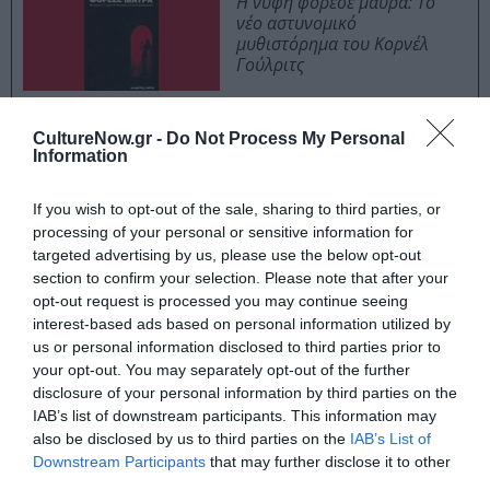
Η νύφη φόρεσε μαύρα: Το
νέο αστυνομικό
μυθιστόρημα του Κορνέλ
Γούλριτς
CultureNow.gr -
Do Not Process My Personal
Η ποιητική συλλογή του Γιάννη Δούκα, με τίτλο Το
Information
Σύνδρομο Σταντάλ, κυκλοφορεί από τις εκδόσεις
Πόλις.
If you wish to opt-out of the sale, sharing to third parties, or
processing of your personal or sensitive information for
Ακολουθήστε το Culturenow.gr στο
Google News
και
targeted advertising by us, please use the below opt-out
section to confirm your selection. Please note that after your
μάθετε πρώτοι όλες τις ειδήσεις
opt-out request is processed you may continue seeing
interest-based ads based on personal information utilized by
Δείτε όλα τα
τελευταία νέα
για την Τέχνη και τον
us or personal information disclosed to third parties prior to
Πολιτισμό στο
Culturenow.gr
your opt-out. You may separately opt-out of the further
disclosure of your personal information by third parties on the
Νέοι Διαγωνισμοί
❯
IAB’s list of downstream participants. This information may
also be disclosed by us to third parties on the
IAB’s List of
Downstream Participants
that may further disclose it to other
Tags
third parties.