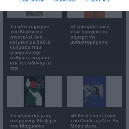
Το «Δεκαήμερο»
«Τζακαράντα» ή
του Βοκάκιου
πώς γράφονται
αποτελεί ένα
σήμερα τα
κείμενο με βαθιά
μυθιστορήματα
νοήματα που
αφορούν την
ανθρώπινη φύση
και τις αδυναμίες
της
Το «Χρονικό μιας
«Η θεία του Σίτον»
ατέρμονης θλίψης»
του Ουόλτερ Ντε Λα
του Μαχμούντ
Μέαρ είναι