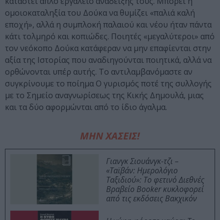
καταστεί απλό εργαλείο ανάδειξής τους. Μπορεί η
ομοιοκαταληξία του Δούκα να θυμίζει «παλιά καλή
εποχή», αλλά η συμπλοκή παλαιού και νέου ήταν πάντα
κάτι τολμηρό και κοπιώδες. Ποιητές «μεγαλύτεροι» από
τον νεόκοπο Δούκα κατάφεραν να μην επαφίενται στην
αξία της Ιστορίας που αναδιηγούνται ποιητικά, αλλά να
ορθώνονται υπέρ αυτής. Το αντιλαμβανόμαστε αν
συγκρίνουμε το ποίημα Ο γυρισμός ποτέ της συλλογής
με το Σημείο αναγνωρίσεως της Κικής Δημουλά, μιας
και τα δύο αφορμώνται από το ίδιο άγαλμα.
ΜΗΝ ΧΑΣΕΙΣ!
Γιανγκ Σιουάνγκ-τζι –
«Ταϊβάν: Ημερολόγιο
Ταξιδιού»: Το φετινό Διεθνές
Βραβείο Booker κυκλοφορεί
από τις εκδόσεις Βακχικόν