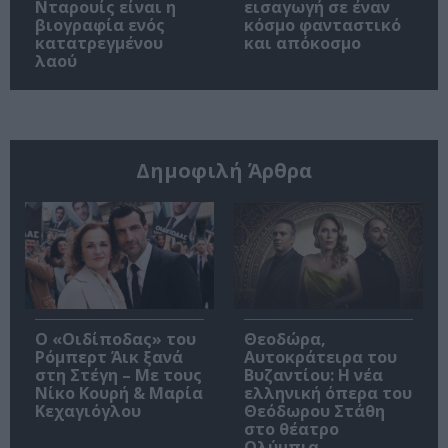
Νταρουίς είναι η
εισαγωγή σε έναν
βιογραφία ενός
κόσμο φανταστικό
κατατρεγμένου
και απόκοσμο
λαού
Δημοφιλή Άρθρα
O «Οιδίποδας» του
Θεοδώρα,
Ρόμπερτ Άικ ξανά
Αυτοκράτειρα του
στη Στέγη – Με τους
Βυζαντίου: Η νέα
Νίκο Κουρή & Μαρία
ελληνική όπερα του
Κεχαγιόγλου
Θεόδωρου Στάθη
στο θέατρο
Ολύμπια