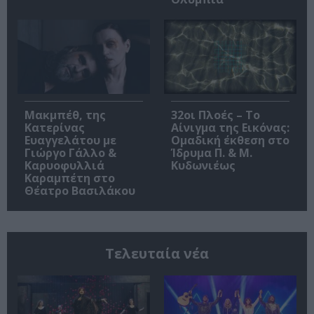
Μακμπέθ, της
32οι Πλοές – Το
Κατερίνας
Αίνιγμα της Εικόνας:
Ευαγγελάτου με
Ομαδική έκθεση στο
Γιώργο Γάλλο &
Ίδρυμα Π. & Μ.
Καρυοφυλλιά
Κυδωνιέως
Καραμπέτη στο
Θέατρο Βασιλάκου
Τελευταία νέα