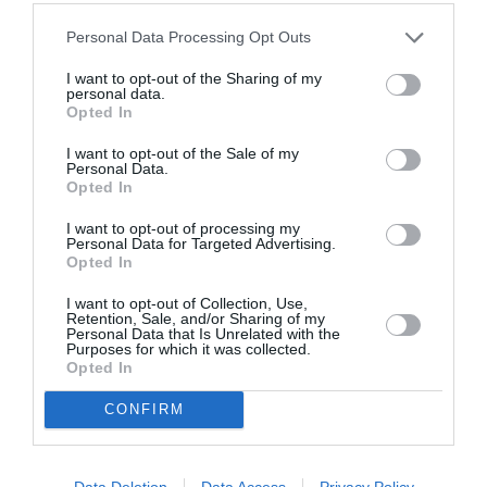
ΓΙΑΝΝΗΣ ΔΟΥΚΑΣ
ΕΚΔΟΣΕΙΣ ΠΟΛΙΣ
Personal Data Processing Opt Outs
Newsletter
I want to opt-out of the Sharing of my
personal data.
Opted In
Κάθε βδομάδα στο e-mail σας τα τελευταία νέα για
την Τέχνη και τον Πολιτισμό!
I want to opt-out of the Sale of my
Personal Data.
Opted In
I want to opt-out of processing my
Personal Data for Targeted Advertising.
Opted In
Ακολουθήστε το Culturenow.gr
I want to opt-out of Collection, Use,
Retention, Sale, and/or Sharing of my
Personal Data that Is Unrelated with the
Purposes for which it was collected.
Opted In
Σχετικά Άρθρα
CONFIRM
Data Deletion
Data Access
Privacy Policy